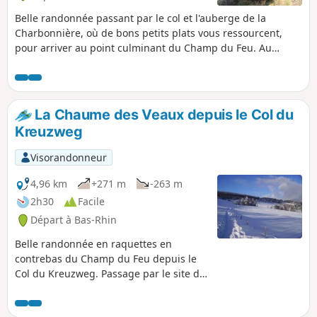
Belle randonnée passant par le col et l'auberge de la
Charbonnière, où de bons petits plats vous ressourcent,
pour arriver au point culminant du Champ du Feu. Au
retour, passage par le terrain d'envol des parapentistes
avec un magnifique point de vue sur la vallée de Villé.
La Chaume des Veaux depuis le Col du
Kreuzweg
Visorandonneur
4,96 km
+271 m
-263 m
2h30
Facile
Départ à Bas-Rhin
Belle randonnée en raquettes en
contrebas du Champ du Feu depuis le
Col du Kreuzweg. Passage par le site du
Pelage, base d'envol de parapente
offrant un superbe point de vue puis