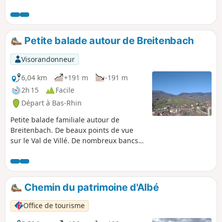
l'Andlau, la Chaume des Veaux, le village du Hohwald et
bien entendu la cascade du même nom. Particulièrement
prisée pour sa fraîcheur en été, elle devient féerique en
hiver, lorsque par grand froid, elle se transforme en
Petite balade autour de Breitenbach
majestueuse sculpture de glace.
Visorandonneur
6,04 km
+191 m
-191 m
2h 15
Facile
Départ à Bas-Rhin
Petite balade familiale autour de
Breitenbach. De beaux points de vue
sur le Val de Villé. De nombreux bancs
longent le parcours. Des fiches
pédagogiques sur la faune et la flore
égayent le début du parcours.
Chemin du patrimoine d'Albé
Office de tourisme