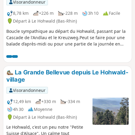
Visorandonneur
cette étape par Romain Gascon à retrouver dans
Passion Vosges.
8,78 km
+226 m
-228 m
3h 10
Facile
Départ à Le Hohwald (Bas-Rhin)
Boucle sympathique au départ du Hohwald, passant par la
Cascade de l'Andlau et le Kreuzweg.Peut se faire pour une
balade d’après-midi ou pour une partie de la journée en
incluant un déjeuner à la ferme auberge du Kreuzweg.
La Grande Bellevue depuis Le Hohwald-
village
Visorandonneur
12,49 km
+330 m
-334 m
4h 30
Moyenne
Départ à Le Hohwald (Bas-Rhin)
Le Hohwald, c'est un peu notre "Petite
Suisse d'Alsace". Un calme tout