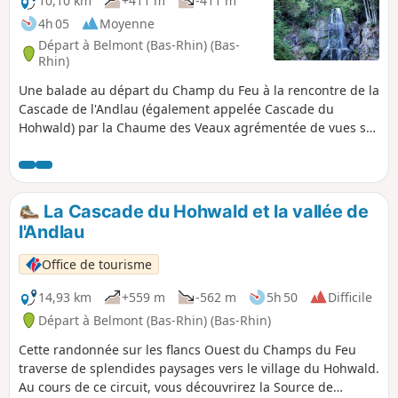
10,10 km
+411 m
-411 m
4h 05
Moyenne
Départ à Belmont (Bas-Rhin) (Bas-
Rhin)
Une balade au départ du Champ du Feu à la rencontre de la
Cascade de l'Andlau (également appelée Cascade du
Hohwald) par la Chaume des Veaux agrémentée de vues sur
l'Ungersberg, le Val de Villé et le Haut-Koenisbourg
La Cascade du Hohwald et la vallée de
l'Andlau
Office de tourisme
14,93 km
+559 m
-562 m
5h 50
Difficile
Départ à Belmont (Bas-Rhin) (Bas-Rhin)
Cette randonnée sur les flancs Ouest du Champs du Feu
traverse de splendides paysages vers le village du Hohwald.
Au cours de ce circuit, vous découvrirez la Source de