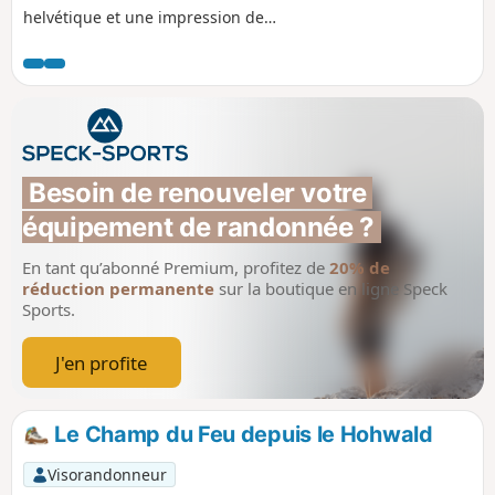
helvétique et une impression de
tranquillité. La randonnée s'effectue
majoritairement sur routes forestières,
chemins et sentiers (environ 4 heures,
sans les pauses), accessible en famille,
avec de jolis points de vues sur le
village et sur quelques sommets situés
alentours comme le Neuntelstein (970
Besoin de renouveler votre 
m), l'Ungersberg (901 m). Par temps
équipement de randonnée ?
clair, on aperçois le Haut-Koenigsbourg
(757 m), l'antenne du Rocher du Coucou
En tant qu’abonné Premium, profitez de
20% de
(856 m).
réduction permanente
sur la boutique en ligne Speck
Sports.
J'en profite
Le Champ du Feu depuis le Hohwald
Visorandonneur