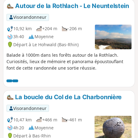
Autour de la Rothlach - Le Neuntelstein
Visorandonneur
10,92 km
+204 m
-206 m
3h 40
Moyenne
Départ à Le Hohwald (Bas-Rhin)
Balade à 1000m dans les forêts autour de la Rothlach.
Curiosités, lieux de mémoire et panorama époustouflant
font de cette randonnée une sortie réussie.
La boucle du Col de La Charbonnière
Visorandonneur
10,47 km
+466 m
-461 m
4h 20
Moyenne
Départ à Bas-Rhin