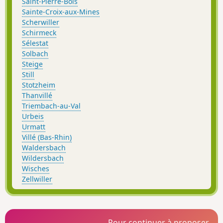
Saint-Pierre-Bois
Sainte-Croix-aux-Mines
Scherwiller
Schirmeck
Sélestat
Solbach
Steige
Still
Stotzheim
Thanvillé
Triembach-au-Val
Urbeis
Urmatt
Villé (Bas-Rhin)
Waldersbach
Wildersbach
Wisches
Zellwiller
Pour continuer à proposer