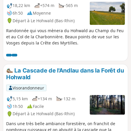
18,22 km
+574 m
-565 m
6h 50
Moyenne
Départ à Le Hohwald (Bas-Rhin)
Randonnée qui vous mènera du Hohwald au Champ du Feu
et au Col de la Charbonnière. Beaux points de vue sur les
Vosges depuis la Crête des Myrtilles.
La Cascade de l'Andlau dans la Forêt du
Hohwald
Visorandonneur
5,15 km
+134 m
-132 m
1h 50
Facile
Départ à Le Hohwald (Bas-Rhin)
Dans une très belle ambiance forestière, on franchit de
nombreux ruisseaux et on aboutit à la cascade que la