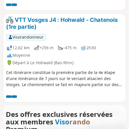
Cette balade sera rafraichissante en été, par les grandes
chaleurs, vous marcherez le plus souvent dans l'ombre et
serez accompagnés par moments par le murmure du petit
VTT Vosges J4 : Hohwald - Chatenois
torrent qui coule en contrebas.
(1re partie)
Visorandonneur
12,62 km
+256 m
-475 m
2h30
Moyenne
Départ à Le Hohwald (Bas-Rhin)
Cet itinéraire constitue la première partie de la 4e étape
d'une itinérance de 7 jours sur le versant alsacien des
Vosges. Le cheminement se fait en majeure partie sur des
routes forestières en bon état. Le balisage, excellent, est
constitué de plaquettes sur lesquelles figurent un logo VTT
Orange ou Rouge accompagné de la mention TMV
(Traversée du Massif Vosgien).
Des offres exclusives réservées
aux membres
Viso
rando