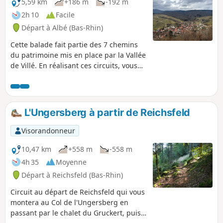
5,59 km
+186 m
-192 m
2h 10
Facile
Départ à Albé (Bas-Rhin)
Cette balade fait partie des 7 chemins
du patrimoine mis en place par la Vallée
de Villé. En réalisant ces circuits, vous
partez à la découverte des secrets du
patrimoine des villages mais également
à la découverte des plus beaux endroits
et points de vue de la Vallée de Villé. Le
L'Ungersberg à partir de Reichsfeld
chemin du patrimoine d'Albé vous
conduit à travers le village le plus
Visorandonneur
pittoresque de la vallée ainsi qu'à
travers son vignoble où plusieurs
10,47 km
+558 m
-558 m
curiosités présentes sur le territoire de
4h 35
Moyenne
la commune vous seront dévoilées.
Départ à Reichsfeld (Bas-Rhin)
Circuit au départ de Reichsfeld qui vous
montera au Col de l'Ungersberg en
passant par le chalet du Gruckert, puis