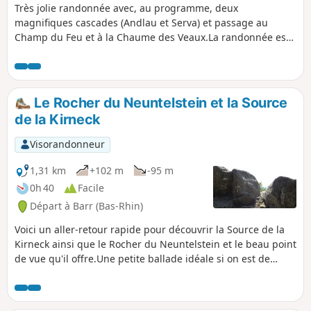
Très jolie randonnée avec, au programme, deux
magnifiques cascades (Andlau et Serva) et passage au
Champ du Feu et à la Chaume des Veaux.La randonnée est
praticable en toutes saisons. L'essentiel est en forêt, sauf le
passage au sommet du Champ du Feu. Magnifique en
automne et en hiver.J'ai noté la difficulté à "difficile" du fait
du dénivelé mais la randonnée ne présente aucune
Le Rocher du Neuntelstein et la Source
difficulté technique.
de la Kirneck
Visorandonneur
1,31 km
+102 m
-95 m
0h 40
Facile
Départ à Barr (Bas-Rhin)
Voici un aller-retour rapide pour découvrir la Source de la
Kirneck ainsi que le Rocher du Neuntelstein et le beau point
de vue qu'il offre.Une petite ballade idéale si on est de
passage dans ce coin. Si cette randonnée est classée facile,
la montée est tout de même relativement raide et nécessite
des chaussures de marche.