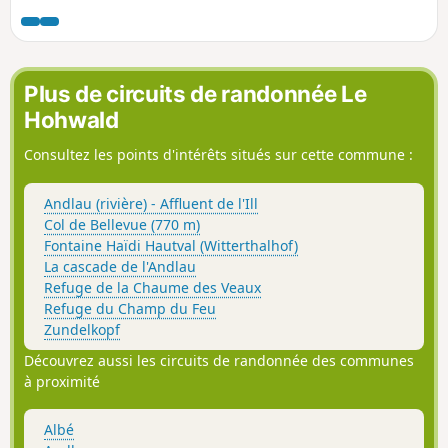
au sommet de l'Ungersberg. Attention,
la pente initiale est assez raide et
longue (près de 14% pendant les 2
premiers kilomètres).
Plus de circuits de randonnée Le
Hohwald
Consultez les points d'intérêts situés sur cette commune :
Andlau (rivière) - Affluent de l'Ill
Col de Bellevue (770 m)
Fontaine Haïdi Hautval (Witterthalhof)
La cascade de l'Andlau
Refuge de la Chaume des Veaux
Refuge du Champ du Feu
Zundelkopf
Découvrez aussi les circuits de randonnée des communes
à proximité
Albé