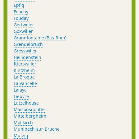
Epfig
Fouchy
Fouday
Gertwiller
Goxwiller
Grandfontaine (Bas-Rhin)
Grendelbruch
Gresswiller
Heiligenstein
Itterswiller
Kintzheim
La Broque
La Vancelle
Lalaye
Lièpvre
Lutzelhouse
Maisonsgoutte
Mittelbergheim
Mollkirch
Muhlbach-sur-Bruche
Mutzig