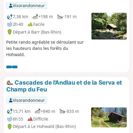
Visorandonneur
7,38 km
+198 m
-191 m
2h 40
Facile
Départ à Barr (Bas-Rhin)
Petite rando agréable se déroulant sur
les hauteurs dans les forêts du
Hohwald.
Cascades de l'Andlau et de la Serva et
Champ du Feu
Visorandonneur
15,71 km
+840 m
-833 m
6h 55
Difficile
Départ à Le Hohwald (Bas-Rhin)