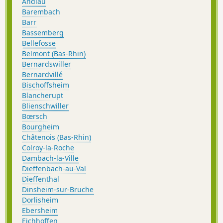
Andlau
Barembach
Barr
Bassemberg
Bellefosse
Belmont (Bas-Rhin)
Bernardswiller
Bernardvillé
Bischoffsheim
Blancherupt
Blienschwiller
Bœrsch
Bourgheim
Châtenois (Bas-Rhin)
Colroy-la-Roche
Dambach-la-Ville
Dieffenbach-au-Val
Dieffenthal
Dinsheim-sur-Bruche
Dorlisheim
Ebersheim
Eichhoffen