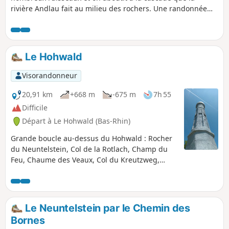
rivière Andlau fait au milieu des rochers. Une randonnée
courte, avec des pentes modérées et un joli but, idéale avec
de jeunes enfants ou des promeneurs occasionnels.
Le Hohwald
Visorandonneur
20,91 km
+668 m
-675 m
7h 55
Difficile
Départ à Le Hohwald (Bas-Rhin)
Grande boucle au-dessus du Hohwald : Rocher
du Neuntelstein, Col de la Rotlach, Champ du
Feu, Chaume des Veaux, Col du Kreutzweg,
Grande Bellevue, le Pédiluve, etc. Classée en
niveau difficile en raison de sa longueur,
principalement ombragée et idéale pour les
périodes de chaleur. Nombreux points de vues
Le Neuntelstein par le Chemin des
et des passages bien sympathiques en forêt.
Bornes