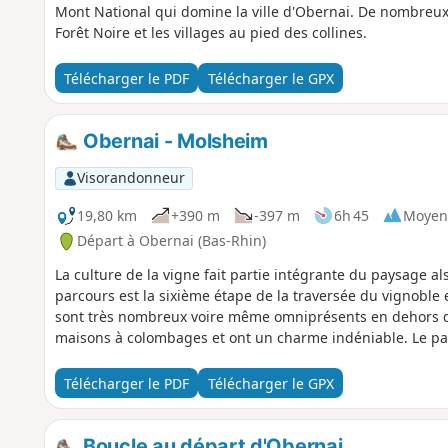
Mont National qui domine la ville d'Obernai. De nombreux p
Forêt Noire et les villages au pied des collines.
Télécharger le PDF
Télécharger le GPX
Obernai - Molsheim
Visorandonneur
19,80 km
+390 m
-397 m
6h 45
Moyen
Départ à Obernai (Bas-Rhin)
La culture de la vigne fait partie intégrante du paysage al
parcours est la sixième étape de la traversée du vignoble
sont très nombreux voire même omniprésents en dehors des 
maisons à colombages et ont un charme indéniable. Le patr
Télécharger le PDF
Télécharger le GPX
Boucle au départ d'Obernai