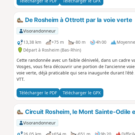
Télécharger le PDF
Télécharger le GPX
De Rosheim à Ottrott par la voie verte
Visorandonneur
13,38 km
+75 m
-80 m
4h 00
Moyenn
Départ à Rosheim (Bas-Rhin)
Cette randonnée avec un faible dénivelé, dans un cadre v
Vosges, vous fera découvrir une portion de l'ancienne voie
voie verte, déjà praticable qui sera inaugurée durant l'été
VTT.
Télécharger le PDF
Télécharger le GPX
Circuit Rosheim, le Mont Sainte-Odile e
Visorandonneur
26,05 km
+654 m
-651 m
9h 20
Difficil