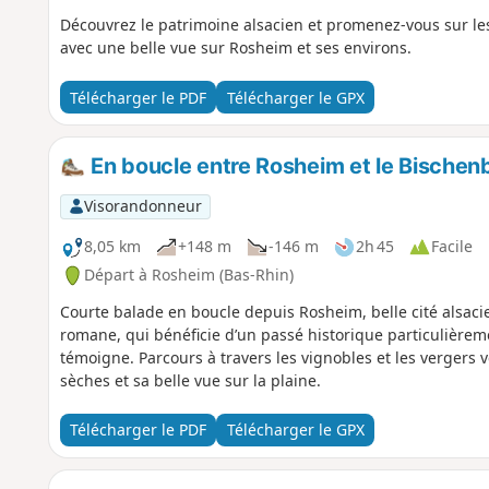
Découvrez le patrimoine alsacien et promenez-vous sur le
avec une belle vue sur Rosheim et ses environs.
Télécharger le PDF
Télécharger le GPX
En boucle entre Rosheim et le Bischen
Visorandonneur
8,05 km
+148 m
-146 m
2h 45
Facile
Départ à Rosheim (Bas-Rhin)
Courte balade en boucle depuis Rosheim, belle cité alsacie
romane, qui bénéficie d’un passé historique particulièreme
témoigne. Parcours à travers les vignobles et les vergers v
sèches et sa belle vue sur la plaine.
Télécharger le PDF
Télécharger le GPX