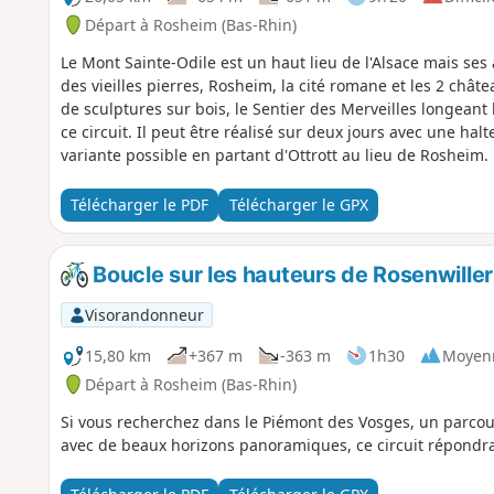
Départ à Rosheim (Bas-Rhin)
Le Mont Sainte-Odile est un haut lieu de l'Alsace mais se
des vieilles pierres, Rosheim, la cité romane et les 2 chât
de sculptures sur bois, le Sentier des Merveilles longean
ce circuit. Il peut être réalisé sur deux jours avec une halt
variante possible en partant d'Ottrott au lieu de Rosheim.
Télécharger le PDF
Télécharger le GPX
Boucle sur les hauteurs de Rosenwiller
Visorandonneur
15,80 km
+367 m
-363 m
1h30
Moyen
Départ à Rosheim (Bas-Rhin)
Si vous recherchez dans le Piémont des Vosges, un parcours
avec de beaux horizons panoramiques, ce circuit répondra