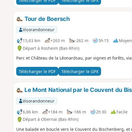
Télécharger le PDF
Télécharger le GPX
Tour de Boersch
Visorandonneur
15,63 km
+263 m
-262 m
5h 15
Moyen
Départ à Rosheim (Bas-Rhin)
Parc et Château de la Léonardsau, par vignes et forêts, v
Télécharger le PDF
Télécharger le GPX
Le Mont National par le Couvent du B
Visorandonneur
6,86 km
+184 m
-186 m
2h 30
Facile
Départ à Obernai (Bas-Rhin)
Une balade en boucle vers le Couvent du Bischenberg, et r