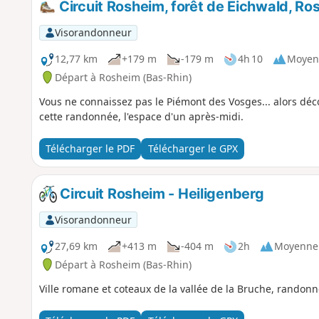
Circuit Rosheim, forêt de Eichwald, Ros
Visorandonneur
12,77 km
+179 m
-179 m
4h 10
Moyen
Départ à Rosheim (Bas-Rhin)
Vous ne connaissez pas le Piémont des Vosges... alors décou
cette randonnée, l'espace d'un après-midi.
Télécharger le PDF
Télécharger le GPX
Circuit Rosheim - Heiligenberg
Visorandonneur
27,69 km
+413 m
-404 m
2h
Moyenne
Départ à Rosheim (Bas-Rhin)
Ville romane et coteaux de la vallée de la Bruche, randon