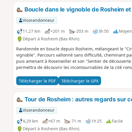
Boucle dans le vignoble de Rosheim et
Visorandonneur
11,27 km
+201 m
-203 m
3h 50
Moyen
Départ à Rosheim (Bas-Rhin)
Randonnée en boucle depuis Rosheim, mélangeant le "Circu
vignoble". Parcours vallonné sans difficulté, cheminant pa
puis amenant à Rosenwiller et son "Sentier de découverte 
permettra de découvrir les incontournables de la cité ro
Télécharger le PDF
Télécharger le GPX
Tour de Rosheim : autres regards sur ce
Visorandonneur
4,29 km
+67 m
-71 m
1h 25
Facile
Départ à Rosheim (Bas-Rhin)