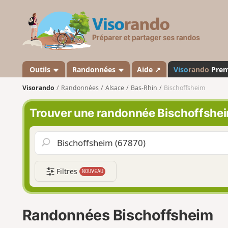
V
i
s
o
r
a
Outils
Randonnées
Aide ↗
Viso
rando
Pre
n
Visorando
Randonnées
Alsace
Bas-Rhin
Bischoffsheim
d
o
Trouver une randonnée Bischoffshe
Filtres
NOUVEAU
Randonnées Bischoffsheim