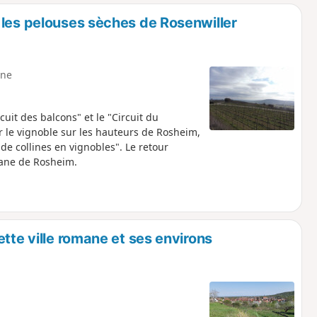
o
a
 les pelouses sèches de Rosenwiller
i
m
p
ne
it des balcons" et le "Circuit du
r le vignoble sur les hauteurs de Rosheim,
de collines en vignobles". Le retour
mane de Rosheim.
tte ville romane et ses environs