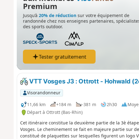
Premium
Jusqu’à
20% de réduction
sur votre équipement de
randonnée chez nos enseignes partenaires, spécialiste
des sports outdoor.
Tester gratuitement
VTT Vosges J3 : Ottrott - Hohwald (2
Visorandonneur
11,66 km
+184 m
-381 m
2h30
Moye
Départ à Ottrott (Bas-Rhin)
Cet itinéraire constitue la deuxième partie de la 3è étape
Vosges. Le cheminement se fait en majeure partie sur des 
constitué de plaquettes sur lesquelles figurent un lo