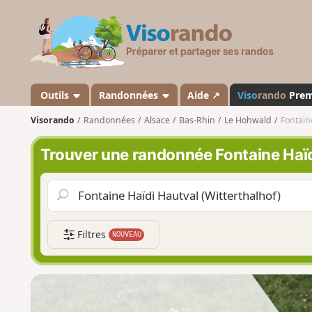
V
i
s
o
r
a
Outils
Randonnées
Aide ↗
Viso
rando
Pre
n
Visorando
Randonnées
Alsace
Bas-Rhin
Le Hohwald
Fontain
d
o
Trouver une randonnée Fontaine Haïd
Filtres
NOUVEAU