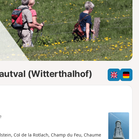
o
a
i
m
p
utval (Witterthalhof)
e
stein, Col de la Rotlach, Champ du Feu, Chaume