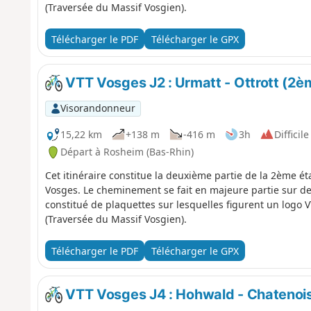
(Traversée du Massif Vosgien).
Télécharger le PDF
Télécharger le GPX
VTT Vosges J2 : Urmatt - Ottrott (2è
Visorandonneur
15,22 km
+138 m
-416 m
3h
Difficile
Départ à Rosheim (Bas-Rhin)
Cet itinéraire constitue la deuxième partie de la 2ème ét
Vosges. Le cheminement se fait en majeure partie sur des 
constitué de plaquettes sur lesquelles figurent un lo
(Traversée du Massif Vosgien).
Télécharger le PDF
Télécharger le GPX
VTT Vosges J4 : Hohwald - Chatenois 