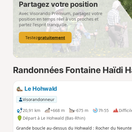
Partagez votre position
Avec Visorando Premium, partagez votre
position en temps réel à vos proches et
partez l’esprit tranquille.
Testez
gratuitement
Randonnées Fontaine Haïdi Ha
Le Hohwald
Visorandonneur
20,91 km
+668 m
-675 m
7h 55
Difficil
Départ à Le Hohwald (Bas-Rhin)
Grande boucle au-dessus du Hohwald : Rocher du Neuntel