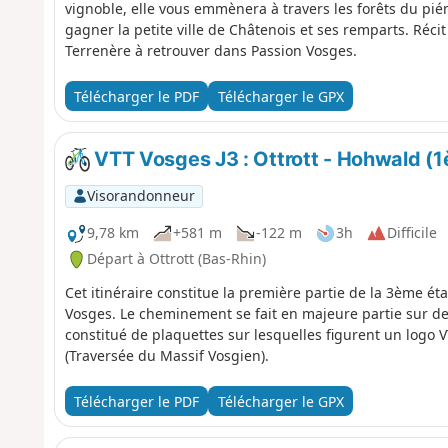
vignoble, elle vous emmènera à travers les forêts du pié
gagner la petite ville de Châtenois et ses remparts. Réci
Terrenère à retrouver dans Passion Vosges.
Télécharger le PDF
Télécharger le GPX
VTT Vosges J3 : Ottrott - Hohwald (1è
Visorandonneur
9,78 km
+581 m
-122 m
3h
Difficile
Départ à Ottrott (Bas-Rhin)
Cet itinéraire constitue la première partie de la 3ème ét
Vosges. Le cheminement se fait en majeure partie sur des 
constitué de plaquettes sur lesquelles figurent un lo
(Traversée du Massif Vosgien).
Télécharger le PDF
Télécharger le GPX