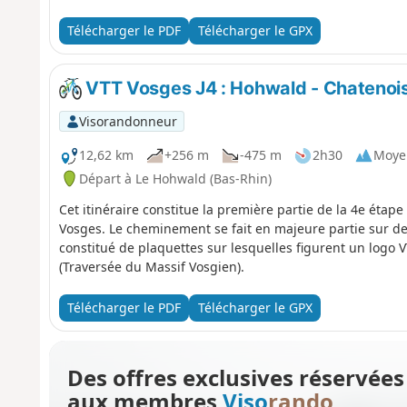
Passion Vosges.
Télécharger le PDF
Télécharger le GPX
VTT Vosges J4 : Hohwald - Chatenois 
Visorandonneur
12,62 km
+256 m
-475 m
2h30
Moye
Départ à Le Hohwald (Bas-Rhin)
Cet itinéraire constitue la première partie de la 4e étape
Vosges. Le cheminement se fait en majeure partie sur des 
constitué de plaquettes sur lesquelles figurent un lo
(Traversée du Massif Vosgien).
Télécharger le PDF
Télécharger le GPX
Des offres exclusives réservées
aux membres
Viso
rando