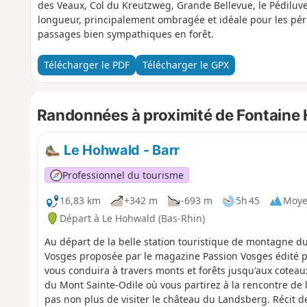
des Veaux, Col du Kreutzweg, Grande Bellevue, le Pédiluve, 
longueur, principalement ombragée et idéale pour les pér
passages bien sympathiques en forêt.
Télécharger le PDF
Télécharger le GPX
Randonnées à proximité de Fontaine H
Le Hohwald - Barr
Professionnel du tourisme
16,83 km
+342 m
-693 m
5h 45
Moy
Départ à Le Hohwald (Bas-Rhin)
Au départ de la belle station touristique de montagne d
Vosges proposée par le magazine Passion Vosges édité par
vous conduira à travers monts et forêts jusqu'aux coteaux
du Mont Sainte-Odile où vous partirez à la rencontre de l
pas non plus de visiter le château du Landsberg. Récit 