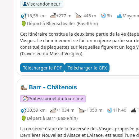
Visorandonneur
16,58 km
+277 m
-445 m
3h
Moyenn
Départ à Blienschwiller (Bas-Rhin)
Cet itinéraire constitue la deuxième partie de la 4e étape
Vosges. Le cheminement se fait en majeure partie sur des 
constitué de plaquettes sur lesquelles figurent un lo
(Traversée du Massif Vosgien).
Télécharger le PDF
Télécharger le GPX
Barr - Châtenois
Professionnel du tourisme
30,59 km
+1 034 m
-1 050 m
11h 40
T
Départ à Barr (Bas-Rhin)
La onzième étape de la traversée des Vosges proposée pa
Dernières Nouvelles d'Alsace et L'Alsace, est aussi l'une