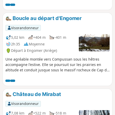
informations sur les montagnes environnantes et sur des
légendes locales.
Boucle au départ d'Engomer
Visorandonneur
5,02 km
+404 m
-401 m
2h 35
Moyenne
Départ à Engomer (Ariège)
Une agréable montée vers Compussan sous les hêtres
accompagne l'estive. Elle se poursuit sur les prairies en
altitude et conduit jusque sous le massif rocheux de Cap de
Broc avec une belle vue sur le fond de la vallée, avec retour
via Alas et le GR®® qui suit le Lez un peu dans les
hauteurs.
Château de Mirabat
Visorandonneur
7,08 km
+522 m
-518 m