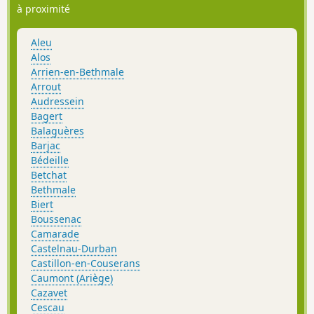
à proximité
Aleu
Alos
Arrien-en-Bethmale
Arrout
Audressein
Bagert
Balaguères
Barjac
Bédeille
Betchat
Bethmale
Biert
Boussenac
Camarade
Castelnau-Durban
Castillon-en-Couserans
Caumont (Ariège)
Cazavet
Cescau