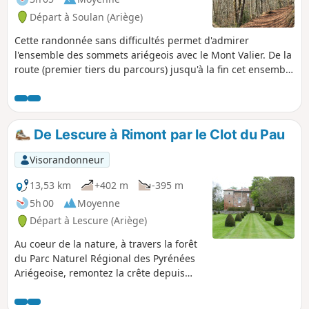
>passage. Merci de bien vouloir
Départ à Soulan (Ariège)
prendre en compte cette >interdiction
dans l'itinéraire n°5230.
Cette randonnée sans difficultés permet d'admirer
l'ensemble des sommets ariégeois avec le Mont Valier. De la
route (premier tiers du parcours) jusqu'à la fin cet ensemble
majestueux se dévoile tout au long de la marche. Ce circuit
peut aussi se faire en VTT.
De Lescure à Rimont par le Clot du Pau
Visorandonneur
13,53 km
+402 m
-395 m
5h 00
Moyenne
Départ à Lescure (Ariège)
Au coeur de la nature, à travers la forêt
du Parc Naturel Régional des Pyrénées
Ariégeoise, remontez la crête depuis
Lescure jusqu'à Rimont et surplombez
les petites Pyrénées avec une vue