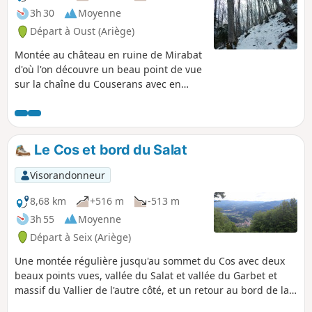
3h 30
Moyenne
Départ à Oust (Ariège)
Montée au château en ruine de Mirabat
d'où l'on découvre un beau point de vue
sur la chaîne du Couserans avec en
premier plan le Mont Valier et la plaine.
Le Cos et bord du Salat
Visorandonneur
8,68 km
+516 m
-513 m
3h 55
Moyenne
Départ à Seix (Ariège)
Une montée régulière jusqu'au sommet du Cos avec deux
beaux points vues, vallée du Salat et vallée du Garbet et
massif du Vallier de l'autre côté, et un retour au bord de la
Rivière du Salat avec ses eaux tumultueuses et bleues