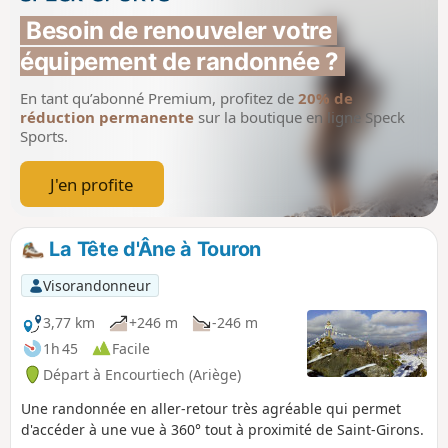
voir la plaine de Saint-Girons jusqu'à
Besoin de renouveler votre 
Lescure. Contraste saisissant entre plaine et
équipement de randonnée ?
montagne.
En tant qu’abonné Premium, profitez de
20% de
réduction permanente
sur la boutique en ligne Speck
Sports.
J'en profite
La Tête d'Âne à Touron
Visorandonneur
3,77 km
+246 m
-246 m
1h 45
Facile
Départ à Encourtiech (Ariège)
Une randonnée en aller-retour très agréable qui permet
d'accéder à une vue à 360° tout à proximité de Saint-Girons.