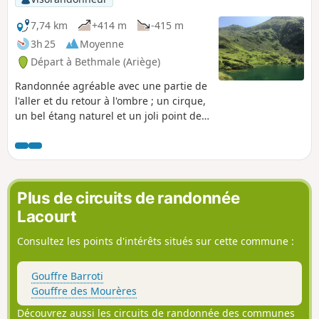
7,74 km
+414 m
-415 m
3h 25
Moyenne
Départ à Bethmale (Ariège)
Randonnée agréable avec une partie de
l'aller et du retour à l'ombre ; un cirque,
un bel étang naturel et un joli point de
vue au col.
Plus de circuits de randonnée
Lacourt
Consultez les points d'intérêts situés sur cette commune :
Gouffre Barroti
Gouffre des Mourères
Découvrez aussi les circuits de randonnée des communes