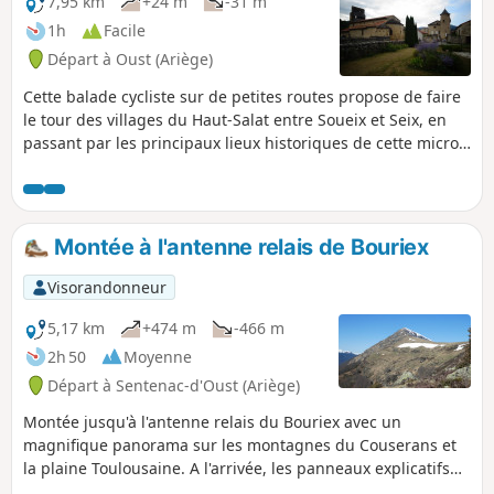
7,95 km
+24 m
-31 m
1h
Facile
Départ à Oust (Ariège)
Cette balade cycliste sur de petites routes propose de faire
le tour des villages du Haut-Salat entre Soueix et Seix, en
passant par les principaux lieux historiques de cette micro-
région.
Montée à l'antenne relais de Bouriex
Visorandonneur
5,17 km
+474 m
-466 m
2h 50
Moyenne
Départ à Sentenac-d'Oust (Ariège)
Montée jusqu'à l'antenne relais du Bouriex avec un
magnifique panorama sur les montagnes du Couserans et
la plaine Toulousaine. A l'arrivée, les panneaux explicatifs
du sentier de découverte du Bouriex apportent des