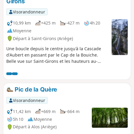
Girons
Visorandonneur
10,99 km
+425 m
-427 m
4h 20
Moyenne
Départ à Saint-Girons (Ariège)
Une boucle depuis le centre jusqu'à la Cascade
d'Aubert en passant par le Cap de la Bouiche.
Belle vue sur Saint-Girons et les hauteurs au-
dessus de Moulis.
Pic de la Quère
Visorandonneur
11,42 km
+669 m
-664 m
5h 10
Moyenne
Départ à Alos (Ariège)