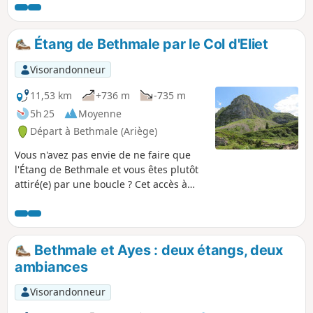
turquoises.
Étang de Bethmale par le Col d'Eliet
Visorandonneur
11,53 km
+736 m
-735 m
5h 25
Moyenne
Départ à Bethmale (Ariège)
Vous n'avez pas envie de ne faire que
l'Étang de Bethmale et vous êtes plutôt
attiré(e) par une boucle ? Cet accès à
l'étang en passant par le Col d'Eliet est
fait pour vous.
Bethmale et Ayes : deux étangs, deux
ambiances
Visorandonneur