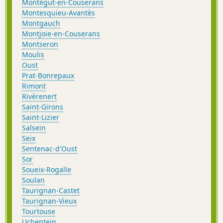
Montégut-en-Couserans
Montesquieu-Avantès
Montgauch
Montjoie-en-Couserans
Montseron
Moulis
Oust
Prat-Bonrepaux
Rimont
Rivèrenert
Saint-Girons
Saint-Lizier
Salsein
Seix
Sentenac-d'Oust
Sor
Soueix-Rogalle
Soulan
Taurignan-Castet
Taurignan-Vieux
Tourtouse
Uchentein