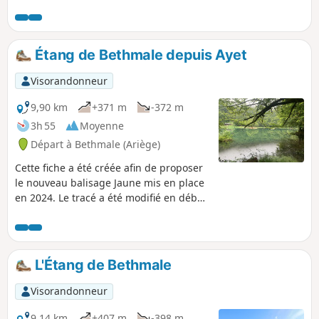
Étang de Bethmale depuis Ayet
Visorandonneur
9,90 km
+371 m
-372 m
3h 55
Moyenne
Départ à Bethmale (Ariège)
Cette fiche a été créée afin de proposer
le nouveau balisage Jaune mis en place
en 2024. Le tracé a été modifié en début
de parcours et en (7), et entièrement
décalé sur la rive gauche du torrent
Balamet.
L'Étang de Bethmale
Visorandonneur
9,14 km
+407 m
-398 m