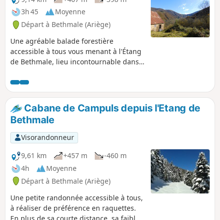
3h 45
Moyenne
Départ à Bethmale (Ariège)
Une agréable balade forestière
accessible à tous vous menant à l'Étang
de Bethmale, lieu incontournable dans
le Couserans en Ariège.(!) Possible
problème de sentier disparu en (5), voir
les avis, nous tenir au courant
Cabane de Campuls depuis l'Etang de
Bethmale
Visorandonneur
9,61 km
+457 m
-460 m
4h
Moyenne
Départ à Bethmale (Ariège)
Une petite randonnée accessible à tous,
à réaliser de préférence en raquettes.
En plus de sa courte distance, sa faible