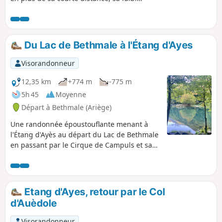
altitude et son niveau aisé, des
paysages magnifiques seront au
rendez-vous jusqu'au cirque final de la
cabane de Campuls. Site victime de son
Du Lac de Bethmale à l'Étang d'Ayes
succès en été, mais beaucoup moins
fréquenté en hiver.
Visorandonneur
12,35 km
+774 m
-775 m
5h 45
Moyenne
Départ à Bethmale (Ariège)
Une randonnée époustouflante menant à
l'Étang d'Ayès au départ du Lac de Bethmale
en passant par le Cirque de Campuls et sa
merveilleuse cascade.
Etang d'Ayes, retour par le Col
d'Auèdole
Visorandonneur