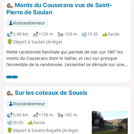
Monts du Couserans vus de Saint-
Pierre de Soulan
Visorandonneur
3,49 km
+129 m
-129 m
1h 20
Facile
Départ à Soulan (Ariège)
Petite randonnée familiale qui permet de voir sur 180° les
monts du Couserans dont le Vallier, et ceci sur presque
l'ensemble de la randonnée. L'essentiel se déroule sur une
route très peu fréquentée. Circuit à faire de préférence le
matin afin de ne pas avoir les monts en contre-jour.
Sur les coteaux de Soueix
Visorandonneur
5,43 km
+176 m
-182 m
2h 05
Facile
Départ à Soueix-Rogalle (Ariège)