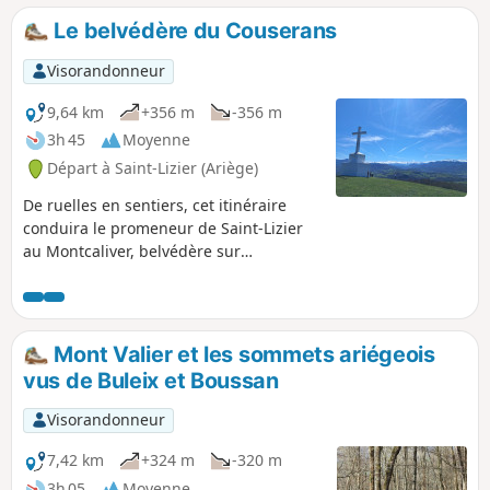
Le belvédère du Couserans
Visorandonneur
9,64 km
+356 m
-356 m
3h 45
Moyenne
Départ à Saint-Lizier (Ariège)
De ruelles en sentiers, cet itinéraire
conduira le promeneur de Saint-Lizier
au Montcaliver, belvédère sur
l'ensemble des vallées couserannaises
et les splendides sommets dominés par
le seigneur du Couseran: le mont
Vallier.⚠️ Le 18 mai 2026, n utilisateur
Mont Valier et les sommets ariégeois
signale :>Entre les points (5) et (6) il
vus de Buleix et Boussan
passe dans une propriété privée. Après
des abus de randonneurs et cavaliers
Visorandonneur
indélicats (destruction d'une >chicane et
autres) il a décidé, en accord avec la
7,42 km
+324 m
-320 m
mairie, de ne plus autoriser le
3h 05
Moyenne