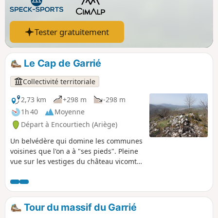
Tester gratuitement
Le Cap de Garrié
Collectivité territoriale
2,73 km
+298 m
-298 m
1h 40
Moyenne
Départ à Encourtiech (Ariège)
Un belvédère qui domine les communes
voisines que l'on a à "ses pieds". Pleine
vue sur les vestiges du château vicomtal
pendant l'ascension. Au sommet, les
Pyrénées couserannaises s'offrent à
votre regard. Trois cent mètres de
dénivelé sur un sentier bien balisé et
Tour du massif du Garrié
tout neuf crée cette année 2021 par la