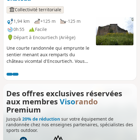
Collectivité territoriale
1,94 km
+125 m
-125 m
0h 55
Facile
Départ à Encourtiech (Ariège)
Une courte randonnée qui emprunte le
sentier menant aux remparts du
château vicomtal d'Encourtiech. Vous
pourrez parcourir cet itinéraire, jadis
emprunté par les ouailles du Vicomte
du Couserans afin de se mettre à l'abri
des murs de leur Castel. Superbe
Des offres exclusives réservées
balade en famille où les enfants
aux membres
Viso
rando
pourront s'identifier aux chevaliers
résidant au château et où les plus
Premium
grands pourront apprécier la majesté
Jusqu’à
20% de réduction
sur votre équipement de
de ses remparts. Aucun risque de
randonnée chez nos enseignes partenaires, spécialistes des
s'égarer, le balisage est très présent et
sports outdoor.
parfaitement clair.