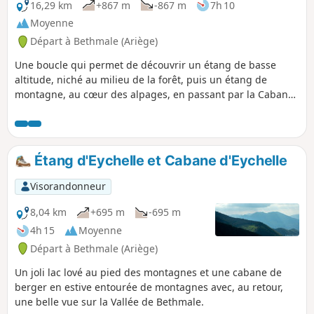
16,29 km
+867 m
-867 m
7h 10
Moyenne
Départ à Bethmale (Ariège)
Une boucle qui permet de découvrir un étang de basse
altitude, niché au milieu de la forêt, puis un étang de
montagne, au cœur des alpages, en passant par la Cabane
de Campuls, et de rencontrer les troupeaux en estive. Note
de l'auteur : cette randonnée à été publiée il y a longtemps :
pour d'éventuelles modifications par rapport au parcours
original, consulter les avis en fin de fiche.
Étang d'Eychelle et Cabane d'Eychelle
Visorandonneur
8,04 km
+695 m
-695 m
4h 15
Moyenne
Départ à Bethmale (Ariège)
Un joli lac lové au pied des montagnes et une cabane de
berger en estive entourée de montagnes avec, au retour,
une belle vue sur la Vallée de Bethmale.