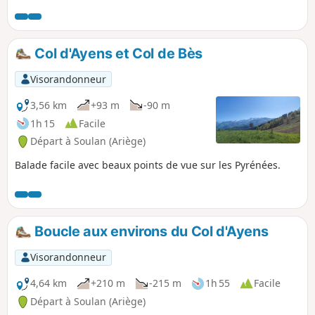
Col d'Ayens et Col de Bès
Visorandonneur
3,56 km
+93 m
-90 m
1h 15
Facile
Départ à Soulan (Ariège)
Balade facile avec beaux points de vue sur les Pyrénées.
Boucle aux environs du Col d'Ayens
Visorandonneur
4,64 km
+210 m
-215 m
1h 55
Facile
Départ à Soulan (Ariège)