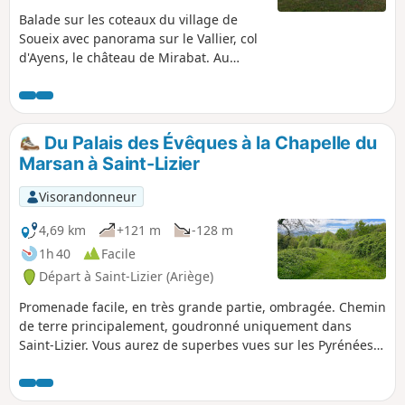
Balade sur les coteaux du village de
Soueix avec panorama sur le Vallier, col
d'Ayens, le château de Mirabat. Au
niveau architecture, présence des
églises de Saint-Sernin et de Vic d'Oust,
pont pour le chemin de fer.
Du Palais des Évêques à la Chapelle du
Marsan à Saint-Lizier
Visorandonneur
4,69 km
+121 m
-128 m
1h 40
Facile
Départ à Saint-Lizier (Ariège)
Promenade facile, en très grande partie, ombragée. Chemin
de terre principalement, goudronné uniquement dans
Saint-Lizier. Vous aurez de superbes vues sur les Pyrénées
et sur le Palais des Évêques et la Cathédrale de Saint-Lizier.