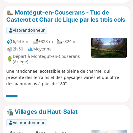
magnifique sur le mont Valier et le
massif du Montcalm. Retournez-vous et
Montégut-en-Couserans - Tuc de
admirez les paysages très vallonnés des
Casterot et Char de Lique par les trois cols
vallées du Séronnais, de l'Arize, du
Couserans et du Volvestre.
Visorandonneur
6,64 km
+323 m
-324 m
2h 50
Moyenne
Départ à Montégut-en-Couserans
(Ariège)
Une randonnée, accessible et pleine de charme, qui
présente des terrains et des paysages variés et qui offre
des panoramas à plus de 180°.
Villages du Haut-Salat
Visorandonneur