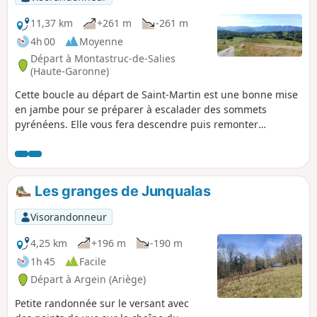
11,37 km
+261 m
-261 m
4h 00
Moyenne
Départ à Montastruc-de-Salies
(Haute-Garonne)
Cette boucle au départ de Saint-Martin est une bonne mise
en jambe pour se préparer à escalader des sommets
pyrénéens. Elle vous fera descendre puis remonter
quelques jolies collines du piedmont, dans les alentours de
Figarol, pour atteindre le lit de la Garonne avant de
remonter au point de départ, avec le Cagire comme point
de mire.
Les granges de Junqualas
Visorandonneur
4,25 km
+196 m
-190 m
1h 45
Facile
Départ à Argein (Ariège)
Petite randonnée sur le versant avec