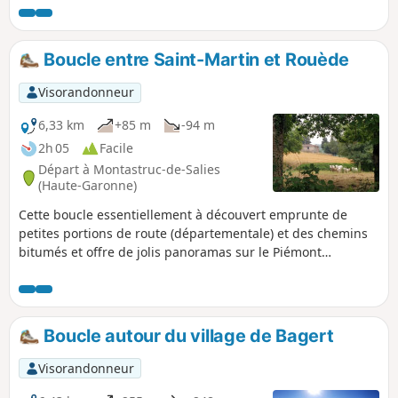
via Alas et le GR®® qui suit le Lez un peu dans les
hauteurs.
Boucle entre Saint-Martin et Rouède
Visorandonneur
6,33 km
+85 m
-94 m
2h 05
Facile
Départ à Montastruc-de-Salies
(Haute-Garonne)
Cette boucle essentiellement à découvert emprunte de
petites portions de route (départementale) et des chemins
bitumés et offre de jolis panoramas sur le Piémont
Pyrénéen et le sommet du Cagire notamment. Elle traverse
le hameau de Lebrats à Saint-Martin et longe Rouède avant
de revenir au point de départ par plusieurs petits hameaux
en bordure de Forêt de Bagiri.
Boucle autour du village de Bagert
Visorandonneur