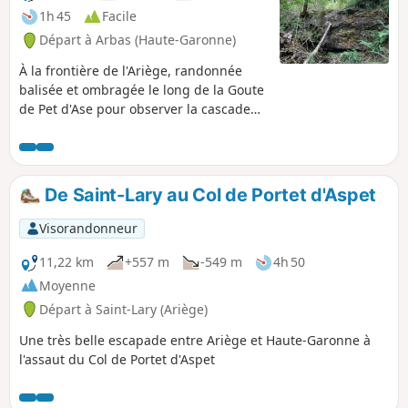
1h 45
Facile
Départ à Arbas (Haute-Garonne)
À la frontière de l'Ariège, randonnée
balisée et ombragée le long de la Goute
de Pet d'Ase pour observer la cascade
de Planque. Très agréable sous forte
chaleur.
De Saint-Lary au Col de Portet d'Aspet
Visorandonneur
11,22 km
+557 m
-549 m
4h 50
Moyenne
Départ à Saint-Lary (Ariège)
Une très belle escapade entre Ariège et Haute-Garonne à
l'assaut du Col de Portet d'Aspet