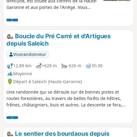
difficulté, est située aux confins de la Haute-
Garonne et aux portes de l'Ariège. Vous
cheminerez sur les premiers reliefs des
Pyrénéens. Paysages variés et sites
architecturaux sont à découvrir lors de cette
intéressante balade.
Boucle du Pré Carré et d'Artigues
depuis Saleich
Visorandonneur
12,89 km
+629 m
-626 m
5h 30
Moyenne
Départ à Saleich (Haute-Garonne)
Une randonnée qui se déroule sur de bonnes pistes et
routes forestières, au travers de belles forêts de hêtres,
frênes, châtaigniers, buis et autres. La descente se fera,
essentiellement, sur des sentiers bien moins confortables,
et vous demanderont un peu plus d’attention, étant moins
passagers. Le balisage Jaune est bon, mais semble avoir été
gratté et, en partie effacé, entre les points (8) et (9). Le
Le sentier des bourdaous depuis
circuit, en majeure partie à l'ombre, peut se faire en toute