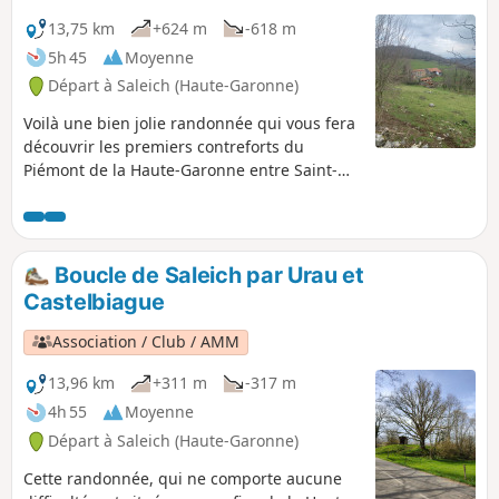
13,75 km
+624 m
-618 m
5h 45
Moyenne
Départ à Saleich (Haute-Garonne)
Voilà une bien jolie randonnée qui vous fera
découvrir les premiers contreforts du
Piémont de la Haute-Garonne entre Saint-
Gaudens et Saint-Girons. Avec des arrières
goûts montagnards, cette balade vous
amènera de la Chapelle de Valattes,
dominant un promontoire herbeux, à la
Boucle de Saleich par Urau et
Forêt Domaniale de Saleich, en passant par
Castelbiague
la mystérieuse Grotte de Laspugue et les
verdoyants prés d'Artigues.
Association / Club / AMM
13,96 km
+311 m
-317 m
4h 55
Moyenne
Départ à Saleich (Haute-Garonne)
Cette randonnée, qui ne comporte aucune