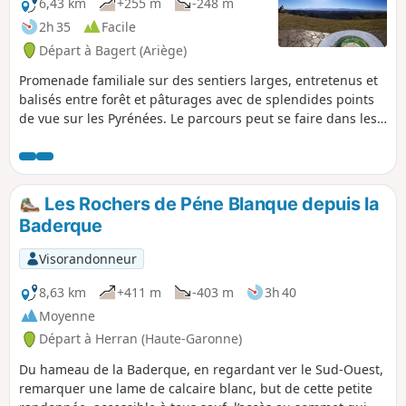
6,43 km
+255 m
-248 m
2h 35
Facile
Départ à Bagert (Ariège)
Promenade familiale sur des sentiers larges, entretenus et
balisés entre forêt et pâturages avec de splendides points
de vue sur les Pyrénées. Le parcours peut se faire dans les
deux sens : le sens inverse de celui décrit est peut-être plus
beau encore ! Le balisage est facile à suivre.
Les Rochers de Péne Blanque depuis la
Baderque
Visorandonneur
8,63 km
+411 m
-403 m
3h 40
Moyenne
Départ à Herran (Haute-Garonne)
Du hameau de la Baderque, en regardant ver le Sud-Ouest,
remarquer une lame de calcaire blanc, but de cette petite