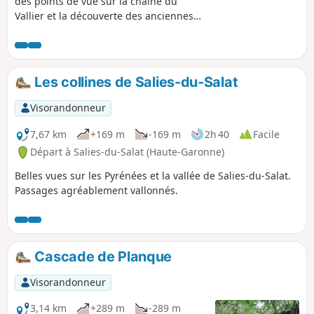
des points de vue sur la chaîne du
Vallier et la découverte des anciennes
granges de Junqualas.
Les collines de Salies-du-Salat
Visorandonneur
7,67 km
+169 m
-169 m
2h 40
Facile
Départ à Salies-du-Salat (Haute-Garonne)
Belles vues sur les Pyrénées et la vallée de Salies-du-Salat.
Passages agréablement vallonnés.
Cascade de Planque
Visorandonneur
3,14 km
+289 m
-289 m