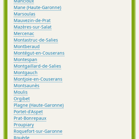
Mancioux
Mane (Haute-Garonne)
Marsoulas
Mauvezin-de-Prat
Mazères-sur-Salat
Mercenac
Montastruc-de-Salies
Montberaud
Montégut-en-Couserans
Montespan
Montgaillard-de-Salies
Montgauch
Montjoie-en-Couserans
Montsaunès
Moulis
Orgibet
Plagne (Haute-Garonne)
Portet-d'Aspet
Prat-Bonrepaux
Proupiary
Roquefort-sur-Garonne
Rouède