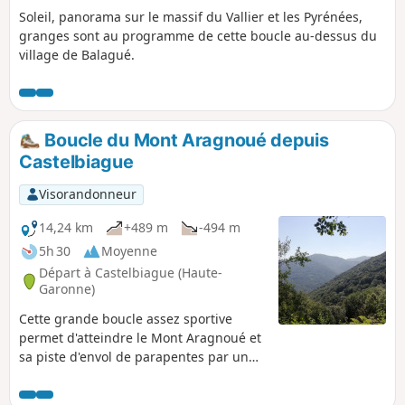
Soleil, panorama sur le massif du Vallier et les Pyrénées,
granges sont au programme de cette boucle au-dessus du
village de Balagué.
Boucle du Mont Aragnoué depuis
Castelbiague
Visorandonneur
14,24 km
+489 m
-494 m
5h 30
Moyenne
Départ à Castelbiague (Haute-
Garonne)
Cette grande boucle assez sportive
permet d'atteindre le Mont Aragnoué et
sa piste d'envol de parapentes par un
chemin forestier bien ombragé et
relativement rapide pour redescendre