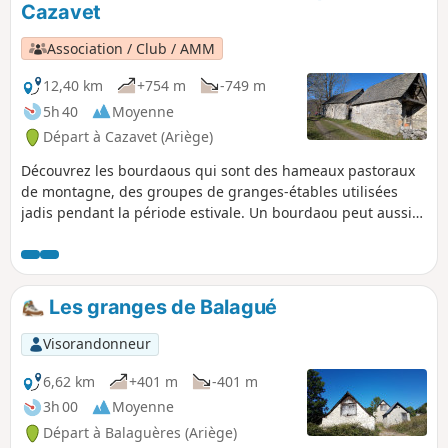
Cazavet
saison. Éviter, cependant, les périodes de brouillard pour le
problème, signalé, de balisage déficient sur une partie du
Association / Club / AMM
circuit.
12,40 km
+754 m
-749 m
5h 40
Moyenne
Départ à Cazavet (Ariège)
Découvrez les bourdaous qui sont des hameaux pastoraux
de montagne, des groupes de granges-étables utilisées
jadis pendant la période estivale. Un bourdaou peut aussi
être une grange isolée à laquelle est accolé une cabane,
résidence très sommaire du berger. Ce circuit propose d’en
découvrir certains avec un départ de Cazavet et une montée
vers l’estive de Cours. Ce tracé passe par le sommet du Roc
Les granges de Balagué
de Maléchart d’où une vue à 360° vous permet de découvrir
la chaine des Pyrénées.
Visorandonneur
6,62 km
+401 m
-401 m
3h 00
Moyenne
Départ à Balaguères (Ariège)