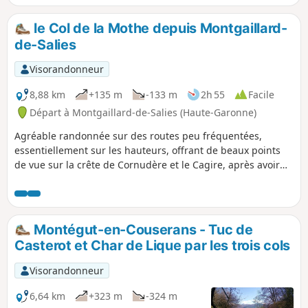
plus tranquillement par le Col d'Arbas et
la face Ouest du Tucas avant de
le Col de la Mothe depuis Montgaillard-
rejoindre votre point de départ, le petit
de-Salies
village de Castelbiague.
Visorandonneur
8,88 km
+135 m
-133 m
2h 55
Facile
Départ à Montgaillard-de-Salies (Haute-Garonne)
Agréable randonnée sur des routes peu fréquentées,
essentiellement sur les hauteurs, offrant de beaux points
de vue sur la crête de Cornudère et le Cagire, après avoir
traversé une belle forêt. Puis, la descente le long de l'Arbas,
au son de l'eau courante, devrait charmer les randonneurs.
Respectez les portails.
Montégut-en-Couserans - Tuc de
Casterot et Char de Lique par les trois cols
Visorandonneur
6,64 km
+323 m
-324 m