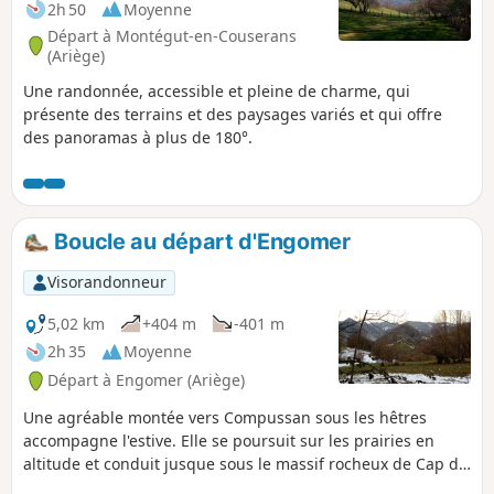
2h 50
Moyenne
Départ à Montégut-en-Couserans
(Ariège)
Une randonnée, accessible et pleine de charme, qui
présente des terrains et des paysages variés et qui offre
des panoramas à plus de 180°.
Boucle au départ d'Engomer
Visorandonneur
5,02 km
+404 m
-401 m
2h 35
Moyenne
Départ à Engomer (Ariège)
Une agréable montée vers Compussan sous les hêtres
accompagne l'estive. Elle se poursuit sur les prairies en
altitude et conduit jusque sous le massif rocheux de Cap de
Broc avec une belle vue sur le fond de la vallée, avec retour