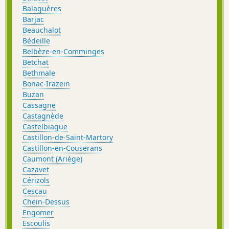
Balaguères
Barjac
Beauchalot
Bédeille
Belbèze-en-Comminges
Betchat
Bethmale
Bonac-Irazein
Buzan
Cassagne
Castagnède
Castelbiague
Castillon-de-Saint-Martory
Castillon-en-Couserans
Caumont (Ariège)
Cazavet
Cérizols
Cescau
Chein-Dessus
Engomer
Escoulis