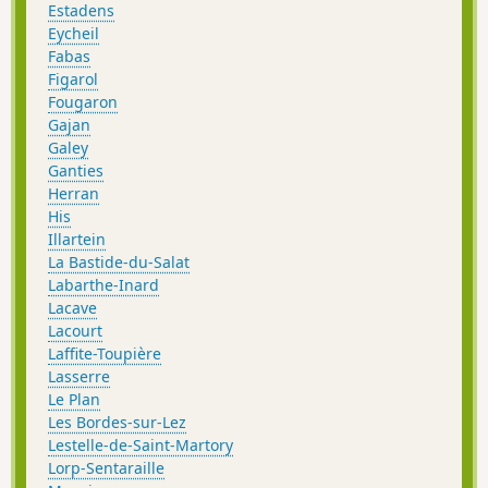
Estadens
Eycheil
Fabas
Figarol
Fougaron
Gajan
Galey
Ganties
Herran
His
Illartein
La Bastide-du-Salat
Labarthe-Inard
Lacave
Lacourt
Laffite-Toupière
Lasserre
Le Plan
Les Bordes-sur-Lez
Lestelle-de-Saint-Martory
Lorp-Sentaraille