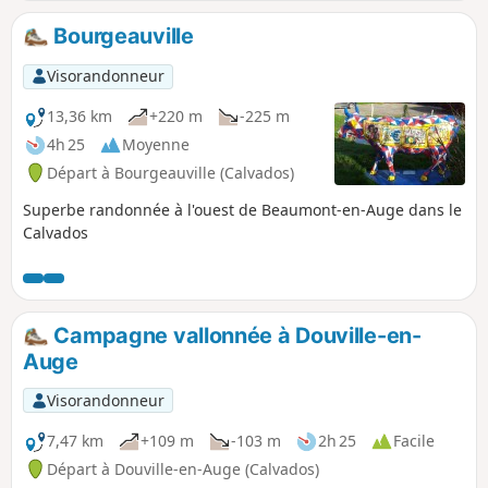
Bourgeauville
Visorandonneur
13,36 km
+220 m
-225 m
4h 25
Moyenne
Départ à Bourgeauville (Calvados)
Superbe randonnée à l'ouest de Beaumont-en-Auge dans le
Calvados
Campagne vallonnée à Douville-en-
Auge
Visorandonneur
7,47 km
+109 m
-103 m
2h 25
Facile
Départ à Douville-en-Auge (Calvados)