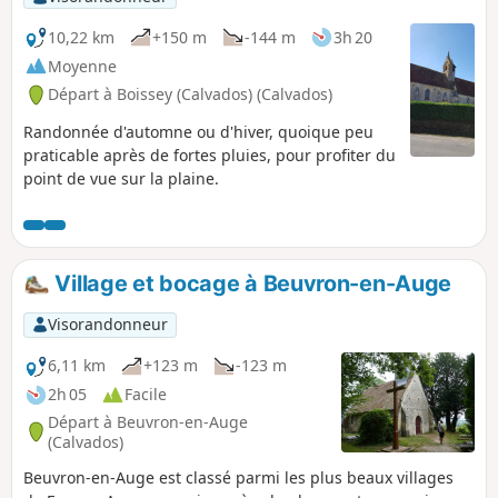
10,22 km
+150 m
-144 m
3h 20
Moyenne
Départ à Boissey (Calvados) (Calvados)
Randonnée d'automne ou d'hiver, quoique peu
praticable après de fortes pluies, pour profiter du
point de vue sur la plaine.
Village et bocage à Beuvron-en-Auge
Visorandonneur
6,11 km
+123 m
-123 m
2h 05
Facile
Départ à Beuvron-en-Auge
(Calvados)
Beuvron-en-Auge est classé parmi les plus beaux villages