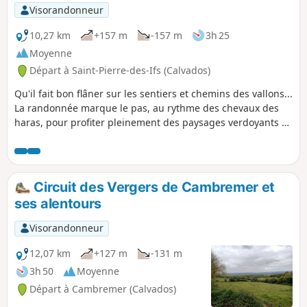
p
Visorandonneur
10,27 km
+157 m
-157 m
3h 25
Moyenne
Départ à Saint-Pierre-des-Ifs (Calvados)
Qu'il fait bon flâner sur les sentiers et chemins des vallons...
La randonnée marque le pas, au rythme des chevaux des
haras, pour profiter pleinement des paysages verdoyants et
reposants.
Circuit des Vergers de Cambremer et
ses alentours
Visorandonneur
12,07 km
+127 m
-131 m
3h 50
Moyenne
Départ à Cambremer (Calvados)