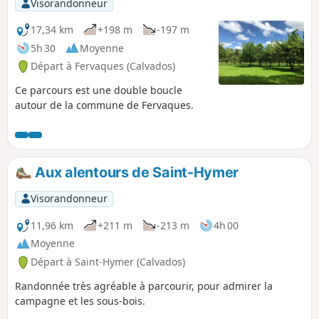
Visorandonneur
17,34 km
+198 m
-197 m
5h 30
Moyenne
Départ à Fervaques (Calvados)
Ce parcours est une double boucle
autour de la commune de Fervaques.
Aux alentours de Saint-Hymer
Visorandonneur
11,96 km
+211 m
-213 m
4h 00
Moyenne
Départ à Saint-Hymer (Calvados)
Randonnée très agréable à parcourir, pour admirer la
campagne et les sous-bois.