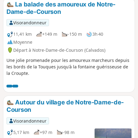
La balade des amoureux de Notre-
Dame-de-Courson
Visorandonneur
11,41 km
+149 m
-150 m
3h 40
Moyenne
Départ à Notre-Dame-de-Courson (Calvados)
Une jolie promenade pour les amoureux marcheurs depuis
les bords de la Touques jusqu'à la fontaine guérisseuse de
la Croupte.
Autour du village de Notre-Dame-de-
Courson
Visorandonneur
5,17 km
+97 m
-98 m