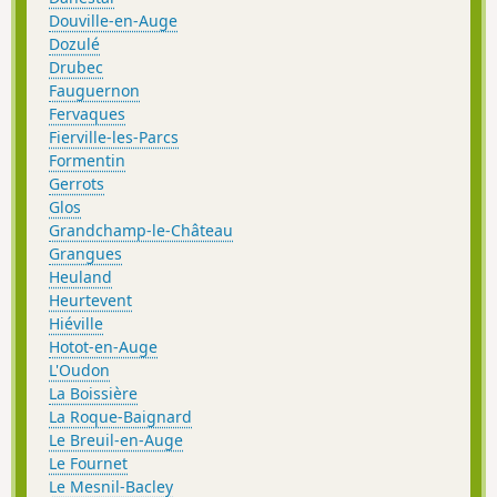
Douville-en-Auge
Dozulé
Drubec
Fauguernon
Fervaques
Fierville-les-Parcs
Formentin
Gerrots
Glos
Grandchamp-le-Château
Grangues
Heuland
Heurtevent
Hiéville
Hotot-en-Auge
L'Oudon
La Boissière
La Roque-Baignard
Le Breuil-en-Auge
Le Fournet
Le Mesnil-Bacley