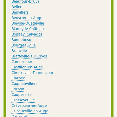
Beaufour-Druval
Bellou
Beuvillers
Beuvron-en-Auge
Biéville-Quétiéville
Blangy-le-Château
Boissey (Calvados)
Bonnebosq
Bourgeauville
Branville
Bretteville-sur-Dives
Cambremer
Castillon-en-Auge
Cheffreville-Tonnencourt
Clarbec
Coquainvilliers
Corbon
Coupesarte
Cresseveuille
Crèvecœur-en-Auge
Cricqueville-en-Auge
Danestal