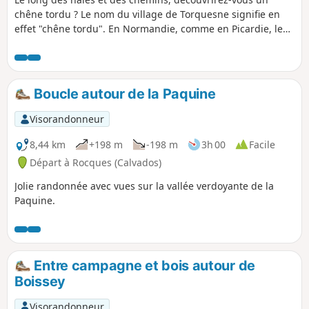
chêne tordu ? Le nom du village de Torquesne signifie en
effet "chêne tordu". En Normandie, comme en Picardie, le
son "che" se prononçait "ke", "chêne" se disait donc "kene",
d'où "Torquesne". En route ! A la recherche du chêne....
Boucle autour de la Paquine
Visorandonneur
8,44 km
+198 m
-198 m
3h 00
Facile
Départ à Rocques (Calvados)
Jolie randonnée avec vues sur la vallée verdoyante de la
Paquine.
Entre campagne et bois autour de
Boissey
Visorandonneur