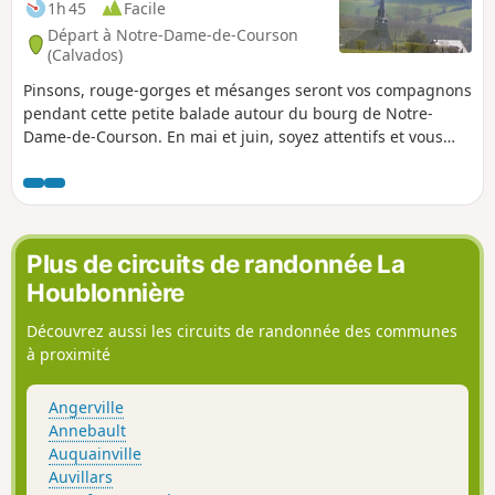
1h 45
Facile
Départ à Notre-Dame-de-Courson
(Calvados)
Pinsons, rouge-gorges et mésanges seront vos compagnons
pendant cette petite balade autour du bourg de Notre-
Dame-de-Courson. En mai et juin, soyez attentifs et vous
verrez sûrement quelques orchidées.
Plus de circuits de randonnée La
Houblonnière
Découvrez aussi les circuits de randonnée des communes
à proximité
Angerville
Annebault
Auquainville
Auvillars