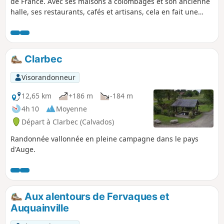
de France. Avec ses maisons à colombages et son ancienne
halle, ses restaurants, cafés et artisans, cela en fait une
halte reposante au sein du bocage.
Clarbec
Visorandonneur
12,65 km
+186 m
-184 m
4h 10
Moyenne
Départ à Clarbec (Calvados)
Randonnée vallonnée en pleine campagne dans le pays
d'Auge.
Aux alentours de Fervaques et
Auquainville