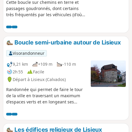
Cette boucle sur chemins en terre et
passages goudronnés, dont certains
très fréquentés par les véhicules (d'où
les précautions à prendre), utilise des
parties de sentiers, chemins et routes
communes à d'autres randonnées mais
une grande partie du parcours est
Boucle semi-urbaine autour de Lisieux
inédit. Itinéraire en général très calme
avec beaucoup de vallons, monts,
Visorandonneur
manoir, haras, ainsi que le village de
Cambremer à visiter en fin de parcours
9,21 km
+109 m
-110 m
pour ceux qui le souhaitent.
2h 55
Facile
Départ à Lisieux (Calvados)
Randonnée qui permet de faire le tour
de la ville en traversant un maximum
d'espaces verts et en longeant ses
principaux cours d'eau. Quelques belles
bosses pour les sportifs !
Les édifices religieux de Lisieux