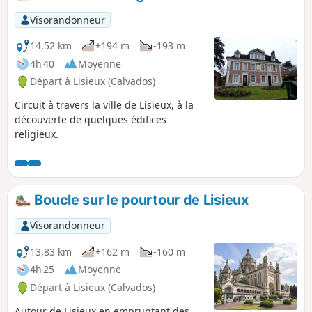
Visorandonneur
14,52 km
+194 m
-193 m
4h 40
Moyenne
Départ à Lisieux (Calvados)
Circuit à travers la ville de Lisieux, à la
découverte de quelques édifices
religieux.
Boucle sur le pourtour de Lisieux
Visorandonneur
13,83 km
+162 m
-160 m
4h 25
Moyenne
Départ à Lisieux (Calvados)
Autour de Lisieux en empruntant des