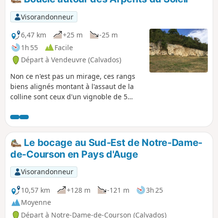
Visorandonneur
6,47 km
+25 m
-25 m
1h 55
Facile
Départ à Vendeuvre (Calvados)
Non ce n'est pas un mirage, ces rangs
biens alignés montant à l'assaut de la
colline sont ceux d'un vignoble de 5
hectares. Les Arpents du Soleil dont la
renaissance date de 1995, donneront à
votre randonnée un air insolite et des
accents méridionaux.
Le bocage au Sud-Est de Notre-Dame-
de-Courson en Pays d'Auge
Visorandonneur
10,57 km
+128 m
-121 m
3h 25
Moyenne
Départ à Notre-Dame-de-Courson (Calvados)