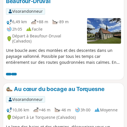
Beaufour-Druval
Visorandonneur
6,49 km
+88 m
-89 m
2h 05
Facile
Départ à Beaufour-Druval
(Calvados)
Une boucle avec des montées et des descentes dans un
paysage vallonné. Possible par tous les temps car
entièrement sur des routes goudronnées mais calmes. En
chemin, vous verrez de jolies mairies de la fin du XIXe siècle
et trois églises, avec une mention spéciale pour celle de
Druval !
Au cœur du bocage au Torquesne
Visorandonneur
10,06 km
+46 m
-46 m
3h 00
Moyenne
Départ à Le Torquesne (Calvados)
Le long des haies et des chemins, découvrirez-vous un