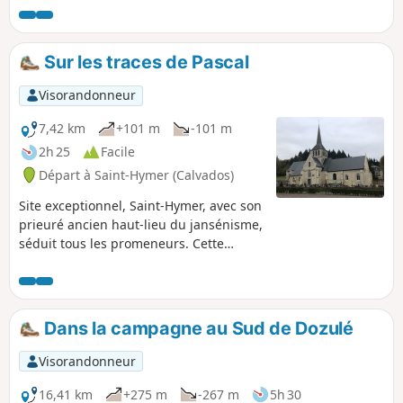
Sur les traces de Pascal
Visorandonneur
7,42 km
+101 m
-101 m
2h 25
Facile
Départ à Saint-Hymer (Calvados)
Site exceptionnel, Saint-Hymer, avec son
prieuré ancien haut-lieu du jansénisme,
séduit tous les promeneurs. Cette
boucle, dans un environnement
verdoyant et boisé, se termine sur la
place où se tiennent l'église, le
cimetière, dans lequel repose la mère
Dans la campagne au Sud de Dozulé
Denis, l'auberge et le lavoir.
Visorandonneur
16,41 km
+275 m
-267 m
5h 30