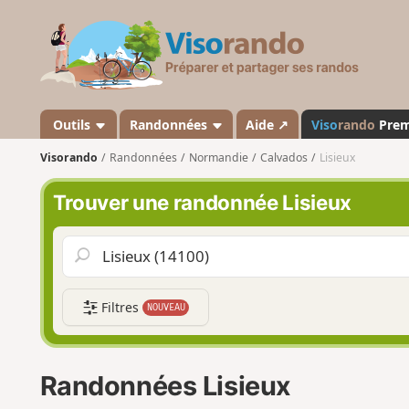
V
i
s
o
r
a
Outils
Randonnées
Aide ↗
Viso
rando
Pre
n
Visorando
Randonnées
Normandie
Calvados
Lisieux
d
o
Trouver une randonnée Lisieux
Filtres
NOUVEAU
Randonnées Lisieux