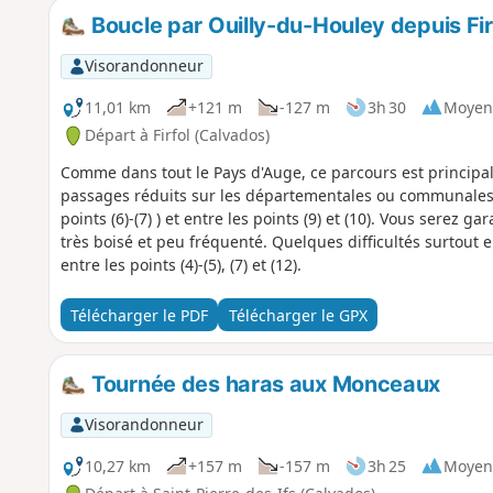
Boucle par Ouilly-du-Houley depuis Fir
Visorandonneur
11,01 km
+121 m
-127 m
3h 30
Moyen
Départ à Firfol (Calvados)
Comme dans tout le Pays d'Auge, ce parcours est principa
passages réduits sur les départementales ou communales do
points (6)-(7) ) et entre les points (9) et (10). Vous serez g
très boisé et peu fréquenté. Quelques difficultés surtout
entre les points (4)-(5), (7) et (12).
Télécharger le PDF
Télécharger le GPX
Tournée des haras aux Monceaux
Visorandonneur
10,27 km
+157 m
-157 m
3h 25
Moyen