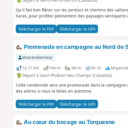
Départ à Saint-Pierre-des-Ifs (Calvados)
Qu'il fait bon flâner sur les sentiers et chemins des vall
haras, pour profiter pleinement des paysages verdoyants 
Télécharger le PDF
Télécharger le GPX
Promenade en campagne au Nord de S
Visorandonneur
13,71 km
+94 m
-99 m
4h 10
Moyenn
Départ à Saint-Philbert-des-Champs (Calvados)
Cette randonnée sera une promenade dans la campagne du
des arbres si vous la faites en automne.
Télécharger le PDF
Télécharger le GPX
Au cœur du bocage au Torquesne