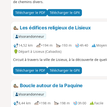
de chemins divers.
Télécharger le PDF
Télécharger le GPX
Les édifices religieux de Lisieux
Visorandonneur
14,52 km
+194 m
-193 m
4h 40
Moyen
Départ à Lisieux (Calvados)
Circuit à travers la ville de Lisieux, à la découverte de que
Télécharger le PDF
Télécharger le GPX
Boucle autour de la Paquine
Visorandonneur
8,44 km
+198 m
-198 m
3h 00
Facile