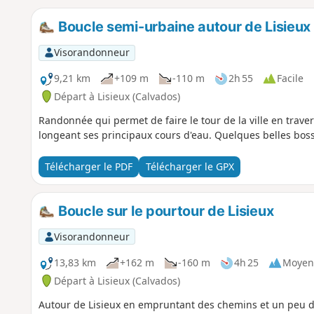
Boucle semi-urbaine autour de Lisieux
Visorandonneur
9,21 km
+109 m
-110 m
2h 55
Facile
Départ à Lisieux (Calvados)
Randonnée qui permet de faire le tour de la ville en trav
longeant ses principaux cours d'eau. Quelques belles bosse
Télécharger le PDF
Télécharger le GPX
Boucle sur le pourtour de Lisieux
Visorandonneur
13,83 km
+162 m
-160 m
4h 25
Moyen
Départ à Lisieux (Calvados)
Autour de Lisieux en empruntant des chemins et un peu de