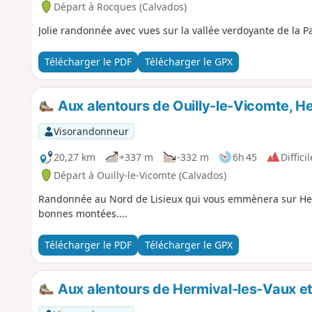
Départ à Rocques (Calvados)
Jolie randonnée avec vues sur la vallée verdoyante de la P
Télécharger le PDF
Télécharger le GPX
Aux alentours de Ouilly-le-Vicomte, H
Visorandonneur
20,27 km
+337 m
-332 m
6h 45
Difficil
Départ à Ouilly-le-Vicomte (Calvados)
Randonnée au Nord de Lisieux qui vous emmènera sur Herm
bonnes montées....
Télécharger le PDF
Télécharger le GPX
Aux alentours de Hermival-les-Vaux et