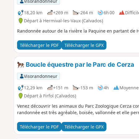
Visorandonneur
18,20 km
+269 m
-264 m
6h 00
Difficil
Départ à Hermival-les-Vaux (Calvados)
Randonnée autour de la rivière la Paquine en partant de H
Télécharger le PDF
Télécharger le GPX
Boucle équestre par le Parc de Cerza
Visorandonneur
12,29 km
+151 m
-153 m
4h
Moyenne
Départ à Firfol (Calvados)
Venez découvrir les animaux du Parc Zoologique Cerza com
randonnée est très agréable, boisée, vallonnée et elle perm
Télécharger le PDF
Télécharger le GPX