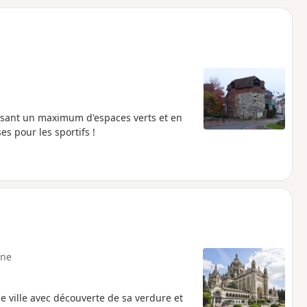
o
a
i
m
p
ersant un maximum d'espaces verts et en
s pour les sportifs !
ne
 ville avec découverte de sa verdure et