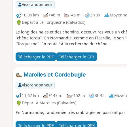
Visorandonneur
10,06 km
+46 m
-46 m
3h 00
Moyenn
Départ à Le Torquesne (Calvados)
Le long des haies et des chemins, découvrirez-vous un chê
"chêne tordu". En Normandie, comme en Picardie, le son "c
"Torquesne". En route ! A la recherche du chêne....
Télécharger le PDF
Télécharger le GPX
Marolles et Cordebugle
Visorandonneur
11,67 km
+147 m
-152 m
3h 45
Moyen
Départ à Marolles (Calvados)
En Normandie, randonnée très ombragée en passant par
Télécharger le PDF
Télécharger le GPX