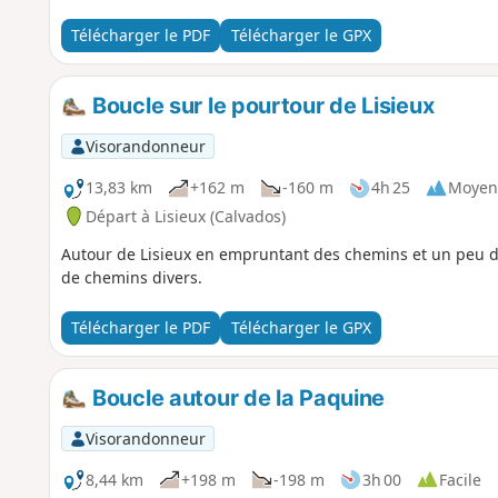
Télécharger le PDF
Télécharger le GPX
Boucle sur le pourtour de Lisieux
Visorandonneur
13,83 km
+162 m
-160 m
4h 25
Moyen
Départ à Lisieux (Calvados)
Autour de Lisieux en empruntant des chemins et un peu de
de chemins divers.
Télécharger le PDF
Télécharger le GPX
Boucle autour de la Paquine
Visorandonneur
8,44 km
+198 m
-198 m
3h 00
Facile