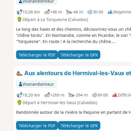
Visorandonneur
10,06 km
+46 m
-46 m
3h 00
Moyenn
Départ à Le Torquesne (Calvados)
Le long des haies et des chemins, découvrirez-vous un chê
"chêne tordu". En Normandie, comme en Picardie, le son "c
"Torquesne". En route ! A la recherche du chêne....
Télécharger le PDF
Télécharger le GPX
Aux alentours de Hermival-les-Vaux et
Visorandonneur
18,20 km
+269 m
-264 m
6h 00
Difficil
Départ à Hermival-les-Vaux (Calvados)
Randonnée autour de la rivière la Paquine en partant de H
Télécharger le PDF
Télécharger le GPX