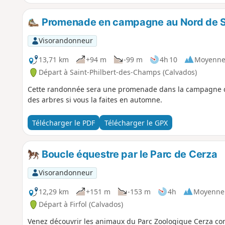
Promenade en campagne au Nord de S
Visorandonneur
13,71 km
+94 m
-99 m
4h 10
Moyenn
Départ à Saint-Philbert-des-Champs (Calvados)
Cette randonnée sera une promenade dans la campagne du
des arbres si vous la faites en automne.
Télécharger le PDF
Télécharger le GPX
Boucle équestre par le Parc de Cerza
Visorandonneur
12,29 km
+151 m
-153 m
4h
Moyenne
Départ à Firfol (Calvados)
Venez découvrir les animaux du Parc Zoologique Cerza com