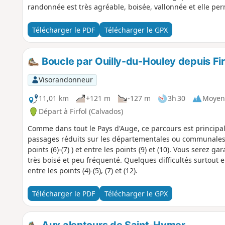
randonnée est très agréable, boisée, vallonnée et elle perm
Télécharger le PDF
Télécharger le GPX
Boucle par Ouilly-du-Houley depuis Fir
Visorandonneur
11,01 km
+121 m
-127 m
3h 30
Moyen
Départ à Firfol (Calvados)
Comme dans tout le Pays d'Auge, ce parcours est principa
passages réduits sur les départementales ou communales do
points (6)-(7) ) et entre les points (9) et (10). Vous serez g
très boisé et peu fréquenté. Quelques difficultés surtout
entre les points (4)-(5), (7) et (12).
Télécharger le PDF
Télécharger le GPX