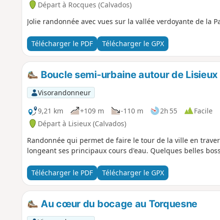
Départ à Rocques (Calvados)
Jolie randonnée avec vues sur la vallée verdoyante de la P
Télécharger le PDF
Télécharger le GPX
Boucle semi-urbaine autour de Lisieux
Visorandonneur
9,21 km
+109 m
-110 m
2h 55
Facile
Départ à Lisieux (Calvados)
Randonnée qui permet de faire le tour de la ville en trav
longeant ses principaux cours d'eau. Quelques belles bosse
Télécharger le PDF
Télécharger le GPX
Au cœur du bocage au Torquesne