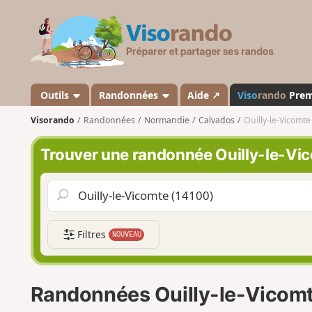
V
i
s
o
r
a
Outils
Randonnées
Aide ↗
Viso
rando
Pre
n
Visorando
Randonnées
Normandie
Calvados
Ouilly-le-Vicomte
d
o
Trouver une randonnée Ouilly-le-Vi
Filtres
NOUVEAU
Randonnées Ouilly-le-Vicom