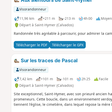
Aux alentours de Saint-Hymer
Visorandonneur
11,96 km
+211 m
-213 m
4h 00
Moyen
Départ à Saint-Hymer (Calvados)
Randonnée très agréable à parcourir, pour admirer la cam
Télécharger le PDF
Télécharger le GPX
Sur les traces de Pascal
Visorandonneur
7,42 km
+101 m
-101 m
2h 25
Facile
Départ à Saint-Hymer (Calvados)
Site exceptionnel, Saint-Hymer, avec son prieuré ancien ha
promeneurs. Cette boucle, dans un environnement verdoyan
tiennent l'église, le cimetière, dans lequel repose la mère D