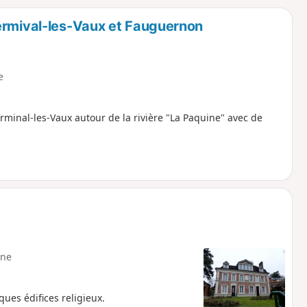
o
a
ermival-les-Vaux et Fauguernon
i
m
p
e
inal-les-Vaux autour de la rivière "La Paquine" avec de
ne
lques édifices religieux.