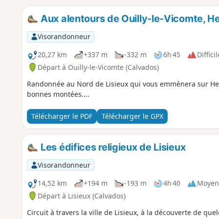
Aux alentours de Ouilly-le-Vicomte, H
Visorandonneur
20,27 km
+337 m
-332 m
6h 45
Difficil
Départ à Ouilly-le-Vicomte (Calvados)
Randonnée au Nord de Lisieux qui vous emmènera sur Herm
bonnes montées....
Télécharger le PDF
Télécharger le GPX
Les édifices religieux de Lisieux
Visorandonneur
14,52 km
+194 m
-193 m
4h 40
Moyen
Départ à Lisieux (Calvados)
Circuit à travers la ville de Lisieux, à la découverte de que