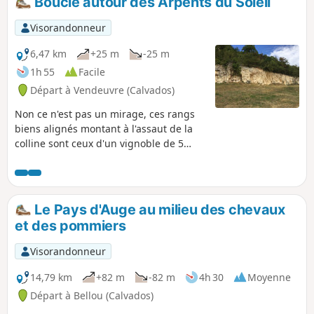
Boucle autour des Arpents du Soleil
Visorandonneur
6,47 km
+25 m
-25 m
1h 55
Facile
Départ à Vendeuvre (Calvados)
Non ce n'est pas un mirage, ces rangs
biens alignés montant à l'assaut de la
colline sont ceux d'un vignoble de 5
hectares. Les Arpents du Soleil dont la
renaissance date de 1995, donneront à
votre randonnée un air insolite et des
accents méridionaux.
Le Pays d'Auge au milieu des chevaux
et des pommiers
Visorandonneur
14,79 km
+82 m
-82 m
4h 30
Moyenne
Départ à Bellou (Calvados)