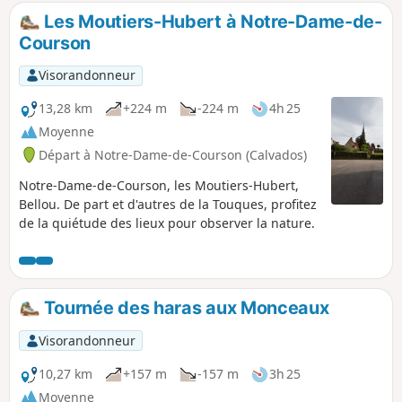
Les Moutiers-Hubert à Notre-Dame-de-
Courson
Visorandonneur
13,28 km
+224 m
-224 m
4h 25
Moyenne
Départ à Notre-Dame-de-Courson (Calvados)
Notre-Dame-de-Courson, les Moutiers-Hubert,
Bellou. De part et d'autres de la Touques, profitez
de la quiétude des lieux pour observer la nature.
Tournée des haras aux Monceaux
Visorandonneur
10,27 km
+157 m
-157 m
3h 25
Moyenne