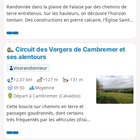
Randonnée dans la plaine de Falaise par des chemins de
terre entretenus. Sur les hauteurs, on découvre l'horizon
lointain. Des constructions en pierre calcaire, l'Église Saint-
Martin, la mare d'Épaney ainsi que le lavoir de Fontaine où
l'on peut pique-niquer.
Circuit des Vergers de Cambremer et
ses alentours
Visorandonneur
12,07 km
+127 m
-131 m
3h 50
Moyenne
Départ à Cambremer (Calvados)
Cette boucle sur chemins en terre et
passages goudronnés, dont certains
très fréquentés par les véhicules (d'où
les précautions à prendre), utilise des
parties de sentiers, chemins et routes
communes à d'autres randonnées mais