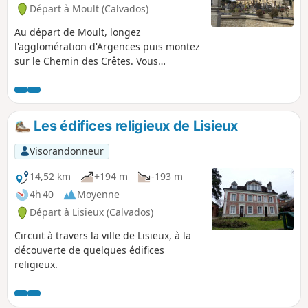
Départ à Moult (Calvados)
Au départ de Moult, longez
l'agglomération d'Argences puis montez
sur le Chemin des Crêtes. Vous
emprunterez de très nombreux chemins
boisés et vous terminerez cet agréable
circuit champêtre en longeant la
Muance.
Les édifices religieux de Lisieux
Visorandonneur
14,52 km
+194 m
-193 m
4h 40
Moyenne
Départ à Lisieux (Calvados)
Circuit à travers la ville de Lisieux, à la
découverte de quelques édifices
religieux.