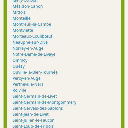
Méry-Corbon
Mézidon-Canon
Mittois
Monteille
Montreuil-la-Cambe
Montviette
Morteaux-Coulibœuf
Neauphe-sur-Dive
Norrey-en-Auge
Notre-Dame-de-Livaye
Ommoy
Ouézy
Ouville-la-Bien-Tournée
Percy-en-Auge
Pertheville-Ners
Roiville
Saint-Germain-de-Livet
Saint-Germain-de-Montgommery
Saint-Gervais-des-Sablons
Saint-Jean-de-Livet
Saint-Julien-le-Faucon
Saint-Loup-de-Fribois