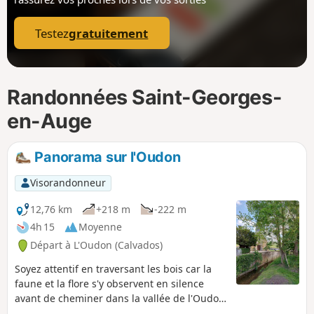
p
Testez
gratuitement
Randonnées Saint-Georges-
en-Auge
Panorama sur l'Oudon
Visorandonneur
12,76 km
+218 m
-222 m
4h 15
Moyenne
Départ à L'Oudon (Calvados)
Soyez attentif en traversant les bois car la
faune et la flore s'y observent en silence
avant de cheminer dans la vallée de l'Oudon
qui serpente paisiblement au milieu des