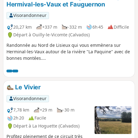
Hermival-les-Vaux et Fauguernon
Visorandonneur
20,27 km
+337 m
-332 m
6h 45
Difficile
Départ à Ouilly-le-Vicomte (Calvados)
Randonnée au Nord de Lisieux qui vous emmènera sur
Herminal-les-Vaux autour de la rivière "La Paquine" avec de
bonnes montées....
Le Vivier
Visorandonneur
7,78 km
+29 m
-30 m
2h 20
Facile
Départ à La Hoguette (Calvados)
Profitez pleinement de ce circuit très