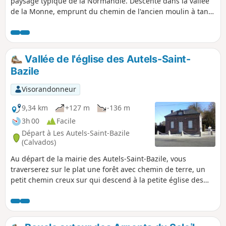
paysage typique de la Normandie. Descente dans la vallée
de la Monne, emprunt du chemin de l'ancien moulin à tan
et du bief (n'existent plus). Remontée d'une autre vallée
dans un autre chemin creux avant de traverser une forêt...
Quelques passages humides, une bonne descente et une
belle montée.
Vallée de l'église des Autels-Saint-
Bazile
Visorandonneur
9,34 km
+127 m
-136 m
3h 00
Facile
Départ à Les Autels-Saint-Bazile
(Calvados)
Au départ de la mairie des Autels-Saint-Bazile, vous
traverserez sur le plat une forêt avec chemin de terre, un
petit chemin creux sur qui descend à la petite église des
Autels-Sain-Bazile (classée à titre d'objet aux monuments
historiques). Vous passerez sur la Monne, vous apercevrez
des herbages à pommiers, des propriétés en colombages
avant de remonter un sentier bucolique et creux