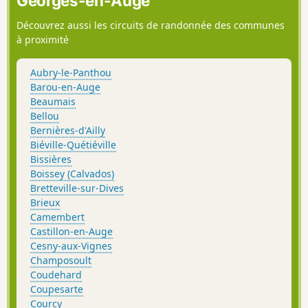
Georges-en-Auge
Découvrez aussi les circuits de randonnée des communes
à proximité
Aubry-le-Panthou
Barou-en-Auge
Beaumais
Bellou
Bernières-d'Ailly
Biéville-Quétiéville
Bissières
Boissey (Calvados)
Bretteville-sur-Dives
Brieux
Camembert
Castillon-en-Auge
Cesny-aux-Vignes
Champosoult
Coudehard
Coupesarte
Courcy