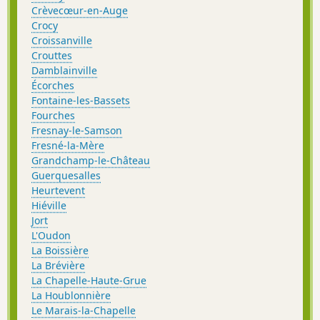
Crèvecœur-en-Auge
Crocy
Croissanville
Crouttes
Damblainville
Écorches
Fontaine-les-Bassets
Fourches
Fresnay-le-Samson
Fresné-la-Mère
Grandchamp-le-Château
Guerquesalles
Heurtevent
Hiéville
Jort
L'Oudon
La Boissière
La Brévière
La Chapelle-Haute-Grue
La Houblonnière
Le Marais-la-Chapelle