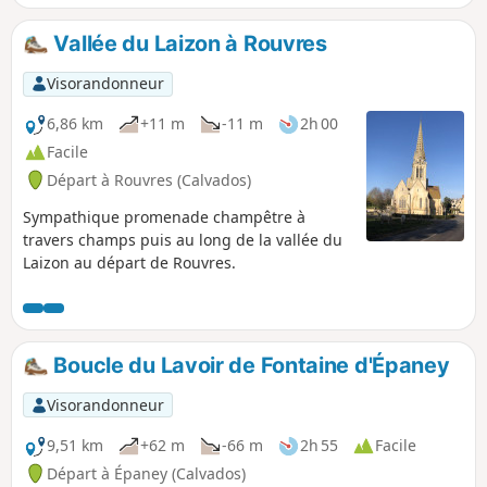
Vallée du Laizon à Rouvres
Visorandonneur
6,86 km
+11 m
-11 m
2h 00
Facile
Départ à Rouvres (Calvados)
Sympathique promenade champêtre à
travers champs puis au long de la vallée du
Laizon au départ de Rouvres.
Boucle du Lavoir de Fontaine d'Épaney
Visorandonneur
9,51 km
+62 m
-66 m
2h 55
Facile
Départ à Épaney (Calvados)