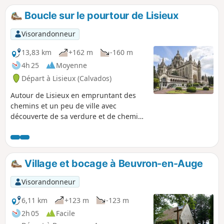
Boucle sur le pourtour de Lisieux
Visorandonneur
13,83 km
+162 m
-160 m
4h 25
Moyenne
Départ à Lisieux (Calvados)
Autour de Lisieux en empruntant des
chemins et un peu de ville avec
découverte de sa verdure et de chemins
divers.
Village et bocage à Beuvron-en-Auge
Visorandonneur
6,11 km
+123 m
-123 m
2h 05
Facile