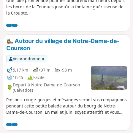
Une jolie promenade pour les amoureux marcheurs depuis
les bords de la Touques jusqu'à la fontaine guérisseuse de
la Croupte.
Autour du village de Notre-Dame-de-
Courson
Visorandonneur
5,17 km
+97 m
-98 m
1h 45
Facile
Départ à Notre-Dame-de-Courson
(Calvados)
Pinsons, rouge-gorges et mésanges seront vos compagnons
pendant cette petite balade autour du bourg de Notre-
Dame-de-Courson. En mai et juin, soyez attentifs et vous
verrez sûrement quelques orchidées.