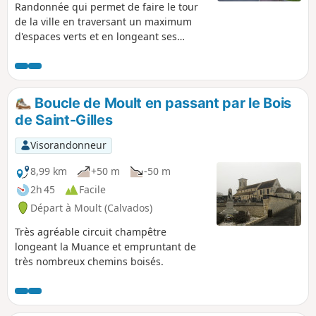
Randonnée qui permet de faire le tour
de la ville en traversant un maximum
d'espaces verts et en longeant ses
principaux cours d'eau. Quelques belles
bosses pour les sportifs !
Boucle de Moult en passant par le Bois
de Saint-Gilles
Visorandonneur
8,99 km
+50 m
-50 m
2h 45
Facile
Départ à Moult (Calvados)
Très agréable circuit champêtre
longeant la Muance et empruntant de
très nombreux chemins boisés.