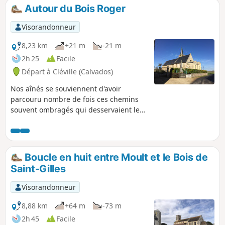
Autour du Bois Roger
Visorandonneur
8,23 km
+21 m
-21 m
2h 25
Facile
Départ à Cléville (Calvados)
Nos aînés se souviennent d'avoir
parcouru nombre de fois ces chemins
souvent ombragés qui desservaient les
herbages et les fermes. L'âne y tirait la
carriole à l'heure de la traite, les
éleveurs y faisaient remonter le bétail
depuis Croissanville, les enfants en
Boucle en huit entre Moult et le Bois de
galoches les empruntaient pour se
Saint-Gilles
rendre à l'école ou oubliaient de le faire,
les amours y naissaient...
Visorandonneur
8,88 km
+64 m
-73 m
2h 45
Facile