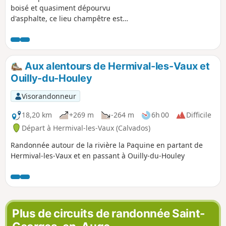
boisé et quasiment dépourvu
d'asphalte, ce lieu champêtre est
l'endroit idéal pour se dépayser et
prendre un bon bol d'oxygène. Amis de
la nature et de la botanique vous serez
comblés, amis des belles demeures et
Aux alentours de Hermival-les-Vaux et
du patrimoine architectural vous serez
Ouilly-du-Houley
déçus.
Visorandonneur
18,20 km
+269 m
-264 m
6h 00
Difficile
Départ à Hermival-les-Vaux (Calvados)
Randonnée autour de la rivière la Paquine en partant de
Hermival-les-Vaux et en passant à Ouilly-du-Houley
Plus de circuits de randonnée Saint-