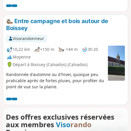
pâturages.
Entre campagne et bois autour de
Boissey
Visorandonneur
10,22 km
+150 m
-144 m
3h 20
Moyenne
Départ à Boissey (Calvados) (Calvados)
Randonnée d'automne ou d'hiver, quoique peu
praticable après de fortes pluies, pour profiter du
point de vue sur la plaine.
Des offres exclusives réservées
aux membres
Viso
rando