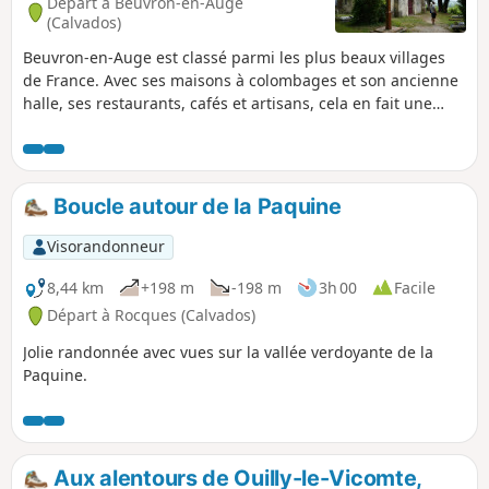
Départ à Beuvron-en-Auge
(Calvados)
Beuvron-en-Auge est classé parmi les plus beaux villages
de France. Avec ses maisons à colombages et son ancienne
halle, ses restaurants, cafés et artisans, cela en fait une
halte reposante au sein du bocage.
Boucle autour de la Paquine
Visorandonneur
8,44 km
+198 m
-198 m
3h 00
Facile
Départ à Rocques (Calvados)
Jolie randonnée avec vues sur la vallée verdoyante de la
Paquine.
Aux alentours de Ouilly-le-Vicomte,