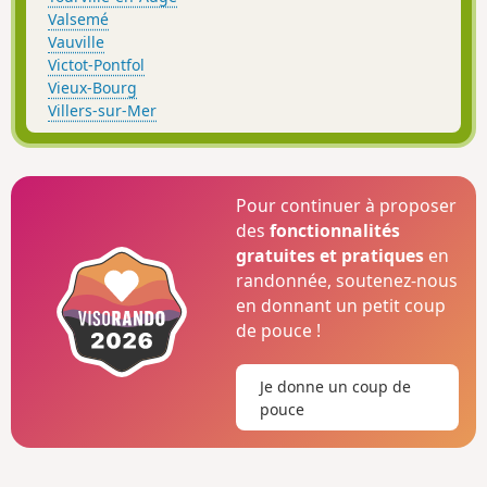
Valsemé
Vauville
Victot-Pontfol
Vieux-Bourg
Villers-sur-Mer
Pour continuer à proposer
des
fonctionnalités
gratuites et pratiques
en
randonnée, soutenez-nous
en donnant un petit coup
de pouce !
Je donne un coup de
pouce