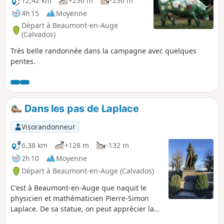
12,42 km
+236 m
-236 m
4h 15
Moyenne
Départ à Beaumont-en-Auge
(Calvados)
Très belle randonnée dans la campagne avec quelques
pentes.
Dans les pas de Laplace
Visorandonneur
6,38 km
+128 m
-132 m
2h 10
Moyenne
Départ à Beaumont-en-Auge (Calvados)
C'est à Beaumont-en-Auge que naquit le
physicien et mathématicien Pierre-Simon
Laplace. De sa statue, on peut apprécier la
vue sur la vallée de la Touques.