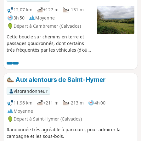
12,07 km
+127 m
-131 m
3h 50
Moyenne
Départ à Cambremer (Calvados)
Cette boucle sur chemins en terre et
passages goudronnés, dont certains
très fréquentés par les véhicules (d'où
les précautions à prendre), utilise des
parties de sentiers, chemins et routes
communes à d'autres randonnées mais
une grande partie du parcours est
Aux alentours de Saint-Hymer
inédit. Itinéraire en général très calme
avec beaucoup de vallons, monts,
Visorandonneur
manoir, haras, ainsi que le village de
Cambremer à visiter en fin de parcours
11,96 km
+211 m
-213 m
4h 00
pour ceux qui le souhaitent.
Moyenne
Départ à Saint-Hymer (Calvados)
Randonnée très agréable à parcourir, pour admirer la
campagne et les sous-bois.