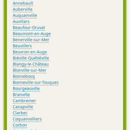
Annebault
Auberville
Auquainville
Auvillars
Beaufour-Druval
Beaumont-en-Auge
Benerville-sur-Mer
Beuvillers
Beuvron-en-Auge
Biéville-Quétiéville
Blangy-le-Château
Blonville-sur-Mer
Bonnebosq
Bonneville-sur-Touques
Bourgeauville
Branville
Cambremer
Canapville
Clarbec
Coquainvilliers
Corbon