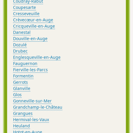
Coudray-Rabut
Coupesarte
Cresseveuille
Crèvecœur-en-Auge
Cricqueville-en-Auge
Danestal
Douville-en-Auge
Dozulé
Drubec
Englesqueville-en-Auge
Fauguernon
Fierville-les-Parcs
Formentin
Gerrots
Glanville
Glos
Gonneville-sur-Mer
Grandchamp-le-Château
Grangues
Hermival-les-Vaux
Heuland
Hotot-en-Auge