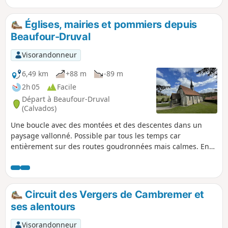
Églises, mairies et pommiers depuis
Beaufour-Druval
Visorandonneur
6,49 km
+88 m
-89 m
2h 05
Facile
Départ à Beaufour-Druval
(Calvados)
Une boucle avec des montées et des descentes dans un
paysage vallonné. Possible par tous les temps car
entièrement sur des routes goudronnées mais calmes. En
chemin, vous verrez de jolies mairies de la fin du XIXe siècle
et trois églises, avec une mention spéciale pour celle de
Druval !
Circuit des Vergers de Cambremer et
ses alentours
Visorandonneur