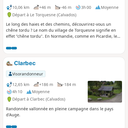
10,06 km
+46 m
-46 m
3h 00
Moyenne
Départ à Le Torquesne (Calvados)
Le long des haies et des chemins, découvrirez-vous un
chêne tordu ? Le nom du village de Torquesne signifie en
effet "chêne tordu". En Normandie, comme en Picardie, le
son "che" se prononçait "ke", "chêne" se disait donc "kene",
d'où "Torquesne". En route ! A la recherche du chêne....
Clarbec
Visorandonneur
12,65 km
+186 m
-184 m
4h 10
Moyenne
Départ à Clarbec (Calvados)
Randonnée vallonnée en pleine campagne dans le pays
d'Auge.