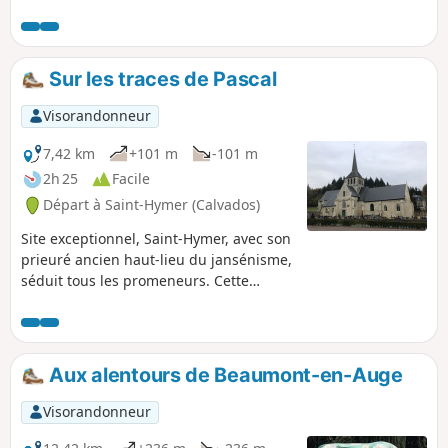
Sur les traces de Pascal
Visorandonneur
7,42 km
+101 m
-101 m
2h 25
Facile
Départ à Saint-Hymer (Calvados)
Site exceptionnel, Saint-Hymer, avec son
prieuré ancien haut-lieu du jansénisme,
séduit tous les promeneurs. Cette
boucle, dans un environnement
verdoyant et boisé, se termine sur la
place où se tiennent l'église, le
cimetière, dans lequel repose la mère
Aux alentours de Beaumont-en-Auge
Denis, l'auberge et le lavoir.
Visorandonneur