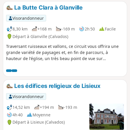
La Butte Clara à Glanville
Visorandonneur
8,30 km
+168 m
-169 m
2h 50
Facile
Départ à Glanville (Calvados)
Traversant ruisseaux et vallons, ce circuit vous offrira une
grande variété de paysages et, en fin de parcours, à
hauteur de l'église, un très beau point de vue sur
Beaumont-en-Auge et les collines environnantes.
Les édifices religieux de Lisieux
Visorandonneur
14,52 km
+194 m
-193 m
4h 40
Moyenne
Départ à Lisieux (Calvados)