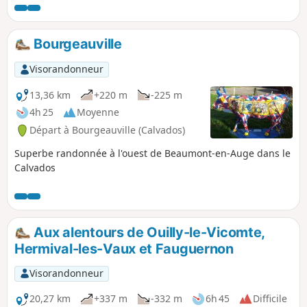
Bourgeauville
Visorandonneur
13,36 km
+220 m
-225 m
4h 25
Moyenne
Départ à Bourgeauville (Calvados)
Superbe randonnée à l'ouest de Beaumont-en-Auge dans le
Calvados
Aux alentours de Ouilly-le-Vicomte,
Hermival-les-Vaux et Fauguernon
Visorandonneur
20,27 km
+337 m
-332 m
6h 45
Difficile