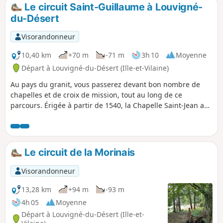
Le circuit Saint-Guillaume à Louvigné-
du-Désert
Visorandonneur
10,40 km
+70 m
-71 m
3h 10
Moyenne
Départ à Louvigné-du-Désert (Ille-et-Vilaine)
Au pays du granit, vous passerez devant bon nombre de
chapelles et de croix de mission, tout au long de ce
parcours. Érigée à partir de 1540, la Chapelle Saint-Jean a
servi de grange, puis de prison pendant la Révolution. Le
point haut de la promenade, le rocher de Saint-Guillaume
est blotti dans un sous-bois. La légende affirme que Saint-
Guillaume a vécu en ce lieu pendant sept ans et que l’on
Le circuit de la Morinais
retrouve sculptés dans la roche, le lavoir, l’écuelle, la
fontaine et le lit de l’ermite.
Visorandonneur
13,28 km
+94 m
-93 m
4h 05
Moyenne
Départ à Louvigné-du-Désert (Ille-et-