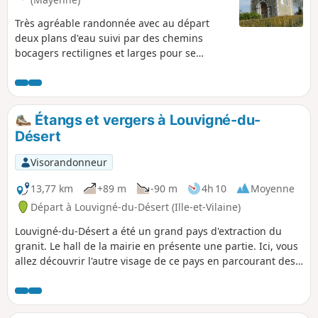
Très agréable randonnée avec au départ
deux plans d'eau suivi par des chemins
bocagers rectilignes et larges pour se
poursuivre dans la boucle de l'Ouest par
une marche à vue le long d'un petit cours
d'eau. Au cours du périple, de très belles
demeures et deux petites chapelles.
Étangs et vergers à Louvigné-du-
Désert
Visorandonneur
13,77 km
+89 m
-90 m
4h 10
Moyenne
Départ à Louvigné-du-Désert (Ille-et-Vilaine)
Louvigné-du-Désert a été un grand pays d'extraction du
granit. Le hall de la mairie en présente une partie. Ici, vous
allez découvrir l'autre visage de ce pays en parcourant des
chemins qui traversent des vergers ou qui rappellent le
travail du textile. Haut lieu, aussi d'histoire, la chouannerie
n'est pas loin.