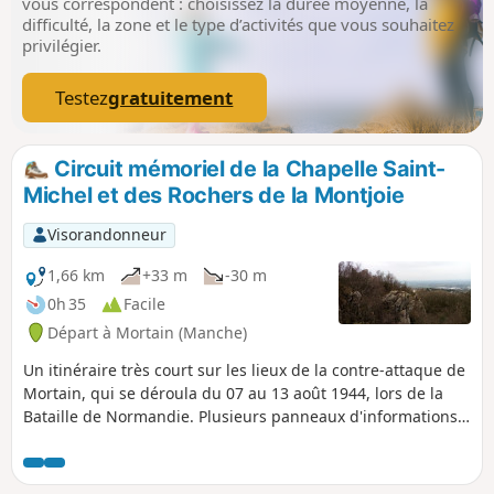
vous correspondent : choisissez la durée moyenne, la
difficulté, la zone et le type d’activités que vous souhaitez
privilégier.
Testez
gratuitement
Circuit mémoriel de la Chapelle Saint-
Michel et des Rochers de la Montjoie
Visorandonneur
1,66 km
+33 m
-30 m
0h 35
Facile
Départ à Mortain (Manche)
Un itinéraire très court sur les lieux de la contre-attaque de
Mortain, qui se déroula du 07 au 13 août 1944, lors de la
Bataille de Normandie. Plusieurs panneaux d'informations
jalonnent le parcours. De beaux points de vue étendus sont
au rendez-vous.