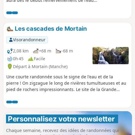
aura dès le début l'émerveillement de l'eau
jaillissant au travers des rochers dans de
magnifiques cascades. Le circuit continue
par de larges chemins très souvent baignés
par l'eau de ruissellement des différents
Les cascades de Mortain
bras de la Cance pour finir en apothéose
avec le panorama qu'il s'offre à lui à la côte
Visorandonneur
314 célèbre d'une part par sa petite chapelle
mais aussi par les combats qui s'y sont
2,08 km
+68 m
-68 m
déroulés en août 1944.
0h 45
Facile
Départ à Mortain (Manche)
Une courte randonnée sous le signe de l'eau et de la
pierre ! On zigzague le long de rivières tumultueuses et au
pied de rochers impressionnants. Le site de la Grande
Cascade est spectaculaire, celui de la Petite Cascade est
franchement dépaysant.
Personnalisez votre newsletter 
Chaque semaine, recevez des idées de randonnées qui