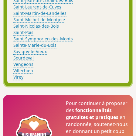
Saint-Jean-du-Corail-des-Bois
Saint-Laurent-de-Cuves
Saint-Martin-de-Landelles
Saint-Michel-de-Montjoie
Saint-Nicolas-des-Bois
Saint-Pois
Saint-Symphorien-des-Monts
Sainte-Marie-du-Bois
Savigny-le-Vieux
Sourdeval
Vengeons
Villechien
Virey
Pour continuer à proposer
des
fonctionnalités
gratuites et pratiques
en
randonnée, soutenez-nous
en donnant un petit coup