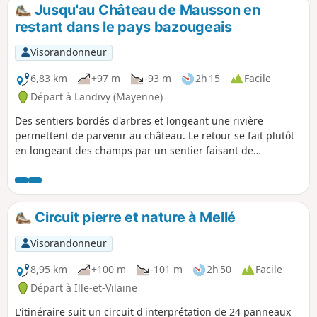
QRCodes.
Jusqu'au Château de Mausson en
restant dans le pays bazougeais
Visorandonneur
6,83 km
+97 m
-93 m
2h 15
Facile
Départ à Landivy (Mayenne)
Des sentiers bordés d'arbres et longeant une rivière
permettent de parvenir au château. Le retour se fait plutôt
en longeant des champs par un sentier faisant de
nombreux coudes.
Circuit pierre et nature à Mellé
Visorandonneur
8,95 km
+100 m
-101 m
2h 50
Facile
Départ à Ille-et-Vilaine
L'itinéraire suit un circuit d'interprétation de 24 panneaux