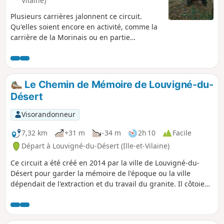
Vilaine)
Plusieurs carrières jalonnent ce circuit.
Qu'elles soient encore en activité, comme la
carrière de la Morinais ou en partie
colonisées par la végétation, toutes
semblent encore résonner des coups
martelés pendant des décennies. Le granit
extrait a servi à la voirie, aux entreprises
Le Chemin de Mémoire de Louvigné-du-
funéraires mais aussi à l'architecture locale.
Désert
La beauté mystérieuse du manoir de la
Morinaye ou les maisons rurales typiques
Visorandonneur
des villages que vous traverserez en
témoignent.
7,32 km
+31 m
-34 m
2h 10
Facile
Départ à Louvigné-du-Désert (Ille-et-Vilaine)
Ce circuit a été créé en 2014 par la ville de Louvigné-du-
Désert pour garder la mémoire de l'époque ou la ville
dépendait de l'extraction et du travail du granite. Il côtoie
certains lieux riches en souvenir qui risquent d'être oubliés
et de disparaître avec l'usure du temps. Dans un futur
proche, ces lieux d'histoire pourront être découvert par des