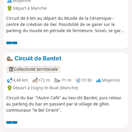
Moyenne
Départ à Manche
Circuit de 6 km au départ du Musée de la Céramique -
centre de création de Ger. Possibilité de se garer sur le
parking du musée en période de fermeture. Sinon, se garer
dans le champ en face pour laisser le parking aux visiteurs
du musée (autocars). Bocage, chemins creux, anciens
hameaux potiers.
Circuit de Bardet
Collectivité territoriale
4,48 km
+72 m
-71 m
1h 30
Moyenne
Départ à Isigny-le-Buat (Manche)
Circuit du bar "l'Autre Café" au lieu-dit Bardet, puis retour
au parking du bar en passant par le village de gîtes
communaux "le Bel Orient".