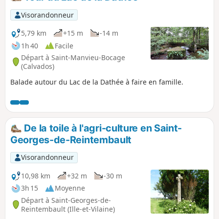
Visorandonneur
5,79 km
+15 m
-14 m
1h 40
Facile
Départ à Saint-Manvieu-Bocage
(Calvados)
Balade autour du Lac de la Dathée à faire en famille.
De la toile à l'agri-culture en Saint-
Georges-de-Reintembault
Visorandonneur
10,98 km
+32 m
-30 m
3h 15
Moyenne
Départ à Saint-Georges-de-
Reintembault (Ille-et-Vilaine)