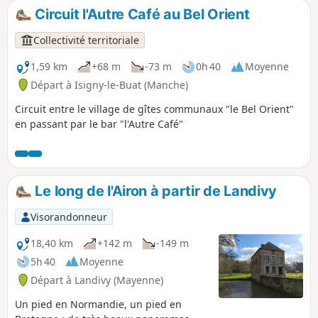
Circuit l'Autre Café au Bel Orient
Collectivité territoriale
1,59 km
+68 m
-73 m
0h 40
Moyenne
Départ à Isigny-le-Buat (Manche)
Circuit entre le village de gîtes communaux "le Bel Orient"
en passant par le bar "l'Autre Café"
Le long de l'Airon à partir de Landivy
Visorandonneur
18,40 km
+142 m
-149 m
5h 40
Moyenne
Départ à Landivy (Mayenne)
Un pied en Normandie, un pied en