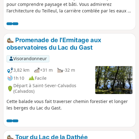
pour comprendre paysage et bâti. Vous admirerez
l'architecture du Teilleul, la carrière comblée par les eaux à
la Beurrière et les hameaux anciens de la Hérissais et de la
Vairie. Vous longerez également le petit Ruisseau du Boulay
plein de charme avant de grimper sur le Haut du Rocher.
Promenade de l’Ermitage aux
observatoires du Lac du Gast
Visorandonneur
3,82 km
+31 m
-32 m
1h 10
Facile
Départ à Saint-Sever-Calvados
(Calvados)
Cette balade vous fait traverser chemin forestier et longer
les berges du Lac du Gast.
Tour du Lac de la Dathée