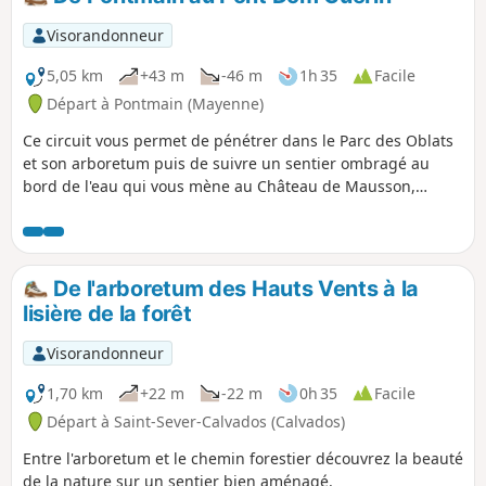
accepter de faire des distances sur
route goudronnée.
Visorandonneur
5,05 km
+43 m
-46 m
1h 35
Facile
Départ à Pontmain (Mayenne)
Ce circuit vous permet de pénétrer dans le Parc des Oblats
et son arboretum puis de suivre un sentier ombragé au
bord de l'eau qui vous mène au Château de Mausson,
propriété privée mais qui s'admire bien de l'extérieur.
Pontmain est un lieu important de pèlerinage à Notre-Dame
de Pontmain qui est apparue à plusieurs enfants le 17
janvier 1871.
De l'arboretum des Hauts Vents à la
lisière de la forêt
Visorandonneur
1,70 km
+22 m
-22 m
0h 35
Facile
Départ à Saint-Sever-Calvados (Calvados)
Entre l'arboretum et le chemin forestier découvrez la beauté
de la nature sur un sentier bien aménagé.