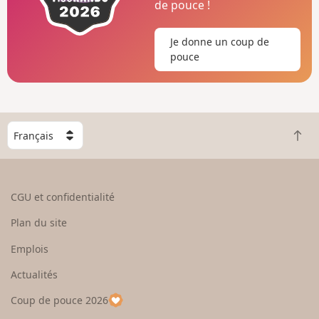
de pouce !
Je donne un coup de
pouce
C
R
h
e
o
t
i
o
s
CGU et confidentialité
u
i
r
s
Plan du site
e
s
n
e
Emplois
h
z
Actualités
a
u
u
n
Coup de pouce 2026
t
p