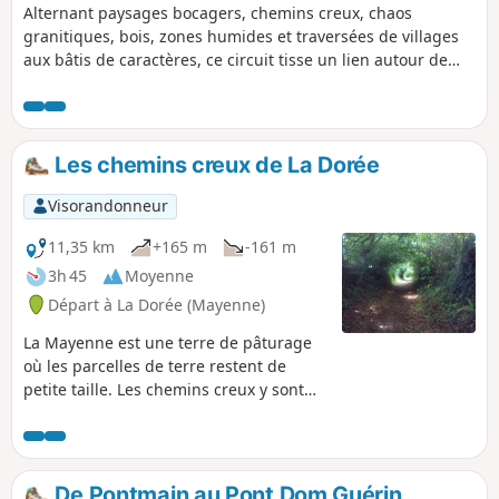
Alternant paysages bocagers, chemins creux, chaos
granitiques, bois, zones humides et traversées de villages
aux bâtis de caractères, ce circuit tisse un lien autour de
l'histoire du lin et du chanvre autrefois cultivés sur ces
terres et l'exploitation agricole d'aujourd'hui. Des panneaux
d'interprétations jalonnent ce circuit.
Les chemins creux de La Dorée
Visorandonneur
11,35 km
+165 m
-161 m
3h 45
Moyenne
Départ à La Dorée (Mayenne)
La Mayenne est une terre de pâturage
où les parcelles de terre restent de
petite taille. Les chemins creux y sont
nombreux et vous êtes, ici, invités à en
découvrir plusieurs. Petit inconvénient :
de par leur typologie, il n'y a pas de
continuité. Le promeneur devra donc
De Pontmain au Pont Dom Guérin