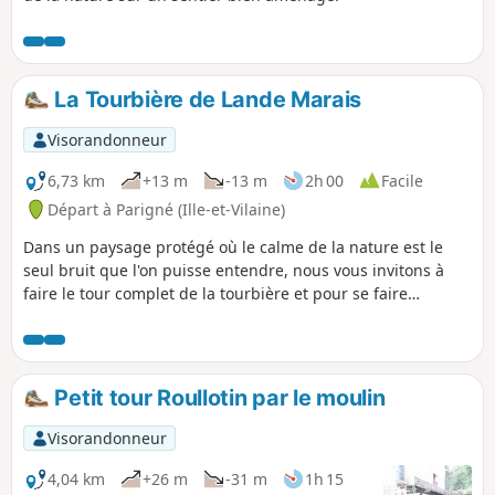
La Tourbière de Lande Marais
Visorandonneur
6,73 km
+13 m
-13 m
2h 00
Facile
Départ à Parigné (Ille-et-Vilaine)
Dans un paysage protégé où le calme de la nature est le
seul bruit que l'on puisse entendre, nous vous invitons à
faire le tour complet de la tourbière et pour se faire
cheminer à deux reprises sur la passerelle longue de 570 m
qui la traverse. Attention aux enfants car la passerelle n'a
pas de garde-corps et la tourbe est réputée comme étant
très acide; la baignade est donc fortement déconseillée
Petit tour Roullotin par le moulin
pour ne pas dire interdite.
Visorandonneur
4,04 km
+26 m
-31 m
1h 15