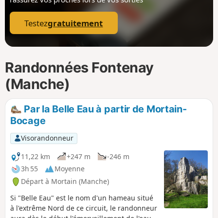
p
Testez
gratuitement
Randonnées Fontenay
(Manche)
Par la Belle Eau à partir de Mortain-
Bocage
Visorandonneur
11,22 km
+247 m
-246 m
3h 55
Moyenne
Départ à Mortain (Manche)
Si "Belle Eau" est le nom d'un hameau situé
à l'extrême Nord de ce circuit, le randonneur