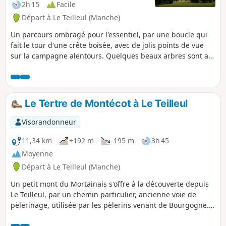
2h 15
Facile
Départ à Le Teilleul (Manche)
Un parcours ombragé pour l'essentiel, par une boucle qui
fait le tour d'une crête boisée, avec de jolis points de vue
sur la campagne alentours. Quelques beaux arbres sont au
rendez-vous ainsi que, en saison, quelques troupeaux.
Le Tertre de Montécot à Le Teilleul
Visorandonneur
11,34 km
+192 m
-195 m
3h 45
Moyenne
Départ à Le Teilleul (Manche)
Un petit mont du Mortainais s'offre à la découverte depuis
Le Teilleul, par un chemin particulier, ancienne voie de
pèlerinage, utilisée par les pèlerins venant de Bourgogne.
Du haut de ce tertre, le regard porte vers Domfront et