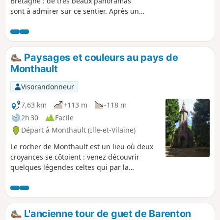
Bretagne : de très beaux panoramas
sont à admirer sur ce sentier. Après une
découverte panoramique, vous vous
enfoncez dans les méandres des
chemins ombragés le long de la vallée
de la Futaie.
Paysages et couleurs au pays de
Monthault
Visorandonneur
7,63 km
+113 m
-118 m
2h 30
Facile
Départ à Monthault (Ille-et-Vilaine)
Le rocher de Monthault est un lieu où deux
croyances se côtoient : venez découvrir
quelques légendes celtes qui par la
présence de rochers particuliers les font
traverser les siècles avec comme voisine la
Chapelle Notre-Dame ultime étape d'un
chemin de croix à travers bois.
L'ancienne tour de guet de Barenton