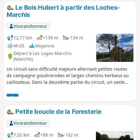
Le Bois Hubert à partir des Loches-
Marchis
Visorandonneur
12,77 km
+139 m
-134 m
4h 05
Moyenne
Départ à Les Loges-Marchis
(Manche)
Un circuit sans difficulté majeure alternant petites routes
de campagne goudronnées et larges chemins herbeux ou
caillouteux. Dans la deuxième partie du circuit, un vaste
panorama s'ouvre aux yeux du randonneur avec entre autre
Saint-Hilaire-du-Harcouët dont l'église avec ses deux
clochers est très reconnaissable et aussi sur tout le Sud-
Manche.
Petite boucle de la Foresterie
Visorandonneur
7,02 km
+98 m
-102 m