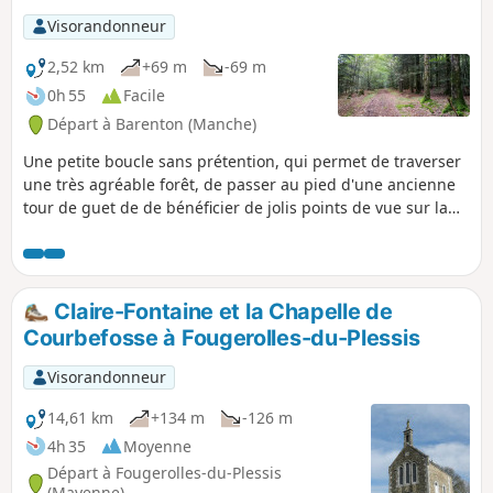
Visorandonneur
2,52 km
+69 m
-69 m
0h 55
Facile
Départ à Barenton (Manche)
Une petite boucle sans prétention, qui permet de traverser
une très agréable forêt, de passer au pied d'une ancienne
tour de guet de de bénéficier de jolis points de vue sur la
campagne.
Claire-Fontaine et la Chapelle de
Courbefosse à Fougerolles-du-Plessis
Visorandonneur
14,61 km
+134 m
-126 m
4h 35
Moyenne
Départ à Fougerolles-du-Plessis
(Mayenne)