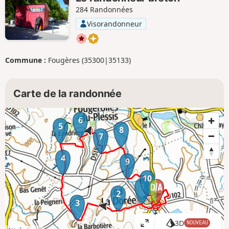
284 Randonnées
Visorandonneur
Commune :
Fougères (35300|35133)
Carte de la randonnée
6
5
8
7
4
9
10
1
2
3
3D
NOUVEAU
A