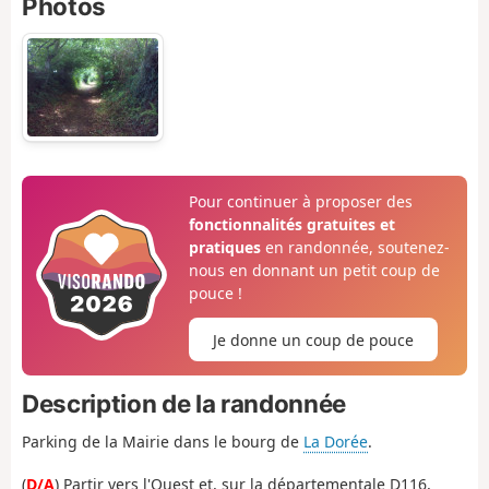
Photos
Pour continuer à proposer des
fonctionnalités gratuites et
pratiques
en randonnée, soutenez-
nous en donnant un petit coup de
pouce !
Je donne un coup de pouce
Description de la randonnée
Parking de la Mairie dans le bourg de
La Dorée
.
(
D/A
) Partir vers l'Ouest et, sur la départementale D116,