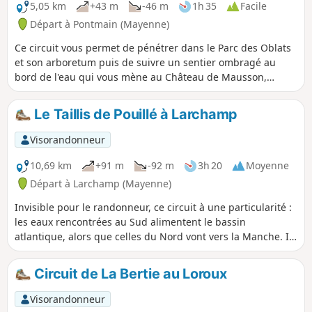
5,05 km
+43 m
-46 m
1h 35
Facile
Départ à Pontmain (Mayenne)
Ce circuit vous permet de pénétrer dans le Parc des Oblats
et son arboretum puis de suivre un sentier ombragé au
bord de l'eau qui vous mène au Château de Mausson,
propriété privée mais qui s'admire bien de l'extérieur.
Pontmain est un lieu important de pèlerinage à Notre-Dame
Le Taillis de Pouillé à Larchamp
de Pontmain qui est apparue à plusieurs enfants le 17
janvier 1871.
Visorandonneur
10,69 km
+91 m
-92 m
3h 20
Moyenne
Départ à Larchamp (Mayenne)
Invisible pour le randonneur, ce circuit à une particularité :
les eaux rencontrées au Sud alimentent le bassin
atlantique, alors que celles du Nord vont vers la Manche. Il
permet, par contre, de découvrir un site où le travail du
bois a été, pendant plusieurs siècles, l’industrie première.
Circuit de La Bertie au Loroux
Visorandonneur