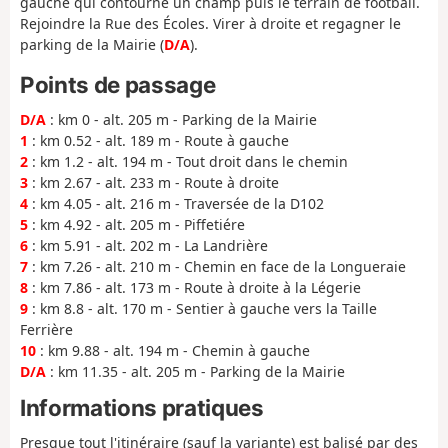
gauche qui contourne un champ puis le terrain de football.
Rejoindre la Rue des Écoles. Virer à droite et regagner le
parking de la Mairie (
D/A
).
Points de passage
D/A
: km 0 - alt. 205 m - Parking de la Mairie
1
: km 0.52 - alt. 189 m - Route à gauche
2
: km 1.2 - alt. 194 m - Tout droit dans le chemin
3
: km 2.67 - alt. 233 m - Route à droite
4
: km 4.05 - alt. 216 m - Traversée de la D102
5
: km 4.92 - alt. 205 m - Piffetiére
6
: km 5.91 - alt. 202 m - La Landrière
7
: km 7.26 - alt. 210 m - Chemin en face de la Longueraie
8
: km 7.86 - alt. 173 m - Route à droite à la Légerie
9
: km 8.8 - alt. 170 m - Sentier à gauche vers la Taille
Ferrière
10
: km 9.88 - alt. 194 m - Chemin à gauche
D/A
: km 11.35 - alt. 205 m - Parking de la Mairie
Informations pratiques
Presque tout l'itinéraire (sauf la variante) est balisé par des