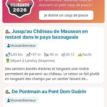
donnant un petit coup de pouce !
Je donne un coup de pouce
Jusqu'au Château de Mausson en
restant dans le pays bazougeais
Visorandonneur
6,83 km
+97 m
-93 m
2h 15
Facile
Départ à Landivy (Mayenne)
Des sentiers bordés d'arbres et longeant une rivière
permettent de parvenir au château. Le retour se fait plutôt
en longeant des champs par un sentier faisant de
nombreux coudes.
De Pontmain au Pont Dom Guérin
Visorandonneur