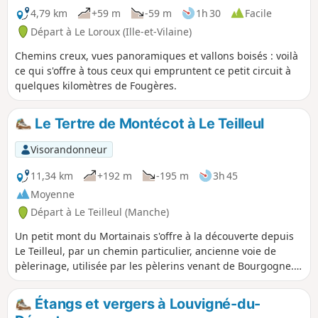
4,79 km
+59 m
-59 m
1h 30
Facile
Départ à Le Loroux (Ille-et-Vilaine)
Chemins creux, vues panoramiques et vallons boisés : voilà
ce qui s'offre à tous ceux qui empruntent ce petit circuit à
quelques kilomètres de Fougères.
Le Tertre de Montécot à Le Teilleul
Visorandonneur
11,34 km
+192 m
-195 m
3h 45
Moyenne
Départ à Le Teilleul (Manche)
Un petit mont du Mortainais s'offre à la découverte depuis
Le Teilleul, par un chemin particulier, ancienne voie de
pèlerinage, utilisée par les pèlerins venant de Bourgogne.
Du haut de ce tertre, le regard porte vers Domfront et
Mortain.
Étangs et vergers à Louvigné-du-