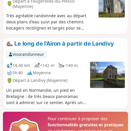
Départ à Fougerolles-du-Plessis
(Mayenne)
Très agréable randonnée avec au départ
deux plans d'eau suivi par des chemins
bocagers rectilignes et larges pour se
poursuivre dans la boucle de l'Ouest par
une marche à vue le long d'un petit cours
Le long de l'Airon à partir de Landivy
d'eau. Au cours du périple, de très belles
demeures et deux petites chapelles.
Visorandonneur
18,40 km
+142 m
-149 m
5h 40
Moyenne
Départ à Landivy (Mayenne)
Un pied en Normandie, un pied en
Bretagne : de très beaux panoramas
sont à admirer sur ce sentier. Après une
découverte panoramique, vous vous
enfoncez dans les méandres des
Pour continuer à proposer des
chemins ombragés le long de la vallée
fonctionnalités gratuites et pratiques
de la Futaie.
en randonnée, soutenez-nous en