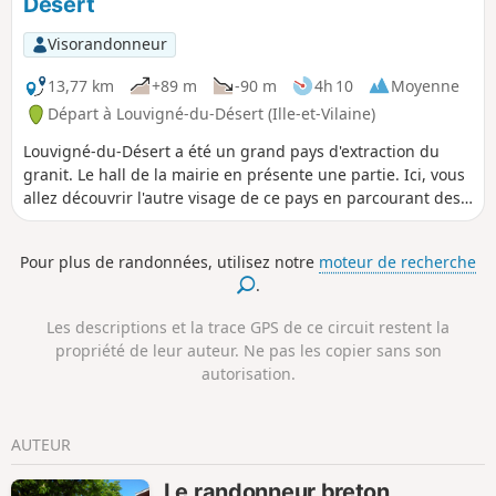
Désert
Visorandonneur
13,77 km
+89 m
-90 m
4h 10
Moyenne
Départ à Louvigné-du-Désert (Ille-et-Vilaine)
Louvigné-du-Désert a été un grand pays d'extraction du
granit. Le hall de la mairie en présente une partie. Ici, vous
allez découvrir l'autre visage de ce pays en parcourant des
chemins qui traversent des vergers ou qui rappellent le
travail du textile. Haut lieu, aussi d'histoire, la chouannerie
Pour plus de randonnées, utilisez notre
moteur de recherche
n'est pas loin.
.
Les descriptions et la trace GPS de ce circuit restent la
propriété de leur auteur. Ne pas les copier sans son
autorisation.
AUTEUR
Le randonneur breton