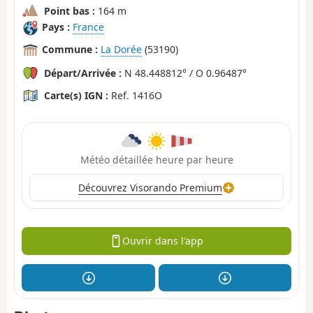
Point bas :
164 m
Pays :
France
Commune :
La Dorée
(53190)
Départ/Arrivée :
N 48.448812° / O 0.96487°
Carte(s) IGN :
Ref. 1416O
Météo détaillée heure par heure
Découvrez Visorando Premium
Ouvrir dans l'app