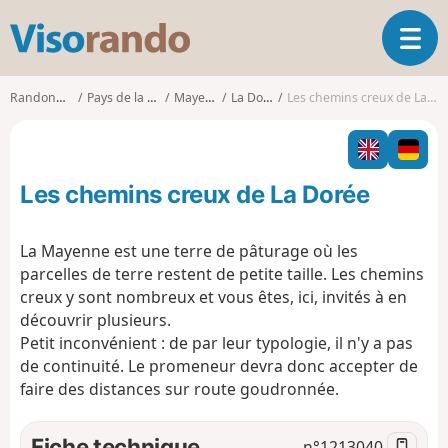
V
O
i
u
s
v
o
Randonnées
Pays de la Loire
Mayenne
La Dorée
Les chemins creux de La Dorée
r
r
i
a
r
n
l
d
Les chemins creux de La Dorée
a
o
n
a
La Mayenne est une terre de pâturage où les
v
parcelles de terre restent de petite taille. Les chemins
i
creux y sont nombreux et vous êtes, ici, invités à en
g
découvrir plusieurs.
a
t
Petit inconvénient : de par leur typologie, il n'y a pas
i
de continuité. Le promeneur devra donc accepter de
o
faire des distances sur route goudronnée.
n
Fiche technique
n°
1213040