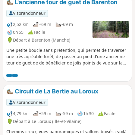
L'ancienne tour de guet de Barenton
Visorandonneur
2,52 km
+69 m
-69 m
0h 55
Facile
Départ à Barenton (Manche)
Une petite boucle sans prétention, qui permet de traverser
une très agréable forêt, de passer au pied d'une ancienne
tour de guet de de bénéficier de jolis points de vue sur la
campagne.
Circuit de La Bertie au Loroux
Visorandonneur
4,79 km
+59 m
-59 m
1h 30
Facile
Départ à Le Loroux (Ille-et-Vilaine)
Chemins creux, vues panoramiques et vallons boisés : voilà