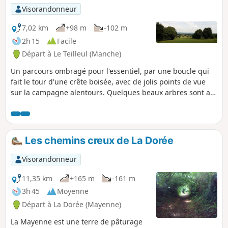
Visorandonneur
7,02 km
+98 m
-102 m
2h 15
Facile
Départ à Le Teilleul (Manche)
Un parcours ombragé pour l'essentiel, par une boucle qui
fait le tour d'une crête boisée, avec de jolis points de vue
sur la campagne alentours. Quelques beaux arbres sont au
rendez-vous ainsi que, en saison, quelques troupeaux.
Les chemins creux de La Dorée
Visorandonneur
11,35 km
+165 m
-161 m
3h 45
Moyenne
Départ à La Dorée (Mayenne)
La Mayenne est une terre de pâturage