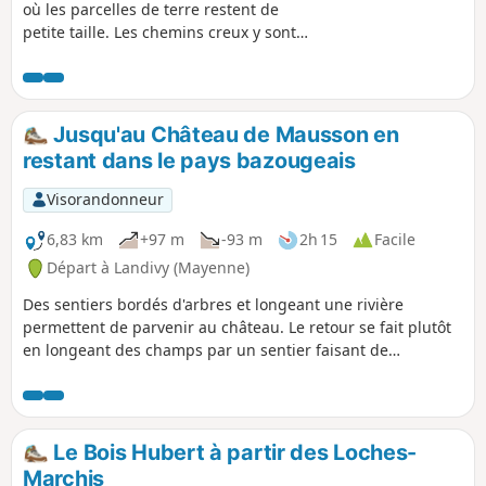
où les parcelles de terre restent de
petite taille. Les chemins creux y sont
nombreux et vous êtes, ici, invités à en
découvrir plusieurs. Petit inconvénient :
de par leur typologie, il n'y a pas de
continuité. Le promeneur devra donc
Jusqu'au Château de Mausson en
accepter de faire des distances sur
restant dans le pays bazougeais
route goudronnée.
Visorandonneur
6,83 km
+97 m
-93 m
2h 15
Facile
Départ à Landivy (Mayenne)
Des sentiers bordés d'arbres et longeant une rivière
permettent de parvenir au château. Le retour se fait plutôt
en longeant des champs par un sentier faisant de
nombreux coudes.
Le Bois Hubert à partir des Loches-
Marchis