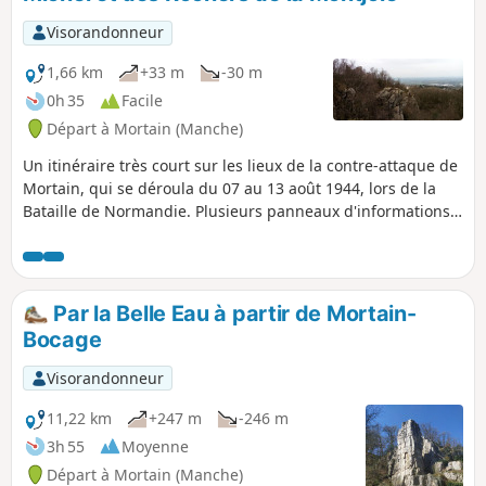
Visorandonneur
1,66 km
+33 m
-30 m
0h 35
Facile
Départ à Mortain (Manche)
Un itinéraire très court sur les lieux de la contre-attaque de
Mortain, qui se déroula du 07 au 13 août 1944, lors de la
Bataille de Normandie. Plusieurs panneaux d'informations
jalonnent le parcours. De beaux points de vue étendus sont
au rendez-vous.
Par la Belle Eau à partir de Mortain-
Bocage
Visorandonneur
11,22 km
+247 m
-246 m
3h 55
Moyenne
Départ à Mortain (Manche)