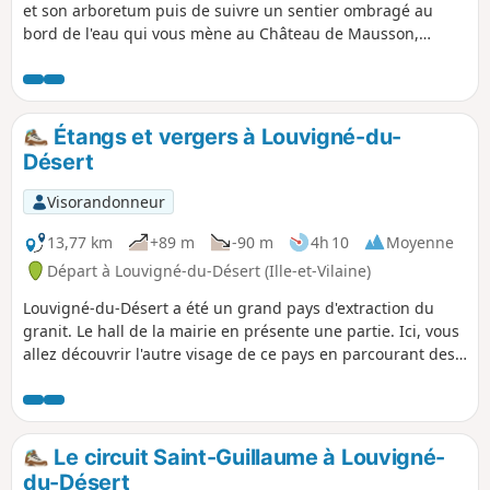
et son arboretum puis de suivre un sentier ombragé au
bord de l'eau qui vous mène au Château de Mausson,
propriété privée mais qui s'admire bien de l'extérieur.
Pontmain est un lieu important de pèlerinage à Notre-Dame
de Pontmain qui est apparue à plusieurs enfants le 17
janvier 1871.
Étangs et vergers à Louvigné-du-
Désert
Visorandonneur
13,77 km
+89 m
-90 m
4h 10
Moyenne
Départ à Louvigné-du-Désert (Ille-et-Vilaine)
Louvigné-du-Désert a été un grand pays d'extraction du
granit. Le hall de la mairie en présente une partie. Ici, vous
allez découvrir l'autre visage de ce pays en parcourant des
chemins qui traversent des vergers ou qui rappellent le
travail du textile. Haut lieu, aussi d'histoire, la chouannerie
n'est pas loin.
Le circuit Saint-Guillaume à Louvigné-
du-Désert