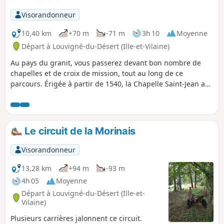
Visorandonneur
10,40 km
+70 m
-71 m
3h 10
Moyenne
Départ à Louvigné-du-Désert (Ille-et-Vilaine)
Au pays du granit, vous passerez devant bon nombre de
chapelles et de croix de mission, tout au long de ce
parcours. Érigée à partir de 1540, la Chapelle Saint-Jean a
servi de grange, puis de prison pendant la Révolution. Le
point haut de la promenade, le rocher de Saint-Guillaume
est blotti dans un sous-bois. La légende affirme que Saint-
Guillaume a vécu en ce lieu pendant sept ans et que l’on
Le circuit de la Morinais
retrouve sculptés dans la roche, le lavoir, l’écuelle, la
fontaine et le lit de l’ermite.
Visorandonneur
13,28 km
+94 m
-93 m
4h 05
Moyenne
Départ à Louvigné-du-Désert (Ille-et-
Vilaine)
Plusieurs carrières jalonnent ce circuit.