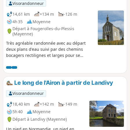
Visorandonneur
14,61 km
+134 m
-126 m
4h 35
Moyenne
Départ à Fougerolles-du-Plessis
(Mayenne)
Très agréable randonnée avec au départ
deux plans d'eau suivi par des chemins
bocagers rectilignes et larges pour se
poursuivre dans la boucle de l'Ouest par
une marche à vue le long d'un petit cours
d'eau. Au cours du périple, de très belles
demeures et deux petites chapelles.
Le long de l'Airon à partir de Landivy
Visorandonneur
18,40 km
+142 m
-149 m
5h 40
Moyenne
Départ à Landivy (Mayenne)
Un pied en Normandie, un pied en