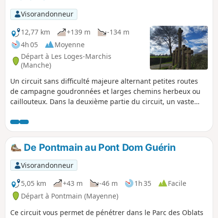
Visorandonneur
12,77 km
+139 m
-134 m
4h 05
Moyenne
Départ à Les Loges-Marchis
(Manche)
Un circuit sans difficulté majeure alternant petites routes
de campagne goudronnées et larges chemins herbeux ou
caillouteux. Dans la deuxième partie du circuit, un vaste
panorama s'ouvre aux yeux du randonneur avec entre autre
Saint-Hilaire-du-Harcouët dont l'église avec ses deux
clochers est très reconnaissable et aussi sur tout le Sud-
Manche.
De Pontmain au Pont Dom Guérin
Visorandonneur
5,05 km
+43 m
-46 m
1h 35
Facile
Départ à Pontmain (Mayenne)
Ce circuit vous permet de pénétrer dans le Parc des Oblats