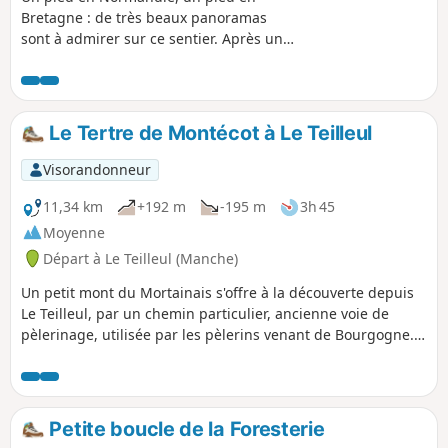
Bretagne : de très beaux panoramas
sont à admirer sur ce sentier. Après une
découverte panoramique, vous vous
enfoncez dans les méandres des
chemins ombragés le long de la vallée
de la Futaie.
Le Tertre de Montécot à Le Teilleul
Visorandonneur
11,34 km
+192 m
-195 m
3h 45
Moyenne
Départ à Le Teilleul (Manche)
Un petit mont du Mortainais s'offre à la découverte depuis
Le Teilleul, par un chemin particulier, ancienne voie de
pèlerinage, utilisée par les pèlerins venant de Bourgogne.
Du haut de ce tertre, le regard porte vers Domfront et
Mortain.
Petite boucle de la Foresterie