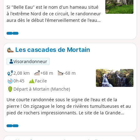
Si "Belle Eau" est le nom d'un hameau situé
à l'extrême Nord de ce circuit, le randonneur
aura dès le début l'émerveillement de l'eau
jaillissant au travers des rochers dans de
magnifiques cascades. Le circuit continue
par de larges chemins très souvent baignés
par l'eau de ruissellement des différents
Les cascades de Mortain
bras de la Cance pour finir en apothéose
avec le panorama qu'il s'offre à lui à la côte
Visorandonneur
314 célèbre d'une part par sa petite chapelle
mais aussi par les combats qui s'y sont
2,08 km
+68 m
-68 m
déroulés en août 1944.
0h 45
Facile
Départ à Mortain (Manche)
Une courte randonnée sous le signe de l'eau et de la
pierre ! On zigzague le long de rivières tumultueuses et au
pied de rochers impressionnants. Le site de la Grande
Cascade est spectaculaire, celui de la Petite Cascade est
franchement dépaysant.