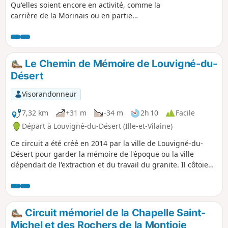
Qu'elles soient encore en activité, comme la
carrière de la Morinais ou en partie
colonisées par la végétation, toutes
semblent encore résonner des coups
martelés pendant des décennies. Le granit
extrait a servi à la voirie, aux entreprises
Le Chemin de Mémoire de Louvigné-du-
funéraires mais aussi à l'architecture locale.
Désert
La beauté mystérieuse du manoir de la
Morinaye ou les maisons rurales typiques
Visorandonneur
des villages que vous traverserez en
témoignent.
7,32 km
+31 m
-34 m
2h 10
Facile
Départ à Louvigné-du-Désert (Ille-et-Vilaine)
Ce circuit a été créé en 2014 par la ville de Louvigné-du-
Désert pour garder la mémoire de l'époque ou la ville
dépendait de l'extraction et du travail du granite. Il côtoie
certains lieux riches en souvenir qui risquent d'être oubliés
et de disparaître avec l'usure du temps. Dans un futur
proche, ces lieux d'histoire pourront être découvert par des
QRCodes.
Circuit mémoriel de la Chapelle Saint-
Michel et des Rochers de la Montjoie