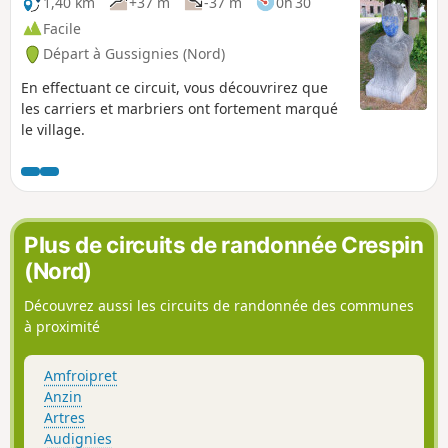
1,40 km
+37 m
-37 m
0h 30
Facile
Départ à Gussignies (Nord)
En effectuant ce circuit, vous découvrirez que
les carriers et marbriers ont fortement marqué
le village.
Plus de circuits de randonnée Crespin
(Nord)
Découvrez aussi les circuits de randonnée des communes
à proximité
Amfroipret
Anzin
Artres
Audignies