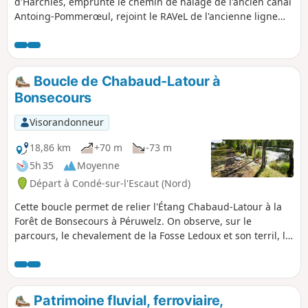
d'Harchies, emprunte le chemin de halage de l'ancien canal
Antoing-Pommerœul, rejoint le RAVeL de l'ancienne ligne
ferroviaire reliant Blaton à Bernissart, fait le tour du Lac de
Bernissart puis vous emmène enfin dans les campagnes sur
l'ancienne voie de chemin de fer (non aménagée) qui reliait
le charbonnage des Sartis à la gare de Bernissart.
Boucle de Chabaud-Latour à
Bonsecours
Visorandonneur
18,86 km
+70 m
-73 m
5h 35
Moyenne
Départ à Condé-sur-l'Escaut (Nord)
Cette boucle permet de relier l'Étang Chabaud-Latour à la
Forêt de Bonsecours à Péruwelz. On observe, sur le
parcours, le chevalement de la Fosse Ledoux et son terril, la
Machine à Feu de Bernissart et la Basilique Notre-Dame de
Bon-Secours de Péruwelz.
Patrimoine fluvial, ferroviaire,