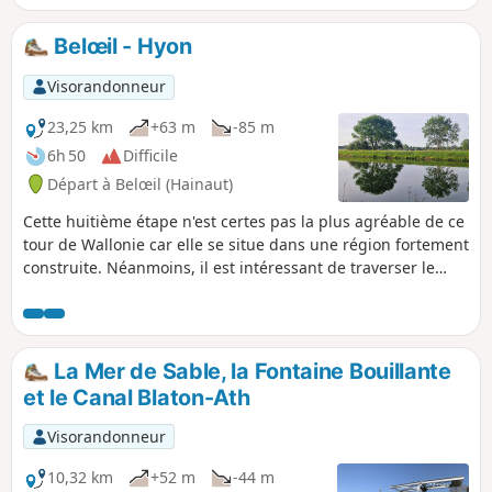
Honnelle, charmant ruisseau. Le
parcours passe aussi devant le célèbre
Belœil - Hyon
"Caillou qui Bique".
Visorandonneur
23,25 km
+63 m
-85 m
6h 50
Difficile
Départ à Belœil (Hainaut)
Cette huitième étape n'est certes pas la plus agréable de ce
tour de Wallonie car elle se situe dans une région fortement
construite. Néanmoins, il est intéressant de traverser le
Borinage non seulement dans sa campagne mais aussi
dans ses villes. Ces divers aspects se retrouvent ici.
Logement chez l'habitant.
La Mer de Sable, la Fontaine Bouillante
et le Canal Blaton-Ath
Visorandonneur
10,32 km
+52 m
-44 m