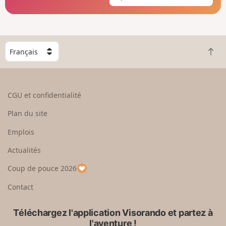
C
R
h
e
o
t
i
o
s
CGU et confidentialité
u
i
r
s
Plan du site
e
s
n
e
Emplois
h
z
Actualités
a
u
u
n
Coup de pouce 2026
t
p
a
Contact
y
s
Téléchargez l'application Visorando et partez à
l'aventure !