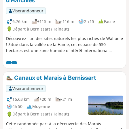
d'Harchies
p
Visorandonneur
6,76 km
+115 m
-116 m
2h 15
Facile
Départ à Bernissart (Hainaut)
Découvrez l'un des sites naturels les plus riches de Wallonie
! Situé dans la vallée de la Haine, cet espace de 550
hectares est une zone humide d'intérêt international
(Natura 2000). Ce parcours plat et accessible à tous
(poussettes admises) vous emmène à travers de vastes
roselières, des plans d'eau et des boisements, offrant de
nombreux observatoires pour admirer hérons, canards et,
Canaux et Marais à Bernissart
avec un peu de chance, le mystérieux Butor étoilé.
Visorandonneur
16,63 km
+20 m
-21 m
4h 50
Moyenne
Départ à Bernissart (Hainaut)
Cette randonnée part à la découverte des Marais