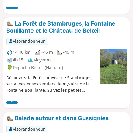
La Forêt de Stambruges, la Fontaine
Bouillante et le Château de Belœil
Visorandonneur
14,40 km
+46 m
-46 m
4h 15
Moyenne
Départ à Belœil (Hainaut)
Découvrez la Forêt indivise de Stambruges,
ses allées et ses sentiers, le mystère de la
Fontaine Bouillante. Suivez les petites
ruelles de Belœil et de Stambruges et
émerveillez-vous devant le Château du
Prince de Ligne, le "Versailles belge". Deux
autres randonnées existent : "Le Canal Ath-
Balade autour et dans Gussignies
Blaton entre Beloeil et Stambruges" et " La
Mer de Sable, la Fontaine Bouillante et le
Visorandonneur