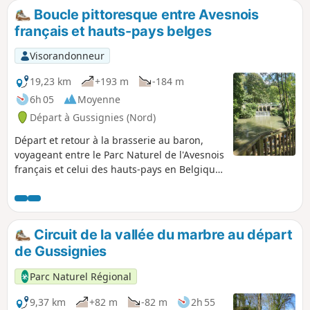
Boucle pittoresque entre Avesnois
français et hauts-pays belges
Visorandonneur
19,23 km
+193 m
-184 m
6h 05
Moyenne
Départ à Gussignies (Nord)
Départ et retour à la brasserie au baron,
voyageant entre le Parc Naturel de l'Avesnois
français et celui des hauts-pays en Belgique,
cette randonnée rassemble les segments les
plus pittoresques à travers ruelles dérobées,
sentiers tortueux, cœurs de villages
remarquables, chemins au milieu du bocage
Circuit de la vallée du marbre au départ
et anciennes lignes de chemin de fer.
de Gussignies
Parc Naturel Régional
9,37 km
+82 m
-82 m
2h 55