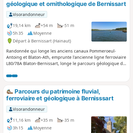
géologique et ornithologique de Bernissart
Visorandonneur
19,14 km
+54 m
-51 m
5h 35
Moyenne
Départ à Bernissart (Hainaut)
Randonnée qui longe les anciens canaux Pommeroeul-
Antoing et Blaton-Ath, emprunte l'ancienne ligne ferroviaire
L80/78A Blaton-Bernissart, longe le parcours géologique du
Musée de Bernissart pour terminer par des chemins
champêtres et le Marais d'Harchies À faire par temps sec !
Les tronçons des GR® 121 et 412 étant très boueux (quasi
impraticables) par temps pluvieux.
Parcours du patrimoine fluvial,
ferroviaire et géologique à Bernisssart
Visorandonneur
11,16 km
+35 m
-35 m
3h 15
Moyenne