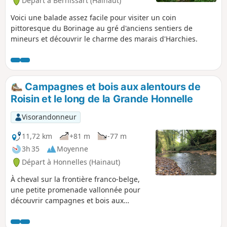
Départ à Bernissart (Hainaut)
Voici une balade assez facile pour visiter un coin
pittoresque du Borinage au gré d'anciens sentiers de
mineurs et découvrir le charme des marais d'Harchies.
Campagnes et bois aux alentours de
Roisin et le long de la Grande Honnelle
Visorandonneur
11,72 km
+81 m
-77 m
3h 35
Moyenne
Départ à Honnelles (Hainaut)
À cheval sur la frontière franco-belge,
une petite promenade vallonnée pour
découvrir campagnes et bois aux
alentours de Roisin. Une partie du
parcours suit le cours de la Grande