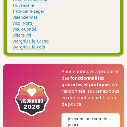
Thivencelle
Trith-Saint-Léger
Valenciennes
Vicq (Nord)
Vieux-Condé
Villers-Pol
Wargnies-le-Grand
Wargnies-le-Petit
Pour continuer à proposer
des
fonctionnalités
gratuites et pratiques
en
randonnée, soutenez-nous
en donnant un petit coup
de pouce !
Je donne un coup de
pouce