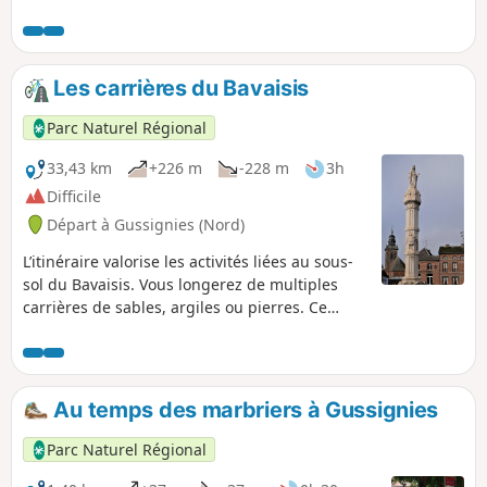
Les carrières du Bavaisis
Parc Naturel Régional
33,43 km
+226 m
-228 m
3h
Difficile
Départ à Gussignies (Nord)
L’itinéraire valorise les activités liées au sous-
sol du Bavaisis. Vous longerez de multiples
carrières de sables, argiles ou pierres. Ce
parcours vallonné est adapté à des
cyclotouristes avertis.
Au temps des marbriers à Gussignies
Parc Naturel Régional