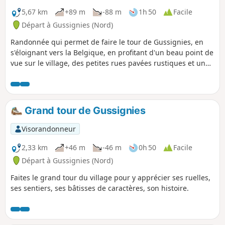
canal Blaton-Ath". Celle-ci se veut un résumé
des deux (hors la Mer de Mable) mais suit
5,67 km
+89 m
-88 m
1h 50
Facile
d'autres sentiers et ruelles.
Départ à Gussignies (Nord)
Randonnée qui permet de faire le tour de Gussignies, en
s'éloignant vers la Belgique, en profitant d'un beau point de
vue sur le village, des petites rues pavées rustiques et un
sentier au bord de l'eau.
Grand tour de Gussignies
Visorandonneur
2,33 km
+46 m
-46 m
0h 50
Facile
Départ à Gussignies (Nord)
Faites le grand tour du village pour y apprécier ses ruelles,
ses sentiers, ses bâtisses de caractères, son histoire.