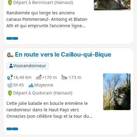
Départ à Bernissart (Hainaut)
Randonnée qui longe les anciens
canaux Pommeroeul- Antoing et Blaton-
Ath et qui emprunte l'ancienne ligne
ferroviaire L80/78A Blaton-Bernissart
pour terminer par des chemins
champêtres qui longent le parcours
géologique du musée de Bernissart.
En route vers le Caillou-qui-Bique
Visorandonneur
18,49 km
+170 m
-173 m
5h 45
Moyenne
Départ à Quiévrain (Hainaut)
Cette jolie balade en boucle emmène le
randonneur dans le Haut-Pays vers
Onnezies (son célèbre loup et la tour du
manoir), vers Gussignies (sa non moins
renommée Brasserie du Baron) et le Caillou
qui Bique au dessus de la Grande