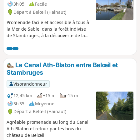
3h 05
Facile
Départ à Belœil (Hainaut)
Promenade facile et accessible à tous à
la Mer de Sable, dans la forêt indivise
de Stambruges, à la découverte de la
Fontaine Bouillante et retour le long du
canal Blaton-Ath sur chemin de halage.
Le Canal Ath-Blaton entre Belœil et
Stambruges
Visorandonneur
12,45 km
+15 m
-15 m
3h 35
Moyenne
Départ à Belœil (Hainaut)
Agréable promenade au long du Canal
Ath-Blaton et retour par les bois du
château de Belœil.