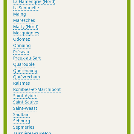
La Flamengrie (Nord)
La Sentinelle
Maing
Maresches
Marly (Nord)
Mecquignies
Odomez
Onnaing
Préseau
Preux-au-Sart
Quarouble
Quérénaing
Quiévrechain
Raismes
Rombies-et-Marchipont
Saint-Aybert
Saint-Saulve
Saint-Waast
Saultain
Sebourg
Sepmeries
Taisnières-sur-Hon