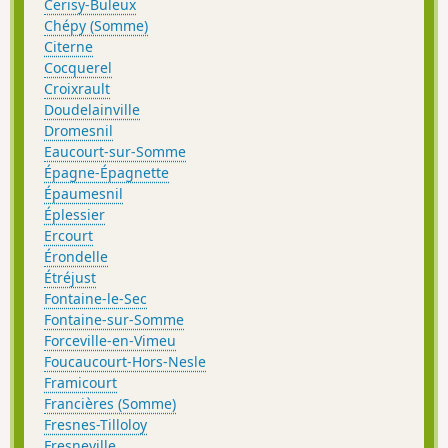
Cerisy-Buleux
Chépy (Somme)
Citerne
Cocquerel
Croixrault
Doudelainville
Dromesnil
Eaucourt-sur-Somme
Épagne-Épagnette
Épaumesnil
Éplessier
Ercourt
Érondelle
Étréjust
Fontaine-le-Sec
Fontaine-sur-Somme
Forceville-en-Vimeu
Foucaucourt-Hors-Nesle
Framicourt
Francières (Somme)
Fresnes-Tilloloy
Fresneville