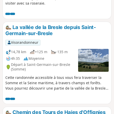
visiter avec sa roseraie.
La vallée de la Bresle depuis Saint-
Germain-sur-Bresle
Visorandonneur
14,78 km
+125 m
-135 m
4h 35
Moyenne
Départ à Saint-Germain-sur-Bresle
(Somme)
Cette randonnée accessible à tous vous fera traverser la
Somme et la Seine maritime, à travers champs et forêts.
Vous pourrez découvrir une partie de la vallée de la Bresle,
les étangs de Neuville-Coppegueule ainsi que ceux de Vieux
Rouen-sur-Bresle.
Chemin des Tours de Haies d'Offignies