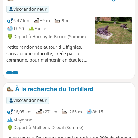
Visorandonneur
6,47 km
+9 m
-9 m
1h 50
Facile
Départ à Hornoy-le-Bourg (Somme)
Petite randonnée autour d'Offignies,
sans aucune difficulté, créée par la
commune, pour maintenir en état les
différents chemins ruraux de la
commune.
À la recherche du Tortillard
Visorandonneur
26,05 km
+271 m
-266 m
8h 15
Moyenne
Départ à Molliens-Dreuil (Somme)
Le parcours a l'avantage de contenir plus de 80% de chemin