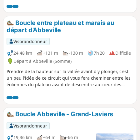
seulement de plusieurs châteaux et
monuments religieux, mais aussi celle
des villages traversés. Le vieux centre
Boucle entre plateau et marais au
d'Aumale, avec sa mairie et sa
départ d'Abbeville
majestueuse église, méritent aussi une
petite flânerie supplémentaire.
Visorandonneur
24,48 km
+131 m
-130 m
7h 20
Difficile
Départ à Abbeville (Somme)
Prendre de la hauteur sur la vallée avant d'y plonger, c'est
un peu l'idée de ce circuit qui vous fera cheminer entre les
éoliennes du plateau avant de descendre au cœur des
marais entre Eaucourt-sur-Somme et Mareuil-Caubert. Un
parcours qui monte et qui descend, 2 fois !
Boucle Abbeville - Grand-Laviers
Visorandonneur
19,36 km
+64 m
-66 m