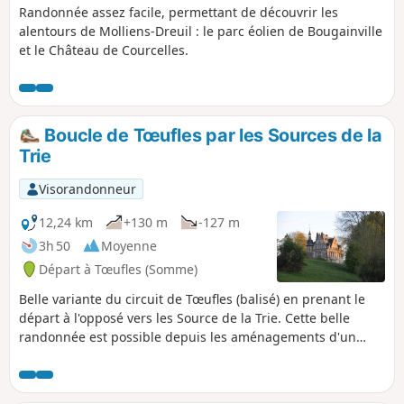
Randonnée assez facile, permettant de découvrir les
alentours de Molliens-Dreuil : le parc éolien de Bougainville
et le Château de Courcelles.
Boucle de Tœufles par les Sources de la
Trie
Visorandonneur
12,24 km
+130 m
-127 m
3h 50
Moyenne
Départ à Tœufles (Somme)
Belle variante du circuit de Tœufles (balisé) en prenant le
départ à l'opposé vers les Source de la Trie. Cette belle
randonnée est possible depuis les aménagements d'un
circuit nommée "La Trie enchantée" réalisé par la
Communauté de Communes du Vimeu.