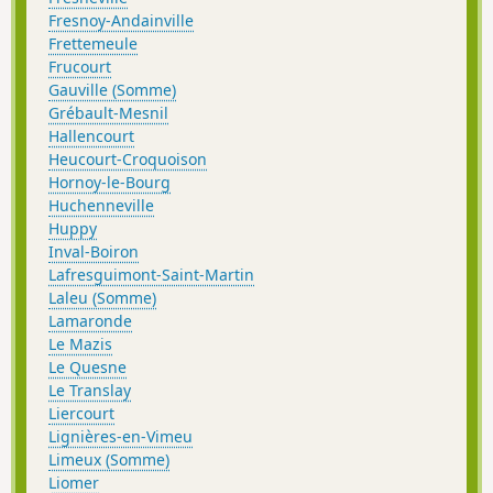
Fresnoy-Andainville
Frettemeule
Frucourt
Gauville (Somme)
Grébault-Mesnil
Hallencourt
Heucourt-Croquoison
Hornoy-le-Bourg
Huchenneville
Huppy
Inval-Boiron
Lafresguimont-Saint-Martin
Laleu (Somme)
Lamaronde
Le Mazis
Le Quesne
Le Translay
Liercourt
Lignières-en-Vimeu
Limeux (Somme)
Liomer