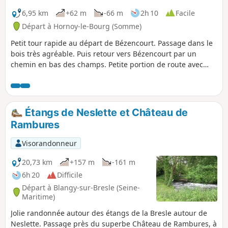
6,95 km
+62 m
-66 m
2h 10
Facile
Départ à Hornoy-le-Bourg (Somme)
Petit tour rapide au départ de Bézencourt. Passage dans le
bois très agréable. Puis retour vers Bézencourt par un
chemin en bas des champs. Petite portion de route avec
très peu de circulation.
Étangs de Neslette et Château de
Rambures
Visorandonneur
20,73 km
+157 m
-161 m
6h 20
Difficile
Départ à Blangy-sur-Bresle (Seine-
Maritime)
Jolie randonnée autour des étangs de la Bresle autour de
Neslette. Passage près du superbe Château de Rambures, à