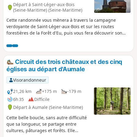
Départ à Saint-Léger-aux-Bois
(Seine-Maritime) (Seine-Maritime)
Cette randonnée vous mènera à travers la campagne
verdoyante de Saint-Léger-aux-Bois et sur les routes
forestières de la Forêt d'Eu, puis vous fera découvrir son
patrimoine bâti la Tour médiévale du Duc de Mailly et
l'église Saint-Léger d'Autun au clocher penché.
Circuit des trois châteaux et des cinq
églises au départ d'Aumale
Visorandonneur
21,26 km
+175 m
-179 m
6h 35
Difficile
Départ à Aumale (Seine-Maritime)
Cette belle boucle, sans autre difficulté
que sa longueur, se partage entre
cultures, pâturages et forêts. Elle
permet d'apprécier l'architecture non