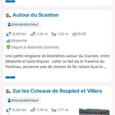
Autour du Scardon
Visorandonneur
19,69 km
+124 m
-126 m
6h 00
Moyenne
Départ à Abbeville (Somme)
Une petite vingtaine de kilomètres autour du Scardon, entre
Abbeville et Saint-Riquier. L'aller se fait via la Traverse du
Ponthieu, ancienne voie de chemin de fer reliant Auxi-le-
Château à Abbeville. Le retour se fait par l'autre versant de
la vallée.
Sur les Coteaux de Roupied et Villers
Visorandonneur
10,86 km
+179 m
-177 m