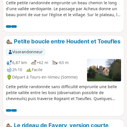
Cette petite randonnée emprunte un beau chemin le long
d'une vallée verdoyante. Le passage par Acheux donne un
beau point de vue sur l'église et le village. Sur le plateau, la
vue s'étend jusqu'à la vallée de la Somme.
Petite boucle entre Houdent et Toeufles
Visorandonneur
6,87 km
+62 m
-63 m
2h 10
Facile
Départ à Tours-en-Vimeu (Somme)
Cette petite randonnée sans difficulté emprunte une belle
petite vallée entre les bois (observation possible de
chevreuils) puis traverse Rogeant et Toeufles. Quelques
habitations picardes typiques ainsi que les châteaux de
Rogeant et de Toeufles sont à remarquer. La remontée sur
le plateau permet un beau point de vue sur la vallée de la
Trie, avant le retour vers Houdent.
Le rideau de Favery, version courte