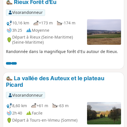
Rieux Forêt d'Eu
Visorandonneur
10,16 km
+173 m
-174 m
3h 25
Moyenne
Départ à Rieux (Seine-Maritime)
(Seine-Maritime)
Randonnée dans la magnifique forêt d'Eu autour de Rieux.
La vallée des Auteux et le plateau
Picard
Visorandonneur
8,60 km
+61 m
-63 m
2h 40
Facile
Départ à Tours-en-Vimeu (Somme)