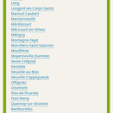
Long
Longpré-les-Corps-Saints
Mareuil-Caubert
Martainneville
Mérélessart
Méricourt-en-Vimeu
Métigny
Montagne-Fayel
Morvillers-Saint-Saturnin
Mouflières
Moyenneville (Somme)
Nesle-l'Hôpital
Neslette
Neuville-au-Bois
Neuville-Coppegueule
Offignies
Oisemont
Poix-de-Picardie
Pont-Remy
Quesnoy-sur-Airaines
Ramburelles