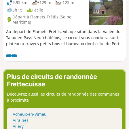
9,95 km
+129 m
-125 m
3h 15
Facile
Départ à Flamets-Frétils (Seine-
Maritime)
Au départ de Flamets-Frétils, village situé dans la Vallée du
Talou en Pays Neufchâtélois, ce circuit vous conduira sur le
plateau à travers petits bois et hameaux dont celui de Port-
Mort avec sa chapelle.
Plus de circuits de randonnée
Frettecuisse
Découvrez aussi les circuits de randonnée des communes
à proximité
Acheux-en-Vimeu
Airaines
Allery