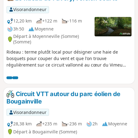
Visorandonneur
12,20 km
+122 m
-116 m
3h 50
Moyenne
Départ à Moyenneville (Somme)
(Somme)
Rideau : terme plutôt local pour désigner une haie de
bosquets pour couper du vent et que l'on trouve
régulièrement sur ce circuit vallonné au cœur du Vimeu
vert. Jolis passages au bord de la Trie et son passage à gué
près du manoir de Chaussoy qu'il ne faut pas manquer
d'admirer, avant d'entreprendre une belle grimpette en
sous-bois. Ce circuit est balisé par le département, cette
Circuit VTT autour du parc éolien de
version est raccourcie.
Bougainville
Visorandonneur
28,38 km
+235 m
-236 m
2h
Moyenne
Départ à Bougainville (Somme)