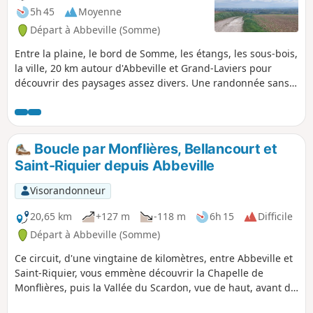
5h 45
Moyenne
Départ à Abbeville (Somme)
Entre la plaine, le bord de Somme, les étangs, les sous-bois,
la ville, 20 km autour d'Abbeville et Grand-Laviers pour
découvrir des paysages assez divers. Une randonnée sans
grande difficulté qui remplit bien une après-midi de
printemps (ou de toute autre saison pourvu que vous soyez
équipé en conséquence).
Boucle par Monflières, Bellancourt et
Saint-Riquier depuis Abbeville
Visorandonneur
20,65 km
+127 m
-118 m
6h 15
Difficile
Départ à Abbeville (Somme)
Ce circuit, d'une vingtaine de kilomètres, entre Abbeville et
Saint-Riquier, vous emmène découvrir la Chapelle de
Monflières, puis la Vallée du Scardon, vue de haut, avant de
revenir par la Traverse du Ponthieu.