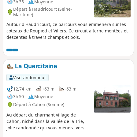
3h 35
Moyenne
Départ à Haudricourt (Seine-
Maritime)
Autour d'Haudricourt, ce parcours vous emmènera sur les
coteaux de Roupied et Villers. Ce circuit alterne montées et
descentes à travers champs et bois.
La Quercitaine
Visorandonneur
12,74 km
+63 m
-63 m
3h 50
Moyenne
Départ à Cahon (Somme)
Au départ du charmant village de
Cahon, niché dans la vallée de la Trie,
jolie randonnée qui vous mènera vers
Quesnoy-le-Montant avant de revenir