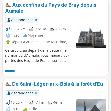
Aux confins du Pays de Bray depuis
Aumale
Visorandonneur
13,62 km
+151 m
-160 m
4h 20
Moyenne
Départ à Aumale (Seine-Maritime)
Ce circuit, au départ de la petite ville
normande d'Aumale, vous mènera aux
portes des Hauts-de-France sur les
communes de Digeon dans la Somme,
d'Escles-Saint-Pierre et Quincampoix-
Fleury dans l'Oise. Au fil de la
randonnée, vous traverserez champs et
De Saint-Léger-aux-Bois à la forêt d'Eu
bois avant un retour dans la vallée de la
Bresle.
Visorandonneur
10,22 km
+74 m
-69 m
3h 10
Facile