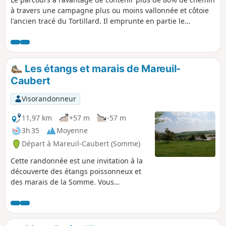
à travers une campagne plus ou moins vallonnée et côtoie
l'ancien tracé du Tortillard. Il emprunte en partie le
GR®125.
Les étangs et marais de Mareuil-
Caubert
Visorandonneur
11,97 km
+57 m
-57 m
3h 35
Moyenne
Départ à Mareuil-Caubert (Somme)
Cette randonnée est une invitation à la
découverte des étangs poissonneux et
des marais de la Somme. Vous
apprécierez la faune (héron cendré) et
la flore (fritillaire sauvage)
caractéristiques de la région.