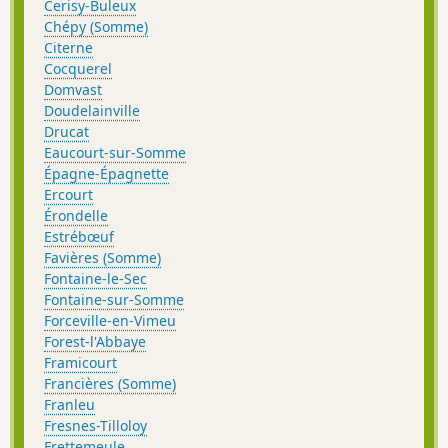
Cerisy-Buleux
Chépy (Somme)
Citerne
Cocquerel
Domvast
Doudelainville
Drucat
Eaucourt-sur-Somme
Épagne-Épagnette
Ercourt
Érondelle
Estrébœuf
Favières (Somme)
Fontaine-le-Sec
Fontaine-sur-Somme
Forceville-en-Vimeu
Forest-l'Abbaye
Framicourt
Francières (Somme)
Franleu
Fresnes-Tilloloy
Frettemeule