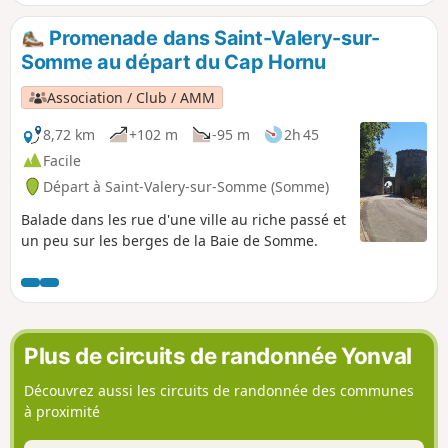
convient de s'informer au sujet des horaires et coefficients
des marées (voir les informations pratiques).
Promenade dans Saint-Valery-sur-
Somme au départ du Cap Hornu
Association / Club / AMM
8,72 km
+102 m
-95 m
2h 45
Facile
Départ à Saint-Valery-sur-Somme (Somme)
Balade dans les rue d'une ville au riche passé et
un peu sur les berges de la Baie de Somme.
Plus de circuits de randonnée Yonval
Découvrez aussi les circuits de randonnée des communes
à proximité