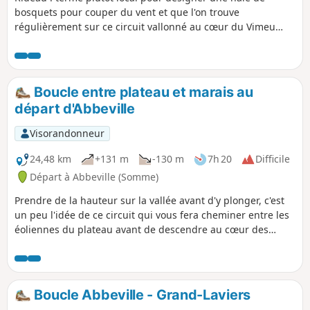
bosquets pour couper du vent et que l'on trouve
régulièrement sur ce circuit vallonné au cœur du Vimeu
vert. Jolis passages au bord de la Trie et son passage à gué
près du manoir de Chaussoy qu'il ne faut pas manquer
d'admirer, avant d'entreprendre une belle grimpette en
sous-bois. Ce circuit est balisé par le département, cette
Boucle entre plateau et marais au
version est raccourcie.
départ d'Abbeville
Visorandonneur
24,48 km
+131 m
-130 m
7h 20
Difficile
Départ à Abbeville (Somme)
Prendre de la hauteur sur la vallée avant d'y plonger, c'est
un peu l'idée de ce circuit qui vous fera cheminer entre les
éoliennes du plateau avant de descendre au cœur des
marais entre Eaucourt-sur-Somme et Mareuil-Caubert. Un
parcours qui monte et qui descend, 2 fois !
Boucle Abbeville - Grand-Laviers