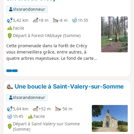
Visorandonneur
5,42 km
+8 m
-8 m
1h 35
Facile
Départ à Forest-l'Abbaye (Somme)
Cette promenade dans la Forêt de Crécy
vous émerveillera grâce, entre autres, à
quatre arbres majestueux. Le fond de carte
IGN est fortement recommandé pour suivre
le parcours.
Une boucle à Saint-Valery-sur-Somme
Visorandonneur
5,64 km
+52 m
-56 m
1h 45
Facile
Départ à Saint-Valery-sur-Somme
(Somme)