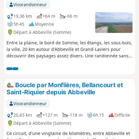
Visorandonneur
19,36 km
+64 m
-66 m
5h 45
Moyenne
Départ à Abbeville (Somme)
Entre la plaine, le bord de Somme, les étangs, les sous-bois,
la ville, 20 km autour d'Abbeville et Grand-Laviers pour
découvrir des paysages assez divers. Une randonnée sans
grande difficulté qui remplit bien une après-midi de
printemps (ou de toute autre saison pourvu que vous soyez
équipé en conséquence).
Boucle par Monflières, Bellancourt et
Saint-Riquier depuis Abbeville
Visorandonneur
20,65 km
+127 m
-118 m
6h 15
Difficile
Départ à Abbeville (Somme)
Ce circuit, d'une vingtaine de kilomètres, entre Abbeville et