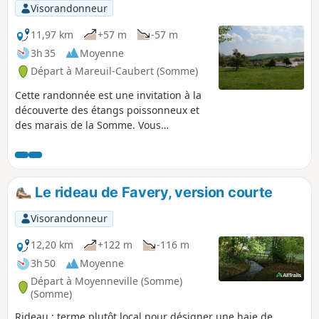
Visorandonneur
11,97 km
+57 m
-57 m
3h 35
Moyenne
Départ à Mareuil-Caubert (Somme)
Cette randonnée est une invitation à la
découverte des étangs poissonneux et
des marais de la Somme. Vous
apprécierez la faune (héron cendré) et
la flore (fritillaire sauvage)
caractéristiques de la région.
Le rideau de Favery, version courte
Visorandonneur
12,20 km
+122 m
-116 m
3h 50
Moyenne
Départ à Moyenneville (Somme)
(Somme)
Rideau : terme plutôt local pour désigner une haie de