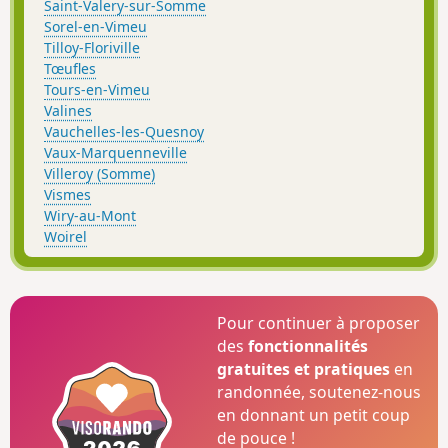
Saint-Valery-sur-Somme
Sorel-en-Vimeu
Tilloy-Floriville
Tœufles
Tours-en-Vimeu
Valines
Vauchelles-les-Quesnoy
Vaux-Marquenneville
Villeroy (Somme)
Vismes
Wiry-au-Mont
Woirel
Pour continuer à proposer
des
fonctionnalités
gratuites et pratiques
en
randonnée, soutenez-nous
en donnant un petit coup
de pouce !