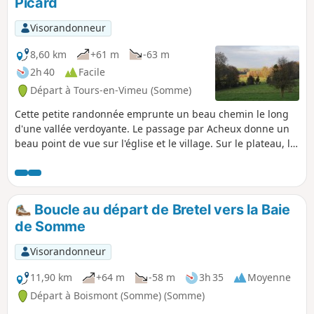
Picard
Visorandonneur
8,60 km
+61 m
-63 m
2h 40
Facile
Départ à Tours-en-Vimeu (Somme)
Cette petite randonnée emprunte un beau chemin le long
d'une vallée verdoyante. Le passage par Acheux donne un
beau point de vue sur l'église et le village. Sur le plateau, la
vue s'étend jusqu'à la vallée de la Somme.
Boucle au départ de Bretel vers la Baie
de Somme
Visorandonneur
11,90 km
+64 m
-58 m
3h 35
Moyenne
Départ à Boismont (Somme) (Somme)