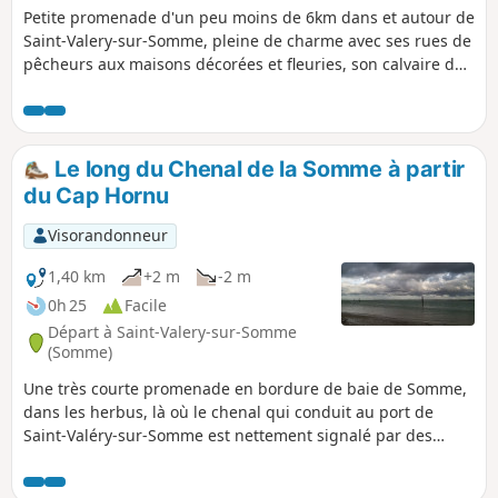
Petite promenade d'un peu moins de 6km dans et autour de
Saint-Valery-sur-Somme, pleine de charme avec ses rues de
pêcheurs aux maisons décorées et fleuries, son calvaire des
marins avec vue sur toute la baie et la ville, ses quais le
long de la Somme ainsi que sa Chapelle Saint-Valery dite
des Marins, sans oublier son histoire avec la Porte Jeanne
d'Arc et de nombreux points de vues sur la baie de Somme
Le long du Chenal de la Somme à partir
du Cap Hornu
Visorandonneur
1,40 km
+2 m
-2 m
0h 25
Facile
Départ à Saint-Valery-sur-Somme
(Somme)
Une très courte promenade en bordure de baie de Somme,
dans les herbus, là où le chenal qui conduit au port de
Saint-Valéry-sur-Somme est nettement signalé par des
balises rouges à babord (quand on va de la mer au port) et
vertes à tribord. Avant d'entreprendre cette randonnée, il