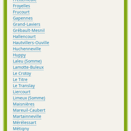
Froyelles
Frucourt
Gapennes
Grand-Laviers
Grébault-Mesnil
Hallencourt
Hautvillers-Ouville
Huchenneville
Huppy
Laleu (Somme)
Lamotte-Buleux
Le Crotoy
Le Titre
Le Translay
Liercourt
Limeux (Somme)
Maisnières
Mareuil-Caubert
Martainneville
Mérélessart
Métigny