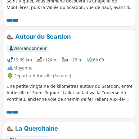
Saint-Riquier, vous emmène découvrir la Chapelle de
Monflières, puis la Vallée du Scardon, vue de haut, avant de
revenir par la Traverse du Ponthieu.
Autour du Scardon
Visorandonneur
19,69 km
+124 m
-126 m
6h 00
Moyenne
Départ à Abbeville (Somme)
Une petite vingtaine de kilomètres autour du Scardon, entre
Abbeville et Saint-Riquier. L'aller se fait via la Traverse du
Ponthieu, ancienne voie de chemin de fer reliant Auxi-le-
Château à Abbeville. Le retour se fait par l'autre versant de
la vallée.
La Quercitaine