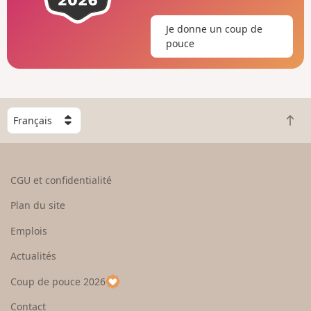
Je donne un coup de
pouce
C
R
h
e
o
t
i
o
s
CGU et confidentialité
u
i
r
s
Plan du site
e
s
n
e
Emplois
h
z
Actualités
a
u
u
n
Coup de pouce 2026
t
p
a
Contact