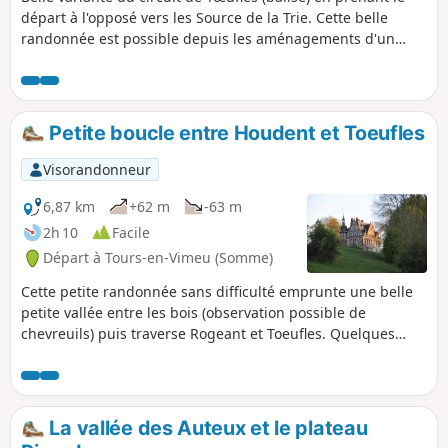
gastronomique et patrimoniale, en
départ à l'opposé vers les Source de la Trie. Cette belle
somme.
randonnée est possible depuis les aménagements d'un
circuit nommée "La Trie enchantée" réalisé par la
Communauté de Communes du Vimeu.
Petite boucle entre Houdent et Toeufles
Visorandonneur
6,87 km
+62 m
-63 m
2h 10
Facile
Départ à Tours-en-Vimeu (Somme)
Cette petite randonnée sans difficulté emprunte une belle
petite vallée entre les bois (observation possible de
chevreuils) puis traverse Rogeant et Toeufles. Quelques
habitations picardes typiques ainsi que les châteaux de
Rogeant et de Toeufles sont à remarquer. La remontée sur
le plateau permet un beau point de vue sur la vallée de la
Trie, avant le retour vers Houdent.
La vallée des Auteux et le plateau