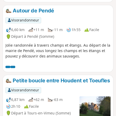
caractéristiques de la région.
Autour de Pendé
Visorandonneur
6,60 km
+11 m
-11 m
1h 55
Facile
Départ à Pendé (Somme)
Jolie randonnée à travers champs et étangs. Au départ de la
mairie de Pendé, vous longez les champs et les étangs et
pouvez y découvrir des animaux sauvages.
Petite boucle entre Houdent et Toeufles
Visorandonneur
6,87 km
+62 m
-63 m
2h 10
Facile
Départ à Tours-en-Vimeu (Somme)