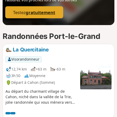
p
Testez
gratuitement
Randonnées Port-le-Grand
La Quercitaine
Visorandonneur
12,74 km
+63 m
-63 m
3h 50
Moyenne
Départ à Cahon (Somme)
Au départ du charmant village de
Cahon, niché dans la vallée de la Trie,
jolie randonnée qui vous mènera vers
Quesnoy-le-Montant avant de revenir
par de sympathiques sentiers entre bois