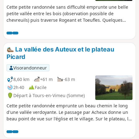
Cette petite randonnée sans difficulté emprunte une belle
petite vallée entre les bois (observation possible de
chevreuils) puis traverse Rogeant et Toeufles. Quelques
habitations picardes typiques ainsi que les châteaux de
Rogeant et de Toeufles sont à remarquer. La remontée sur
le plateau permet un beau point de vue sur la vallée de la
Trie, avant le retour vers Houdent.
La vallée des Auteux et le plateau
Picard
Visorandonneur
8,60 km
+61 m
-63 m
2h 40
Facile
Départ à Tours-en-Vimeu (Somme)
Cette petite randonnée emprunte un beau chemin le long
d'une vallée verdoyante. Le passage par Acheux donne un
beau point de vue sur l'église et le village. Sur le plateau, la
vue s'étend jusqu'à la vallée de la Somme.