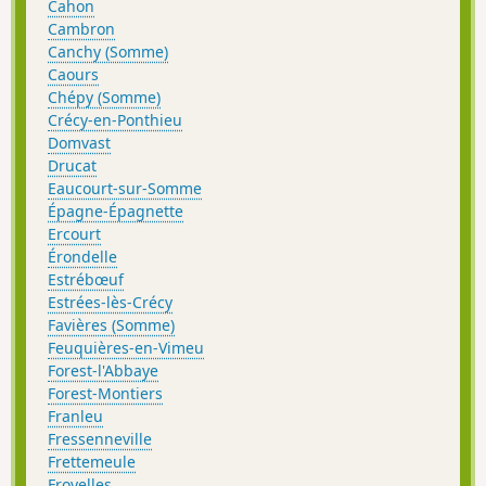
Cahon
Cambron
Canchy (Somme)
Caours
Chépy (Somme)
Crécy-en-Ponthieu
Domvast
Drucat
Eaucourt-sur-Somme
Épagne-Épagnette
Ercourt
Érondelle
Estrébœuf
Estrées-lès-Crécy
Favières (Somme)
Feuquières-en-Vimeu
Forest-l'Abbaye
Forest-Montiers
Franleu
Fressenneville
Frettemeule
Froyelles