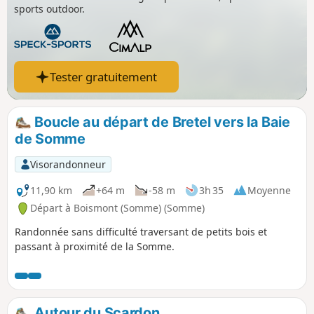
sports outdoor.
Tester gratuitement
Boucle au départ de Bretel vers la Baie
de Somme
Visorandonneur
11,90 km
+64 m
-58 m
3h 35
Moyenne
Départ à Boismont (Somme) (Somme)
Randonnée sans difficulté traversant de petits bois et
passant à proximité de la Somme.
Autour du Scardon