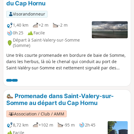
du Cap Hornu
Visorandonneur
1,40 km
+2 m
-2 m
0h 25
Facile
Départ à Saint-Valery-sur-Somme
(Somme)
Une très courte promenade en bordure de baie de Somme,
dans les herbus, là où le chenal qui conduit au port de
Saint-Valéry-sur-Somme est nettement signalé par des
balises rouges à babord (quand on va de la mer au port) et
vertes à tribord. Avant d'entreprendre cette randonnée, il
convient de s'informer au sujet des horaires et coefficients
des marées (voir les informations pratiques).
Promenade dans Saint-Valery-sur-
Somme au départ du Cap Hornu
Association / Club / AMM
8,72 km
+102 m
-95 m
2h 45
Facile