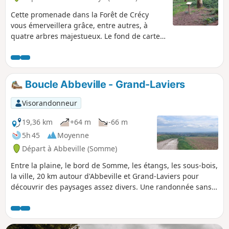
Cette promenade dans la Forêt de Crécy
vous émerveillera grâce, entre autres, à
quatre arbres majestueux. Le fond de carte
IGN est fortement recommandé pour suivre
le parcours.
Boucle Abbeville - Grand-Laviers
Visorandonneur
19,36 km
+64 m
-66 m
5h 45
Moyenne
Départ à Abbeville (Somme)
Entre la plaine, le bord de Somme, les étangs, les sous-bois,
la ville, 20 km autour d'Abbeville et Grand-Laviers pour
découvrir des paysages assez divers. Une randonnée sans
grande difficulté qui remplit bien une après-midi de
printemps (ou de toute autre saison pourvu que vous soyez
équipé en conséquence).