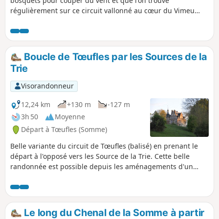
bosquets pour couper du vent et que l'on trouve
régulièrement sur ce circuit vallonné au cœur du Vimeu
vert. Jolis passages au bord de la Trie et son passage à gué
près du manoir de Chaussoy qu'il ne faut pas manquer
d'admirer, avant d'entreprendre une belle grimpette en
sous-bois. Ce circuit est balisé par le département, cette
Boucle de Tœufles par les Sources de la
version est raccourcie.
Trie
Visorandonneur
12,24 km
+130 m
-127 m
3h 50
Moyenne
Départ à Tœufles (Somme)
Belle variante du circuit de Tœufles (balisé) en prenant le
départ à l'opposé vers les Source de la Trie. Cette belle
randonnée est possible depuis les aménagements d'un
circuit nommée "La Trie enchantée" réalisé par la
Communauté de Communes du Vimeu.
Le long du Chenal de la Somme à partir