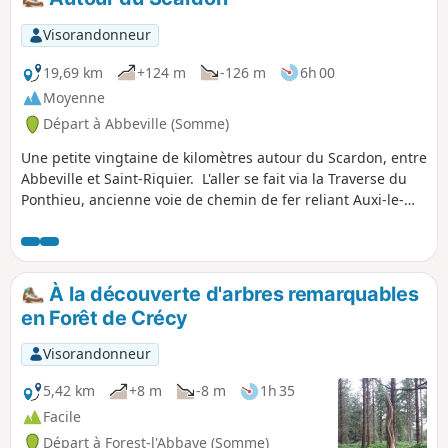
Visorandonneur
19,69 km
+124 m
-126 m
6h 00
Moyenne
Départ à Abbeville (Somme)
Une petite vingtaine de kilomètres autour du Scardon, entre
Abbeville et Saint-Riquier. L'aller se fait via la Traverse du
Ponthieu, ancienne voie de chemin de fer reliant Auxi-le-
Château à Abbeville. Le retour se fait par l'autre versant de
la vallée.
À la découverte d'arbres remarquables
en Forêt de Crécy
Visorandonneur
5,42 km
+8 m
-8 m
1h 35
Facile
Départ à Forest-l'Abbaye (Somme)