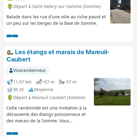
Départ à Saint-Valery-sur-Somme (Somme)
Balade dans les rue d'une ville au riche passé et
un peu sur les berges de la Baie de Somme.
Les étangs et marais de Mareuil-
Caubert
Visorandonneur
11,97 km
+57 m
-57 m
3h 35
Moyenne
Départ à Mareuil-Caubert (Somme)
Cette randonnée est une invitation à la
découverte des étangs poissonneux et
des marais de la Somme. Vous
apprécierez la faune (héron cendré) et
la flore (fritillaire sauvage)