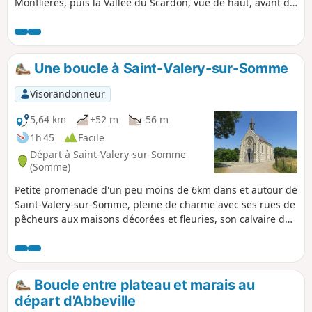
Monflières, puis la Vallée du Scardon, vue de haut, avant de
revenir par la Traverse du Ponthieu.
Une boucle à Saint-Valery-sur-Somme
Visorandonneur
5,64 km
+52 m
-56 m
1h 45
Facile
Départ à Saint-Valery-sur-Somme
(Somme)
Petite promenade d'un peu moins de 6km dans et autour de
Saint-Valery-sur-Somme, pleine de charme avec ses rues de
pêcheurs aux maisons décorées et fleuries, son calvaire des
marins avec vue sur toute la baie et la ville, ses quais le
long de la Somme ainsi que sa Chapelle Saint-Valery dite
des Marins, sans oublier son histoire avec la Porte Jeanne
d'Arc et de nombreux points de vues sur la baie de Somme
Boucle entre plateau et marais au
départ d'Abbeville