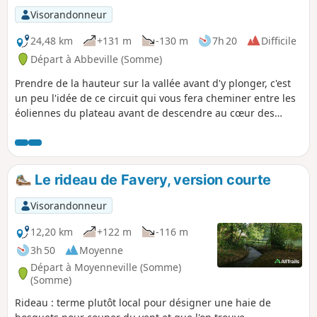
Visorandonneur
24,48 km
+131 m
-130 m
7h 20
Difficile
Départ à Abbeville (Somme)
Prendre de la hauteur sur la vallée avant d'y plonger, c'est
un peu l'idée de ce circuit qui vous fera cheminer entre les
éoliennes du plateau avant de descendre au cœur des
marais entre Eaucourt-sur-Somme et Mareuil-Caubert. Un
parcours qui monte et qui descend, 2 fois !
Le rideau de Favery, version courte
Visorandonneur
12,20 km
+122 m
-116 m
3h 50
Moyenne
Départ à Moyenneville (Somme)
(Somme)
Rideau : terme plutôt local pour désigner une haie de