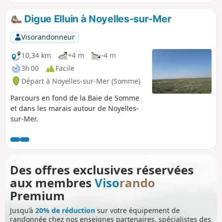
et pâturages vers votre point de départ.
Les habitants de Quesnoy-le-Montant se
Digue Elluin à Noyelles-sur-Mer
nomment les Quercitains, d'où le nom
de cette randonnée. Quant à Cahon,
Visorandonneur
village de départ et d'arrivée, vous y
trouverez une minoterie encore en
10,34 km
+4 m
-4 m
activité et qui fabrique de la farine dont
3h 00
Facile
une variété est réservée à la baguette
Départ à Noyelles-sur-Mer (Somme)
"Avocette" qui est vendue à Quesnoy-le-
Montant, mais également dans d'autres
Parcours en fond de la Baie de Somme
boulangeries de la Somme. Randonnée
et dans les marais autour de Noyelles-
gastronomique et patrimoniale, en
sur-Mer.
somme.
Des offres exclusives réservées
aux membres
Viso
rando
Premium
Jusqu’à
20% de réduction
sur votre équipement de
randonnée chez nos enseignes partenaires, spécialistes des