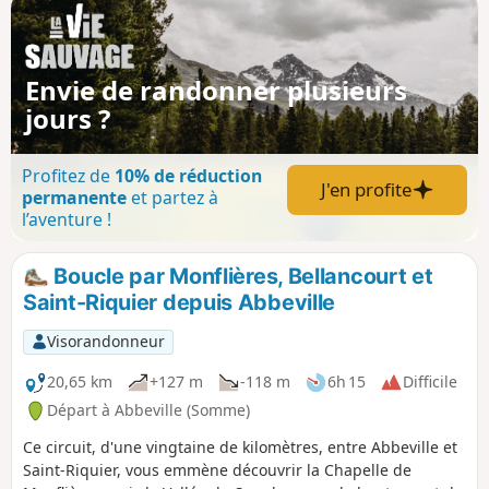
Envie de randonner plusieurs
jours ?
Profitez de
10% de réduction
J'en profite
permanente
et partez à
l’aventure !
Boucle par Monflières, Bellancourt et
Saint-Riquier depuis Abbeville
Visorandonneur
20,65 km
+127 m
-118 m
6h 15
Difficile
Départ à Abbeville (Somme)
Ce circuit, d'une vingtaine de kilomètres, entre Abbeville et
Saint-Riquier, vous emmène découvrir la Chapelle de