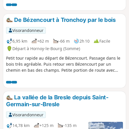
Adélaïde avant de passer à Guerville, village
de la Glass vallée. Puis retour vers
Gamaches en passant devant la Chapelle
De Bézencourt à Tronchoy par le bois
Dubos, un petit tour dans les étangs et par
les vestiges du château.
Visorandonneur
6,95 km
+62 m
-66 m
2h 10
Facile
Départ à Hornoy-le-Bourg (Somme)
Petit tour rapide au départ de Bézencourt. Passage dans le
bois très agréable. Puis retour vers Bézencourt par un
chemin en bas des champs. Petite portion de route avec
très peu de circulation.
La vallée de la Bresle depuis Saint-
Germain-sur-Bresle
Visorandonneur
14,78 km
+125 m
-135 m