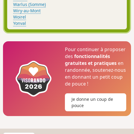
Warlus (Somme)
Wiry-au-Mont
Woirel
Yonval
Pour continuer à proposer
des
fonctionnalités
gratuites et pratiques
en
randonnée, soutenez-nous
en donnant un petit coup
de pouce !
Je donne un coup de
pouce