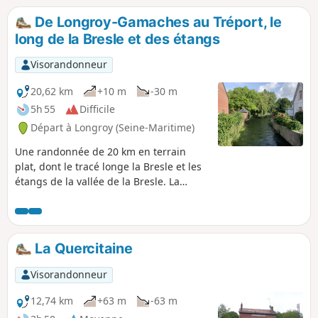
De Longroy-Gamaches au Tréport, le
long de la Bresle et des étangs
Visorandonneur
20,62 km
+10 m
-30 m
5h 55
Difficile
Départ à Longroy (Seine-Maritime)
Une randonnée de 20 km en terrain
plat, dont le tracé longe la Bresle et les
étangs de la vallée de la Bresle. La
balade est facile mais assez longue. Si
le début de la randonnée n'est pas
balisé, elle emprunte par la suite le
Chemin entre Verre et Mer, une voie
La Quercitaine
bitumée fréquentée aussi bien par les
piétons que par les vélos et qui est bien
Visorandonneur
fléchée. Lors de cette randonnée, vous
traverserez de jolis bourgs sillonnés de
12,74 km
+63 m
-63 m
canaux, vous emprunterez un itinéraire