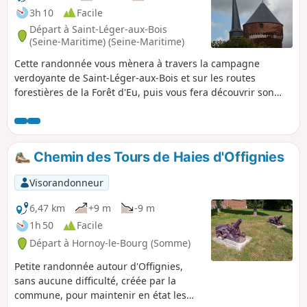
3h 10
Facile
Départ à Saint-Léger-aux-Bois
(Seine-Maritime) (Seine-Maritime)
Cette randonnée vous mènera à travers la campagne
verdoyante de Saint-Léger-aux-Bois et sur les routes
forestières de la Forêt d'Eu, puis vous fera découvrir son
patrimoine bâti la Tour médiévale du Duc de Mailly et
l'église Saint-Léger d'Autun au clocher penché.
Chemin des Tours de Haies d'Offignies
Visorandonneur
6,47 km
+9 m
-9 m
1h 50
Facile
Départ à Hornoy-le-Bourg (Somme)
Petite randonnée autour d'Offignies,
sans aucune difficulté, créée par la
commune, pour maintenir en état les