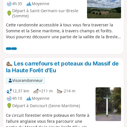
4h 35
Moyenne
Départ à Saint-Germain-sur-Bresle
(Somme)
Cette randonnée accessible à tous vous fera traverser la
Somme et la Seine maritime, à travers champs et forêts.
Vous pourrez découvrir une partie de la vallée de la Bresle,
les étangs de Neuville-Coppegueule ainsi que ceux de Vieux
Rouen-sur-Bresle.
Les carrefours et poteaux du Massif de
la Haute Forêt d'Eu
Visorandonneur
12,37 km
+211 m
-214 m
4h 10
Moyenne
Départ à Dancourt (Seine-Maritime)
Ce circuit forestier entre poteaux en fonte à
l'allure anglaise vous fera parcourir une