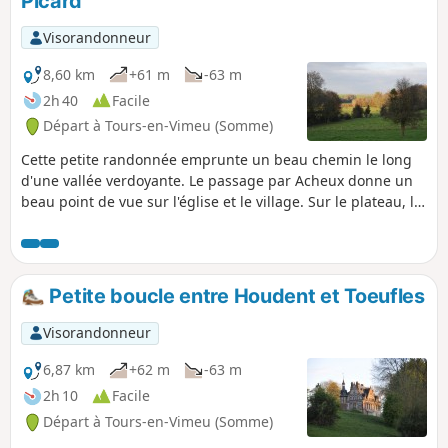
Picard
p
Visorandonneur
8,60 km
+61 m
-63 m
2h 40
Facile
Départ à Tours-en-Vimeu (Somme)
Cette petite randonnée emprunte un beau chemin le long
d'une vallée verdoyante. Le passage par Acheux donne un
beau point de vue sur l'église et le village. Sur le plateau, la
vue s'étend jusqu'à la vallée de la Somme.
Petite boucle entre Houdent et Toeufles
Visorandonneur
6,87 km
+62 m
-63 m
2h 10
Facile
Départ à Tours-en-Vimeu (Somme)