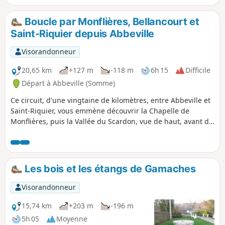
équipé en conséquence).
Boucle par Monflières, Bellancourt et
Saint-Riquier depuis Abbeville
Visorandonneur
20,65 km
+127 m
-118 m
6h 15
Difficile
Départ à Abbeville (Somme)
Ce circuit, d'une vingtaine de kilomètres, entre Abbeville et
Saint-Riquier, vous emmène découvrir la Chapelle de
Monflières, puis la Vallée du Scardon, vue de haut, avant de
revenir par la Traverse du Ponthieu.
Les bois et les étangs de Gamaches
Visorandonneur
15,74 km
+203 m
-196 m
5h 05
Moyenne