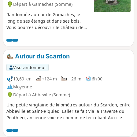
Départ à Gamaches (Somme)
Randonnée autour de Gamaches, le
long de ses étangs et dans ses bois.
Vous pourrez découvrir le château de
Floriville, le joli village d'Hélicourt et sa
rivière, la Vimeuse.
Autour du Scardon
Visorandonneur
19,69 km
+124 m
-126 m
6h 00
Moyenne
Départ à Abbeville (Somme)
Une petite vingtaine de kilomètres autour du Scardon, entre
Abbeville et Saint-Riquier. L'aller se fait via la Traverse du
Ponthieu, ancienne voie de chemin de fer reliant Auxi-le-
Château à Abbeville. Le retour se fait par l'autre versant de
la vallée.