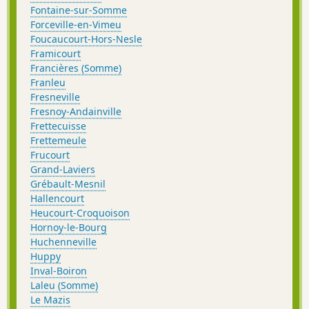
Fontaine-sur-Somme
Forceville-en-Vimeu
Foucaucourt-Hors-Nesle
Framicourt
Francières (Somme)
Franleu
Fresneville
Fresnoy-Andainville
Frettecuisse
Frettemeule
Frucourt
Grand-Laviers
Grébault-Mesnil
Hallencourt
Heucourt-Croquoison
Hornoy-le-Bourg
Huchenneville
Huppy
Inval-Boiron
Laleu (Somme)
Le Mazis