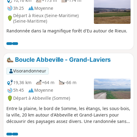
10,16 km
+173 m
-174 m
3h 25
Moyenne
Départ à Rieux (Seine-Maritime)
(Seine-Maritime)
Randonnée dans la magnifique forêt d'Eu autour de Rieux.
Boucle Abbeville - Grand-Laviers
Visorandonneur
19,36 km
+64 m
-66 m
5h 45
Moyenne
Départ à Abbeville (Somme)
Entre la plaine, le bord de Somme, les étangs, les sous-bois,
la ville, 20 km autour d'Abbeville et Grand-Laviers pour
découvrir des paysages assez divers. Une randonnée sans
grande difficulté qui remplit bien une après-midi de
printemps (ou de toute autre saison pourvu que vous soyez