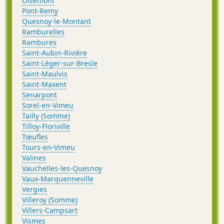
Oisemont
Pont-Remy
Quesnoy-le-Montant
Ramburelles
Rambures
Saint-Aubin-Rivière
Saint-Léger-sur-Bresle
Saint-Maulvis
Saint-Maxent
Senarpont
Sorel-en-Vimeu
Tailly (Somme)
Tilloy-Floriville
Tœufles
Tours-en-Vimeu
Valines
Vauchelles-les-Quesnoy
Vaux-Marquenneville
Vergies
Villeroy (Somme)
Villers-Campsart
Vismes