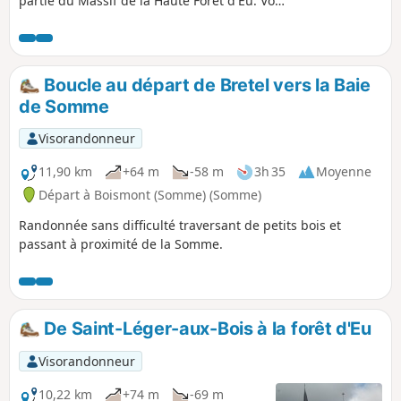
partie du Massif de la Haute Forêt d'Eu. Vous
profiterez depuis la table d'orientation à
Sainte-Catherine d'un magnifique panorama
sur la vallée de l'Yères.
Boucle au départ de Bretel vers la Baie
de Somme
Visorandonneur
11,90 km
+64 m
-58 m
3h 35
Moyenne
Départ à Boismont (Somme) (Somme)
Randonnée sans difficulté traversant de petits bois et
passant à proximité de la Somme.
De Saint-Léger-aux-Bois à la forêt d'Eu
Visorandonneur
10,22 km
+74 m
-69 m