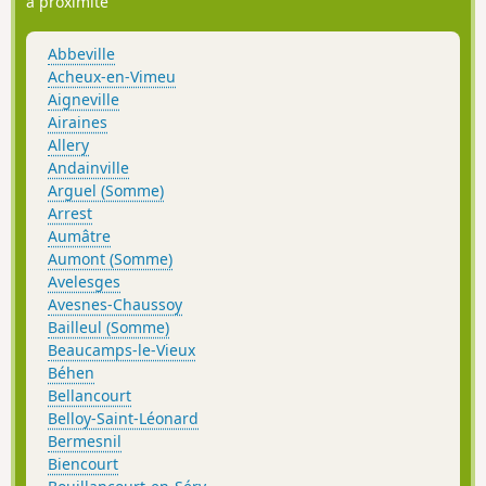
à proximité
Abbeville
Acheux-en-Vimeu
Aigneville
Airaines
Allery
Andainville
Arguel (Somme)
Arrest
Aumâtre
Aumont (Somme)
Avelesges
Avesnes-Chaussoy
Bailleul (Somme)
Beaucamps-le-Vieux
Béhen
Bellancourt
Belloy-Saint-Léonard
Bermesnil
Biencourt