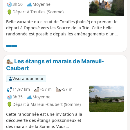
3h 50
Moyenne
Départ à Tœufles (Somme)
Belle variante du circuit de Tœufles (balisé) en prenant le
départ à l'opposé vers les Source de la Trie. Cette belle
randonnée est possible depuis les aménagements d'un
circuit nommée "La Trie enchantée" réalisé par la
Communauté de Communes du Vimeu.
Les étangs et marais de Mareuil-
Caubert
Visorandonneur
11,97 km
+57 m
-57 m
3h 35
Moyenne
Départ à Mareuil-Caubert (Somme)
Cette randonnée est une invitation à la
découverte des étangs poissonneux et
des marais de la Somme. Vous