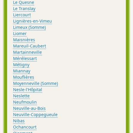
Le Quesne
Le Translay
Liercourt
Lignières-en-Vimeu
Limeux (Somme)
Liomer
Maisnières
Mareuil-Caubert
Martainneville
Mérélessart
Métigny
Miannay
Mouflières
Moyenneville (Somme)
Nesle-l'Hôpital
Neslette
Neufmoulin
Neuville-au-Bois
Neuville-Coppegueule
Nibas
Ochancourt