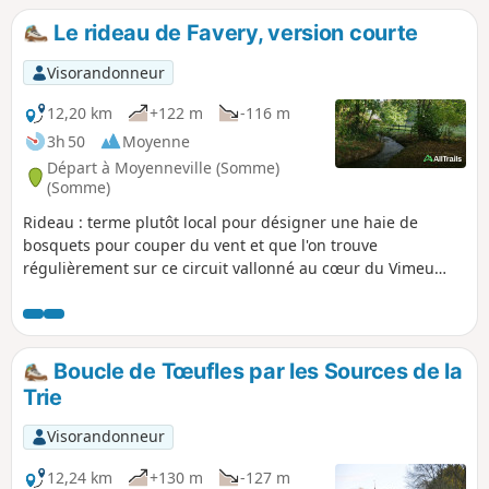
Le rideau de Favery, version courte
Visorandonneur
12,20 km
+122 m
-116 m
3h 50
Moyenne
Départ à Moyenneville (Somme)
(Somme)
Rideau : terme plutôt local pour désigner une haie de
bosquets pour couper du vent et que l'on trouve
régulièrement sur ce circuit vallonné au cœur du Vimeu
vert. Jolis passages au bord de la Trie et son passage à gué
près du manoir de Chaussoy qu'il ne faut pas manquer
d'admirer, avant d'entreprendre une belle grimpette en
sous-bois. Ce circuit est balisé par le département, cette
Boucle de Tœufles par les Sources de la
version est raccourcie.
Trie
Visorandonneur
12,24 km
+130 m
-127 m