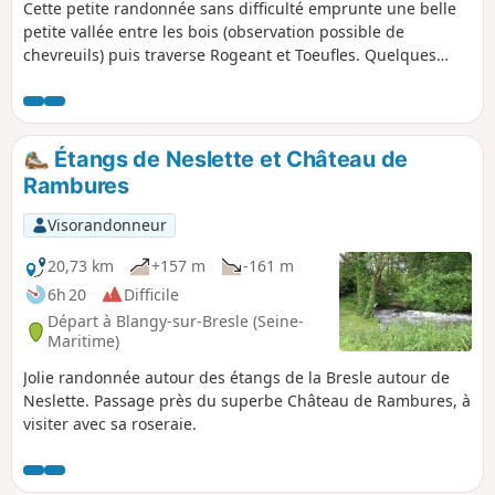
Cette petite randonnée sans difficulté emprunte une belle
petite vallée entre les bois (observation possible de
chevreuils) puis traverse Rogeant et Toeufles. Quelques
habitations picardes typiques ainsi que les châteaux de
Rogeant et de Toeufles sont à remarquer. La remontée sur
le plateau permet un beau point de vue sur la vallée de la
Trie, avant le retour vers Houdent.
Étangs de Neslette et Château de
Rambures
Visorandonneur
20,73 km
+157 m
-161 m
6h 20
Difficile
Départ à Blangy-sur-Bresle (Seine-
Maritime)
Jolie randonnée autour des étangs de la Bresle autour de
Neslette. Passage près du superbe Château de Rambures, à
visiter avec sa roseraie.