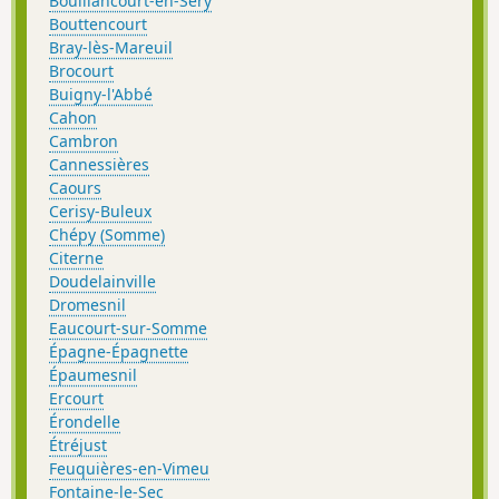
Bouillancourt-en-Séry
Bouttencourt
Bray-lès-Mareuil
Brocourt
Buigny-l'Abbé
Cahon
Cambron
Cannessières
Caours
Cerisy-Buleux
Chépy (Somme)
Citerne
Doudelainville
Dromesnil
Eaucourt-sur-Somme
Épagne-Épagnette
Épaumesnil
Ercourt
Érondelle
Étréjust
Feuquières-en-Vimeu
Fontaine-le-Sec