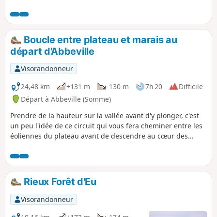
apprécierez la faune (héron cendré) et
la flore (fritillaire sauvage)
caractéristiques de la région.
Boucle entre plateau et marais au
départ d'Abbeville
Visorandonneur
24,48 km
+131 m
-130 m
7h 20
Difficile
Départ à Abbeville (Somme)
Prendre de la hauteur sur la vallée avant d'y plonger, c'est
un peu l'idée de ce circuit qui vous fera cheminer entre les
éoliennes du plateau avant de descendre au cœur des
marais entre Eaucourt-sur-Somme et Mareuil-Caubert. Un
parcours qui monte et qui descend, 2 fois !
Rieux Forêt d'Eu
Visorandonneur