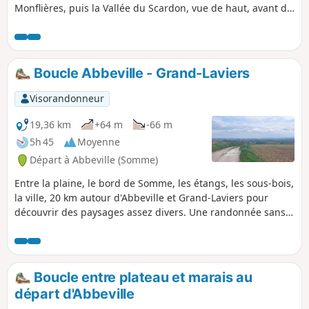
Monflières, puis la Vallée du Scardon, vue de haut, avant de
gastronomique et patrimoniale, en
revenir par la Traverse du Ponthieu.
somme.
Boucle Abbeville - Grand-Laviers
Visorandonneur
19,36 km
+64 m
-66 m
5h 45
Moyenne
Départ à Abbeville (Somme)
Entre la plaine, le bord de Somme, les étangs, les sous-bois,
la ville, 20 km autour d'Abbeville et Grand-Laviers pour
découvrir des paysages assez divers. Une randonnée sans
grande difficulté qui remplit bien une après-midi de
printemps (ou de toute autre saison pourvu que vous soyez
équipé en conséquence).
Boucle entre plateau et marais au
départ d'Abbeville