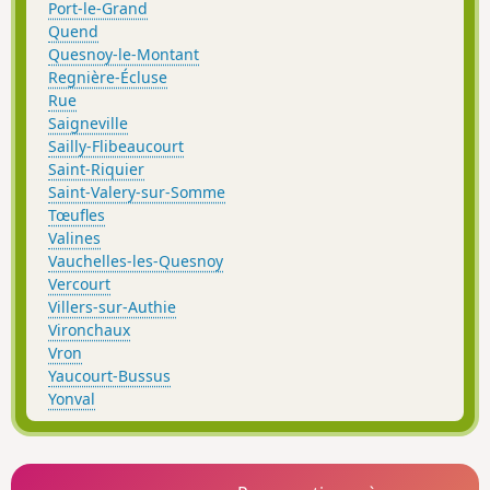
Port-le-Grand
Quend
Quesnoy-le-Montant
Regnière-Écluse
Rue
Saigneville
Sailly-Flibeaucourt
Saint-Riquier
Saint-Valery-sur-Somme
Tœufles
Valines
Vauchelles-les-Quesnoy
Vercourt
Villers-sur-Authie
Vironchaux
Vron
Yaucourt-Bussus
Yonval