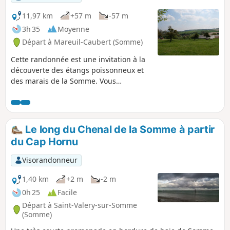
11,97 km
+57 m
-57 m
3h 35
Moyenne
Départ à Mareuil-Caubert (Somme)
Cette randonnée est une invitation à la
découverte des étangs poissonneux et
des marais de la Somme. Vous
apprécierez la faune (héron cendré) et
la flore (fritillaire sauvage)
caractéristiques de la région.
Le long du Chenal de la Somme à partir
du Cap Hornu
Visorandonneur
1,40 km
+2 m
-2 m
0h 25
Facile
Départ à Saint-Valery-sur-Somme
(Somme)