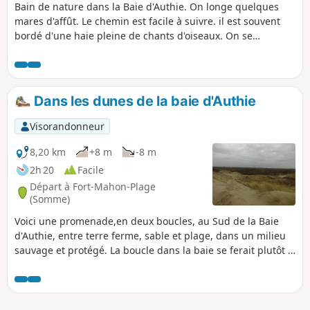
Bain de nature dans la Baie d'Authie. On longe quelques
mares d'affût. Le chemin est facile à suivre. il est souvent
bordé d'une haie pleine de chants d'oiseaux. On se
rapproche souvent de l'Authie et de ses méandres
Dans les dunes de la baie d'Authie
Visorandonneur
8,20 km
+8 m
-8 m
2h 20
Facile
Départ à Fort-Mahon-Plage
(Somme)
Voici une promenade,en deux boucles, au Sud de la Baie
d'Authie, entre terre ferme, sable et plage, dans un milieu
sauvage et protégé. La boucle dans la baie se ferait plutôt à
marée descendante, c'est mieux pour marcher dans le sable
mouillé ! Application Visorando utile pour suivre la première
boucle.