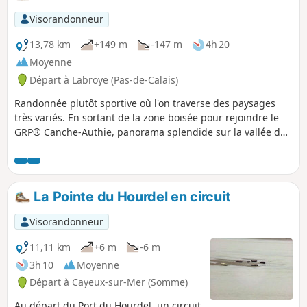
Visorandonneur
13,78 km
+149 m
-147 m
4h 20
Moyenne
Départ à Labroye (Pas-de-Calais)
Randonnée plutôt sportive où l'on traverse des paysages
très variés. En sortant de la zone boisée pour rejoindre le
GRP® Canche-Authie, panorama splendide sur la vallée de
l'Authie.
La Pointe du Hourdel en circuit
Visorandonneur
11,11 km
+6 m
-6 m
3h 10
Moyenne
Départ à Cayeux-sur-Mer (Somme)
Au départ du Port du Hourdel, un circuit