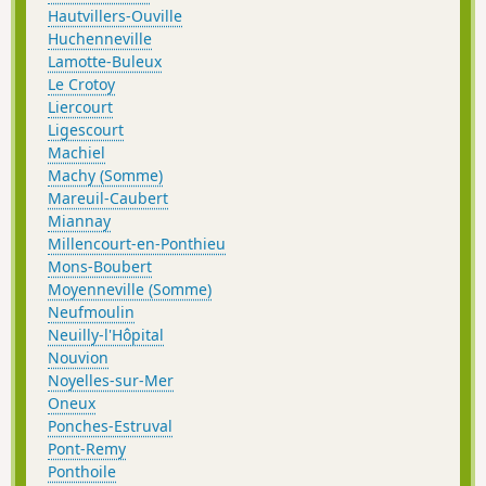
Hautvillers-Ouville
Huchenneville
Lamotte-Buleux
Le Crotoy
Liercourt
Ligescourt
Machiel
Machy (Somme)
Mareuil-Caubert
Miannay
Millencourt-en-Ponthieu
Mons-Boubert
Moyenneville (Somme)
Neufmoulin
Neuilly-l'Hôpital
Nouvion
Noyelles-sur-Mer
Oneux
Ponches-Estruval
Pont-Remy
Ponthoile