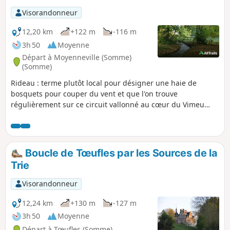
Visorandonneur
12,20 km
+122 m
-116 m
3h 50
Moyenne
Départ à Moyenneville (Somme)
(Somme)
Rideau : terme plutôt local pour désigner une haie de
bosquets pour couper du vent et que l'on trouve
régulièrement sur ce circuit vallonné au cœur du Vimeu
vert. Jolis passages au bord de la Trie et son passage à gué
près du manoir de Chaussoy qu'il ne faut pas manquer
d'admirer, avant d'entreprendre une belle grimpette en
sous-bois. Ce circuit est balisé par le département, cette
Boucle de Tœufles par les Sources de la
version est raccourcie.
Trie
Visorandonneur
12,24 km
+130 m
-127 m
3h 50
Moyenne
Départ à Tœufles (Somme)