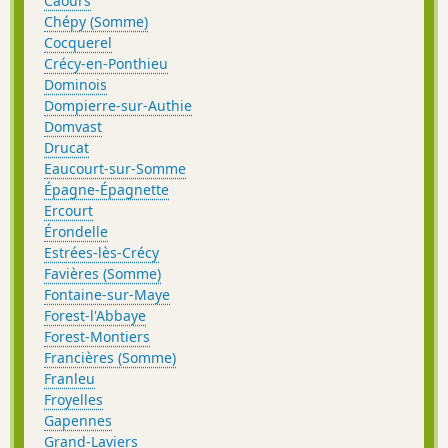
Caours
Chépy (Somme)
Cocquerel
Crécy-en-Ponthieu
Dominois
Dompierre-sur-Authie
Domvast
Drucat
Eaucourt-sur-Somme
Épagne-Épagnette
Ercourt
Érondelle
Estrées-lès-Crécy
Favières (Somme)
Fontaine-sur-Maye
Forest-l'Abbaye
Forest-Montiers
Francières (Somme)
Franleu
Froyelles
Gapennes
Grand-Laviers