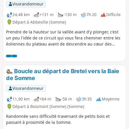
Visorandonneur
24,48 km
+131 m
-130 m
7h 20
Difficile
Départ à Abbeville (Somme)
Prendre de la hauteur sur la vallée avant d'y plonger, c'est
un peu l'idée de ce circuit qui vous fera cheminer entre les
éoliennes du plateau avant de descendre au cœur des
marais entre Eaucourt-sur-Somme et Mareuil-Caubert. Un
parcours qui monte et qui descend, 2 fois !
Boucle au départ de Bretel vers la Baie
de Somme
Visorandonneur
11,90 km
+64 m
-58 m
3h 35
Moyenne
Départ à Boismont (Somme) (Somme)
Randonnée sans difficulté traversant de petits bois et
passant à proximité de la Somme.