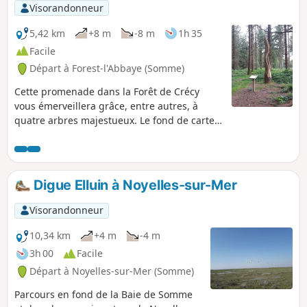
Visorandonneur
5,42 km
+8 m
-8 m
1h 35
Facile
Départ à Forest-l'Abbaye (Somme)
Cette promenade dans la Forêt de Crécy
vous émerveillera grâce, entre autres, à
quatre arbres majestueux. Le fond de carte
IGN est fortement recommandé pour suivre
le parcours.
Digue Elluin à Noyelles-sur-Mer
Visorandonneur
10,34 km
+4 m
-4 m
3h 00
Facile
Départ à Noyelles-sur-Mer (Somme)
Parcours en fond de la Baie de Somme