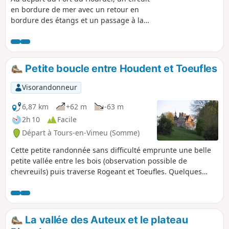
en bordure de mer avec un retour en
bordure des étangs et un passage à la
Maison des Oiseaux.Remarque
importante d'un de nos amis : à noter
que le stationnement sur le Hourdel est
payant y compris en hors saison.
Petite boucle entre Houdent et Toeufles
Toutefois le parking situé entre l(3) et (4)
était gratuit lors de notre randonnée. Il
Visorandonneur
était donc possible de commencer la
randonnée avec ce nouveau point de
6,87 km
+62 m
-63 m
départ.
2h 10
Facile
Départ à Tours-en-Vimeu (Somme)
Cette petite randonnée sans difficulté emprunte une belle
petite vallée entre les bois (observation possible de
chevreuils) puis traverse Rogeant et Toeufles. Quelques
habitations picardes typiques ainsi que les châteaux de
Rogeant et de Toeufles sont à remarquer. La remontée sur
le plateau permet un beau point de vue sur la vallée de la
Trie, avant le retour vers Houdent.
La vallée des Auteux et le plateau