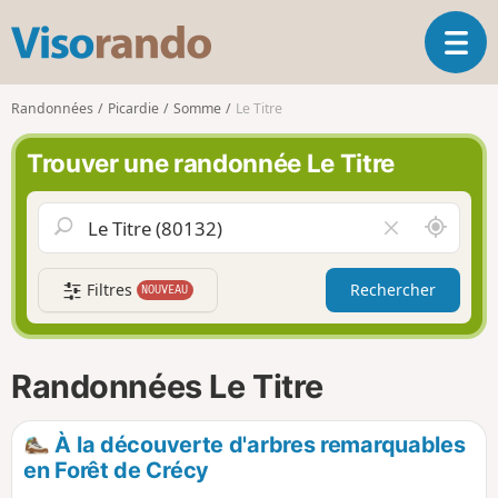
V
O
i
u
s
v
o
Randonnées
Picardie
Somme
Le Titre
r
r
i
a
Trouver une randonnée Le Titre
r
n
l
d
a
o
A
V
n
u
i
a
t
d
v
Filtres
Rechercher
NOUVEAU
o
e
i
u
r
g
r
l
a
d
e
Randonnées Le Titre
t
e
c
i
m
h
o
o
a
À la découverte d'arbres remarquables
n
i
m
en Forêt de Crécy
p