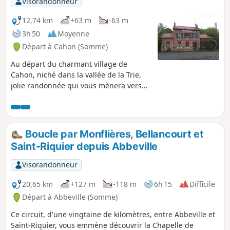
Visorandonneur
12,74 km
+63 m
-63 m
3h 50
Moyenne
Départ à Cahon (Somme)
Au départ du charmant village de
Cahon, niché dans la vallée de la Trie,
jolie randonnée qui vous mènera vers
Quesnoy-le-Montant avant de revenir
par de sympathiques sentiers entre bois
et pâturages vers votre point de départ.
Les habitants de Quesnoy-le-Montant se
Boucle par Monflières, Bellancourt et
nomment les Quercitains, d'où le nom
Saint-Riquier depuis Abbeville
de cette randonnée. Quant à Cahon,
village de départ et d'arrivée, vous y
Visorandonneur
trouverez une minoterie encore en
activité et qui fabrique de la farine dont
20,65 km
+127 m
-118 m
6h 15
Difficile
une variété est réservée à la baguette
Départ à Abbeville (Somme)
"Avocette" qui est vendue à Quesnoy-le-
Ce circuit, d'une vingtaine de kilomètres, entre Abbeville et
Montant, mais également dans d'autres
Saint-Riquier, vous emmène découvrir la Chapelle de
boulangeries de la Somme. Randonnée