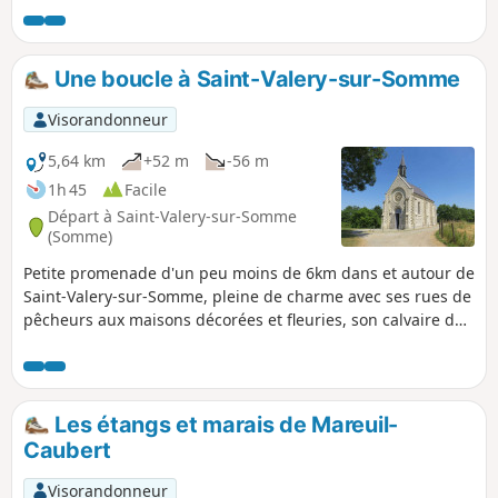
Une boucle à Saint-Valery-sur-Somme
Visorandonneur
5,64 km
+52 m
-56 m
1h 45
Facile
Départ à Saint-Valery-sur-Somme
(Somme)
Petite promenade d'un peu moins de 6km dans et autour de
Saint-Valery-sur-Somme, pleine de charme avec ses rues de
pêcheurs aux maisons décorées et fleuries, son calvaire des
marins avec vue sur toute la baie et la ville, ses quais le
long de la Somme ainsi que sa Chapelle Saint-Valery dite
des Marins, sans oublier son histoire avec la Porte Jeanne
d'Arc et de nombreux points de vues sur la baie de Somme
Les étangs et marais de Mareuil-
Caubert
Visorandonneur