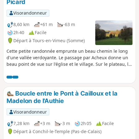
Picard
Visorandonneur
8,60 km
+61 m
-63 m
2h 40
Facile
Départ à Tours-en-Vimeu (Somme)
Cette petite randonnée emprunte un beau chemin le long
d'une vallée verdoyante. Le passage par Acheux donne un
beau point de vue sur l'église et le village. Sur le plateau, la
vue s'étend jusqu'à la vallée de la Somme.
Boucle entre le Pont à Cailloux et la
Madelon de l'Authie
Visorandonneur
7,28 km
+3 m
-3 m
2h 05
Facile
Départ à Conchil-le-Temple (Pas-de-Calais)