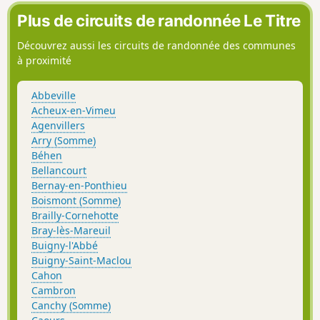
Plus de circuits de randonnée Le Titre
Découvrez aussi les circuits de randonnée des communes
à proximité
Abbeville
Acheux-en-Vimeu
Agenvillers
Arry (Somme)
Béhen
Bellancourt
Bernay-en-Ponthieu
Boismont (Somme)
Brailly-Cornehotte
Bray-lès-Mareuil
Buigny-l'Abbé
Buigny-Saint-Maclou
Cahon
Cambron
Canchy (Somme)