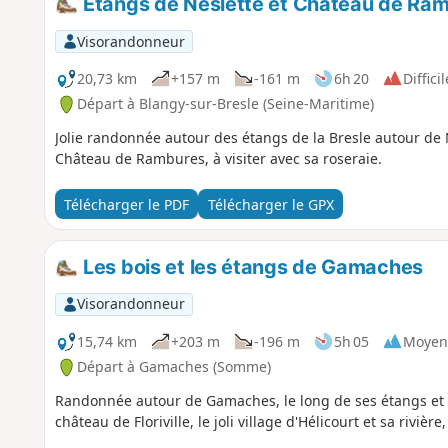
Étangs de Neslette et Château de Ra
Visorandonneur
20,73 km
+157 m
-161 m
6h 20
Difficil
Départ à Blangy-sur-Bresle (Seine-Maritime)
Jolie randonnée autour des étangs de la Bresle autour de
Château de Rambures, à visiter avec sa roseraie.
Télécharger le PDF
Télécharger le GPX
Les bois et les étangs de Gamaches
Visorandonneur
15,74 km
+203 m
-196 m
5h 05
Moyen
Départ à Gamaches (Somme)
Randonnée autour de Gamaches, le long de ses étangs et d
château de Floriville, le joli village d'Hélicourt et sa rivière