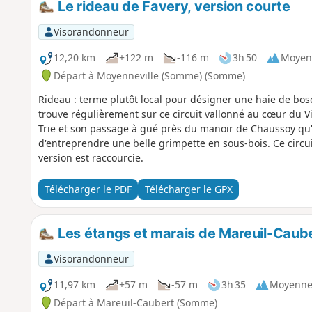
Le rideau de Favery, version courte
Visorandonneur
12,20 km
+122 m
-116 m
3h 50
Moyen
Départ à Moyenneville (Somme) (Somme)
Rideau : terme plutôt local pour désigner une haie de bos
trouve régulièrement sur ce circuit vallonné au cœur du Vi
Trie et son passage à gué près du manoir de Chaussoy qu'
d'entreprendre une belle grimpette en sous-bois. Ce circui
version est raccourcie.
Télécharger le PDF
Télécharger le GPX
Les étangs et marais de Mareuil-Caub
Visorandonneur
11,97 km
+57 m
-57 m
3h 35
Moyenn
Départ à Mareuil-Caubert (Somme)