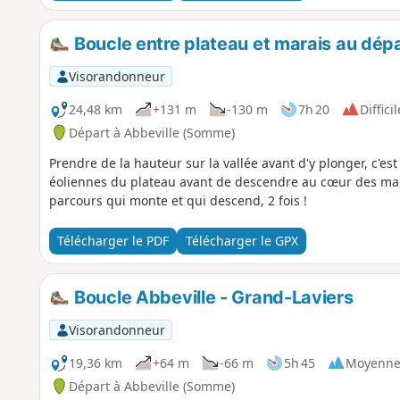
Boucle entre plateau et marais au dépa
Visorandonneur
24,48 km
+131 m
-130 m
7h 20
Difficil
Départ à Abbeville (Somme)
Prendre de la hauteur sur la vallée avant d'y plonger, c'est
éoliennes du plateau avant de descendre au cœur des ma
parcours qui monte et qui descend, 2 fois !
Télécharger le PDF
Télécharger le GPX
Boucle Abbeville - Grand-Laviers
Visorandonneur
19,36 km
+64 m
-66 m
5h 45
Moyenn
Départ à Abbeville (Somme)