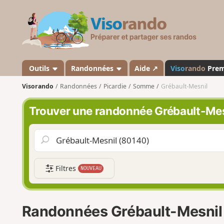
V
i
s
o
r
a
Outils
Randonnées
Aide ↗
Viso
rando
Pre
n
Visorando
Randonnées
Picardie
Somme
Grébault-Mesnil
d
o
Trouver une randonnée Grébault-Mes
Filtres
NOUVEAU
Randonnées Grébault-Mesnil