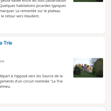
etite vallée entre les bois (observation
. Quelques habitations picardes typiques
emarquer. La remontée sur le plateau
 le retour vers Houdent.
a Trie
ne
départ à l'opposé vers les Source de la
agements d'un circuit nommée "La Trie
Vimeu.