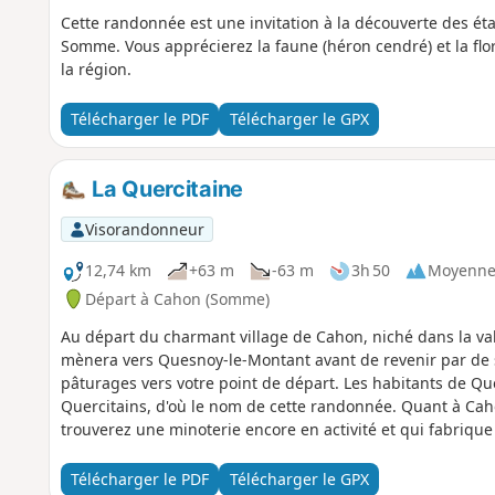
Cette randonnée est une invitation à la découverte des ét
Somme. Vous apprécierez la faune (héron cendré) et la flore
la région.
Télécharger le PDF
Télécharger le GPX
La Quercitaine
Visorandonneur
12,74 km
+63 m
-63 m
3h 50
Moyenn
Départ à Cahon (Somme)
Au départ du charmant village de Cahon, niché dans la vall
mènera vers Quesnoy-le-Montant avant de revenir par de 
pâturages vers votre point de départ. Les habitants de 
Quercitains, d'où le nom de cette randonnée. Quant à Cahon
trouverez une minoterie encore en activité et qui fabrique 
à la baguette "Avocette" qui est vendue à Quesnoy-le-Mon
boulangeries de la Somme. Randonnée gastronomique et 
Télécharger le PDF
Télécharger le GPX