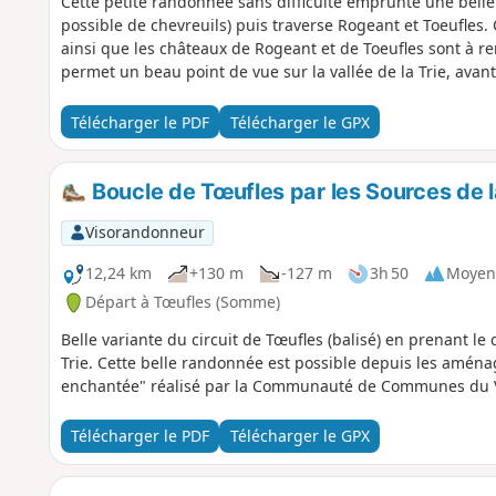
Cette petite randonnée sans difficulté emprunte une belle p
possible de chevreuils) puis traverse Rogeant et Toeufles
ainsi que les châteaux de Rogeant et de Toeufles sont à r
permet un beau point de vue sur la vallée de la Trie, avant
Télécharger le PDF
Télécharger le GPX
Boucle de Tœufles par les Sources de l
Visorandonneur
12,24 km
+130 m
-127 m
3h 50
Moyen
Départ à Tœufles (Somme)
Belle variante du circuit de Tœufles (balisé) en prenant le 
Trie. Cette belle randonnée est possible depuis les amén
enchantée" réalisé par la Communauté de Communes du 
Télécharger le PDF
Télécharger le GPX