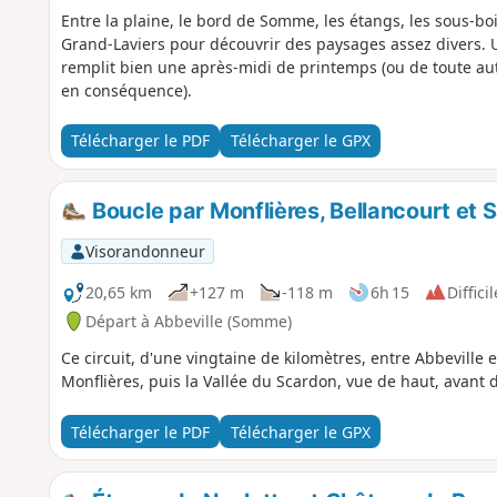
Entre la plaine, le bord de Somme, les étangs, les sous-bois
Grand-Laviers pour découvrir des paysages assez divers. 
remplit bien une après-midi de printemps (ou de toute au
en conséquence).
Télécharger le PDF
Télécharger le GPX
Boucle par Monflières, Bellancourt et S
Visorandonneur
20,65 km
+127 m
-118 m
6h 15
Difficil
Départ à Abbeville (Somme)
Ce circuit, d'une vingtaine de kilomètres, entre Abbeville
Monflières, puis la Vallée du Scardon, vue de haut, avant 
Télécharger le PDF
Télécharger le GPX