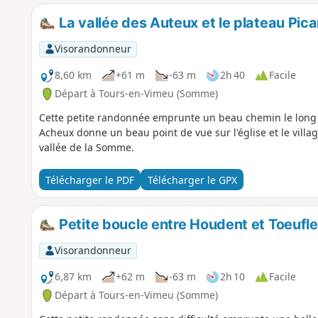
La vallée des Auteux et le plateau Pica
Visorandonneur
8,60 km
+61 m
-63 m
2h 40
Facile
Départ à Tours-en-Vimeu (Somme)
Cette petite randonnée emprunte un beau chemin le long 
Acheux donne un beau point de vue sur l'église et le village
vallée de la Somme.
Télécharger le PDF
Télécharger le GPX
Petite boucle entre Houdent et Toeufl
Visorandonneur
6,87 km
+62 m
-63 m
2h 10
Facile
Départ à Tours-en-Vimeu (Somme)