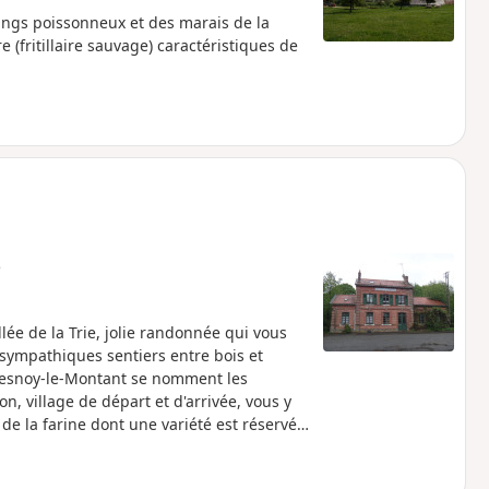
angs poissonneux et des marais de la
 (fritillaire sauvage) caractéristiques de
e
ée de la Trie, jolie randonnée qui vous
sympathiques sentiers entre bois et
Quesnoy-le-Montant se nomment les
, village de départ et d'arrivée, vous y
de la farine dont une variété est réservée
tant, mais également dans d'autres
patrimoniale, en somme.