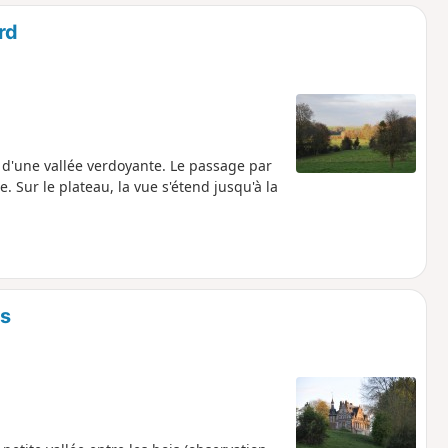
o
a
rd
i
m
p
d'une vallée verdoyante. Le passage par
. Sur le plateau, la vue s'étend jusqu'à la
es