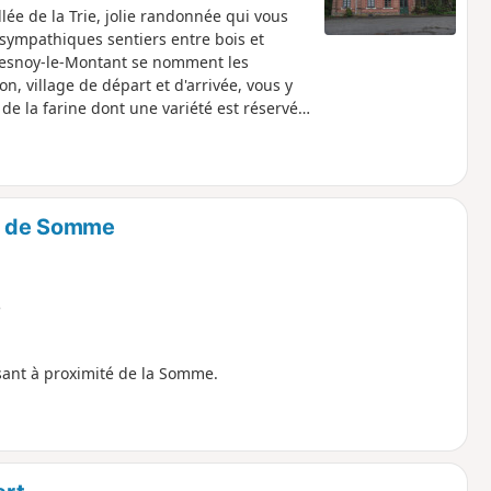
ée de la Trie, jolie randonnée qui vous
sympathiques sentiers entre bois et
Quesnoy-le-Montant se nomment les
, village de départ et d'arrivée, vous y
de la farine dont une variété est réservée
tant, mais également dans d'autres
patrimoniale, en somme.
ie de Somme
e
ssant à proximité de la Somme.