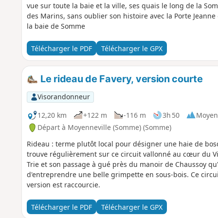
vue sur toute la baie et la ville, ses quais le long de la S
des Marins, sans oublier son histoire avec la Porte Jeanne
la baie de Somme
Télécharger le PDF
Télécharger le GPX
Le rideau de Favery, version courte
Visorandonneur
12,20 km
+122 m
-116 m
3h 50
Moyen
Départ à Moyenneville (Somme) (Somme)
Rideau : terme plutôt local pour désigner une haie de bos
trouve régulièrement sur ce circuit vallonné au cœur du Vi
Trie et son passage à gué près du manoir de Chaussoy qu'
d'entreprendre une belle grimpette en sous-bois. Ce circui
version est raccourcie.
Télécharger le PDF
Télécharger le GPX