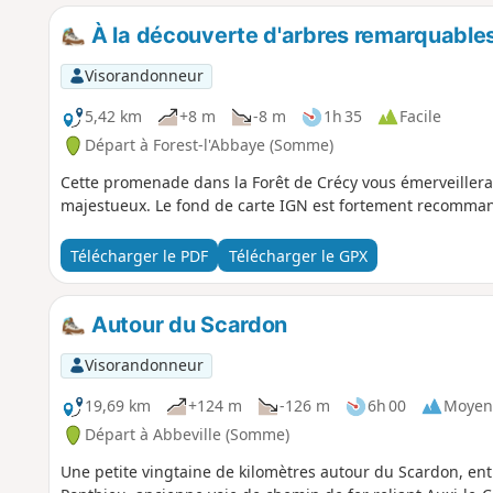
À la découverte d'arbres remarquables
Visorandonneur
5,42 km
+8 m
-8 m
1h 35
Facile
Départ à Forest-l'Abbaye (Somme)
Cette promenade dans la Forêt de Crécy vous émerveillera 
majestueux. Le fond de carte IGN est fortement recomman
Télécharger le PDF
Télécharger le GPX
Autour du Scardon
Visorandonneur
19,69 km
+124 m
-126 m
6h 00
Moyen
Départ à Abbeville (Somme)
Une petite vingtaine de kilomètres autour du Scardon, entre 