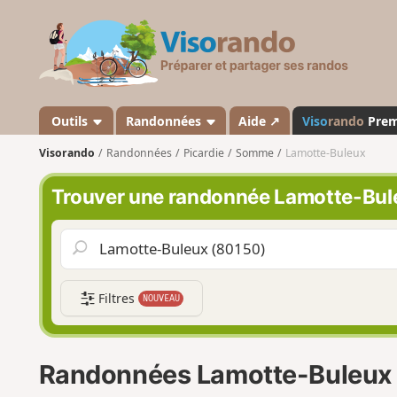
V
i
s
o
r
a
Outils
Randonnées
Aide ↗
Viso
rando
Pre
n
Visorando
Randonnées
Picardie
Somme
Lamotte-Buleux
d
o
Trouver une randonnée Lamotte-Bul
Filtres
NOUVEAU
Randonnées Lamotte-Buleux