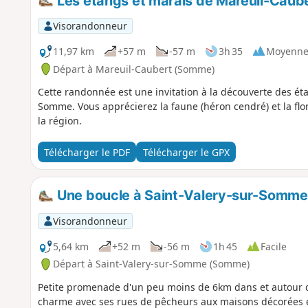
Les étangs et marais de Mareuil-Caub
Visorandonneur
11,97 km
+57 m
-57 m
3h 35
Moyenn
Départ à Mareuil-Caubert (Somme)
Cette randonnée est une invitation à la découverte des ét
Somme. Vous apprécierez la faune (héron cendré) et la flore
la région.
Télécharger le PDF
Télécharger le GPX
Une boucle à Saint-Valery-sur-Somme
Visorandonneur
5,64 km
+52 m
-56 m
1h 45
Facile
Départ à Saint-Valery-sur-Somme (Somme)
Petite promenade d'un peu moins de 6km dans et autour d
charme avec ses rues de pêcheurs aux maisons décorées et