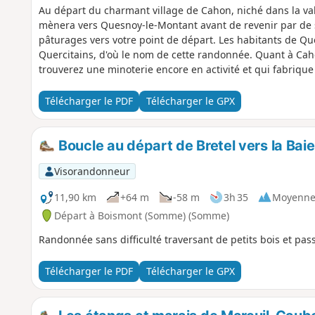
Au départ du charmant village de Cahon, niché dans la vall
mènera vers Quesnoy-le-Montant avant de revenir par de 
pâturages vers votre point de départ. Les habitants de 
Quercitains, d'où le nom de cette randonnée. Quant à Cahon
trouverez une minoterie encore en activité et qui fabrique 
à la baguette "Avocette" qui est vendue à Quesnoy-le-Mon
boulangeries de la Somme. Randonnée gastronomique et 
Télécharger le PDF
Télécharger le GPX
Boucle au départ de Bretel vers la Ba
Visorandonneur
11,90 km
+64 m
-58 m
3h 35
Moyenn
Départ à Boismont (Somme) (Somme)
Randonnée sans difficulté traversant de petits bois et pa
Télécharger le PDF
Télécharger le GPX