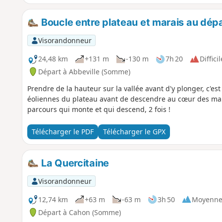
Boucle entre plateau et marais au dépa
Visorandonneur
24,48 km
+131 m
-130 m
7h 20
Difficil
Départ à Abbeville (Somme)
Prendre de la hauteur sur la vallée avant d'y plonger, c'est
éoliennes du plateau avant de descendre au cœur des ma
parcours qui monte et qui descend, 2 fois !
Télécharger le PDF
Télécharger le GPX
La Quercitaine
Visorandonneur
12,74 km
+63 m
-63 m
3h 50
Moyenn
Départ à Cahon (Somme)