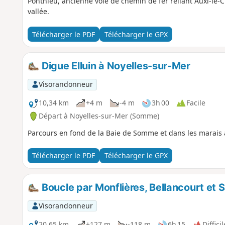
Ponthieu, ancienne voie de chemin de fer reliant Auxi-le-Ch
vallée.
Télécharger le PDF
Télécharger le GPX
Digue Elluin à Noyelles-sur-Mer
Visorandonneur
10,34 km
+4 m
-4 m
3h 00
Facile
Départ à Noyelles-sur-Mer (Somme)
Parcours en fond de la Baie de Somme et dans les marais 
Télécharger le PDF
Télécharger le GPX
Boucle par Monflières, Bellancourt et S
Visorandonneur
20,65 km
+127 m
-118 m
6h 15
Difficil