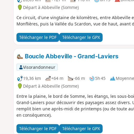
Départ à Abbeville (Somme)
Ce circuit, d'une vingtaine de kilomètres, entre Abbeville
Monflières, puis la Vallée du Scardon, vue de haut, avant 
Télécharger le PDF
Télécharger le GPX
Boucle Abbeville - Grand-Laviers
Visorandonneur
19,36 km
+64 m
-66 m
5h 45
Moyenn
Départ à Abbeville (Somme)
Entre la plaine, le bord de Somme, les étangs, les sous-bois
Grand-Laviers pour découvrir des paysages assez divers. 
remplit bien une après-midi de printemps (ou de toute au
en conséquence).
Télécharger le PDF
Télécharger le GPX