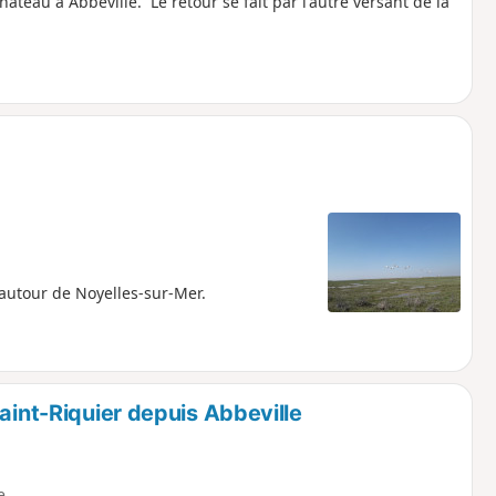
âteau à Abbeville. Le retour se fait par l'autre versant de la
autour de Noyelles-sur-Mer.
aint-Riquier depuis Abbeville
e