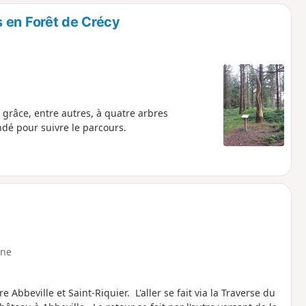
o
a
 en Forêt de Crécy
i
m
p
grâce, entre autres, à quatre arbres
dé pour suivre le parcours.
ne
Abbeville et Saint-Riquier. L'aller se fait via la Traverse du