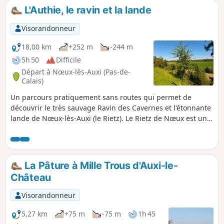
de vue sur la vallée et sur la charmante ville d'Auxi.
L'Authie, le ravin et la lande
Visorandonneur
18,00 km
+252 m
-244 m
5h 50
Difficile
Départ à Nœux-lès-Auxi (Pas-de-
Calais)
Un parcours pratiquement sans routes qui permet de
découvrir le très sauvage Ravin des Cavernes et l'étonnante
lande de Nœux-lès-Auxi (le Rietz). Le Rietz de Nœux est une
réserve naturelle protégée. On y trouve surtout au
printemps de très belles orchidées. Bien sûr, ne pas
cueillir ! Ce circuit reprend une très grande partie du
"Sentier de l'Étoile" dont on trouve quelques tracés, mais
La Pâture à Mille Trous d'Auxi-le-
pas de descriptif. En outre son balisage est minimaliste
Château
(peut-être même disparu en mai 2025). Les barrières sont
près du grillage à droite Avant de vous attaquer à ce
Visorandonneur
parcours, je vous conseille de visionner les 2 vidéos dont on
trouve les liens dans le commentaire de Denis.
5,27 km
+75 m
-75 m
1h 45