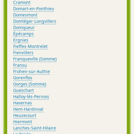
Cramont
Domart-en-Ponthieu
Domesmont
Domléger-Longvillers
Domqueur
Épécamps
Ergnies
Fieffes-Montrelet
Fienvillers
Franqueville (Somme)
Fransu
Frohen-sur-Authie
Gorenflos
Gorges (Somme)
Gueschart
Halloy-lès-Pernois
Havernas
Hem-Hardinval
Heuzecourt
Hiermont
Lanches-Saint-Hilaire