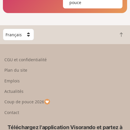
pouce
C
R
h
e
o
t
i
o
s
CGU et confidentialité
u
i
r
s
Plan du site
e
s
n
e
Emplois
h
z
Actualités
a
u
u
n
Coup de pouce 2026
t
p
a
Contact
y
s
Téléchargez l'application Visorando et partez à