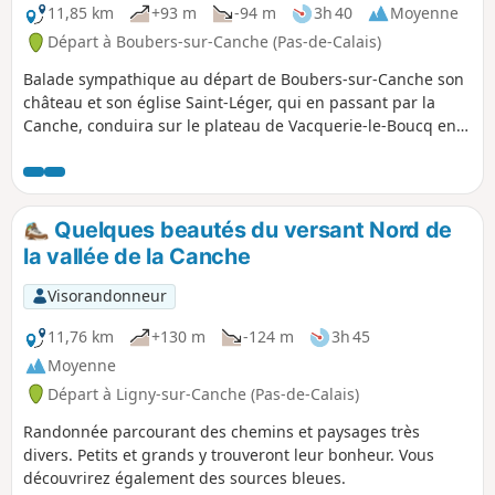
11,85 km
+93 m
-94 m
3h 40
Moyenne
Départ à Boubers-sur-Canche (Pas-de-Calais)
Balade sympathique au départ de Boubers-sur-Canche son
château et son église Saint-Léger, qui en passant par la
Canche, conduira sur le plateau de Vacquerie-le-Boucq en
contournant le Bois Madame, puis c'est la descente le long
du Bois des Avents jusque Boubers-sur-Canche.
Quelques beautés du versant Nord de
la vallée de la Canche
Visorandonneur
11,76 km
+130 m
-124 m
3h 45
Moyenne
Départ à Ligny-sur-Canche (Pas-de-Calais)
Randonnée parcourant des chemins et paysages très
divers. Petits et grands y trouveront leur bonheur. Vous
découvrirez également des sources bleues.