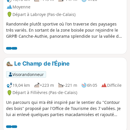
Moyenne
Départ à Labroye (Pas-de-Calais)
Randonnée plutôt sportive où l'on traverse des paysages
très variés. En sortant de la zone boisée pour rejoindre le
GRP® Canche-Authie, panorama splendide sur la vallée de
l'Authie.
Le Champ de l'Épine
Visorandonneur
19,04 km
+223 m
-221 m
6h 05
Difficile
Départ à Fillièvres (Pas-de-Calais)
Un parcours qui m'a été inspiré par le sentier du "Contour
des bois" proposé par l'Office de Tourisme des 7 vallées. Je
lui ai enlevé quelques parties macadamisées et rajouté
quelques chemins. Vous partez pour une journée de pleine
nature.