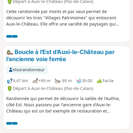
Départ à Auxi-le-Château (Pas-de-Calais)
Cette randonnée par monts et par vaux permet de
découvrir les trois "Villages Patrimoines" qui entourent
Auxi-le-Château. Elle offre une variété de paysages qui
témoignent de l'attachement des habitants aux patrimoines
et au respect de la diversité.
Boucle à l'Est d'Auxi-le-Château par
l'ancienne voie ferrée
Visorandonneur
9,47 km
+99 m
-99 m
3h 00
Facile
Départ à Auxi-le-Château (Pas-de-Calais)
Randonnée qui permet de découvrir la vallée de l'Authie,
côté Est. Nous passons par l'ancienne gare d'Auxi-le-
Château qui est un bel exemple de restauration et
reconversion du patrimoine existant. Notons également le
petit cimetière militaire qui nous rappelle, ici aussi, les
horreurs de la guerre. Enfin, profitons des superbes points