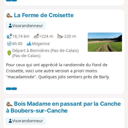
chemins d'exploitation. Pique-nique possible sur la place.
On peut enchaîner avec la randonnée "Les pâtis au départ
de Barly" pour un total de 20 km.
La Ferme de Croisette
Visorandonneur
18,74 km
+224 m
-220 m
6h 00
Moyenne
Départ à Bonnières (Pas-de-Calais)
(Pas-de-Calais)
Pour ceux qui ont apprécié la randonnée du Fond de
Croisette, voici une autre version a priori moins
"macadamisée". Quelques jolis sentiers près de Barly.
Bois Madame en passant par la Canche
à Boubers-sur-Canche
Visorandonneur