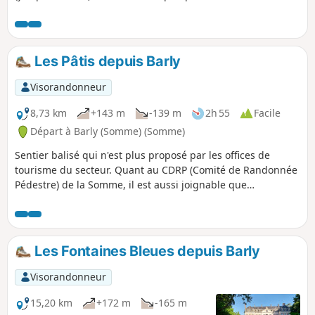
pleine campagne.
Les Pâtis depuis Barly
Visorandonneur
8,73 km
+143 m
-139 m
2h 55
Facile
Départ à Barly (Somme) (Somme)
Sentier balisé qui n'est plus proposé par les offices de
tourisme du secteur. Quant au CDRP (Comité de Randonnée
Pédestre) de la Somme, il est aussi joignable que
l'Arlésienne ! C'est un petit parcours très plaisant avec deux
très beaux sentiers : au départ, la montée sur le plateau
puis, à Remaisnil, la descente par le Bois de Courcelles.
Les Fontaines Bleues depuis Barly
Visorandonneur
15,20 km
+172 m
-165 m