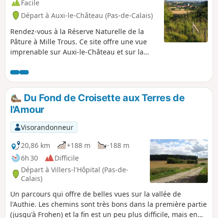
Facile
Départ à Auxi-le-Château (Pas-de-Calais)
Rendez-vous à la Réserve Naturelle de la
Pâture à Mille Trous. Ce site offre une vue
imprenable sur Auxi-le-Château et sur la
vallée de l'Authie. Un petit circuit vallonné et
un bon bol d'air. Prévoyez de bonnes
chaussures!
Du Fond de Croisette aux Terres de
l'Amour
Visorandonneur
20,86 km
+188 m
-188 m
6h 30
Difficile
Départ à Villers-l'Hôpital (Pas-de-
Calais)
Un parcours qui offre de belles vues sur la vallée de
l'Authie. Les chemins sont très bons dans la première partie
(jusqu'à Frohen) et la fin est un peu plus difficile, mais en