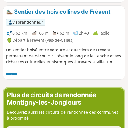
Sentier des trois collines de Frévent
Visorandonneur
8,62 km
+66 m
-62 m
2h 40
Facile
Départ à Frévent (Pas-de-Calais)
Un sentier boisé entre verdure et quartiers de Frévent
permettant de découvrir Frévent le long de la Canche et ses
richesses culturelles et historiques à travers la ville. Un
mélange agréable et dépaysant.
Plus de circuits de randonnée
Montigny-les-Jongleurs
Découvrez aussi les circuits de randonnée des communes
à proximité