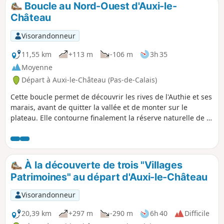
Boucle au Nord-Ouest d'Auxi-le-
p
Château
Visorandonneur
11,55 km
+113 m
-106 m
3h 35
Moyenne
Départ à Auxi-le-Château (Pas-de-Calais)
Cette boucle permet de découvrir les rives de l'Authie et ses
marais, avant de quitter la vallée et de monter sur le
plateau. Elle contourne finalement la réserve naturelle de la
Pâture Mille Trous. Très beau point de vue sur Auxi-le-
Château et son église classée du XVe siècle.
À la découverte de trois "Villages
Patrimoines" au départ d'Auxi-le-Château
Visorandonneur
20,39 km
+297 m
-290 m
6h 40
Difficile