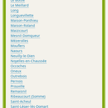
Le Boisle
Le Meillard
Long
Longuevillette
Maison-Ponthieu
Maison-Roland
Maizicourt
Mesnil-Domqueur
Mézerolles
Mouflers
Naours
Neuilly-le-Dien
Noyelles-en-Chaussée
Occoches
Oneux
Outrebois
Pernois
Prouville
Remaisnil
Ribeaucourt (Somme)
Saint-Acheul
Saint-Léger-lès-Domart