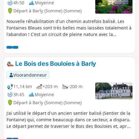
4h 50
Moyenne
Départ à Barly (Somme) (Somme)
Nouvelle réhabilitation d'un chemin autrefois balisé. Les
Fontaines Bleues sont très belles mais laissées totalement à
l'abandon ! C'est un circuit de pleine nature avec la
traversée de deux bois. Bonus : on peut démarrer avec la
rando "le Bois des Bouloies". Au point (7), en virant à
gauche, on se retrouve sur ce parcours (vers le lieu-dit les
Tilleuls : point (3). Le total doit alors faire environ 24 km.
Le Bois des Bouloies à Barly
Visorandonneur
11,14 km
+203 m
-200 m
3h 45
Moyenne
Départ à Barly (Somme) (Somme)
J'ai utilisé le départ d'un ancien sentier balisé (Sentier de la
Fontaine) qui, comme beaucoup dans ce secteur, a disparu.
Le départ permet de traverser le Bois des Bouloies et, après
la traversée d'Occoches, le retour s'effectue sur de larges