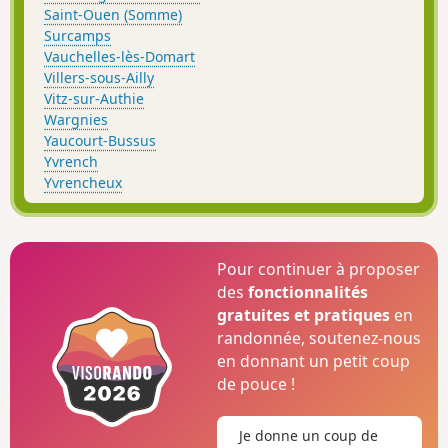
Saint-Ouen (Somme)
Surcamps
Vauchelles-lès-Domart
Villers-sous-Ailly
Vitz-sur-Authie
Wargnies
Yaucourt-Bussus
Yvrench
Yvrencheux
Pour continuer à proposer
des
fonctionnalités
gratuites et pratiques
en
randonnée, soutenez-nous
en donnant un petit coup
de pouce !
Je donne un coup de