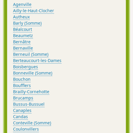
Agenville
Ailly-le-Haut-Clocher
Autheux
Barly (Somme)
Béalcourt
Beaumetz
Bernâtre
Bernaville
Berneuil (Somme)
Berteaucourt-les-Dames
Boisbergues
Bonneville (Somme)
Bouchon
Boufflers
Brailly-Cornehotte
Brucamps
Bussus-Bussuel
Canaples
Candas
Conteville (Somme)
Coulonvillers