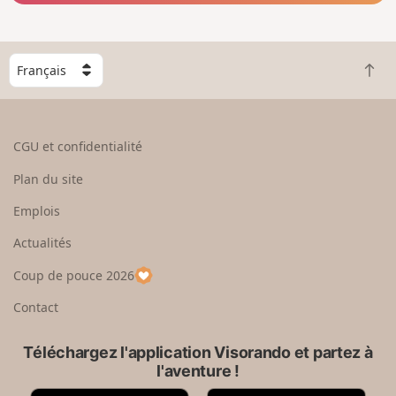
C
R
h
e
o
t
i
o
s
CGU et confidentialité
u
i
r
s
Plan du site
e
s
n
e
Emplois
h
z
Actualités
a
u
u
n
Coup de pouce 2026
t
p
a
Contact
y
s
Téléchargez l'application Visorando et partez à
l'aventure !