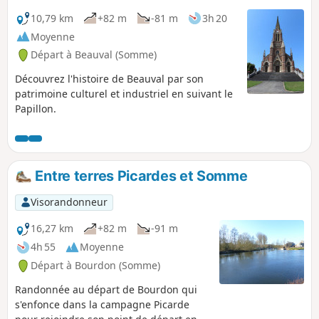
10,79 km
+82 m
-81 m
3h 20
Moyenne
Départ à Beauval (Somme)
Découvrez l'histoire de Beauval par son
patrimoine culturel et industriel en suivant le
Papillon.
Entre terres Picardes et Somme
Visorandonneur
16,27 km
+82 m
-91 m
4h 55
Moyenne
Départ à Bourdon (Somme)
Randonnée au départ de Bourdon qui
s'enfonce dans la campagne Picarde