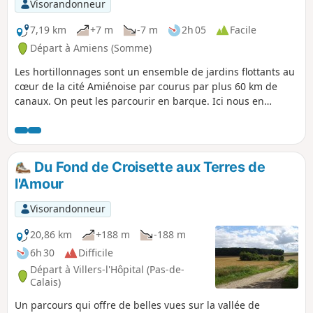
Visorandonneur
7,19 km
+7 m
-7 m
2h 05
Facile
Départ à Amiens (Somme)
Les hortillonnages sont un ensemble de jardins flottants au
cœur de la cité Amiénoise par courus par plus 60 km de
canaux. On peut les parcourir en barque. Ici nous en
faisons le tour à pied.
Du Fond de Croisette aux Terres de
l'Amour
Visorandonneur
20,86 km
+188 m
-188 m
6h 30
Difficile
Départ à Villers-l'Hôpital (Pas-de-
Calais)
Un parcours qui offre de belles vues sur la vallée de