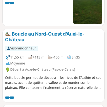
Boucle au Nord-Ouest d'Auxi-le-
Château
Visorandonneur
11,55 km
+113 m
-106 m
3h 35
Moyenne
Départ à Auxi-le-Château (Pas-de-Calais)
Cette boucle permet de découvrir les rives de l'Authie et ses
marais, avant de quitter la vallée et de monter sur le
plateau. Elle contourne finalement la réserve naturelle de la
Pâture Mille Trous. Très beau point de vue sur Auxi-le-
Château et son église classée du XVe siècle.