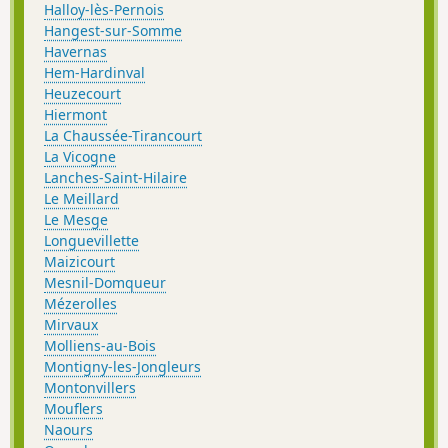
Halloy-lès-Pernois
Hangest-sur-Somme
Havernas
Hem-Hardinval
Heuzecourt
Hiermont
La Chaussée-Tirancourt
La Vicogne
Lanches-Saint-Hilaire
Le Meillard
Le Mesge
Longuevillette
Maizicourt
Mesnil-Domqueur
Mézerolles
Mirvaux
Molliens-au-Bois
Montigny-les-Jongleurs
Montonvillers
Mouflers
Naours