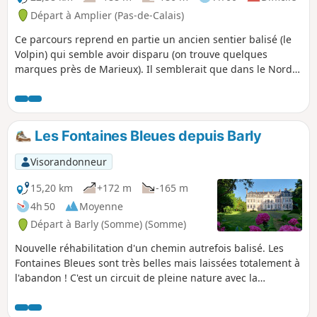
Départ à Amplier (Pas-de-Calais)
Ce parcours reprend en partie un ancien sentier balisé (le
Volpin) qui semble avoir disparu (on trouve quelques
marques près de Marieux). Il semblerait que dans le Nord
de la Somme, la durée de vie des sentiers balisés soit aussi
courte que celle des lièvres. Il est bien sûr possible de ne
faire que 17 km (en prenant à gauche au point 11), mais la
petite boucle Nord est très intéressante. Très peu de routes
Les Fontaines Bleues depuis Barly
et les chemins sont très corrects, mais parfois très herbeux.
Changement de parcours en mai 2024, car le chemin entre
Visorandonneur
le cimetière et l'église est pour le moment barré.
15,20 km
+172 m
-165 m
4h 50
Moyenne
Départ à Barly (Somme) (Somme)
Nouvelle réhabilitation d'un chemin autrefois balisé. Les
Fontaines Bleues sont très belles mais laissées totalement à
l'abandon ! C'est un circuit de pleine nature avec la
traversée de deux bois. Bonus : on peut démarrer avec la
rando "le Bois des Bouloies". Au point (7), en virant à