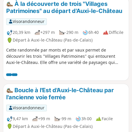
À la découverte de trois "Villages
Patrimoines" au départ d'Auxi-le-Château
Visorandonneur
20,39 km
+297 m
-290 m
6h 40
Difficile
Départ à Auxi-le-Château (Pas-de-Calais)
Cette randonnée par monts et par vaux permet de
découvrir les trois "Villages Patrimoines" qui entourent
Auxi-le-Château. Elle offre une variété de paysages qui
témoignent de l'attachement des habitants aux patrimoines
et au respect de la diversité.
Boucle à l'Est d'Auxi-le-Château par
l'ancienne voie ferrée
Visorandonneur
9,47 km
+99 m
-99 m
3h 00
Facile
Départ à Auxi-le-Château (Pas-de-Calais)