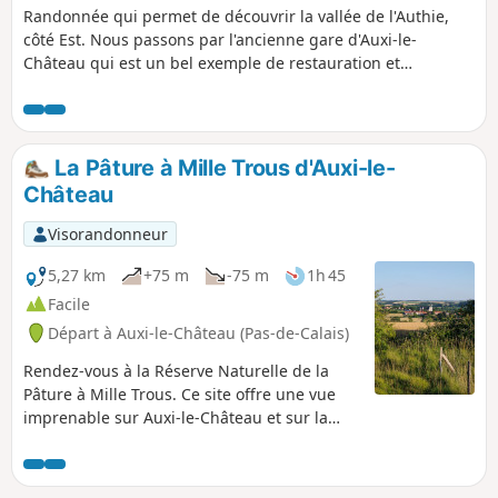
Randonnée qui permet de découvrir la vallée de l'Authie,
côté Est. Nous passons par l'ancienne gare d'Auxi-le-
Château qui est un bel exemple de restauration et
reconversion du patrimoine existant. Notons également le
petit cimetière militaire qui nous rappelle, ici aussi, les
horreurs de la guerre. Enfin, profitons des superbes points
de vue sur la vallée et sur la charmante ville d'Auxi.
La Pâture à Mille Trous d'Auxi-le-
Château
Visorandonneur
5,27 km
+75 m
-75 m
1h 45
Facile
Départ à Auxi-le-Château (Pas-de-Calais)
Rendez-vous à la Réserve Naturelle de la
Pâture à Mille Trous. Ce site offre une vue
imprenable sur Auxi-le-Château et sur la
vallée de l'Authie. Un petit circuit vallonné et
un bon bol d'air. Prévoyez de bonnes
chaussures!