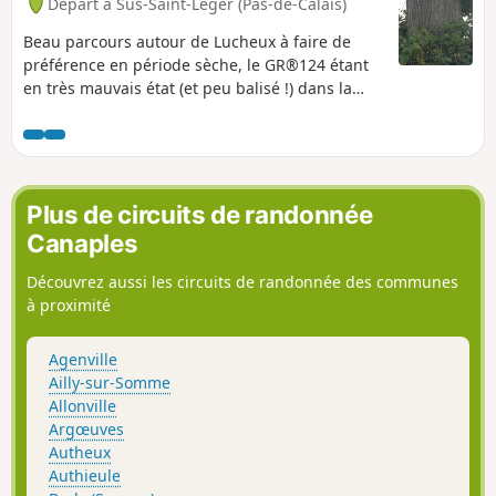
Départ à Sus-Saint-Léger (Pas-de-Calais)
Beau parcours autour de Lucheux à faire de
préférence en période sèche, le GR®124 étant
en très mauvais état (et peu balisé !) dans la
forêt. Possibilité de voir chevreuils et sangliers.
Ce parcours remplace l'ancien dont la partie en
lisière Ouest est désormais impraticable.
Plus de circuits de randonnée
Canaples
Découvrez aussi les circuits de randonnée des communes
à proximité
Agenville
Ailly-sur-Somme
Allonville
Argœuves
Autheux
Authieule