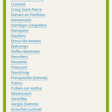
Cramont
Crouy-Saint-Pierre
Domart-en-Ponthieu
Domesmont
Domléger-Longvillers
Domqueur
Doullens
Dreuil-lès-Amiens
Épécamps
Fieffes-Montrelet
Fienvillers
Flesselles
Flixecourt
Fourdrinoy
Franqueville (Somme)
Fransu
Frohen-sur-Authie
Gézaincourt
Gorenflos
Gorges (Somme)
Grouches-Luchuel