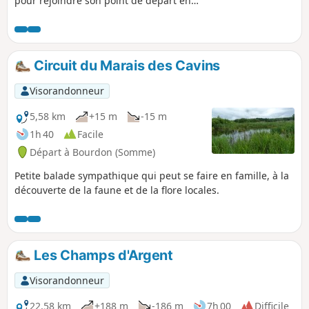
pour rejoindre son point de départ en
longeant le Canal de la Somme.
Circuit du Marais des Cavins
Visorandonneur
5,58 km
+15 m
-15 m
1h 40
Facile
Départ à Bourdon (Somme)
Petite balade sympathique qui peut se faire en famille, à la
découverte de la faune et de la flore locales.
Les Champs d'Argent
Visorandonneur
22,58 km
+188 m
-186 m
7h 00
Difficile