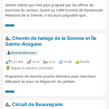
Sentier balisé qui n'est plus proposé par les offices de
tourisme du secteur. Quant au CDRP (Comité de Randonnée
Pédestre) de la Somme, il est aussi joignable que
l'Arlésienne ! C'est un petit parcours très plaisant avec deux
très beaux sentiers : au départ, la montée sur le plateau
puis, à Remaisnil, la descente par le Bois de Courcelles.
Chemin de halage de la Somme et Île
Sainte-Aragone
Visorandonneur
5,21 km
+4 m
-4 m
1h 30
Facile
Départ à Amiens (Somme)
Proposition de marche proche d'Amiens pour marcheur
débutant ou pour se dégourdir les jambes.
Circuit de Beaurepaire