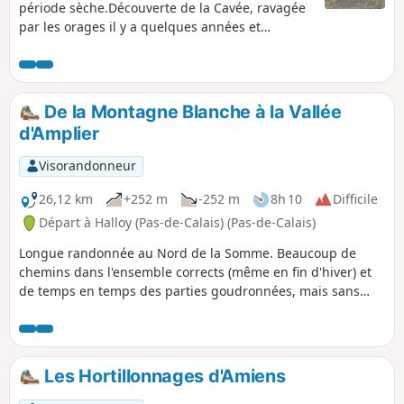
période sèche.Découverte de la Cavée, ravagée
par les orages il y a quelques années et
magnifiquement restaurée.Un bon bout de
chemin sur l'ancienne voie ferrée (bien
ombragée) avant de descendre sur le beau
village de Grouches-Luchuel.
De la Montagne Blanche à la Vallée
d'Amplier
Visorandonneur
26,12 km
+252 m
-252 m
8h 10
Difficile
Départ à Halloy (Pas-de-Calais) (Pas-de-Calais)
Longue randonnée au Nord de la Somme. Beaucoup de
chemins dans l'ensemble corrects (même en fin d'hiver) et
de temps en temps des parties goudronnées, mais sans
véhicules. Belle variété de paysages ! Je trouve la Vallée
d'Amplier très belle et le chemin entre Beauquesne et
Beauval est très intéressant.
Les Hortillonnages d'Amiens