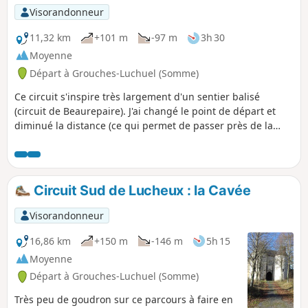
Visorandonneur
11,32 km
+101 m
-97 m
3h 30
Moyenne
Départ à Grouches-Luchuel (Somme)
Ce circuit s'inspire très largement d'un sentier balisé
(circuit de Beaurepaire). J'ai changé le point de départ et
diminué la distance (ce qui permet de passer près de la
Ferme de Beaurepaire). J'ai également réduit les parties
macadamisées au passage dans Doullens. C'est peut-être
un peu monotone mais on est pratiquement tout le temps
en pleine campagne.
Circuit Sud de Lucheux : la Cavée
Visorandonneur
16,86 km
+150 m
-146 m
5h 15
Moyenne
Départ à Grouches-Luchuel (Somme)
Très peu de goudron sur ce parcours à faire en