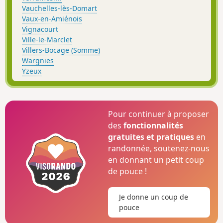
Vauchelles-lès-Domart
Vaux-en-Amiénois
Vignacourt
Ville-le-Marclet
Villers-Bocage (Somme)
Wargnies
Yzeux
Pour continuer à proposer
des
fonctionnalités
gratuites et pratiques
en
randonnée, soutenez-nous
en donnant un petit coup
de pouce !
Je donne un coup de
pouce