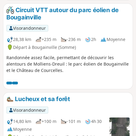
Circuit VTT autour du parc éolien de
Bougainville
Visorandonneur
28,38 km
+235 m
-236 m
2h
Moyenne
Départ à Bougainville (Somme)
Randonnée assez facile, permettant de découvrir les
alentours de Molliens-Dreuil : le parc éolien de Bougainville
et le Château de Courcelles.
Lucheux et sa forêt
Visorandonneur
14,80 km
+100 m
-101 m
4h 30
Moyenne