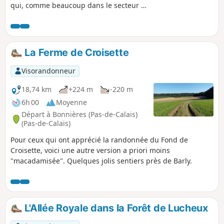
qui, comme beaucoup dans le secteur a
entièrement disparu (le CDRP de la
Somme semble assez peu efficace et en
plus, est injoignable). C'est un parcours
quasiment sans route, mais la traversée
La Ferme de Croisette
de la Forêt de Lucheux est très difficile
car beaucoup de sentiers sont défoncés.
Visorandonneur
Heureusement, le balisage GR® y est
correct. Donc parcours difficile, voire
18,74 km
+224 m
-220 m
très difficile après les pluies : correct le
6h 00
Moyenne
19 avril 2026 à part bien sûr la traversée
Départ à Bonnières (Pas-de-Calais)
de la forêt où le "chemin" est chaotique.
(Pas-de-Calais)
Pour ceux qui ont apprécié la randonnée du Fond de
Croisette, voici une autre version a priori moins
"macadamisée". Quelques jolis sentiers près de Barly.
L'Allée Royale dans la Forêt de Lucheux