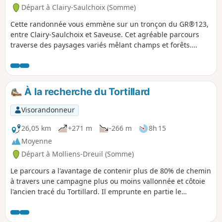
Départ à Clairy-Saulchoix (Somme)
Cette randonnée vous emmène sur un tronçon du GR®123,
entre Clairy-Saulchoix et Saveuse. Cet agréable parcours
traverse des paysages variés mêlant champs et forêts.
L’itinéraire emprunte une portion du sentier de grande
randonnée reliant Contes (Pas-de-Calais) à Carlepont (Oise),
et offre un détour par la commune de Ferrières, avec sa
forêt paisible et ses chemins ombragés, idéals pour une
À la recherche du Tortillard
pause nature aux portes d’Amiens.
Visorandonneur
26,05 km
+271 m
-266 m
8h 15
Moyenne
Départ à Molliens-Dreuil (Somme)
Le parcours a l'avantage de contenir plus de 80% de chemin
à travers une campagne plus ou moins vallonnée et côtoie
l'ancien tracé du Tortillard. Il emprunte en partie le
GR®125.