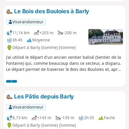
gauche, on se retrouve sur ce parcours (vers le lieu-dit les
Tilleuls : point (3). Le total doit alors faire environ 24 km.
Le Bois des Bouloies à Barly
Visorandonneur
11,14 km
+203 m
-200 m
3h 45
Moyenne
Départ à Barly (Somme) (Somme)
J'ai utilisé le départ d'un ancien sentier balisé (Sentier de la
Fontaine) qui, comme beaucoup dans ce secteur, a disparu.
Le départ permet de traverser le Bois des Bouloies et, après
la traversée d'Occoches, le retour s'effectue sur de larges
chemins d'exploitation. Pique-nique possible sur la place.
On peut enchaîner avec la randonnée "Les pâtis au départ
de Barly" pour un total de 20 km.
Les Pâtis depuis Barly
Visorandonneur
8,73 km
+143 m
-139 m
2h 55
Facile
Départ à Barly (Somme) (Somme)