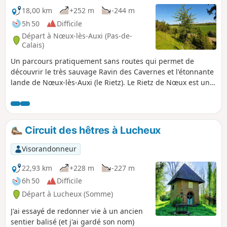
18,00 km
+252 m
-244 m
5h 50
Difficile
Départ à Nœux-lès-Auxi (Pas-de-
Calais)
Un parcours pratiquement sans routes qui permet de
découvrir le très sauvage Ravin des Cavernes et l'étonnante
lande de Nœux-lès-Auxi (le Rietz). Le Rietz de Nœux est une
réserve naturelle protégée. On y trouve surtout au
printemps de très belles orchidées. Bien sûr, ne pas
cueillir ! Ce circuit reprend une très grande partie du
"Sentier de l'Étoile" dont on trouve quelques tracés, mais
Circuit des hêtres à Lucheux
pas de descriptif. En outre son balisage est minimaliste
(peut-être même disparu en mai 2025). Les barrières sont
Visorandonneur
près du grillage à droite Avant de vous attaquer à ce
parcours, je vous conseille de visionner les 2 vidéos dont on
22,93 km
+228 m
-227 m
trouve les liens dans le commentaire de Denis.
6h 50
Difficile
Départ à Lucheux (Somme)
J'ai essayé de redonner vie à un ancien
sentier balisé (et j'ai gardé son nom)