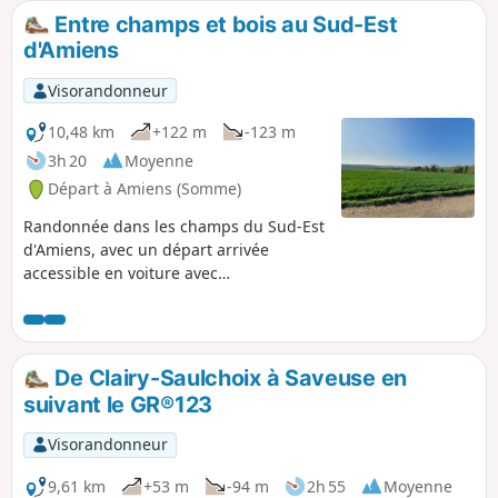
Entre champs et bois au Sud-Est
d'Amiens
Visorandonneur
10,48 km
+122 m
-123 m
3h 20
Moyenne
Départ à Amiens (Somme)
Randonnée dans les champs du Sud-Est
d'Amiens, avec un départ arrivée
accessible en voiture avec
stationnement ou en bus. Les paysages
changent en fonction des saisons et des
plantations dans les champs. Passage
par le bois face au cimetière de Cagny,
De Clairy-Saulchoix à Saveuse en
ceci amène un peu de fraicheur
suivant le GR®123
pendant la randonnée. bonne
découverte à vous.
Visorandonneur
9,61 km
+53 m
-94 m
2h 55
Moyenne