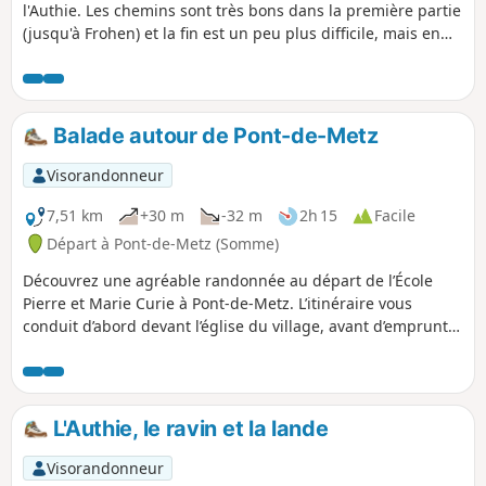
l'Authie. Les chemins sont très bons dans la première partie
(jusqu'à Frohen) et la fin est un peu plus difficile, mais en
pleine campagne.
Balade autour de Pont-de-Metz
Visorandonneur
7,51 km
+30 m
-32 m
2h 15
Facile
Départ à Pont-de-Metz (Somme)
Découvrez une agréable randonnée au départ de l’École
Pierre et Marie Curie à Pont-de-Metz. L’itinéraire vous
conduit d’abord devant l’église du village, avant d’emprunter
un chemin de terre paisible longeant l’Étang de la
Ballastière. Le parcours se poursuit à travers le Parc du Pré
du Moulin, offrant un cadre verdoyant et reposant, puis se
termine en suivant la voie ferrée, pour une balade mêlant
L'Authie, le ravin et la lande
nature et patrimoine local.
Visorandonneur