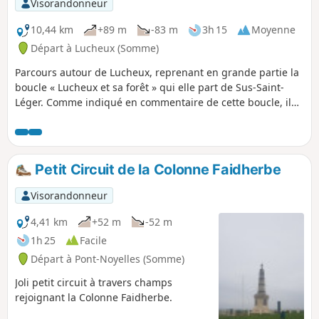
Visorandonneur
10,44 km
+89 m
-83 m
3h 15
Moyenne
Départ à Lucheux (Somme)
Parcours autour de Lucheux, reprenant en grande partie la
boucle « Lucheux et sa forêt » qui elle part de Sus-Saint-
Léger. Comme indiqué en commentaire de cette boucle, il
vaut mieux effectuer cette randonnée par temps sec, la
partie GR®124 dans la forêt étant en très mauvais état. Il
est toutefois assez facile de passer à l’écart des parties
impraticables, voire d'éviter ce passage.
Petit Circuit de la Colonne Faidherbe
Visorandonneur
4,41 km
+52 m
-52 m
1h 25
Facile
Départ à Pont-Noyelles (Somme)
Joli petit circuit à travers champs
rejoignant la Colonne Faidherbe.