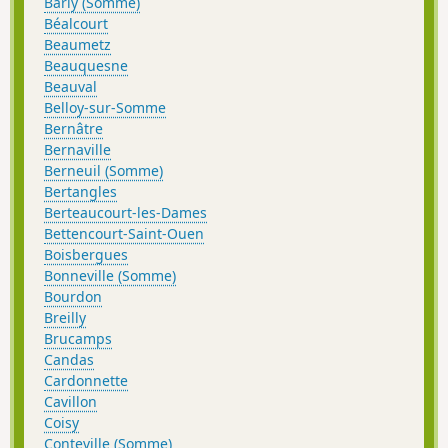
Barly (Somme)
Béalcourt
Beaumetz
Beauquesne
Beauval
Belloy-sur-Somme
Bernâtre
Bernaville
Berneuil (Somme)
Bertangles
Berteaucourt-les-Dames
Bettencourt-Saint-Ouen
Boisbergues
Bonneville (Somme)
Bourdon
Breilly
Brucamps
Candas
Cardonnette
Cavillon
Coisy
Conteville (Somme)