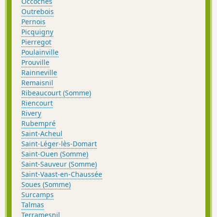
Occoches
Outrebois
Pernois
Picquigny
Pierregot
Poulainville
Prouville
Rainneville
Remaisnil
Ribeaucourt (Somme)
Riencourt
Rivery
Rubempré
Saint-Acheul
Saint-Léger-lès-Domart
Saint-Ouen (Somme)
Saint-Sauveur (Somme)
Saint-Vaast-en-Chaussée
Soues (Somme)
Surcamps
Talmas
Terramesnil