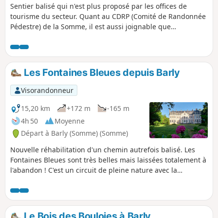
Sentier balisé qui n'est plus proposé par les offices de
tourisme du secteur. Quant au CDRP (Comité de Randonnée
Pédestre) de la Somme, il est aussi joignable que
l'Arlésienne ! C'est un petit parcours très plaisant avec deux
très beaux sentiers : au départ, la montée sur le plateau
puis, à Remaisnil, la descente par le Bois de Courcelles.
Les Fontaines Bleues depuis Barly
Visorandonneur
15,20 km
+172 m
-165 m
4h 50
Moyenne
Départ à Barly (Somme) (Somme)
Nouvelle réhabilitation d'un chemin autrefois balisé. Les
Fontaines Bleues sont très belles mais laissées totalement à
l'abandon ! C'est un circuit de pleine nature avec la
traversée de deux bois. Bonus : on peut démarrer avec la
rando "le Bois des Bouloies". Au point (7), en virant à
gauche, on se retrouve sur ce parcours (vers le lieu-dit les
Tilleuls : point (3). Le total doit alors faire environ 24 km.
Le Bois des Bouloies à Barly