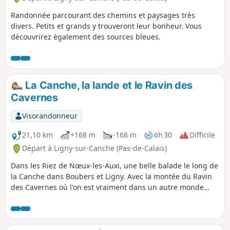
Randonnée parcourant des chemins et paysages très
divers. Petits et grands y trouveront leur bonheur. Vous
découvrirez également des sources bleues.
La Canche, la lande et le Ravin des
Cavernes
Visorandonneur
21,10 km
+168 m
-168 m
6h 30
Difficile
Départ à Ligny-sur-Canche (Pas-de-Calais)
Dans les Riez de Nœux-les-Auxi, une belle balade le long de
la Canche dans Boubers et Ligny. Avec la montée du Ravin
des Cavernes où l'on est vraiment dans un autre monde
(encore plus maintenant, avec le chaos final). Parcours
devenant très difficile en période humide dans le riez et le
ravin.