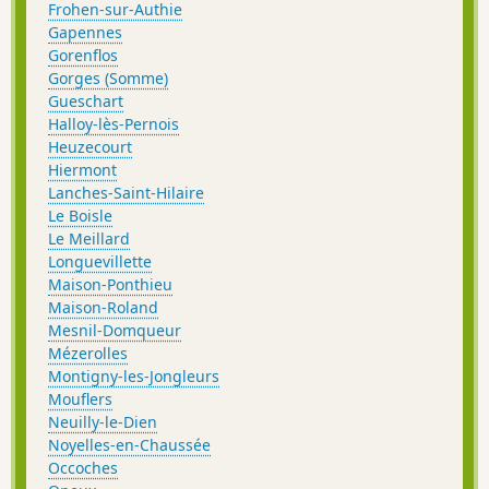
Frohen-sur-Authie
Gapennes
Gorenflos
Gorges (Somme)
Gueschart
Halloy-lès-Pernois
Heuzecourt
Hiermont
Lanches-Saint-Hilaire
Le Boisle
Le Meillard
Longuevillette
Maison-Ponthieu
Maison-Roland
Mesnil-Domqueur
Mézerolles
Montigny-les-Jongleurs
Mouflers
Neuilly-le-Dien
Noyelles-en-Chaussée
Occoches