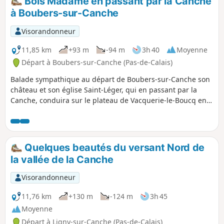
Bois Madame en passant par la Canche
à Boubers-sur-Canche
Visorandonneur
11,85 km
+93 m
-94 m
3h 40
Moyenne
Départ à Boubers-sur-Canche (Pas-de-Calais)
Balade sympathique au départ de Boubers-sur-Canche son
château et son église Saint-Léger, qui en passant par la
Canche, conduira sur le plateau de Vacquerie-le-Boucq en
contournant le Bois Madame, puis c'est la descente le long
du Bois des Avents jusque Boubers-sur-Canche.
Quelques beautés du versant Nord de
la vallée de la Canche
Visorandonneur
11,76 km
+130 m
-124 m
3h 45
Moyenne
Départ à Ligny-sur-Canche (Pas-de-Calais)