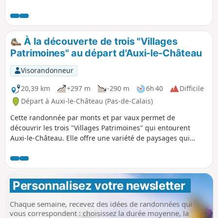
Pâture Mille Trous. Très beau point de vue sur Auxi-le-
Château et son église classée du XVe siècle.
À la découverte de trois "Villages
Patrimoines" au départ d'Auxi-le-Château
Visorandonneur
20,39 km
+297 m
-290 m
6h 40
Difficile
Départ à Auxi-le-Château (Pas-de-Calais)
Cette randonnée par monts et par vaux permet de
découvrir les trois "Villages Patrimoines" qui entourent
Auxi-le-Château. Elle offre une variété de paysages qui
témoignent de l'attachement des habitants aux patrimoines
et au respect de la diversité.
Personnalisez votre newsletter 
Chaque semaine, recevez des idées de randonnées qui
vous correspondent : choisissez la durée moyenne, la