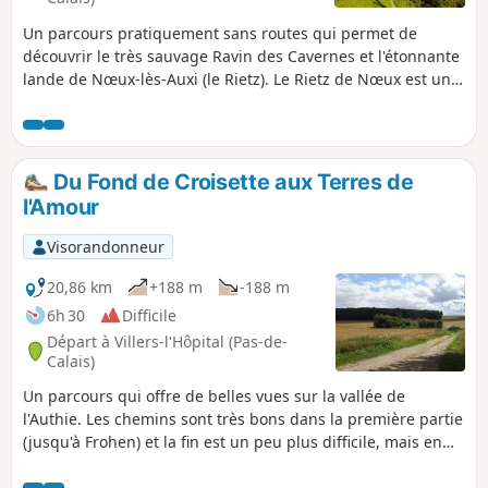
Un parcours pratiquement sans routes qui permet de
découvrir le très sauvage Ravin des Cavernes et l'étonnante
lande de Nœux-lès-Auxi (le Rietz). Le Rietz de Nœux est une
réserve naturelle protégée. On y trouve surtout au
printemps de très belles orchidées. Bien sûr, ne pas
cueillir ! Ce circuit reprend une très grande partie du
"Sentier de l'Étoile" dont on trouve quelques tracés, mais
Du Fond de Croisette aux Terres de
pas de descriptif. En outre son balisage est minimaliste
l'Amour
(peut-être même disparu en mai 2025). Les barrières sont
près du grillage à droite Avant de vous attaquer à ce
Visorandonneur
parcours, je vous conseille de visionner les 2 vidéos dont on
trouve les liens dans le commentaire de Denis.
20,86 km
+188 m
-188 m
6h 30
Difficile
Départ à Villers-l'Hôpital (Pas-de-
Calais)
Un parcours qui offre de belles vues sur la vallée de
l'Authie. Les chemins sont très bons dans la première partie
(jusqu'à Frohen) et la fin est un peu plus difficile, mais en
pleine campagne.