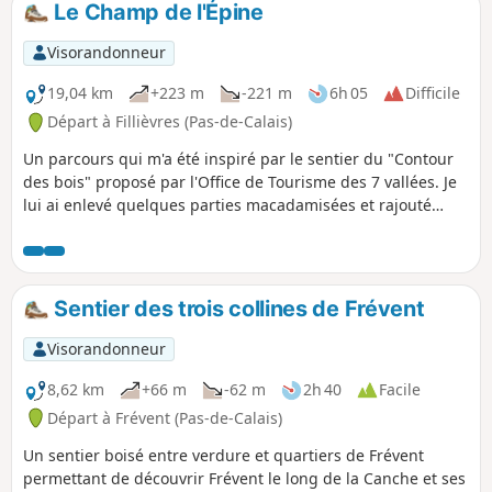
Le Champ de l'Épine
Visorandonneur
19,04 km
+223 m
-221 m
6h 05
Difficile
Départ à Fillièvres (Pas-de-Calais)
Un parcours qui m'a été inspiré par le sentier du "Contour
des bois" proposé par l'Office de Tourisme des 7 vallées. Je
lui ai enlevé quelques parties macadamisées et rajouté
quelques chemins. Vous partez pour une journée de pleine
nature.
Sentier des trois collines de Frévent
Visorandonneur
8,62 km
+66 m
-62 m
2h 40
Facile
Départ à Frévent (Pas-de-Calais)
Un sentier boisé entre verdure et quartiers de Frévent
permettant de découvrir Frévent le long de la Canche et ses