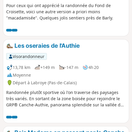
Pour ceux qui ont apprécié la randonnée du Fond de
Croisette, voici une autre version a priori moins
"macadamisée". Quelques jolis sentiers près de Barly.
Les oseraies de l'Authie
Visorandonneur
13,78 km
+149 m
-147 m
4h 20
Moyenne
Départ à Labroye (Pas-de-Calais)
Randonnée plutôt sportive où l'on traverse des paysages
très variés. En sortant de la zone boisée pour rejoindre le
GRP® Canche-Authie, panorama splendide sur la vallée de
l'Authie.