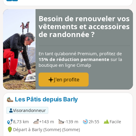
Besoin de renouveler vos
vêtements et accessoires
de randonnée ?
En tant qu’abonné Premium, profitez de
15% de réduction permanente
sur la
boutique en ligne Cimalp
J'en profite
Les Pâtis depuis Barly
Visorandonneur
8,73 km
+143 m
-139 m
2h 55
Facile
Départ à Barly (Somme) (Somme)