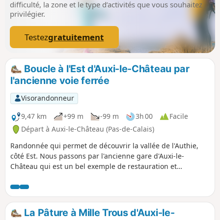
difficulté, la zone et le type d’activités que vous souhaitez
privilégier.
Testez
gratuitement
Boucle à l'Est d'Auxi-le-Château par
l'ancienne voie ferrée
Visorandonneur
9,47 km
+99 m
-99 m
3h 00
Facile
Départ à Auxi-le-Château (Pas-de-Calais)
Randonnée qui permet de découvrir la vallée de l'Authie,
côté Est. Nous passons par l'ancienne gare d'Auxi-le-
Château qui est un bel exemple de restauration et
reconversion du patrimoine existant. Notons également le
petit cimetière militaire qui nous rappelle, ici aussi, les
horreurs de la guerre. Enfin, profitons des superbes points
de vue sur la vallée et sur la charmante ville d'Auxi.
La Pâture à Mille Trous d'Auxi-le-