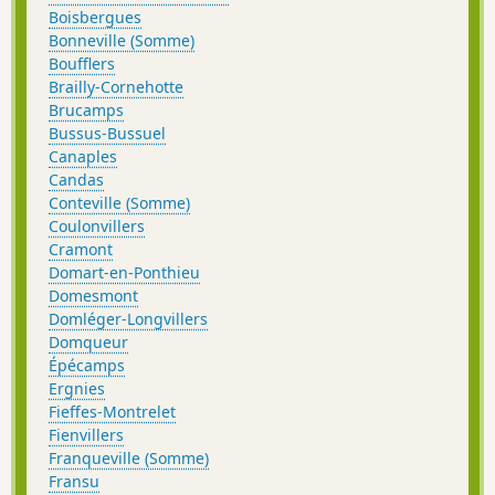
Boisbergues
Bonneville (Somme)
Boufflers
Brailly-Cornehotte
Brucamps
Bussus-Bussuel
Canaples
Candas
Conteville (Somme)
Coulonvillers
Cramont
Domart-en-Ponthieu
Domesmont
Domléger-Longvillers
Domqueur
Épécamps
Ergnies
Fieffes-Montrelet
Fienvillers
Franqueville (Somme)
Fransu