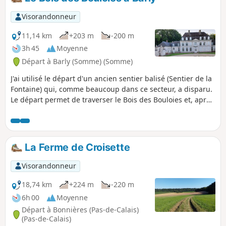
Visorandonneur
11,14 km
+203 m
-200 m
3h 45
Moyenne
Départ à Barly (Somme) (Somme)
J'ai utilisé le départ d'un ancien sentier balisé (Sentier de la
Fontaine) qui, comme beaucoup dans ce secteur, a disparu.
Le départ permet de traverser le Bois des Bouloies et, après
la traversée d'Occoches, le retour s'effectue sur de larges
chemins d'exploitation. Pique-nique possible sur la place.
On peut enchaîner avec la randonnée "Les pâtis au départ
de Barly" pour un total de 20 km.
La Ferme de Croisette
Visorandonneur
18,74 km
+224 m
-220 m
6h 00
Moyenne
Départ à Bonnières (Pas-de-Calais)
(Pas-de-Calais)