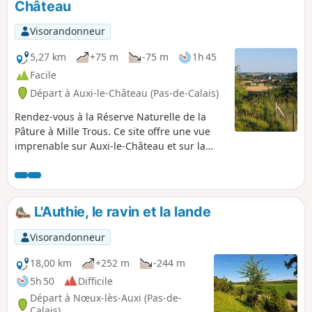
Château
Visorandonneur
5,27 km
+75 m
-75 m
1h 45
Facile
Départ à Auxi-le-Château (Pas-de-Calais)
Rendez-vous à la Réserve Naturelle de la
Pâture à Mille Trous. Ce site offre une vue
imprenable sur Auxi-le-Château et sur la
vallée de l'Authie. Un petit circuit vallonné et
un bon bol d'air. Prévoyez de bonnes
chaussures!
L'Authie, le ravin et la lande
Visorandonneur
18,00 km
+252 m
-244 m
5h 50
Difficile
Départ à Nœux-lès-Auxi (Pas-de-
Calais)