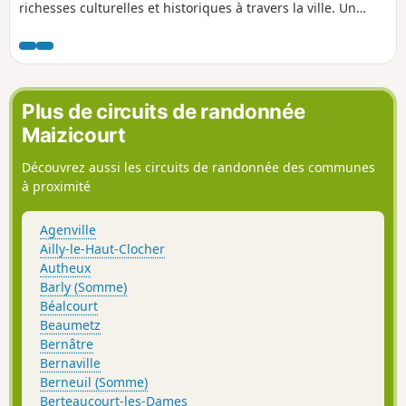
richesses culturelles et historiques à travers la ville. Un
mélange agréable et dépaysant.
Plus de circuits de randonnée
Maizicourt
Découvrez aussi les circuits de randonnée des communes
à proximité
Agenville
Ailly-le-Haut-Clocher
Autheux
Barly (Somme)
Béalcourt
Beaumetz
Bernâtre
Bernaville
Berneuil (Somme)
Berteaucourt-les-Dames