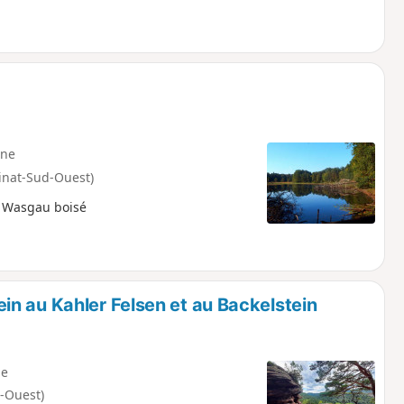
ne
inat-Sud-Ouest)
e Wasgau boisé
n au Kahler Felsen et au Backelstein
e
-Ouest)