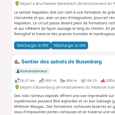
Départ à Bruchweiler-Bärenbach (Arrondissement du P
Le sentier Napoléon doit son nom à une formation de grès b
clairsemée et qui, avec un peu d'imagination, pourrait re
Napoléon. Le circuit passe devant plein de formations roc
et qui s'élèvent de façon sauvage le long du chemin. En pl
Reinighof et traverse des prairies humides et marécageus
Télécharger le PDF
Télécharger le GPX
Sentier des sabots de Busenberg
Visorandonneur
26,57 km
+895 m
-894 m
10h 10
Diffic
Départ à Busenberg (Arrondissement du Palatinat-Sud
Des nids rocheux exposés offrent une vue imprenable sur 
mystérieuses peuvent être explorées et un bon balisage 
Mittlerer Wasgau. Des formations rocheuses bizarres en g
sous d'imposantes portes rocheuses et on traverse une vall