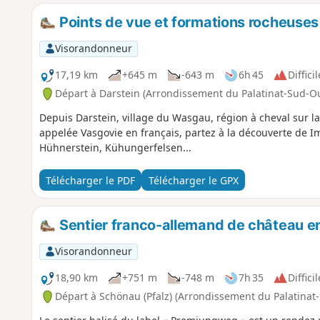
Points de vue et formations rocheuse
Visorandonneur
17,19 km
+645 m
-643 m
6h 45
Difficil
Départ à Darstein (Arrondissement du Palatinat-Sud-O
Depuis Darstein, village du Wasgau, région à cheval sur l
appelée Vasgovie en français, partez à la découverte de 
Hühnerstein, Kühungerfelsen...
Télécharger le PDF
Télécharger le GPX
Sentier franco-allemand de château en
Visorandonneur
18,90 km
+751 m
-748 m
7h 35
Difficil
Départ à Schönau (Pfalz) (Arrondissement du Palatinat