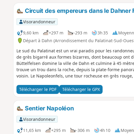
Circuit des empereurs dans le Dahner 
Visorandonneur
9,60 km
+297 m
-293 m
3h 35
Moyenn
Départ à Dahn (Arrondissement du Palatinat-Sud-Oues
Le sud du Palatinat est un vrai paradis pour les randonne
de grès bigarré aux formes bizarres, dont beaucoup ont 
Büttelfelsen domine la ville de Dahn et culmine à 45 mètres
trouve un trou dans la roche, depuis la plate-forme pano
voisin. Le Napoleonfels, une tour rocheuse en grès rouge
son nom au Napoleonsteig, mais se trouve également sur le
Télécharger le PDF
Télécharger le GPX
Sentier Napoléon
Visorandonneur
11,65 km
+295 m
-306 m
4h 10
Moyen