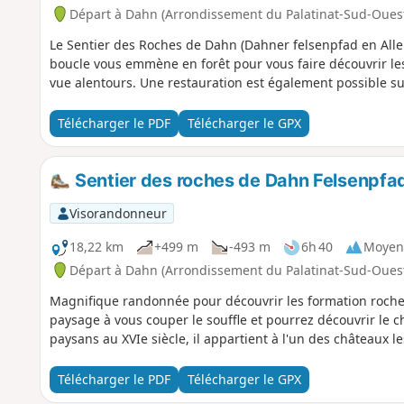
Départ à Dahn (Arrondissement du Palatinat-Sud-Oues
Le Sentier des Roches de Dahn (Dahner felsenpfad en Alle
boucle vous emmène en forêt pour vous faire découvrir les
vue alentours. Une restauration est également possible sur 
Télécharger le PDF
Télécharger le GPX
Sentier des roches de Dahn Felsenpfa
Visorandonneur
18,22 km
+499 m
-493 m
6h 40
Moyen
Départ à Dahn (Arrondissement du Palatinat-Sud-Oues
Magnifique randonnée pour découvrir les formation rocheu
paysage à vous couper le souffle et pourrez découvrir le 
paysans au XVIe siècle, il appartient à l'un des châteaux l
Télécharger le PDF
Télécharger le GPX