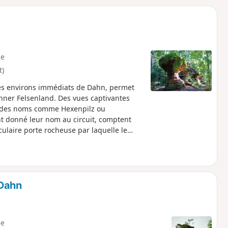
o
a
i
m
p
e
t)
es environs immédiats de Dahn, permet
hner Felsenland. Des vues captivantes
t des noms comme Hexenpilz ou
t donné leur nom au circuit, comptent
ulaire porte rocheuse par laquelle le
 Dahn
e