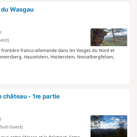
s du Wasgau
e
uest)
a frontière franco-allemande dans les Vosges du Nord et
Immersberg, Hauselstein, Hockerstein, Nesselbergfelsen,
 château - 1re partie
e
-Sud-Ouest)