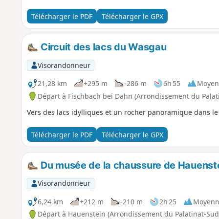
Télécharger le PDF
Télécharger le GPX
Circuit des lacs du Wasgau
Visorandonneur
21,28 km
+295 m
-286 m
6h 55
Moyen
Départ à Fischbach bei Dahn (Arrondissement du Palat
Vers des lacs idylliques et un rocher panoramique dans l
Télécharger le PDF
Télécharger le GPX
Du musée de la chaussure de Hauenstei
Visorandonneur
6,24 km
+212 m
-210 m
2h 25
Moyenn
Départ à Hauenstein (Arrondissement du Palatinat-Sud