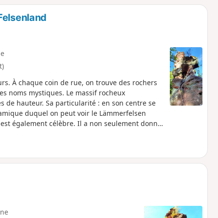
Felsenland
e
t)
urs. À chaque coin de rue, on trouve des rochers
des noms mystiques. Le massif rocheux
 de hauteur. Sa particularité : en son centre se
ramique duquel on peut voir le Lämmerfelsen
, est également célèbre. Il a non seulement donné
 Kaisertour, un circuit de près de 10 km.
ne