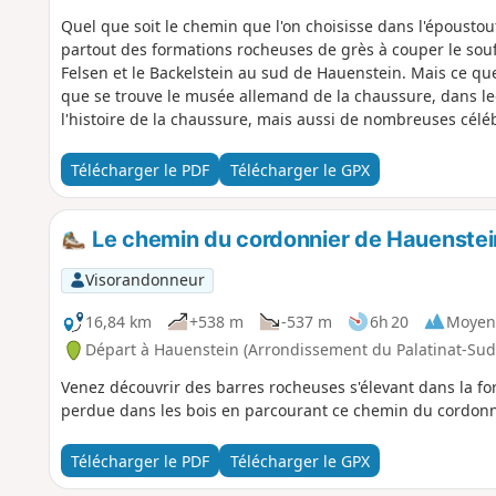
Quel que soit le chemin que l'on choisisse dans l'épousto
partout des formations rocheuses de grès à couper le souff
Felsen et le Backelstein au sud de Hauenstein. Mais ce que 
que se trouve le musée allemand de la chaussure, dans l
l'histoire de la chaussure, mais aussi de nombreuses céléb
Télécharger le PDF
Télécharger le GPX
Le chemin du cordonnier de Hauenstei
Visorandonneur
16,84 km
+538 m
-537 m
6h 20
Moyen
Départ à Hauenstein (Arrondissement du Palatinat-Sud
Venez découvrir des barres rocheuses s'élevant dans la for
perdue dans les bois en parcourant ce chemin du cordonnie
Télécharger le PDF
Télécharger le GPX