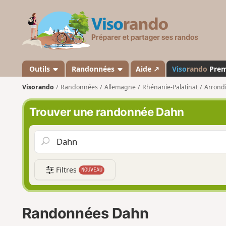
V
i
s
o
r
a
Outils
Randonnées
Aide ↗
Viso
rando
Pre
n
Visorando
Randonnées
Allemagne
Rhénanie-Palatinat
Arrond
d
o
Trouver une randonnée Dahn
Filtres
NOUVEAU
Randonnées Dahn