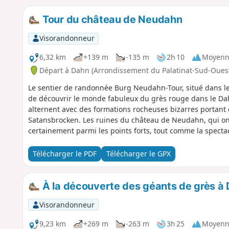
Tour du château de Neudahn
Visorandonneur
6,32 km
+139 m
-135 m
2h 10
Moyenn
Départ à Dahn (Arrondissement du Palatinat-Sud-Oues
Le sentier de randonnée Burg Neudahn-Tour, situé dans l
de découvrir le monde fabuleux du grès rouge dans le Da
alternent avec des formations rocheuses bizarres portan
Satansbrocken. Les ruines du château de Neudahn, qui on
certainement parmi les points forts, tout comme la spectac
chemin descend dans la vallée de Moosbach.
Télécharger le PDF
Télécharger le GPX
À la découverte des géants de grès à
Visorandonneur
9,23 km
+269 m
-263 m
3h 25
Moyenn