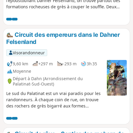
l'époustouflant Dahner Felsenland, on trouve partout des
formations rocheuses de grès à couper le souffle. Deux
d'entre elles sont le Kahle Felsen et le Backelstein au sud de
Hauenstein. Mais ce que peu de gens savent, c'est que c'est
ici que se trouve le musée allemand de la chaussure, dans
lequel sont exposés non seulement l'histoire de la
Circuit des empereurs dans le Dahner
chaussure, mais aussi de nombreuses célébrités de la
Felsenland
chaussure.
Visorandonneur
9,60 km
+297 m
-293 m
3h 35
Moyenne
Départ à Dahn (Arrondissement du
Palatinat-Sud-Ouest)
Le sud du Palatinat est un vrai paradis pour les
randonneurs. À chaque coin de rue, on trouve
des rochers de grès bigarré aux formes
bizarres, dont beaucoup ont des noms
mystiques. Le massif rocheux Büttelfelsen
domine la ville de Dahn et culmine à 45 mètres
de hauteur. Sa particularité : en son centre se