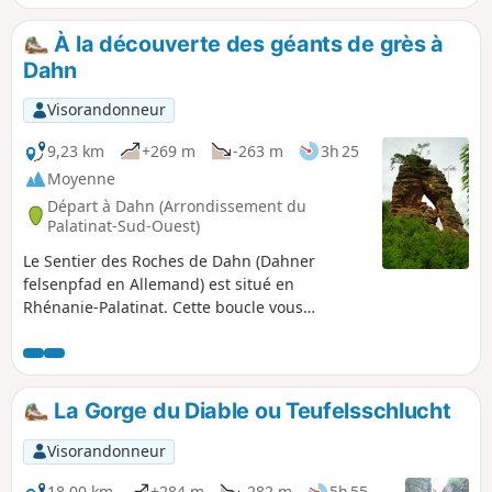
À la découverte des géants de grès à
Dahn
Visorandonneur
9,23 km
+269 m
-263 m
3h 25
Moyenne
Départ à Dahn (Arrondissement du
Palatinat-Sud-Ouest)
Le Sentier des Roches de Dahn (Dahner
felsenpfad en Allemand) est situé en
Rhénanie-Palatinat. Cette boucle vous
emmène en forêt pour vous faire découvrir les
géants de grès rose ainsi que les points de
vue alentours. Une restauration est également
possible sur le circuit.
La Gorge du Diable ou Teufelsschlucht
Visorandonneur
18,00 km
+284 m
-282 m
5h 55