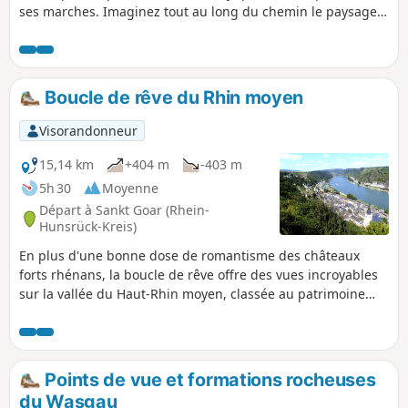
ses marches. Imaginez tout au long du chemin le paysage
dans lequel pouvait évoluer ce moine du Moyen-âge.
Boucle de rêve du Rhin moyen
Visorandonneur
15,14 km
+404 m
-403 m
5h 30
Moyenne
Départ à Sankt Goar (Rhein-
Hunsrück-Kreis)
En plus d'une bonne dose de romantisme des châteaux
forts rhénans, la boucle de rêve offre des vues incroyables
sur la vallée du Haut-Rhin moyen, classée au patrimoine
mondial de l'UNESCO. Tu pourras admirer Oberwesel, la
ville aux tours, le château de Schönburg, le château de
Katz, le château fort de Pfalzgrafenstein, le château de
Rheinfels et le célèbre rocher de la Loreley. Pour finir,
Points de vue et formations rocheuses
depuis la tour panoramique Spitzer Stein, le regard
du Wasgau