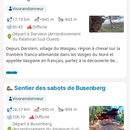
embrasse les montagnes du Hunsrück, qui ressemblent à
un plateau, et, au-delà de la vallée du Rhin, s'étend loin
Visorandonneur
dans le Taunus.
17,19 km
+645 m
-643 m
6h 45
Difficile
Départ à Darstein (Arrondissement
du Palatinat-Sud-Ouest)
Depuis Darstein, village du Wasgau, région à cheval sur la
frontière franco-allemande dans les Vosges du Nord et
appelée Vasgovie en français, partez à la découverte de
Immersberg, Hauselstein, Hockerstein, Nesselbergfelsen,
Hühnerstein, Kühungerfelsen...
Sentier des sabots de Busenberg
Visorandonneur
26,57 km
+895 m
-894 m
10h 10
Difficile
Départ à Busenberg
(Arrondissement du Palatinat-Sud-