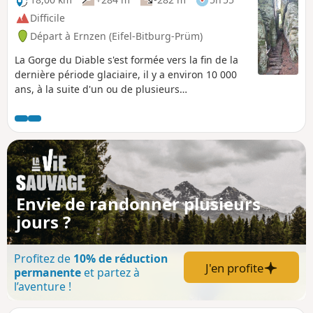
Difficile
Départ à Ernzen (Eifel-Bitburg-Prüm)
La Gorge du Diable s'est formée vers la fin de la
dernière période glaciaire, il y a environ 10 000
ans, à la suite d'un ou de plusieurs
effondrements rocheux. Gorges, failles et
crevasses composent les formations rocheuses
du plateau de Ferschweiler.
Envie de randonner plusieurs
jours ?
Profitez de
10% de réduction
J'en profite
permanente
et partez à
l’aventure !