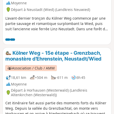
Moyenne
Départ à Neustadt (Wied) (Landkreis Neuwied)
L'avant-dernier tronçon du Kölner Weg commence par une
partie sauvage et romantique surplombant la Wied, puis
suit l'ancienne voie ferrée Linz-Neustadt. Dans une forêt de
feuillus, on monte jusqu'à Rüddel, où on peut profiter d'une
belle vue. Plus tard, on descend en pente raide vers
Hammerhof et continue à travers la vallée du Pfaffenbach.
En longeant le Windhagenerbach, on arrive à Windhagen
Kölner Weg - 15e étape - Grenzbach,
avec sa belle église Saint-Barthélemy. La balade se termine
monastère d'Ehrenstein, Neustadt/Wied
à Rottbitze.
Association / Club / AMM
18,61 km
+504 m
-611 m
6h 45
Moyenne
Départ à Horhausen (Westerwald) (Landkreis
Altenkirchen (Westerwald))
Cet itinéraire fait aussi partie des moments forts du Kölner
Weg. Depuis la vallée du Grenzbachtal, on monte vers
Horhausen et on arrive à Niedersteinebach où se trouvent