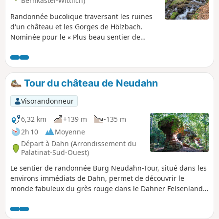
Bernkastel-Wittlich)
Randonnée bucolique traversant les ruines
d'un château et les Gorges de Hölzbach.
Nominée pour le « Plus beau sentier de
randonnée d'Allemagne 2025 », elle saura
vous mettre dans une bulle le temps de la
marche.
Tour du château de Neudahn
Visorandonneur
6,32 km
+139 m
-135 m
2h 10
Moyenne
Départ à Dahn (Arrondissement du
Palatinat-Sud-Ouest)
Le sentier de randonnée Burg Neudahn-Tour, situé dans les
environs immédiats de Dahn, permet de découvrir le
monde fabuleux du grès rouge dans le Dahner Felsenland.
Des vues captivantes alternent avec des formations
rocheuses bizarres portant des noms comme Hexenpilz ou