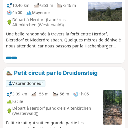
10,40 km
+353 m
-346 m
faucons crécerelles ne seront plus que
probablement pas aussi rares.
4h 00
Moyenne
Départ à Herdorf (Landkreis
Altenkirchen (Westerwald))
Une belle randonnée à travers la forêt entre Herdorf,
Biersdorf et Niederdreisbach. Quelques mètres de dénivelé
nous attendent, car nous passons par la Hachenburger
Höhe et le Kohlenberg, en partie sur le Hellerhöhenweg. En
chemin, nous pouvonsprofiterà plusieurs reprisesdevues
panoramiques.
Petit circuit par le Druidensteig
Visorandonneur
3,09 km
+56 m
-56 m
1h 05
Facile
Départ à Herdorf (Landkreis Altenkirchen
(Westerwald))
Petit circuit qui suit en grande partie les