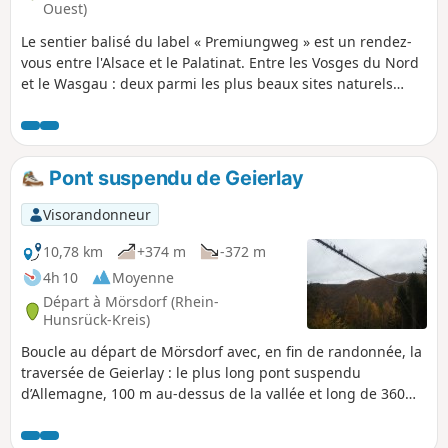
Ouest)
Le sentier balisé du label « Premiungweg » est un rendez-
vous entre l'Alsace et le Palatinat. Entre les Vosges du Nord
et le Wasgau : deux parmi les plus beaux sites naturels
d'Europe grâce à leurs paysages fait de forêts à perte de
vue, de rochers de grés rose dressés vers le ciel mais aussi
de remarquables vestiges de châteaux forts. Ce sentier de
33 km à l'origine a été partagé en 2 boucles. Ici la 1re partie
Pont suspendu de Geierlay
de 20 km.
Visorandonneur
10,78 km
+374 m
-372 m
4h 10
Moyenne
Départ à Mörsdorf (Rhein-
Hunsrück-Kreis)
Boucle au départ de Mörsdorf avec, en fin de randonnée, la
traversée de Geierlay : le plus long pont suspendu
d’Allemagne, 100 m au-dessus de la vallée et long de 360
mètres.