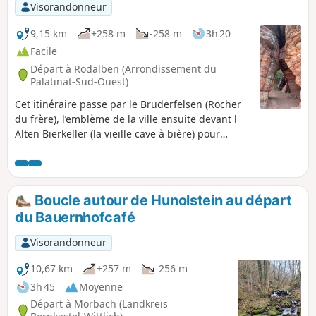
Visorandonneur
9,15 km
+258 m
-258 m
3h 20
Facile
Départ à Rodalben (Arrondissement du
Palatinat-Sud-Ouest)
Cet itinéraire passe par le Bruderfelsen (Rocher
du frère), l’emblème de la ville ensuite devant l'
Alten Bierkeller (la vieille cave à bière) pour
rejoindre l'imposant massif rocheux Alte Burg
(Vieux Château) qui offre un point de vue sur
Rodalben et se termine par les rochers
Hettersbachfelsen pour un retour en sens
Boucle autour de Hunolstein au départ
inverse afin d'éviter le bitume.
du Bauernhofcafé
Visorandonneur
10,67 km
+257 m
-256 m
3h 45
Moyenne
Départ à Morbach (Landkreis