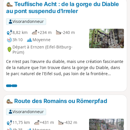
Teuflische Acht : de la gorge du Diable
au pont suspendu d'Irreler
Visorandonneur
8,82 km
+234 m
-240 m
3h 10
Moyenne
Départ à Ernzen (Eifel-Bitburg-
Prüm)
Ce n'est pas l'œuvre du diable, mais une création fascinante
de la nature que l'on trouve dans la gorge du Diable, dans
le parc naturel de l'Eifel sud, pas loin de la frontière
luxembourgeoise. Les parois rocheuses abruptes atteignent
jusqu'à 30 mètres de haut, certaines d'entre elles semblent
briller d'une lumière verte. Le monde rocheux dans et
autour de la gorge du Diable, à travers lequel des sentiers
Route des Romains ou Römerpfad
étroits et caillouteux mènent au pont suspendu d'Irreler et
aux cascades, est vraiment mystique.
Visorandonneur
11,75 km
+431 m
-432 m
4h 35
Moyenne