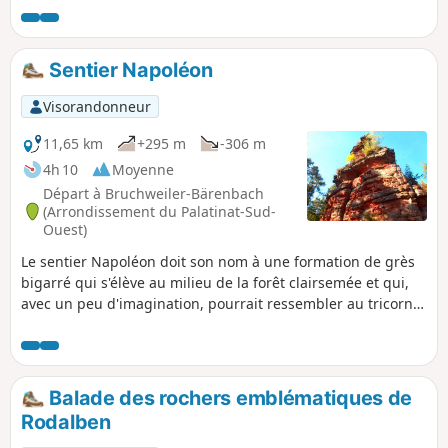
Bertrich. Les sentiers sont en grande partie étroits et
rocailleux, souvent en pente raide.
Sentier Napoléon
Visorandonneur
11,65 km
+295 m
-306 m
4h 10
Moyenne
Départ à Bruchweiler-Bärenbach
(Arrondissement du Palatinat-Sud-
Ouest)
Le sentier Napoléon doit son nom à une formation de grès
bigarré qui s'élève au milieu de la forêt clairsemée et qui,
avec un peu d'imagination, pourrait ressembler au tricorne
de l'empereur Napoléon. Le circuit passe devant plein de
formations rocheuses qui portent des noms fantaisistes et
qui s'élèvent de façon sauvage le long du chemin. En plus, il
passe près de la source du Reinighof et traverse des
Balade des rochers emblématiques de
prairies humides et marécageuses dans la vallée du
Rodalben
Wöllmersbach.