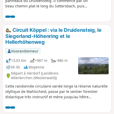
panneaux du Druidensteig. Il commence par un
beau chemin plat le long du Sottersbach, puis
monte assez raide jusqu'à un bel endroit avec
une balançoire et une cabane au milieu de la
forêt, où les enfants peuvent se défouler un
peu.
Circuit Köppel : via le Druidensteig, le
Siegerland-Höhenring et le
Hellerhöhenweg
Visorandonneur
13,03 km
+987 m
-986 m
6h 30
Moyenne
Départ à Herdorf (Landkreis
Altenkirchen (Westerwald))
Cette randonnée circulaire variée longe la réserve naturelle
idyllique de Mahlscheid, passe par le sentier forestier
didactique très instructif et mène jusqu'au hêtre
remarquable de Hüllbuche. La destination intermédiaire est
le restaurant Köppel, très apprécié des excursionnistes. La
première partie du circuit est particulièrement difficile et