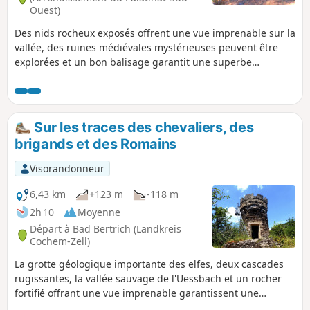
Ouest)
Des nids rocheux exposés offrent une vue imprenable sur la
vallée, des ruines médiévales mystérieuses peuvent être
explorées et un bon balisage garantit une superbe
randonnée dans le Mittlerer Wasgau. Des formations
rocheuses bizarres en grès bigarré bordent le chemin, on
passe sous d'imposantes portes rocheuses et on traverse
une vallée idyllique.
Sur les traces des chevaliers, des
brigands et des Romains
Visorandonneur
6,43 km
+123 m
-118 m
2h 10
Moyenne
Départ à Bad Bertrich (Landkreis
Cochem-Zell)
La grotte géologique importante des elfes, deux cascades
rugissantes, la vallée sauvage de l'Uessbach et un rocher
fortifié offrant une vue imprenable garantissent une
randonnée inoubliable dans l'Eifel volcanique près de Bad