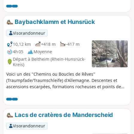
Deutschland". Renseignée Difficile pour sa longueur et non
Très Difficile car la plupart des sentiers sont en courbe de
niveau, les descentes dans les vallées sont progressives et
Baybachklamm et Hunsrück
les montées sont régulières et pas du tout ardues.
Visorandonneur
10,12 km
+418 m
-417 m
4h 05
Moyenne
Départ à Beltheim (Rhein-Hunsrück-
Kreis)
Voici un des "Chemins ou Boucles de Rêves"
(Traumpfade/Traumschleife) d'Allemagne. Descentes et
ascensions escarpées, formations rocheuses et points de
vues sur la nature apparemment intacte dans le Baybachtal
sauvage et romantique.
Lacs de cratères de Manderscheid
Visorandonneur