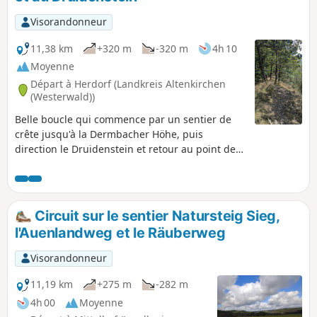
Visorandonneur
11,38 km
+320 m
-320 m
4h 10
Moyenne
Départ à Herdorf (Landkreis Altenkirchen
(Westerwald))
Belle boucle qui commence par un sentier de
crête jusqu'à la Dermbacher Höhe, puis
direction le Druidenstein et retour au point de
départ principalement par le Druidensteig.
Circuit sur le sentier Natursteig Sieg,
l'Auenlandweg et le Räuberweg
Visorandonneur
11,19 km
+275 m
-282 m
4h 00
Moyenne