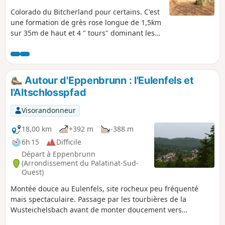
Colorado du Bitcherland pour certains. C'est
une formation de grès rose longue de 1,5km
sur 35m de haut et 4 " tours" dominant les
visiteurs. Plus aucuns vestiges de château
n'existent, mais les formes atypiques, les
surplombs rocheux et les couleurs
changeantes en fonction de la lumière du
Autour d'Eppenbrunn : l'Eulenfels et
jour magnifient cet ensemble rocheux.
l'Altschlosspfad
Sentier balisé du label allemand
« Premiumgweg ».
Visorandonneur
18,00 km
+392 m
-388 m
6h 15
Difficile
Départ à Eppenbrunn
(Arrondissement du Palatinat-Sud-
Ouest)
Montée douce au Eulenfels, site rocheux peu fréquenté
mais spectaculaire. Passage par les tourbières de la
Wusteichelsbach avant de monter doucement vers
l’époustouflante barre rocheuse de l’Altschlossfelsen (très