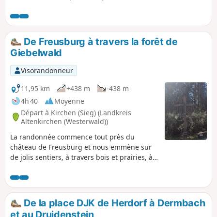
principalement en montée, puis, après une
dernière montée raide, c'est presque
uniquement de la descente. Dans la forêt de
Daadener, on emprunte le sentier forestier
De Freusburg à travers la forêt de
pédagogique et on en apprend plus sur les
Giebelwald
différentes espèces d'arbres. À partir du
Hüllbuche, on suit les panneaux indiquant le
Visorandonneur
Hellerhöhenweg jusqu'à peu après laroutede la
Daadener Höhe, puis on descend par la « Rote
11,95 km
+438 m
-438 m
Kuh ». Ici, on peut encore profiter de quelques
4h 40
Moyenne
belles vues.
Départ à Kirchen (Sieg) (Landkreis
Altenkirchen (Westerwald))
La randonnée commence tout près du
château de Freusburg et nous emmène sur
de jolis sentiers, à travers bois et prairies, à
travers la forêt de Giebelwald et jusqu'au
Giebelberg. On suit en grande partie le
sentier naturel Natursteig Sieg.
De la place DJK de Herdorf à Dermbach
et au Druidenstein