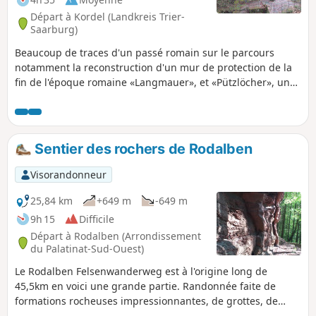
Départ à Kordel (Landkreis Trier-
Saarburg)
Beaucoup de traces d'un passé romain sur le parcours
notamment la reconstruction d'un mur de protection de la
fin de l'époque romaine «Langmauer», et «Pützlöcher», une
mine de cuivre puis d'azurite et de malachite. Les sentiers
vous mènent également le long de cascades, à des points
de vues spectaculaires, à la grotte Genoveva et, au final, au
château de Ramstein. Une randonnée excitante !
Sentier des rochers de Rodalben
Visorandonneur
25,84 km
+649 m
-649 m
9h 15
Difficile
Départ à Rodalben (Arrondissement
du Palatinat-Sud-Ouest)
Le Rodalben Felsenwanderweg est à l'origine long de
45,5km en voici une grande partie. Randonnée faite de
formations rocheuses impressionnantes, de grottes, de
passages en forêt et certifiée "Qualitätsweg Wanderbares