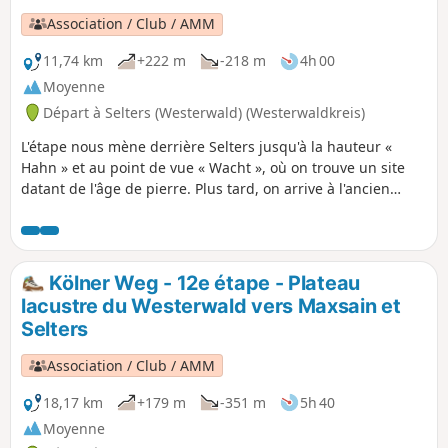
Association / Club / AMM
11,74 km
+222 m
-218 m
4h 00
Moyenne
Départ à Selters (Westerwald) (Westerwaldkreis)
L'étape nous mène derrière Selters jusqu'à la hauteur «
Hahn » et au point de vue « Wacht », où on trouve un site
datant de l'âge de pierre. Plus tard, on arrive à l'ancien
cimetière juif de Selters et on apprend pourquoi beaucoup
d'habitants de Sessenhausen étaient des « Landgänger »
(migrants saisonniers), on passe devant un biotope au bord
du Holzbach et on arrive à Dierdorf à travers une
Kölner Weg - 12e étape - Plateau
magnifique forêt de hêtres.
lacustre du Westerwald vers Maxsain et
Selters
Association / Club / AMM
18,17 km
+179 m
-351 m
5h 40
Moyenne