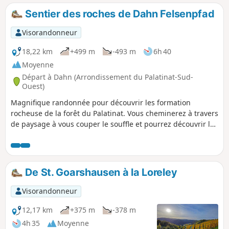
comporte quelques montées raides. Mais nos efforts sont
Sentier des roches de Dahn Felsenpfad
récompensés par une vue imprenable sur le paysage du
Westerwald.
Visorandonneur
18,22 km
+499 m
-493 m
6h 40
Moyenne
Départ à Dahn (Arrondissement du Palatinat-Sud-
Ouest)
Magnifique randonnée pour découvrir les formation
rocheuse de la forêt du Palatinat. Vous cheminerez à travers
de paysage à vous couper le souffle et pourrez découvrir le
château de Neudahn, détruit au cours de la guerre des
paysans au XVIe siècle, il appartient à l'un des châteaux les
mieux conservés de la forêt du Palatinat
De St. Goarshausen à la Loreley
Visorandonneur
12,17 km
+375 m
-378 m
4h 35
Moyenne