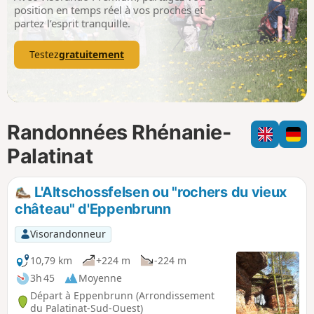
p
position en temps réel à vos proches et
partez l’esprit tranquille.
Testez
gratuitement
Randonnées Rhénanie-
Palatinat
L'Altschossfelsen ou "rochers du vieux
château" d'Eppenbrunn
Visorandonneur
10,79 km
+224 m
-224 m
3h 45
Moyenne
Départ à Eppenbrunn (Arrondissement
du Palatinat-Sud-Ouest)