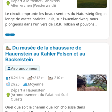
Départ à Mittelhof (Landkreis
Altenkirchen (Westerwald))
Le circuit emprunte les beaux sentiers du Natursteig Sieg et
longe de vastes prairies. Puis, sur l'Auenlandweg, nous
plongeons dans l'univers de J.R.R. Tolkien et pouvons
admirer au bord du chemin des figurines en bois qui
rappellent les personnages fantastiques du Seigneur des
Anneaux.Plus loin, nous empruntons une partie du
Räuberweg, où petits et grands auront beaucoup à
Du musée de la chaussure de
découvrir.
Hauenstein au Kahler Felsen et au
Backelstein
Visorandonneur
6,24 km
+212 m
-210 m
2h 25
Moyenne
Départ à Hauenstein
(Arrondissement du Palatinat-Sud-
Ouest)
Quel que soit le chemin que l'on choisisse dans