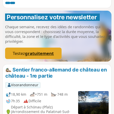
fréquentée). On revient vers Eppenbrunn en passant par le
Rocher de Diane, sur la frontière franco-allemande, et les
rochers du Teufelstisch.
Personnalisez votre newsletter 
Chaque semaine, recevez des idées de randonnées qui
vous correspondent : choisissez la durée moyenne, la
difficulté, la zone et le type d’activités que vous souhaitez
privilégier.
Testez
gratuitement
Sentier franco-allemand de château en
château - 1re partie
Visorandonneur
18,90 km
+751 m
-748 m
7h 35
Difficile
Départ à Schönau (Pfalz)
(Arrondissement du Palatinat-Sud-