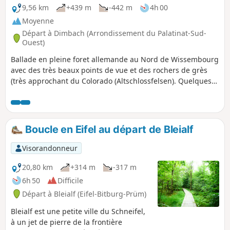
la vraie beauté du site est constituée par les
9,56 km
+439 m
-442 m
4h 00
rochers arborant de magnifiques
Moyenne
couleurs.La dénomination française est
Départ à Dimbach (Arrondissement du Palatinat-Sud-
probablement issue d'un excellente
Ouest)
stratégie de marketing car ce site n'est
Ballade en pleine foret allemande au Nord de Wissembourg
aucunement comparable aux fameux
avec des très beaux points de vue et des rochers de grès
colorados provençaux (Rustrel ou
(très approchant du Colorado (Altschlossfelsen). Quelques
Roussillon). On pourrait plus facilement le
passages avec de forts dénivelés positifs comme négatifs.
comparer, hormis quelques belles couleurs,
Randonnée à catégoriser entre difficulté moyenne et
à la Petite Suisse Luxembourgeoise.Le site
difficile
mérite toutefois une petite visite et même le
détour !
Boucle en Eifel au départ de Bleialf
Visorandonneur
20,80 km
+314 m
-317 m
6h 50
Difficile
Départ à Bleialf (Eifel-Bitburg-Prüm)
Bleialf est une petite ville du Schneifel,
à un jet de pierre de la frontière