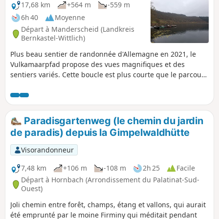
17,68 km
+564 m
-559 m
6h 40
Moyenne
Départ à Manderscheid (Landkreis
Bernkastel-Wittlich)
Plus beau sentier de randonnée d'Allemagne en 2021, le
Vulkamaarpfad propose des vues magnifiques et des
sentiers variés. Cette boucle est plus courte que le parcours
originel mais donne à voir un maximum de la beauté de
cette région. La devise du sentier VulkaMaar est : "Maare,
châteaux et nature primitive".
Paradisgartenweg (le chemin du jardin
de paradis) depuis la Gimpelwaldhütte
Visorandonneur
7,48 km
+106 m
-108 m
2h 25
Facile
Départ à Hornbach (Arrondissement du Palatinat-Sud-
Ouest)
Joli chemin entre forêt, champs, étang et vallons, qui aurait
été emprunté par le moine Firminy qui méditait pendant