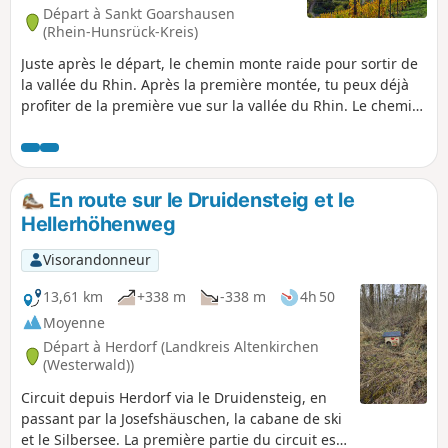
Départ à Sankt Goarshausen
(Rhein-Hunsrück-Kreis)
Juste après le départ, le chemin monte raide pour sortir de
la vallée du Rhin. Après la première montée, tu peux déjà
profiter de la première vue sur la vallée du Rhin. Le chemin
traverse Patersberg, puis les champs, avant de redescendre
un peu dans la forêt. Il décrit ensuite un grand arc pour
revenir dans la vallée du Rhin et rejoindre la Loreley, où la
vue est magnifique. Depuis la Loreley, la descente est raide
En route sur le Druidensteig et le
jusqu'au Rhin, puis le chemin longe la rive du fleuve pour
Hellerhöhenweg
revenir au point de départ.
Visorandonneur
13,61 km
+338 m
-338 m
4h 50
Moyenne
Départ à Herdorf (Landkreis Altenkirchen
(Westerwald))
Circuit depuis Herdorf via le Druidensteig, en
passant par la Josefshäuschen, la cabane de ski
et le Silbersee. La première partie du circuit est