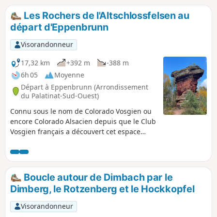
Satansbrocken. Les ruines du château de Neudahn, qui ont
donné leur nom au circuit, comptent certainement parmi
Les Rochers de l'Altschlossfelsen au
les points forts, tout comme la spectaculaire porte rocheuse
départ d'Eppenbrunn
par laquelle le chemin descend dans la vallée de Moosbach.
Visorandonneur
17,32 km
+392 m
-388 m
6h 05
Moyenne
Départ à Eppenbrunn (Arrondissement
du Palatinat-Sud-Ouest)
Connu sous le nom de Colorado Vosgien ou
encore Colorado Alsacien depuis que le Club
Vosgien français a découvert cet espace
naturel remarquable assez tardivement au
20° siècle, il est la ruée des randonneurs
venus de France les jours de beau temps.
Hormis le site lui-même, les forêts
Boucle autour de Dimbach par le
allemandes sont habituellement très peu
Dimberg, le Rotzenberg et le Hockkopfel
fréquentées en automne.N'espérez pas voir
ne serait-ce que des ruines d'un ancien
Visorandonneur
château-fort ... il n'en subsiste plus rien mais