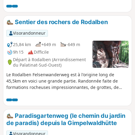
géants de grès rose ainsi que les points de
vue alentours. Une restauration est également
possible sur le circuit.
Sentier des rochers de Rodalben
Visorandonneur
25,84 km
+649 m
-649 m
9h 15
Difficile
Départ à Rodalben (Arrondissement
du Palatinat-Sud-Ouest)
Le Rodalben Felsenwanderweg est à l'origine long de
45,5km en voici une grande partie. Randonnée faite de
formations rocheuses impressionnantes, de grottes, de
passages en forêt et certifiée "Qualitätsweg Wanderbares
Deutschland". Renseignée Difficile pour sa longueur et non
Très Difficile car la plupart des sentiers sont en courbe de
niveau, les descentes dans les vallées sont progressives et
Paradisgartenweg (le chemin du jardin
les montées sont régulières et pas du tout ardues.
de paradis) depuis la Gimpelwaldhütte
Visorandonneur