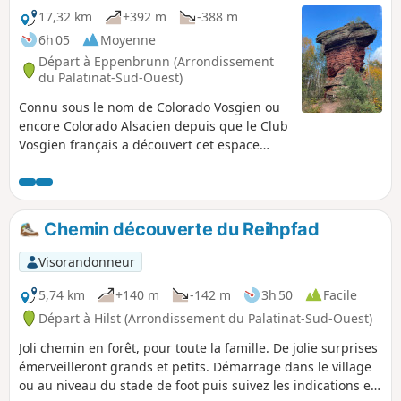
17,32 km
+392 m
-388 m
6h 05
Moyenne
Départ à Eppenbrunn (Arrondissement
du Palatinat-Sud-Ouest)
Connu sous le nom de Colorado Vosgien ou
encore Colorado Alsacien depuis que le Club
Vosgien français a découvert cet espace
naturel remarquable assez tardivement au
20° siècle, il est la ruée des randonneurs
venus de France les jours de beau temps.
Hormis le site lui-même, les forêts
Chemin découverte du Reihpfad
allemandes sont habituellement très peu
fréquentées en automne.N'espérez pas voir
Visorandonneur
ne serait-ce que des ruines d'un ancien
château-fort ... il n'en subsiste plus rien mais
5,74 km
+140 m
-142 m
3h 50
Facile
la vraie beauté du site est constituée par les
Départ à Hilst (Arrondissement du Palatinat-Sud-Ouest)
rochers arborant de magnifiques
Joli chemin en forêt, pour toute la famille. De jolie surprises
couleurs.La dénomination française est
émerveilleront grands et petits. Démarrage dans le village
probablement issue d'un excellente
ou au niveau du stade de foot puis suivez les indications et
stratégie de marketing car ce site n'est