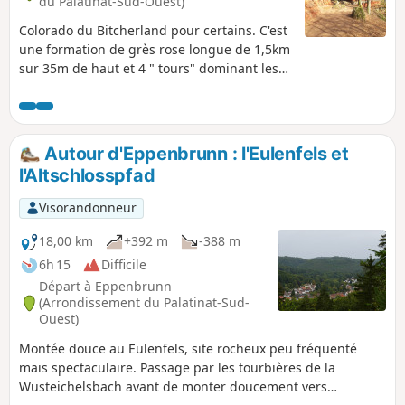
du Palatinat-Sud-Ouest)
Colorado du Bitcherland pour certains. C'est
une formation de grès rose longue de 1,5km
sur 35m de haut et 4 " tours" dominant les
visiteurs. Plus aucuns vestiges de château
n'existent, mais les formes atypiques, les
surplombs rocheux et les couleurs
changeantes en fonction de la lumière du
Autour d'Eppenbrunn : l'Eulenfels et
jour magnifient cet ensemble rocheux.
l'Altschlosspfad
Sentier balisé du label allemand
« Premiumgweg ».
Visorandonneur
18,00 km
+392 m
-388 m
6h 15
Difficile
Départ à Eppenbrunn
(Arrondissement du Palatinat-Sud-
Ouest)
Montée douce au Eulenfels, site rocheux peu fréquenté
mais spectaculaire. Passage par les tourbières de la
Wusteichelsbach avant de monter doucement vers