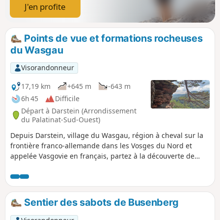
J'en profite
Points de vue et formations rocheuses
du Wasgau
Visorandonneur
17,19 km
+645 m
-643 m
6h 45
Difficile
Départ à Darstein (Arrondissement
du Palatinat-Sud-Ouest)
Depuis Darstein, village du Wasgau, région à cheval sur la
frontière franco-allemande dans les Vosges du Nord et
appelée Vasgovie en français, partez à la découverte de
Immersberg, Hauselstein, Hockerstein, Nesselbergfelsen,
Hühnerstein, Kühungerfelsen...
Sentier des sabots de Busenberg