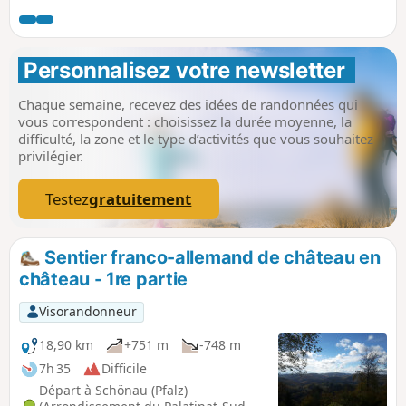
l’époustouflante barre rocheuse de l’Altschlossfelsen (très
fréquentée). On revient vers Eppenbrunn en passant par le
Rocher de Diane, sur la frontière franco-allemande, et les
rochers du Teufelstisch.
Personnalisez votre newsletter 
Chaque semaine, recevez des idées de randonnées qui
vous correspondent : choisissez la durée moyenne, la
difficulté, la zone et le type d’activités que vous souhaitez
privilégier.
Testez
gratuitement
Sentier franco-allemand de château en
château - 1re partie
Visorandonneur
18,90 km
+751 m
-748 m
7h 35
Difficile
Départ à Schönau (Pfalz)