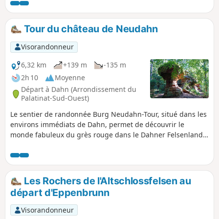
(Vieux Château) qui offre un point de vue sur
Rodalben et se termine par les rochers
Hettersbachfelsen pour un retour en sens
Tour du château de Neudahn
inverse afin d'éviter le bitume.
Visorandonneur
6,32 km
+139 m
-135 m
2h 10
Moyenne
Départ à Dahn (Arrondissement du
Palatinat-Sud-Ouest)
Le sentier de randonnée Burg Neudahn-Tour, situé dans les
environs immédiats de Dahn, permet de découvrir le
monde fabuleux du grès rouge dans le Dahner Felsenland.
Des vues captivantes alternent avec des formations
rocheuses bizarres portant des noms comme Hexenpilz ou
Satansbrocken. Les ruines du château de Neudahn, qui ont
donné leur nom au circuit, comptent certainement parmi
Les Rochers de l'Altschlossfelsen au
les points forts, tout comme la spectaculaire porte rocheuse
départ d'Eppenbrunn
par laquelle le chemin descend dans la vallée de Moosbach.
Visorandonneur