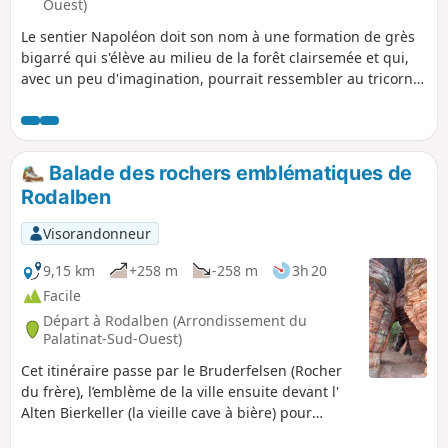
Ouest)
Le sentier Napoléon doit son nom à une formation de grès
bigarré qui s'élève au milieu de la forêt clairsemée et qui,
avec un peu d'imagination, pourrait ressembler au tricorne
de l'empereur Napoléon. Le circuit passe devant plein de
formations rocheuses qui portent des noms fantaisistes et
qui s'élèvent de façon sauvage le long du chemin. En plus, il
passe près de la source du Reinighof et traverse des
Balade des rochers emblématiques de
prairies humides et marécageuses dans la vallée du
Rodalben
Wöllmersbach.
Visorandonneur
9,15 km
+258 m
-258 m
3h 20
Facile
Départ à Rodalben (Arrondissement du
Palatinat-Sud-Ouest)
Cet itinéraire passe par le Bruderfelsen (Rocher
du frère), l’emblème de la ville ensuite devant l'
Alten Bierkeller (la vieille cave à bière) pour
rejoindre l'imposant massif rocheux Alte Burg