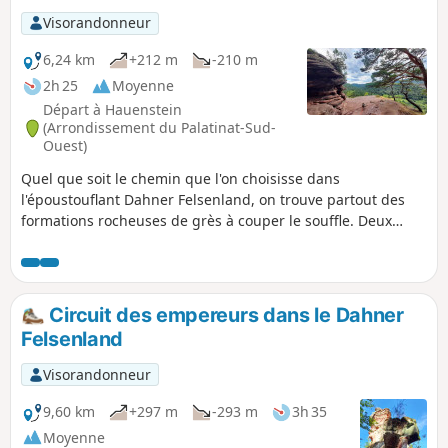
Visorandonneur
6,24 km
+212 m
-210 m
2h 25
Moyenne
Départ à Hauenstein
(Arrondissement du Palatinat-Sud-
Ouest)
Quel que soit le chemin que l'on choisisse dans
l'époustouflant Dahner Felsenland, on trouve partout des
formations rocheuses de grès à couper le souffle. Deux
d'entre elles sont le Kahle Felsen et le Backelstein au sud de
Hauenstein. Mais ce que peu de gens savent, c'est que c'est
ici que se trouve le musée allemand de la chaussure, dans
lequel sont exposés non seulement l'histoire de la
Circuit des empereurs dans le Dahner
chaussure, mais aussi de nombreuses célébrités de la
Felsenland
chaussure.
Visorandonneur
9,60 km
+297 m
-293 m
3h 35
Moyenne