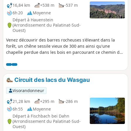
16,84 km
+538 m
-537 m
6h 20
Moyenne
Départ à Hauenstein
(Arrondissement du Palatinat-Sud-
Ouest)
Venez découvrir des barres rocheuses s'élevant dans la
forêt, un chêne sessile vieux de 300 ans ainsi qu'une
chapelle perdue dans les bois en parcourant ce chemin du
cordonnier de Hauenstein, la ville de la chaussure.
Circuit des lacs du Wasgau
Visorandonneur
21,28 km
+295 m
-286 m
6h 55
Moyenne
Départ à Fischbach bei Dahn
(Arrondissement du Palatinat-Sud-
Ouest)