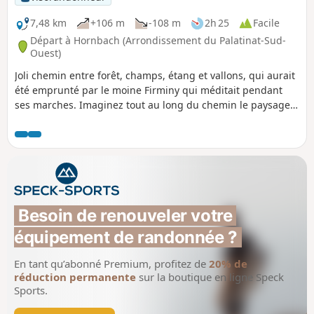
7,48 km
+106 m
-108 m
2h 25
Facile
Départ à Hornbach (Arrondissement du Palatinat-Sud-
Ouest)
Joli chemin entre forêt, champs, étang et vallons, qui aurait
été emprunté par le moine Firminy qui méditait pendant
ses marches. Imaginez tout au long du chemin le paysage
dans lequel pouvait évoluer ce moine du Moyen-âge.
Besoin de renouveler votre 
équipement de randonnée ?
En tant qu’abonné Premium, profitez de
20% de
réduction permanente
sur la boutique en ligne Speck
Sports.