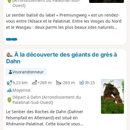
(Arrondissement du Palatinat-Sud-
Ouest)
Le sentier balisé du label « Premiungweg » est un rendez-
vous entre l'Alsace et le Palatinat. Entre les Vosges du Nord
et le Wasgau : deux parmi les plus beaux sites naturels
d'Europe grâce à leurs paysages fait de forêts à perte de
vue, de rochers de grés rose dressés vers le ciel mais aussi
de remarquables vestiges de châteaux forts. Ce sentier de
33 km à l'origine a été partagé en 2 boucles. Ici la 1re partie
À la découverte des géants de grès à
de 20 km.
Dahn
Visorandonneur
9,23 km
+269 m
-263 m
3h 25
Moyenne
Départ à Dahn (Arrondissement du
Palatinat-Sud-Ouest)
Le Sentier des Roches de Dahn (Dahner
felsenpfad en Allemand) est situé en
Rhénanie-Palatinat. Cette boucle vous
emmène en forêt pour vous faire découvrir les