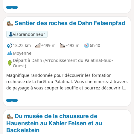
panneaux tout au long du chemin.
aucunement comparable aux fameux
colorados provençaux (Rustrel ou
Roussillon). On pourrait plus facilement le
comparer, hormis quelques belles couleurs,
Sentier des roches de Dahn Felsenpfad
à la Petite Suisse Luxembourgeoise.Le site
mérite toutefois une petite visite et même le
Visorandonneur
détour !
18,22 km
+499 m
-493 m
6h 40
Moyenne
Départ à Dahn (Arrondissement du Palatinat-Sud-
Ouest)
Magnifique randonnée pour découvrir les formation
rocheuse de la forêt du Palatinat. Vous cheminerez à travers
de paysage à vous couper le souffle et pourrez découvrir le
château de Neudahn, détruit au cours de la guerre des
paysans au XVIe siècle, il appartient à l'un des châteaux les
mieux conservés de la forêt du Palatinat
Du musée de la chaussure de
Hauenstein au Kahler Felsen et au
Backelstein