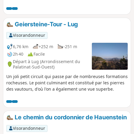
classé zone monumentale et accessible aux visiteurs. C'est
là que mène l'un des sentiers premium les plus
passionnants du Dahner Felsenland, connu pour ses
immenses rochers de grès rouge. Le Rumberg-Steig tire
Geiersteine-Tour - Lug
son nom des légendaires tours rocheuses qui s'alignent sur
la longue crête du Rumberges.
Visorandonneur
6,76 km
+252 m
-251 m
2h 40
Facile
Départ à Lug (Arrondissement du
Palatinat-Sud-Ouest)
Un joli petit circuit qui passe par de nombreuses formations
rocheuses. Le point culminant est constitué par les pierres
des vautours, d'où l'on a également une vue superbe.
Le chemin du cordonnier de Hauenstein
Visorandonneur