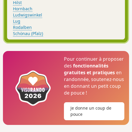
Hilst
Hornbach
Ludwigswinkel
Lug
Rodalben
Schönau (Pfalz)
Pour continuer à proposer
des
fonctionnalités
gratuites et pratiques
en
randonnée, soutenez-nous
en donnant un petit coup
de pouce !
Je donne un coup de
pouce