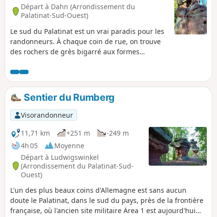
Départ à Dahn (Arrondissement du
Palatinat-Sud-Ouest)
Le sud du Palatinat est un vrai paradis pour les
randonneurs. À chaque coin de rue, on trouve
des rochers de grès bigarré aux formes
bizarres, dont beaucoup ont des noms
mystiques. Le massif rocheux Büttelfelsen
domine la ville de Dahn et culmine à 45 mètres
de hauteur. Sa particularité : en son centre se
Sentier du Rumberg
trouve un trou dans la roche, depuis la plate-
forme panoramique duquel on peut voir le
Visorandonneur
Lämmerfelsen voisin. Le Napoleonfels, une tour
rocheuse en grès rouge, est également célèbre.
11,71 km
+251 m
-249 m
Il a non seulement donné son nom au
4h 05
Moyenne
Napoleonsteig, mais se trouve également sur le
Départ à Ludwigswinkel
Kaisertour, un circuit de près de 10 km.
(Arrondissement du Palatinat-Sud-
Ouest)
L'un des plus beaux coins d'Allemagne est sans aucun
doute le Palatinat, dans le sud du pays, près de la frontière
française, où l'ancien site militaire Ärea 1 est aujourd'hui