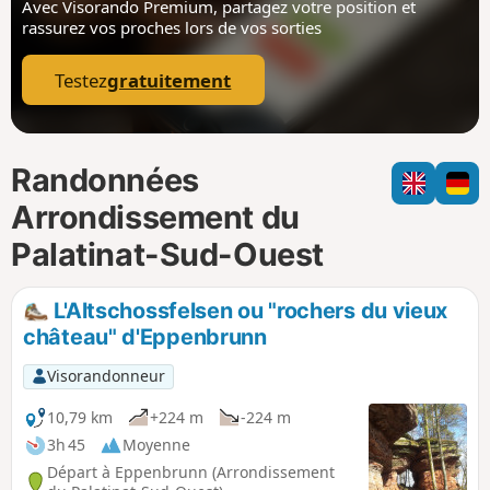
Avec Visorando Premium, partagez votre position
et
i
m
rassurez vos proches lors de vos sorties
p
Testez
gratuitement
Randonnées
Arrondissement du
Palatinat-Sud-Ouest
L'Altschossfelsen ou "rochers du vieux
château" d'Eppenbrunn
Visorandonneur
10,79 km
+224 m
-224 m
3h 45
Moyenne
Départ à Eppenbrunn (Arrondissement