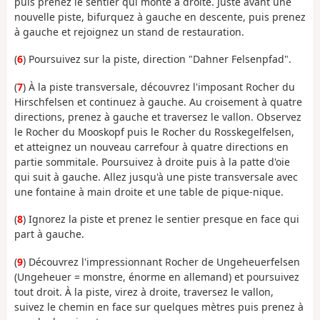
puis prenez le sentier qui monte à droite. Juste avant une
nouvelle piste, bifurquez à gauche en descente, puis prenez
à gauche et rejoignez un stand de restauration.
(
6
) Poursuivez sur la piste, direction "Dahner Felsenpfad".
(
7
) À la piste transversale, découvrez l'imposant Rocher du
Hirschfelsen et continuez à gauche. Au croisement à quatre
directions, prenez à gauche et traversez le vallon. Observez
le Rocher du Mooskopf puis le Rocher du Rosskegelfelsen,
et atteignez un nouveau carrefour à quatre directions en
partie sommitale. Poursuivez à droite puis à la patte d'oie
qui suit à gauche. Allez jusqu'à une piste transversale avec
une fontaine à main droite et une table de pique-nique.
(
8
) Ignorez la piste et prenez le sentier presque en face qui
part à gauche.
(
9
) Découvrez l'impressionnant Rocher de Ungeheuerfelsen
(Ungeheuer = monstre, énorme en allemand) et poursuivez
tout droit. À la piste, virez à droite, traversez le vallon,
suivez le chemin en face sur quelques mètres puis prenez à