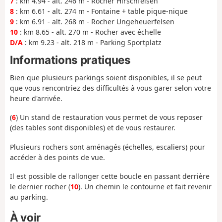
7
: km 4.94 - alt. 246 m - Rocher Hirschfelsen
8
: km 6.61 - alt. 274 m - Fontaine + table pique-nique
9
: km 6.91 - alt. 268 m - Rocher Ungeheuerfelsen
10
: km 8.65 - alt. 270 m - Rocher avec échelle
D/A
: km 9.23 - alt. 218 m - Parking Sportplatz
Informations pratiques
Bien que plusieurs parkings soient disponibles, il se peut
que vous rencontriez des difficultés à vous garer selon votre
heure d'arrivée.
(
6
) Un stand de restauration vous permet de vous reposer
(des tables sont disponibles) et de vous restaurer.
Plusieurs rochers sont aménagés (échelles, escaliers) pour
accéder à des points de vue.
Il est possible de rallonger cette boucle en passant derrière
le dernier rocher (
10
). Un chemin le contourne et fait revenir
au parking.
À voir