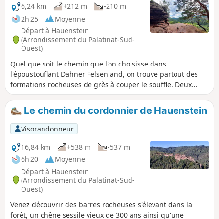
6,24 km
+212 m
-210 m
2h 25
Moyenne
Départ à Hauenstein
(Arrondissement du Palatinat-Sud-
Ouest)
Quel que soit le chemin que l'on choisisse dans
l'époustouflant Dahner Felsenland, on trouve partout des
formations rocheuses de grès à couper le souffle. Deux
d'entre elles sont le Kahle Felsen et le Backelstein au sud de
Hauenstein. Mais ce que peu de gens savent, c'est que c'est
Le chemin du cordonnier de Hauenstein
ici que se trouve le musée allemand de la chaussure, dans
lequel sont exposés non seulement l'histoire de la
Visorandonneur
chaussure, mais aussi de nombreuses célébrités de la
chaussure.
16,84 km
+538 m
-537 m
6h 20
Moyenne
Départ à Hauenstein
(Arrondissement du Palatinat-Sud-
Ouest)
Venez découvrir des barres rocheuses s'élevant dans la
forêt, un chêne sessile vieux de 300 ans ainsi qu'une