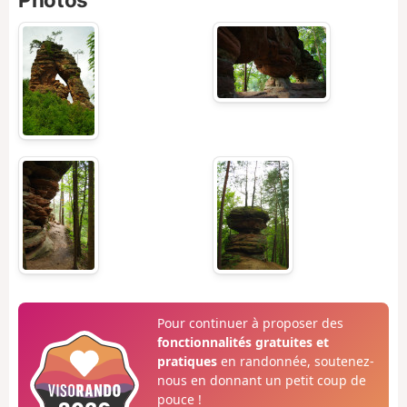
Pour continuer à proposer des
fonctionnalités gratuites et
pratiques
en randonnée, soutenez-
nous en donnant un petit coup de
pouce !