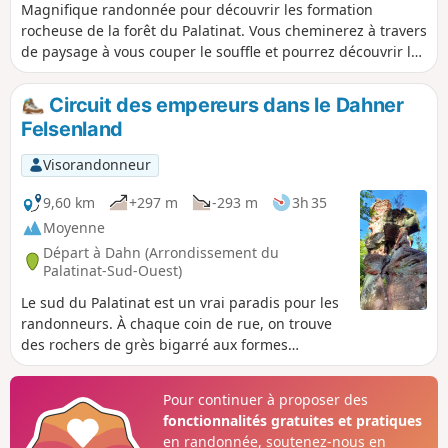
Magnifique randonnée pour découvrir les formation
rocheuse de la forêt du Palatinat. Vous cheminerez à travers
de paysage à vous couper le souffle et pourrez découvrir le
château de Neudahn, détruit au cours de la guerre des
paysans au XVIe siècle, il appartient à l'un des châteaux les
Circuit des empereurs dans le Dahner
mieux conservés de la forêt du Palatinat
Felsenland
Visorandonneur
9,60 km
+297 m
-293 m
3h 35
Moyenne
Départ à Dahn (Arrondissement du
Palatinat-Sud-Ouest)
Le sud du Palatinat est un vrai paradis pour les
randonneurs. À chaque coin de rue, on trouve
des rochers de grès bigarré aux formes
bizarres, dont beaucoup ont des noms
mystiques. Le massif rocheux Büttelfelsen
Pour continuer à proposer des
domine la ville de Dahn et culmine à 45 mètres
fonctionnalités gratuites et pratiques
de hauteur. Sa particularité : en son centre se
en randonnée, soutenez-nous en