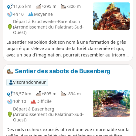
par laquelle le chemin descend dans la vallée de Moosbach.
11,65 km
+295 m
-306 m
4h 10
Moyenne
Départ à Bruchweiler-Bärenbach
(Arrondissement du Palatinat-Sud-
Ouest)
Le sentier Napoléon doit son nom à une formation de grès
bigarré qui s'élève au milieu de la forêt clairsemée et qui,
avec un peu d'imagination, pourrait ressembler au tricorne
de l'empereur Napoléon. Le circuit passe devant plein de
formations rocheuses qui portent des noms fantaisistes et
Sentier des sabots de Busenberg
qui s'élèvent de façon sauvage le long du chemin. En plus, il
passe près de la source du Reinighof et traverse des
Visorandonneur
prairies humides et marécageuses dans la vallée du
Wöllmersbach.
26,57 km
+895 m
-894 m
10h 10
Difficile
Départ à Busenberg
(Arrondissement du Palatinat-Sud-
Ouest)
Des nids rocheux exposés offrent une vue imprenable sur la
vallée, des ruines médiévales mystérieuses peuvent être