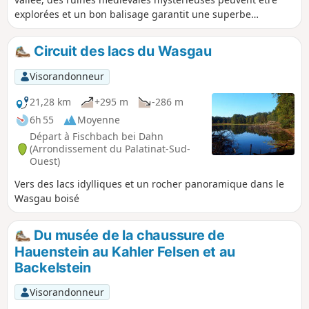
explorées et un bon balisage garantit une superbe
randonnée dans le Mittlerer Wasgau. Des formations
rocheuses bizarres en grès bigarré bordent le chemin, on
Circuit des lacs du Wasgau
passe sous d'imposantes portes rocheuses et on traverse
une vallée idyllique.
Visorandonneur
21,28 km
+295 m
-286 m
6h 55
Moyenne
Départ à Fischbach bei Dahn
(Arrondissement du Palatinat-Sud-
Ouest)
Vers des lacs idylliques et un rocher panoramique dans le
Wasgau boisé
Du musée de la chaussure de
Hauenstein au Kahler Felsen et au
Backelstein
Visorandonneur