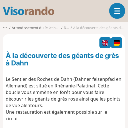
V
O
i
u
s
v
o
•••
Arrondissement du Palatinat-Sud-Ouest
Dahn
À la découverte des géants de grès à Dahn
r
r
i
a
r
n
l
d
À la découverte des géants de grès
a
o
n
à Dahn
a
v
Le Sentier des Roches de Dahn (Dahner felsenpfad en
i
Allemand) est situé en Rhénanie-Palatinat. Cette
g
a
boucle vous emmène en forêt pour vous faire
t
découvrir les géants de grès rose ainsi que les points
i
de vue alentours.
o
Une restauration est également possible sur le
n
circuit.