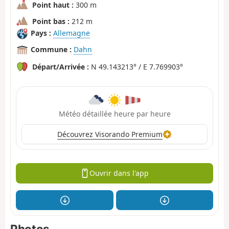
Point haut :
300 m
Point bas :
212 m
Pays :
Allemagne
Commune :
Dahn
Départ/Arrivée :
N 49.143213° / E 7.769903°
Météo détaillée heure par heure
Découvrez Visorando Premium
Ouvrir dans l'app
Photos