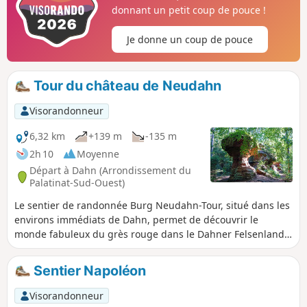
trouve un trou dans la roche, depuis la plate-
donnant un petit coup de pouce !
forme panoramique duquel on peut voir le
Lämmerfelsen voisin. Le Napoleonfels, une tour
Je donne un coup de pouce
rocheuse en grès rouge, est également célèbre.
Il a non seulement donné son nom au
Napoleonsteig, mais se trouve également sur le
Tour du château de Neudahn
Kaisertour, un circuit de près de 10 km.
Visorandonneur
6,32 km
+139 m
-135 m
2h 10
Moyenne
Départ à Dahn (Arrondissement du
Palatinat-Sud-Ouest)
Le sentier de randonnée Burg Neudahn-Tour, situé dans les
environs immédiats de Dahn, permet de découvrir le
monde fabuleux du grès rouge dans le Dahner Felsenland.
Des vues captivantes alternent avec des formations
rocheuses bizarres portant des noms comme Hexenpilz ou
Sentier Napoléon
Satansbrocken. Les ruines du château de Neudahn, qui ont
donné leur nom au circuit, comptent certainement parmi
Visorandonneur
les points forts, tout comme la spectaculaire porte rocheuse