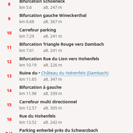
Bifurcation Schoeneck
8
km 5.6
alt. 247 m
Bifurcation gauche Wineckerthal
9
km 6.68
alt. 367 m
Carrefour parking
10
km 7.29
alt. 241 m
Bifurcation Triangle Rouge vers Dambach
11
km 7.61
alt. 241 m
Bifurcation Rue du Lion vers Hohenfels
12
km 10.19
alt. 226 m
Ruine du
•
Château du Hohenfels (Dambach)
13
km 11.65
alt. 347 m
Bifurcation à gauche
14
km 11.98
alt. 339 m
Carrefour multi directionnel
15
km 12.57
alt. 305 m
Rue du Hohenfels
16
km 13.52
alt. 242 m
Parking enherbé près du Schwarzbach