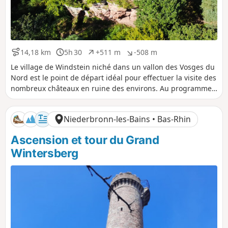
14,18 km
5h 30
+511 m
-508 m
D
D
D
D
i
u
é
é
Le village de Windstein niché dans un vallon des Vosges du
s
r
n
n
Nord est le point de départ idéal pour effectuer la visite des
t
é
i
i
nombreux châteaux en ruine des environs. Au programme
a
e
v
v
de la randonnée, les deux châteaux de Wittschloessel et du
n
e
e
Wineck. Possibilité de rajouter le château du Schoeneck en
c
l
l
Niederbronn-les-Bains • Bas-Rhin
e
é
é
s'écartant momentanément de l'itinéraire.
p
n
Ascension et tour du Grand
o
é
s
g
Wintersberg
i
a
t
t
i
i
f
f