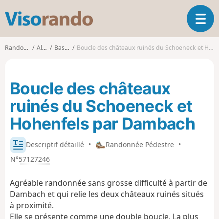
V
O
i
u
s
v
o
Randonnées
Alsace
Bas-Rhin
Boucle des châteaux ruinés du Schoeneck et Hohenfels par Dambach
r
r
i
a
r
n
Boucle des châteaux
l
d
a
o
ruinés du Schoeneck et
n
a
Hohenfels par Dambach
v
i
Descriptif détaillé
•
Randonnée Pédestre
•
g
a
N°
57127246
t
i
Agréable randonnée sans grosse difficulté à partir de
o
Dambach et qui relie les deux châteaux ruinés situés
n
à proximité.
Elle se présente comme une double boucle. La plus