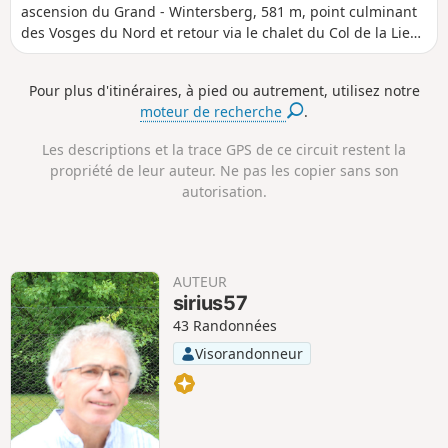
s
r
n
n
ascension du Grand - Wintersberg, 581 m, point culminant
t
é
i
i
des Vosges du Nord et retour via le chalet du Col de la Liese
a
e
v
v
(appartenant au Club Vosgien et l'abri du Heidenkopf.
n
e
e
c
l
l
Pour plus d'itinéraires, à pied ou autrement, utilisez notre
e
é
é
moteur de recherche
.
p
n
o
é
s
g
Les descriptions et la trace GPS de ce circuit restent la
i
a
propriété de leur auteur. Ne pas les copier sans son
t
t
autorisation.
i
i
f
f
AUTEUR
sirius57
43 Randonnées
Visorandonneur