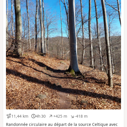
11,44 km
4h 30
+425 m
-418 m
D
D
D
D
i
u
é
é
Randonnée circulaire au départ de la source Celtique avec