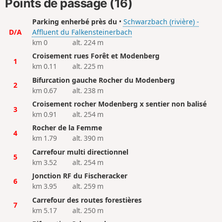
Points de passage (16)
Parking enherbé près du
•
Schwarzbach (rivière) -
D/A
Affluent du Falkensteinerbach
km 0
alt. 224 m
Croisement rues Forêt et Modenberg
1
km 0.11
alt. 225 m
Bifurcation gauche Rocher du Modenberg
2
km 0.67
alt. 238 m
Croisement rocher Modenberg x sentier non balisé
3
km 0.91
alt. 254 m
Rocher de la Femme
4
km 1.79
alt. 390 m
Carrefour multi directionnel
5
km 3.52
alt. 254 m
Jonction RF du Fischeracker
6
km 3.95
alt. 259 m
Carrefour des routes forestières
7
km 5.17
alt. 250 m