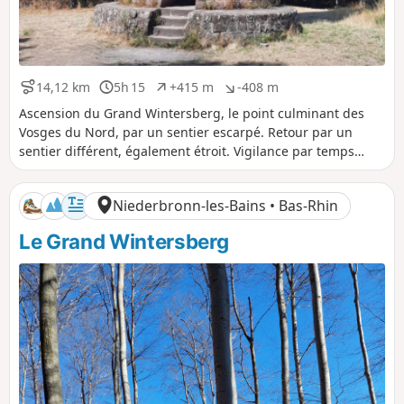
14,12 km
5h 15
+415 m
-408 m
D
D
D
D
i
u
é
é
Ascension du Grand Wintersberg, le point culminant des
s
r
n
n
Vosges du Nord, par un sentier escarpé. Retour par un
t
é
i
i
sentier différent, également étroit. Vigilance par temps
a
e
v
v
pluvieux ou avec des sentiers enneigés.
n
e
e
c
l
l
Niederbronn-les-Bains • Bas-Rhin
e
é
é
p
n
Le Grand Wintersberg
o
é
s
g
i
a
t
t
i
i
f
f