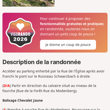
Pour continuer à proposer des
fonctionnalités gratuites et pratiques
en randonnée, soutenez-nous en
donnant un petit coup de pouce !
Je donne un coup de pouce
Description de la randonnée
Accéder au parking enherbé par la Rue de l'Église après avoir
franchi le pont sur le Ruisseau Schwarzbach à droite.
(
D/A
) Partir en direction du calvaire situé au niveau de la
fourche (Rue de la Forêt-Rue du Modenberg).
Balisage Chevalet Jaune
(
1
) Prendre à gauche Rue du Modenberg. Poursuivre sur la