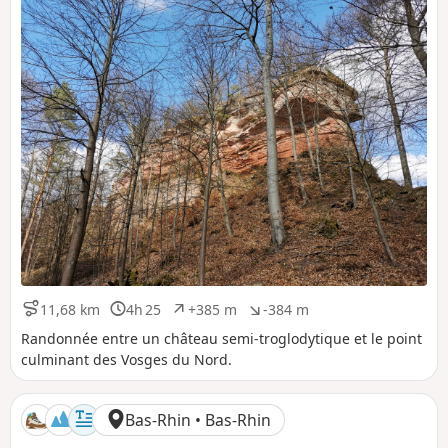
11,68 km
4h 25
+385 m
-384 m
D
D
D
D
i
u
é
é
Randonnée entre un château semi-troglodytique et le point
s
r
n
n
culminant des Vosges du Nord.
t
é
i
i
a
e
v
v
n
e
e
Bas-Rhin • Bas-Rhin
c
l
l
e
é
é