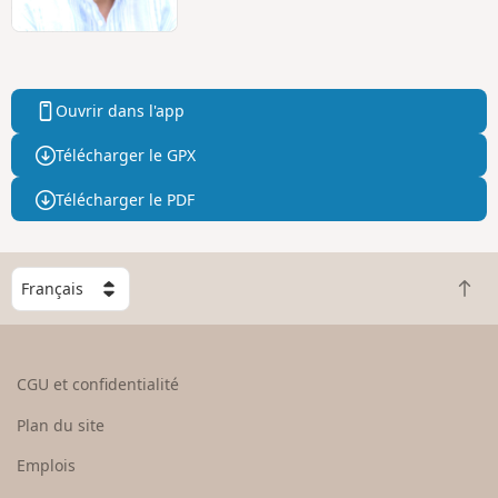
Ouvrir dans l'app
Télécharger le GPX
Télécharger le PDF
C
R
h
e
o
t
i
o
s
CGU et confidentialité
u
i
r
s
Plan du site
e
s
n
e
Emplois
h
z