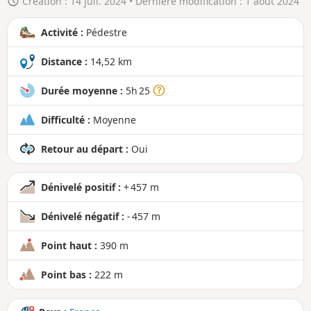
Création :
14 juil. 2024
• Dernière modification :
1 août 2024
r
a
Activité :
Pédestre
n
d
Distance :
14,52 km
Durée moyenne :
5h 25
Difficulté :
Moyenne
Retour au départ :
Oui
Dénivelé positif :
+ 457 m
Dénivelé négatif :
- 457 m
Point haut :
390 m
Point bas :
222 m