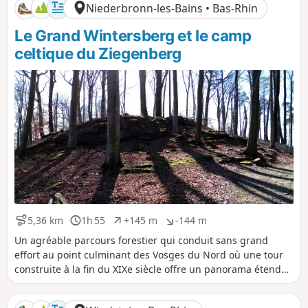
Niederbronn-les-Bains • Bas-Rhin
Le Grand Wintersberg et le camp
celtique du Ziegenberg
5,36 km
1h 55
+145 m
-144 m
D
D
D
D
i
u
é
é
Un agréable parcours forestier qui conduit sans grand
s
r
n
n
effort au point culminant des Vosges du Nord où une tour
t
é
i
i
construite à la fin du XIXe siècle offre un panorama étendu.
a
e
v
v
Moins couru, le site du camp celtique ne manque pas de
n
e
e
charme.
c
l
l