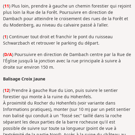
(
11
) Plus loin, prendre à gauche un chemin forestier qui rejoint
plus loin la Rue de la Forêt. Poursuivre en direction de
Dambach pour atteindre le croisement des rues de la Forêt et
du Modenberg, au niveau du calvaire passé à l'aller.
(
1
) Continuer tout droit et franchir le pont du ruisseau
Schwarzbach et retrouver le parking du départ.
(
D/A
) Poursuivre en direction de Dambach centre par la Rue de
l'Église jusqu'à la jonction avec la rue principale à suivre à
droite sur environ 150 m.
Balisage Croix Jaune
(
12
) Prendre à gauche Rue du Lion, puis suivre le sentier
forestier qui monte à la ruine du Hohenfels.
À proximité du Rocher du Hohenfels (voir variante dans
Informations pratiques), monter (sur 10 m) par un petit sentier
non balisé qui conduit à un "fossé sec" taillé dans la roche
séparant les deux parties de la barre rocheuse qu'il est
possible de suivre sur toute sa longueur (point de vue à
l'extrémité de la partie Nord). Accès à la ruine du château au