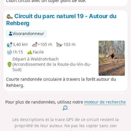
Court circuit avec un super point de vue.
Circuit du parc naturel 19 - Autour du
Rehberg
Visorandonneur
3,40 km
+105 m
-103 m
1h 15
Facile
Départ à Waldrohrbach
(Arrondissement de la Route-du-Vin-du-
Sud)
Courte randonnée circulaire à travers la forêt autour du
Rehberg.
Pour plus de randonnées, utilisez notre
moteur de recherche
.
Les descriptions et la trace GPS de ce circuit restent la
propriété de leur auteur. Ne pas les copier sans son