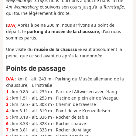
Weißenburger Straße
, nous tournons à gauche dans la rue
Am Weimersberg
et suivons son cours jusqu'à la
Turnstraße
,
qui tourne légèrement à droite.
(
D/A
) Après à peine 200 m, nous arrivons au point de
départ, le
parking du musée de la chaussure
, d'où nous
sommes partis.
Une visite du
musée de la chaussure
vaut absolument la
peine, que ce soit avant ou après la randonnée.
Points de passage
D/A
: km 0 - alt. 243 m - Parking du Musée allemand de la
chaussure, Turnstraße
1
: km 0.85 - alt. 235 m - Parc de l'Altwiesen avec étang
2
: km 1.51 - alt. 253 m - Piscine en plein air de Wasgau
3
: km 2.65 - alt. 308 m - Chemin de traverse
4
: km 3.11 - alt. 319 m - Point de vue Kreuzelfelsen
5
: km 3.18 - alt. 336 m - Rocher de table
6
: km 3.33 - alt. 328 m - Rocher chauve
7
: km 3.81 - alt. 333 m - Rocher du village