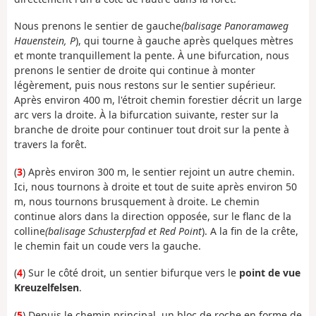
Nous prenons le sentier de gauche
(balisage Panoramaweg
Hauenstein, P
), qui tourne à gauche après quelques mètres
et monte tranquillement la pente. À une bifurcation, nous
prenons le sentier de droite qui continue à monter
légèrement, puis nous restons sur le sentier supérieur.
Après environ 400 m, l'étroit chemin forestier décrit un large
arc vers la droite. À la bifurcation suivante, rester sur la
branche de droite pour continuer tout droit sur la pente à
travers la forêt.
(
3
) Après environ 300 m, le sentier rejoint un autre chemin.
Ici, nous tournons à droite et tout de suite après environ 50
m, nous tournons brusquement à droite. Le chemin
continue alors dans la direction opposée, sur le flanc de la
colline
(balisage Schusterpfad et Red Point
). A la fin de la crête,
le chemin fait un coude vers la gauche.
(
4
) Sur le côté droit, un sentier bifurque vers le
point de vue
Kreuzelfelsen
.
(
5
) Depuis le chemin principal, un bloc de roche en forme de