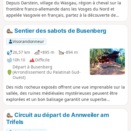
Depuis Darstein, village du Wasgau, région à cheval sur la
frontière franco-allemande dans les Vosges du Nord et
appelée Vasgovie en français, partez à la découverte de
Immersberg, Hauselstein, Hockerstein, Nesselbergfelsen,
Hühnerstein, Kühungerfelsen...
Sentier des sabots de Busenberg
Visorandonneur
26,57 km
+895 m
-894 m
10h 10
Difficile
Départ à Busenberg
(Arrondissement du Palatinat-Sud-
Ouest)
Des nids rocheux exposés offrent une vue imprenable sur la
vallée, des ruines médiévales mystérieuses peuvent être
explorées et un bon balisage garantit une superbe
randonnée dans le Mittlerer Wasgau. Des formations
rocheuses bizarres en grès bigarré bordent le chemin, on
Circuit au départ de Annweiler am
passe sous d'imposantes portes rocheuses et on traverse
Trifels
une vallée idyllique.