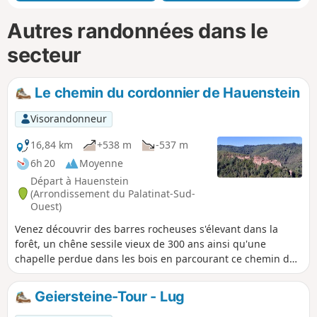
Autres randonnées dans le
secteur
Le chemin du cordonnier de Hauenstein
Visorandonneur
16,84 km
+538 m
-537 m
6h 20
Moyenne
Départ à Hauenstein
(Arrondissement du Palatinat-Sud-
Ouest)
Venez découvrir des barres rocheuses s'élevant dans la
forêt, un chêne sessile vieux de 300 ans ainsi qu'une
chapelle perdue dans les bois en parcourant ce chemin du
cordonnier de Hauenstein, la ville de la chaussure.
Geiersteine-Tour - Lug