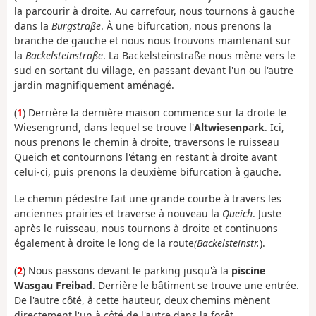
la parcourir à droite. Au carrefour, nous tournons à gauche
dans la
Burgstraße
. À une bifurcation, nous prenons la
branche de gauche et nous nous trouvons maintenant sur
la
Backelsteinstraße
. La Backelsteinstraße nous mène vers le
sud en sortant du village, en passant devant l'un ou l'autre
jardin magnifiquement aménagé.
(
1
) Derrière la dernière maison commence sur la droite le
Wiesengrund, dans lequel se trouve l'
Altwiesenpark
. Ici,
nous prenons le chemin à droite, traversons le ruisseau
Queich et contournons l'étang en restant à droite avant
celui-ci, puis prenons la deuxième bifurcation à gauche.
Le chemin pédestre fait une grande courbe à travers les
anciennes prairies et traverse à nouveau la
Queich
. Juste
après le ruisseau, nous tournons à droite et continuons
également à droite le long de la route
(Backelsteinstr.
).
(
2
) Nous passons devant le parking jusqu'à la
piscine
Wasgau Freibad
. Derrière le bâtiment se trouve une entrée.
De l'autre côté, à cette hauteur, deux chemins mènent
directement l'un à côté de l'autre dans la forêt.