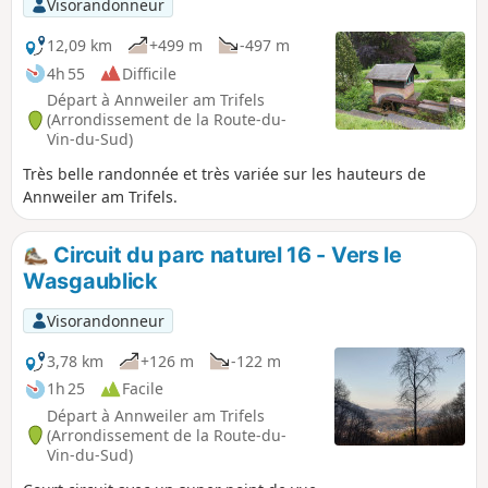
Visorandonneur
12,09 km
+499 m
-497 m
4h 55
Difficile
Départ à Annweiler am Trifels
(Arrondissement de la Route-du-
Vin-du-Sud)
Très belle randonnée et très variée sur les hauteurs de
Annweiler am Trifels.
Circuit du parc naturel 16 - Vers le
Wasgaublick
Visorandonneur
3,78 km
+126 m
-122 m
1h 25
Facile
Départ à Annweiler am Trifels
(Arrondissement de la Route-du-
Vin-du-Sud)