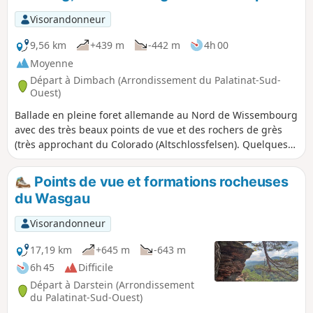
Visorandonneur
9,56 km
+439 m
-442 m
4h 00
Moyenne
Départ à Dimbach (Arrondissement du Palatinat-Sud-
Ouest)
Ballade en pleine foret allemande au Nord de Wissembourg
avec des très beaux points de vue et des rochers de grès
(très approchant du Colorado (Altschlossfelsen). Quelques
passages avec de forts dénivelés positifs comme négatifs.
Randonnée à catégoriser entre difficulté moyenne et
Points de vue et formations rocheuses
difficile
du Wasgau
Visorandonneur
17,19 km
+645 m
-643 m
6h 45
Difficile
Départ à Darstein (Arrondissement
du Palatinat-Sud-Ouest)