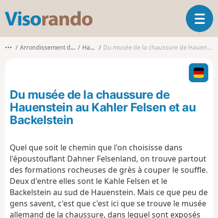
V
O
i
u
s
v
o
•••
Arrondissement du Palatinat-Sud-Ouest
Hauenstein
Du musée de la chaussure de Hauenstein au Kahler Felsen et au Backelstein
r
r
i
a
r
n
l
d
Du musée de la chaussure de
a
o
n
Hauenstein au Kahler Felsen et au
a
Backelstein
v
i
g
Quel que soit le chemin que l'on choisisse dans
a
l'époustouflant Dahner Felsenland, on trouve partout
t
des formations rocheuses de grès à couper le souffle.
i
Deux d'entre elles sont le Kahle Felsen et le
o
Backelstein au sud de Hauenstein. Mais ce que peu de
n
gens savent, c'est que c'est ici que se trouve le musée
allemand de la chaussure, dans lequel sont exposés