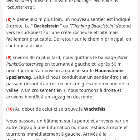
Weimersberg
boisé en suivant le
balisage "Red Point" et
"Schusterweg"
.
(
8
) A peine 300 m plus loin, un nouveau sentier est indiqué
à droite. Le "
Backelstein
" ou
"Fliehburg Backelstein"
s'étend
vers le sud-ouest sur une crête rocheuse étroite mais
facilement praticable. De retour sur le chemin principal, on
continue à droite.
(
9
) Environ 30 m plus tard, nous quittons le balisage
Roter
Punkt/Schusterweg
en tournant à gauche et, après 50 m,
nous tournons à nouveau à gauche sur le
Hauensteiner
Spazierweg
. Celui-ci nous conduit sur un sentier étroit en
passant devant d'autres rochers de grès en direction de la
vallée. A un croisement en T, nous tournons à droite et
arrivons bientôt à un zigzag en descente.
(
10
) Au début de celui-ci se trouve le
Wachtfels
.
Nous passons un bâtiment sur la pente et arrivons par un
autre zigzag à une bifurcation où nous restons à droite et
tournons immédiatement à gauche. Arrivés à la