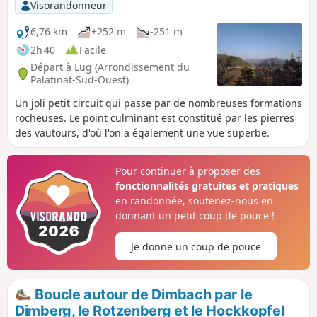
Visorandonneur
6,76 km
+252 m
-251 m
2h 40
Facile
Départ à Lug (Arrondissement du
Palatinat-Sud-Ouest)
Un joli petit circuit qui passe par de nombreuses formations
rocheuses. Le point culminant est constitué par les pierres
des vautours, d'où l'on a également une vue superbe.
Pour continuer à proposer des
fonctionnalités gratuites et pratiques
en randonnée, soutenez-nous en
donnant un petit coup de pouce !
Je donne un coup de pouce
Boucle autour de Dimbach par le
Dimberg, le Rotzenberg et le Hockkopfel