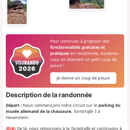
Pour continuer à proposer des
fonctionnalités gratuites et
pratiques
en randonnée, soutenez-
nous en donnant un petit coup de
pouce !
Je donne un coup de pouce
Description de la randonnée
Départ :
Nous commençons notre circuit sur le
parking du
musée allemand de la chaussure
,
Turnstraße 5
à
Hauenstein.
(
D/A
) De là, nous retournons à la
Turnstraße
et continuons à