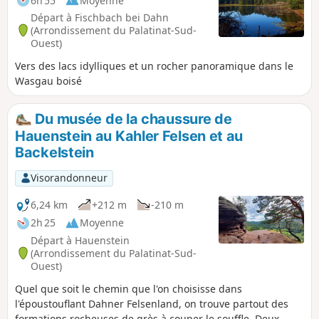
6h 55
Moyenne
Départ à Fischbach bei Dahn
(Arrondissement du Palatinat-Sud-
Ouest)
Vers des lacs idylliques et un rocher panoramique dans le
Wasgau boisé
Du musée de la chaussure de
Hauenstein au Kahler Felsen et au
Backelstein
Visorandonneur
6,24 km
+212 m
-210 m
2h 25
Moyenne
Départ à Hauenstein
(Arrondissement du Palatinat-Sud-
Ouest)
Quel que soit le chemin que l'on choisisse dans
l'époustouflant Dahner Felsenland, on trouve partout des
formations rocheuses de grès à couper le souffle. Deux