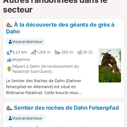
secteur
À la découverte des géants de grès à
Dahn
Visorandonneur
9,23 km
+269 m
-263 m
3h 25
Moyenne
Départ à Dahn (Arrondissement du
Palatinat-Sud-Ouest)
Le Sentier des Roches de Dahn (Dahner
felsenpfad en Allemand) est situé en
Rhénanie-Palatinat. Cette boucle vous
emmène en forêt pour vous faire découvrir les
géants de grès rose ainsi que les points de
Sentier des roches de Dahn Felsenpfad
vue alentours. Une restauration est également
possible sur le circuit.
Visorandonneur