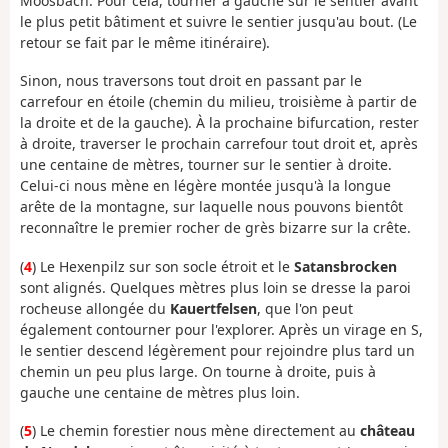
Moosbach. Pour cela, tourner à gauche sur le sentier avant
le plus petit bâtiment et suivre le sentier jusqu'au bout. (Le
retour se fait par le même itinéraire).
Sinon, nous traversons tout droit en passant par le
carrefour en étoile (chemin du milieu, troisième à partir de
la droite et de la gauche). À la prochaine bifurcation, rester
à droite, traverser le prochain carrefour tout droit et, après
une centaine de mètres, tourner sur le sentier à droite.
Celui-ci nous mène en légère montée jusqu'à la longue
arête de la montagne, sur laquelle nous pouvons bientôt
reconnaître le premier rocher de grès bizarre sur la crête.
(
4
) Le Hexenpilz sur son socle étroit et le
Satansbrocken
sont alignés. Quelques mètres plus loin se dresse la paroi
rocheuse allongée du
Kauertfelsen
, que l'on peut
également contourner pour l'explorer. Après un virage en S,
le sentier descend légèrement pour rejoindre plus tard un
chemin un peu plus large. On tourne à droite, puis à
gauche une centaine de mètres plus loin.
(
5
) Le chemin forestier nous mène directement au
château