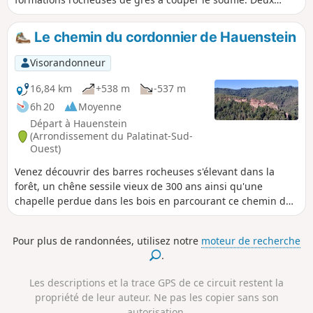
d'entre elles sont le Kahle Felsen et le Backelstein au sud de
Hauenstein. Mais ce que peu de gens savent, c'est que c'est
Le chemin du cordonnier de Hauenstein
ici que se trouve le musée allemand de la chaussure, dans
lequel sont exposés non seulement l'histoire de la
Visorandonneur
chaussure, mais aussi de nombreuses célébrités de la
chaussure.
16,84 km
+538 m
-537 m
6h 20
Moyenne
Départ à Hauenstein
(Arrondissement du Palatinat-Sud-
Ouest)
Venez découvrir des barres rocheuses s'élevant dans la
forêt, un chêne sessile vieux de 300 ans ainsi qu'une
chapelle perdue dans les bois en parcourant ce chemin du
cordonnier de Hauenstein, la ville de la chaussure.
Pour plus de randonnées, utilisez notre
moteur de recherche
.
Les descriptions et la trace GPS de ce circuit restent la
propriété de leur auteur. Ne pas les copier sans son
autorisation.