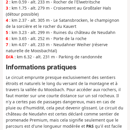
2
: km 0.59 - alt. 233 m - Rocher de l'Elwetritsche
3
: km 1.75 - alt. 279 m - Croisement au Großtaler Hals
(détour possible)
4
: km 2.37 - alt. 305 m - Le Satansbrocken, le champignon
de la sorcière et le rocher du Kauert
5
: km 3.23 - alt. 299 m - Ruines du château de Neudahn
6
: km 3.65 - alt. 252 m - Porte de la roche
7
: km 4.07 - alt. 233 m - Neudahner Weiher (réserve
naturelle de Moosbachtal)
D/A
: km 6.32 - alt. 231 m - Parking de randonnée
Informations pratiques
Le circuit emprunte presque exclusivement des sentiers
étroits et naturels le long du versant de la montagne et à
travers la vallée du Moosbach. Pour accéder aux rochers, il
faut monter sur une courte distance sur un sol rocheux. Il
n'y a certes pas de passages dangereux, mais en cas de
pluie ou d'humidité, cela peut devenir glissant. Le circuit du
château de Neudahn est certes déclaré comme sentier de
promenade Premium, mais cela signifie seulement que le
parcours est d'une longueur modérée et
PAS
qu'il est facile