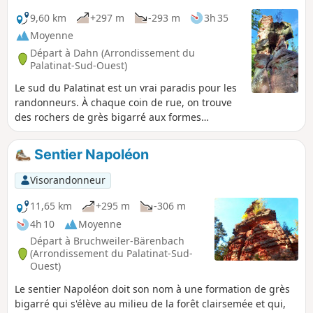
9,60 km
+297 m
-293 m
3h 35
Moyenne
Départ à Dahn (Arrondissement du
Palatinat-Sud-Ouest)
Le sud du Palatinat est un vrai paradis pour les
randonneurs. À chaque coin de rue, on trouve
des rochers de grès bigarré aux formes
bizarres, dont beaucoup ont des noms
mystiques. Le massif rocheux Büttelfelsen
Sentier Napoléon
domine la ville de Dahn et culmine à 45 mètres
de hauteur. Sa particularité : en son centre se
Visorandonneur
trouve un trou dans la roche, depuis la plate-
forme panoramique duquel on peut voir le
11,65 km
+295 m
-306 m
Lämmerfelsen voisin. Le Napoleonfels, une tour
4h 10
Moyenne
rocheuse en grès rouge, est également célèbre.
Départ à Bruchweiler-Bärenbach
Il a non seulement donné son nom au
(Arrondissement du Palatinat-Sud-
Napoleonsteig, mais se trouve également sur le
Ouest)
Kaisertour, un circuit de près de 10 km.
Le sentier Napoléon doit son nom à une formation de grès
bigarré qui s'élève au milieu de la forêt clairsemée et qui,