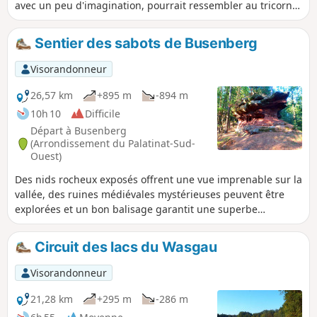
avec un peu d'imagination, pourrait ressembler au tricorne
de l'empereur Napoléon. Le circuit passe devant plein de
formations rocheuses qui portent des noms fantaisistes et
Sentier des sabots de Busenberg
qui s'élèvent de façon sauvage le long du chemin. En plus, il
passe près de la source du Reinighof et traverse des
Visorandonneur
prairies humides et marécageuses dans la vallée du
Wöllmersbach.
26,57 km
+895 m
-894 m
10h 10
Difficile
Départ à Busenberg
(Arrondissement du Palatinat-Sud-
Ouest)
Des nids rocheux exposés offrent une vue imprenable sur la
vallée, des ruines médiévales mystérieuses peuvent être
explorées et un bon balisage garantit une superbe
randonnée dans le Mittlerer Wasgau. Des formations
rocheuses bizarres en grès bigarré bordent le chemin, on
Circuit des lacs du Wasgau
passe sous d'imposantes portes rocheuses et on traverse
une vallée idyllique.
Visorandonneur
21,28 km
+295 m
-286 m