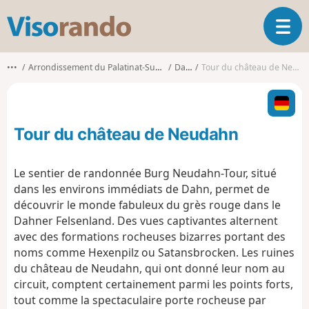
V
O
i
u
s
v
o
•••
Arrondissement du Palatinat-Sud-Ouest
Dahn
Tour du château de Neudahn
r
r
i
a
r
n
l
d
Tour du château de Neudahn
a
o
n
a
Le sentier de randonnée Burg Neudahn-Tour, situé
v
dans les environs immédiats de Dahn, permet de
i
découvrir le monde fabuleux du grès rouge dans le
g
Dahner Felsenland. Des vues captivantes alternent
a
t
avec des formations rocheuses bizarres portant des
i
noms comme Hexenpilz ou Satansbrocken. Les ruines
o
du château de Neudahn, qui ont donné leur nom au
n
circuit, comptent certainement parmi les points forts,
tout comme la spectaculaire porte rocheuse par