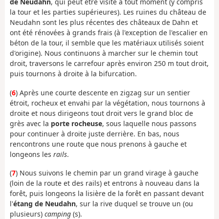
de Neudahn
, qui peut être visité à tout moment (y compris
la tour et les parties supérieures). Les ruines du château de
Neudahn sont les plus récentes des châteaux de Dahn et
ont été rénovées à grands frais (à l'exception de l'escalier en
béton de la tour, il semble que les matériaux utilisés soient
d'origine). Nous continuons à marcher sur le chemin tout
droit, traversons le carrefour après environ 250 m tout droit,
puis tournons à droite à la bifurcation.
(
6
) Après une courte descente en zigzag sur un sentier
étroit, rocheux et envahi par la végétation, nous tournons à
droite et nous dirigeons tout droit vers le grand bloc de
grès avec la
porte rocheuse
, sous laquelle nous passons
pour continuer à droite juste derrière. En bas, nous
rencontrons une route que nous prenons à gauche et
longeons les
rails
.
(
7
) Nous suivons le chemin par un grand virage à gauche
(loin de la route et des rails) et entrons à nouveau dans la
forêt, puis longeons la lisière de la forêt en passant devant
l'
étang de Neudahn
, sur la rive duquel se trouve un (ou
plusieurs)
camping
(s).