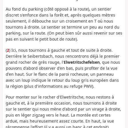
Au fond du parking (côté opposé à la route), un sentier
discret s'enfonce dans la forêt et, après quelques mètres
seulement, il débouche sur un croisement en T où nous
tournons à droite. Le sentier se termine un peu au nord du
parking, sur la route. (On peut bien sûr aussi revenir sur ses
pas en suivant le petit bout de route).
(
2
) Ici, nous tournons à gauche et tout de suite à droite.
Derrière le Seibertsbach, nous rencontrons déjà le premier
grand rocher de grès rouge, l'
Elwetritschefelsen
, que nous
pouvons d'abord observer d'en bas, puis profiter de la vue
d'en haut. Sur le flanc de la paroi rocheuse, un panneau
avec un loup indique le retour du loup gris européen dans
la région (plus d'informations au refuge PWV).
Pour monter sur le rocher d'Elwetritsche, nous restons à
gauche et, à la première occasion, nous tournons à droite
sur le sentier qui nous mène d'abord par un virage à droite,
puis en léger zigzag vers le haut. La montée est certes
ardue, mais heureusement assez courte. En haut, la vue
récompense l'effort (il y a aussi un banc à cet endroit).