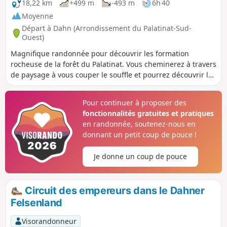
18,22 km
+499 m
-493 m
6h 40
Moyenne
Départ à Dahn (Arrondissement du Palatinat-Sud-
Ouest)
Magnifique randonnée pour découvrir les formation
rocheuse de la forêt du Palatinat. Vous cheminerez à travers
de paysage à vous couper le souffle et pourrez découvrir le
château de Neudahn, détruit au cours de la guerre des
paysans au XVIe siècle, il appartient à l'un des châteaux les
Pour continuer à proposer des
mieux conservés de la forêt du Palatinat
fonctionnalités gratuites et pratiques
en randonnée, soutenez-nous en
donnant un petit coup de pouce !
Je donne un coup de pouce
Circuit des empereurs dans le Dahner
Felsenland
Visorandonneur