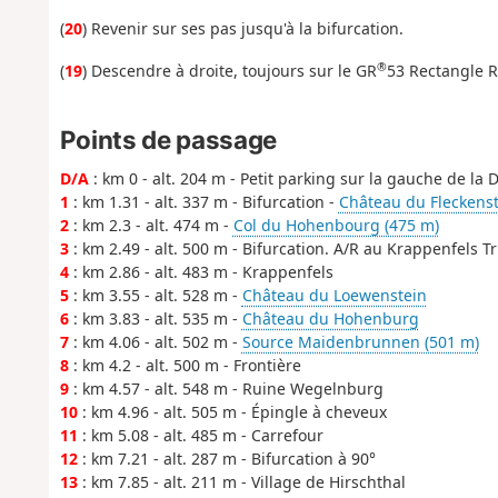
(
20
) Revenir sur ses pas jusqu'à la bifurcation.
®
(
19
) Descendre à droite, toujours sur le GR
53 Rectangle R
Points de passage
D/A
: km 0 - alt. 204 m - Petit parking sur la gauche de la 
1
: km 1.31 - alt. 337 m - Bifurcation -
Château du Fleckens
2
: km 2.3 - alt. 474 m -
Col du Hohenbourg (475 m)
3
: km 2.49 - alt. 500 m - Bifurcation. A/R au Krappenfels 
4
: km 2.86 - alt. 483 m - Krappenfels
5
: km 3.55 - alt. 528 m -
Château du Loewenstein
6
: km 3.83 - alt. 535 m -
Château du Hohenburg
7
: km 4.06 - alt. 502 m -
Source Maidenbrunnen (501 m)
8
: km 4.2 - alt. 500 m - Frontière
9
: km 4.57 - alt. 548 m - Ruine Wegelnburg
10
: km 4.96 - alt. 505 m - Épingle à cheveux
11
: km 5.08 - alt. 485 m - Carrefour
12
: km 7.21 - alt. 287 m - Bifurcation à 90°
13
: km 7.85 - alt. 211 m - Village de Hirschthal