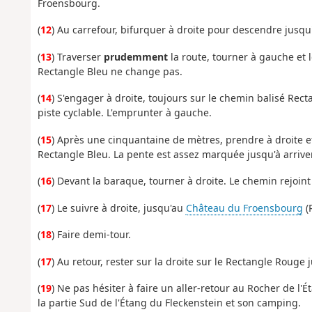
Froensbourg.
(
12
) Au carrefour, bifurquer à droite pour descendre jusqu'
(
13
) Traverser
prudemment
la route, tourner à gauche et l
Rectangle Bleu ne change pas.
(
14
) S'engager à droite, toujours sur le chemin balisé Recta
piste cyclable. L'emprunter à gauche.
(
15
) Après une cinquantaine de mètres, prendre à droite et
Rectangle Bleu. La pente est assez marquée jusqu'à arrive
(
16
) Devant la baraque, tourner à droite. Le chemin rejoint
(
17
) Le suivre à droite, jusqu'au
Château du Froensbourg
(
(
18
) Faire demi-tour.
(
17
) Au retour, rester sur la droite sur le Rectangle Rouge
(
19
) Ne pas hésiter à faire un aller-retour au Rocher de l'
la partie Sud de l'Étang du Fleckenstein et son camping.