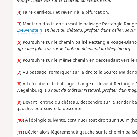
Rouge :
belle vue sur le Château du Fleckenstein
.
(
4
) Faire demi-tour et revenir à la bifurcation.
(
3
) Monter à droite en suivant le balisage Rectangle Rou
Loewenstein
.
En haut du château, profiter d'une belle vue sur
(
5
) Poursuivre sur le chemin balisé Rectangle Rouge-Blan
offre une jolie vue sur le Château Allemand du Wegelnburg
.
(
6
) Poursuivre sur le même chemin en descendant vers le 
(
7
) Au passage, remarquer sur la droite la Source Maidenbr
(
8
) À la frontière, le balisage change et devient Rectangle 
Wegelnburg.
Du haut du château restauré, profiter d'un mag
(
9
) Devant l'entrée du château, descendre sur le sentier b
gauche, poursuivre la descente.
(
10
) À l'épingle suivante, continuer tout droit sur 100 m (
(
11
) Dévier alors légèrement à gauche sur le chemin balisé