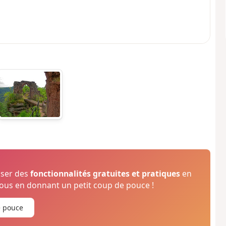
oser des
fonctionnalités gratuites et pratiques
en
us en donnant un petit coup de pouce !
e pouce