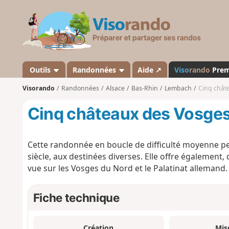
V
i
s
o
r
a
Outils
Randonnées
Aide ↗
Viso
rando
Pre
n
Visorando
Randonnées
Alsace
Bas-Rhin
Lembach
Cinq chât
d
o
Cinq châteaux des Vosges
Cette randonnée en boucle de difficulté moyenne perm
siècle, aux destinées diverses. Elle offre également
vue sur les Vosges du Nord et le Palatinat allemand.
Fiche technique
Création
Mis