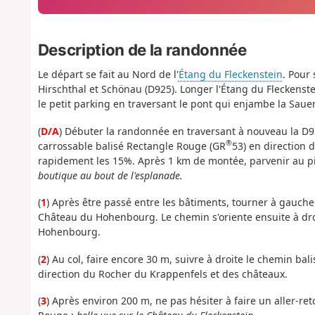
Description de la randonnée
Le départ se fait au Nord de l'
Étang du Fleckenstein
. Pour
Hirschthal et Schönau (D925). Longer l'Étang du Fleckenste
le petit parking en traversant le pont qui enjambe la Sauer
(
D/A
) Débuter la randonnée en traversant à nouveau la D
®
carrossable balisé Rectangle Rouge (GR
53) en direction 
rapidement les 15%. Après 1 km de montée, parvenir au p
boutique au bout de l'esplanade.
(
1
) Après être passé entre les bâtiments, tourner à gauche
Château du Hohenbourg. Le chemin s'oriente ensuite à dro
Hohenbourg.
(
2
) Au col, faire encore 30 m, suivre à droite le chemin b
direction du Rocher du Krappenfels et des châteaux.
(
3
) Après environ 200 m, ne pas hésiter à faire un aller-re