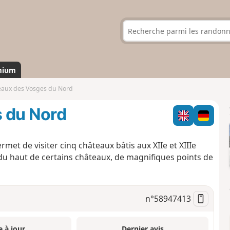
mium
eaux des Vosges du Nord
 du Nord
et de visiter cinq châteaux bâtis aux XIIe et XIIIe
, du haut de certains châteaux, de magnifiques points de
n°
58947413
e à jour
Dernier avis