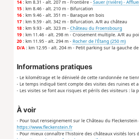
14
: km 8.31 - alt. 207 m - Frontière -
Sauer (rivière) - Afflu
15
: km 8.46 - alt. 210 m - Bifurcation
16
: km 9.46 - alt. 351 m - Baraque en bois
17
: km 9.59 - alt. 342 m - Bifurcation. A/R au château
18
: km 9.93 - alt. 323 m -
Château du Froensbourg
19
: km 11.46 - alt. 298 m - Croisement multiple. A/R au po
20
: km 11.95 - alt. 294 m -
Rocher de l'Étang (250 m)
D/A
: km 12.95 - alt. 204 m - Petit parking sur la gauche de
Informations pratiques
- Le kilométrage et le dénivelé de cette randonnée ne tien
- Le temps indiqué tient compte des visites des ruines et 
- Les visites se font aux risques et périls des visiteurs : l
À voir
- Pour tout renseignement sur le Château du Fleckenstein (vis
https://www.fleckenstein.fr
- Pour mieux connaître l'histoire des châteaux visités lors 