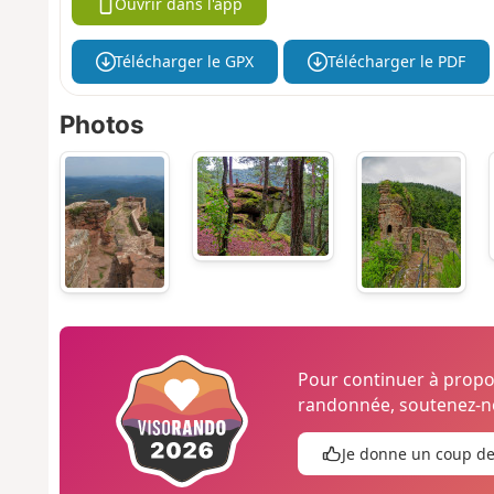
Ouvrir dans l'app
Télécharger le GPX
Télécharger le PDF
Photos
Pour continuer à prop
randonnée, soutenez-no
Je donne un coup d