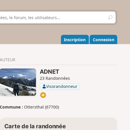
R
e
c
h
e
Inscription
Connexion
r
c
h
AUTEUR
e
r
ADNET
23 Randonnées
Visorandonneur
Commune :
Ottersthal (67700)
Carte de la randonnée