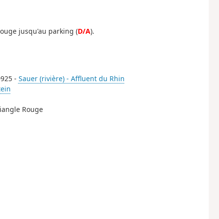
ouge jusqu'au parking (
D/A
).
D925 -
Sauer (rivière) - Affluent du Rhin
tein
Triangle Rouge