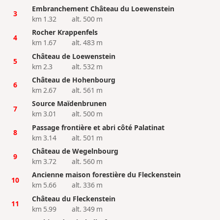
Embranchement Château du Loewenstein
3
km 1.32
alt. 500 m
Rocher Krappenfels
4
km 1.67
alt. 483 m
Château de Loewenstein
5
km 2.3
alt. 532 m
Château de Hohenbourg
6
km 2.67
alt. 561 m
Source Maïdenbrunen
7
km 3.01
alt. 500 m
Passage frontière et abri côté Palatinat
8
km 3.14
alt. 501 m
Château de Wegelnbourg
9
km 3.72
alt. 560 m
Ancienne maison forestière du Fleckenstein
10
km 5.66
alt. 336 m
Château du Fleckenstein
11
km 5.99
alt. 349 m