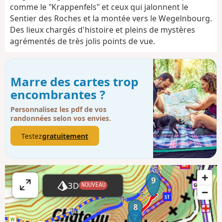
comme le "Krappenfels" et ceux qui jalonnent le
Sentier des Roches et la montée vers le Wegelnbourg.
Des lieux chargés d'histoire et pleins de mystères
agrémentés de très jolis points de vue.
Marre des cartes trop
encombrantes ?
Personnalisez les pdf de vos
randonnées selon vos envies.
Testez
gratuitement
9
3D
NOUVEAU
A
ff
8
i
7