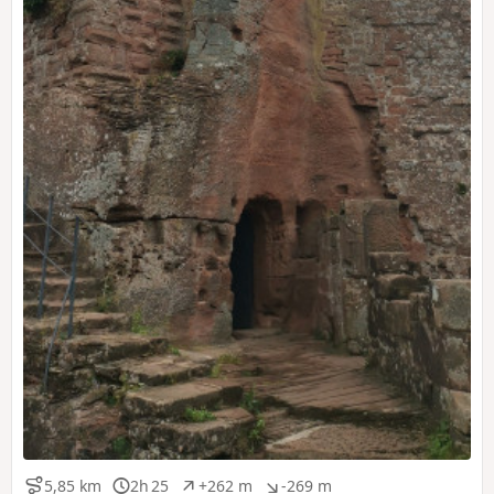
5,85 km
2h 25
+262 m
-269 m