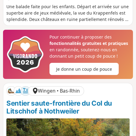
D
D
D
D
i
u
é
é
Une balade faite pour les enfants. Départ et arrivée sur une
s
r
n
n
superbe aire de jeux médiévale, la vue du Krappenfels est
t
é
i
i
splendide. Deux châteaux en ruine partiellement rénovés et
a
e
v
v
le Château du Fleckenstein entièrement rénové (entrée
n
e
e
payante).
c
l
l
Pour continuer à proposer des
e
é
é
fonctionnalités gratuites et pratiques
p
n
o
é
en randonnée, soutenez-nous en
s
g
donnant un petit coup de pouce !
i
a
t
t
Je donne un coup de pouce
i
i
f
f
Wingen • Bas-Rhin
Sentier saute-frontière du Col du
Litschhof à Nothweiler