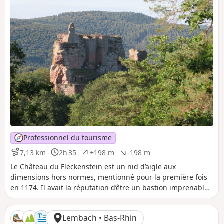
Professionnel du tourisme
7,13 km
2h 35
+198 m
-198 m
D
D
D
D
i
u
é
é
Le Château du Fleckenstein est un nid d’aigle aux
s
r
n
n
dimensions hors normes, mentionné pour la première fois
t
é
i
i
en 1174. Il avait la réputation d’être un bastion imprenable,
a
e
v
v
jusqu’à ce qu’il tombe, sans coup férir, devant les soldats de
n
e
e
Louis XIV en 1680. Cette randonnée vous propose de
c
l
l
Lembach • Bas-Rhin
e
é
é
découvrir ce château et l'étang du même nom.