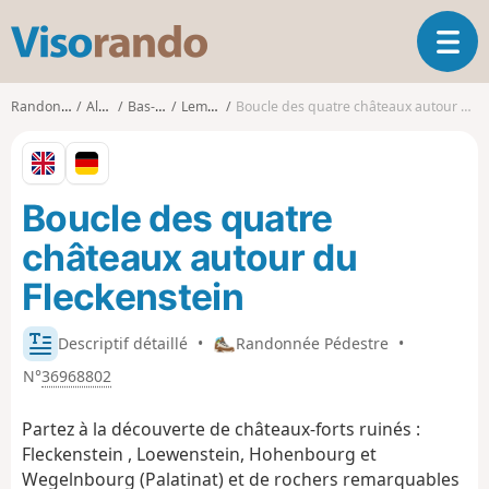
V
O
i
u
s
v
o
Randonnées
Alsace
Bas-Rhin
Lembach
Boucle des quatre châteaux autour du Fleckenstein
r
r
i
a
r
n
l
d
Boucle des quatre
a
o
n
châteaux autour du
a
v
Fleckenstein
i
g
Descriptif détaillé
•
Randonnée Pédestre
•
a
t
N°
36968802
i
o
Partez à la découverte de châteaux-forts ruinés :
n
Fleckenstein , Loewenstein, Hohenbourg et
Wegelnbourg (Palatinat) et de rochers remarquables