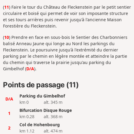
(
11
) Faire le tour du Château de Fleckenstein par le petit sentier
circulaire et boisé qui permet de voir son imposante structure
et ses tours arrières puis revenir jusqu'à l'ancienne Maison
Forestière du Fleckenstein.
(
10
) Prendre en face en sous-bois le Sentier des Charbonniers
balisé Anneau Jaune qui longe au Nord les parkings du
Fleckenstein. Le poursuivre jusqu'à l'extrémité du dernier
parking par le chemin en légère montée et atteindre la partie
du chemin qui traverse la prairie jusqu'au parking du
Gimbelhof (
D/A
).
Points de passage (11)
Parking du Gimbelhof
D/A
km 0
alt. 345 m
Bifurcation Disque Rouge
1
km 0.28
alt. 368 m
Col de Hohenbourg
2
km 1.12
alt. 474 m