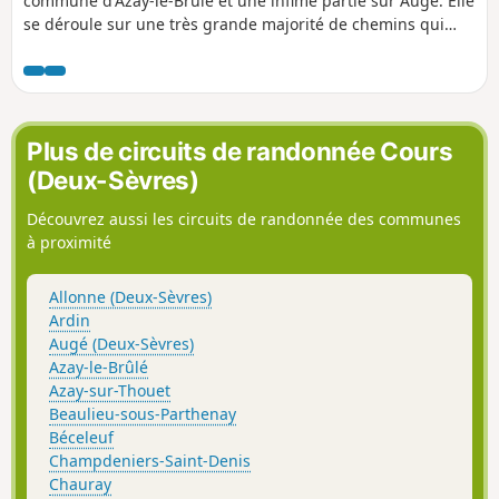
commune d'Azay-le-Brûlé et une infime partie sur Augé. Elle
se déroule sur une très grande majorité de chemins qui
entourent les ruisseaux de la Ligueure et du Chambon. Elle
permet de traverser quelques jolis hameaux aux maisons
restaurées, de découvrir des lavoirs et des passerelles.
Plus de circuits de randonnée Cours
(Deux-Sèvres)
Découvrez aussi les circuits de randonnée des communes
à proximité
Allonne (Deux-Sèvres)
Ardin
Augé (Deux-Sèvres)
Azay-le-Brûlé
Azay-sur-Thouet
Beaulieu-sous-Parthenay
Béceleuf
Champdeniers-Saint-Denis
Chauray