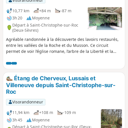
Visorandonneur
10,77 km
+84 m
-87 m
3h 20
Moyenne
Départ à Saint-Christophe-sur-Roc
(Deux-Sèvres)
Agréable randonnée à la découverte des lavoirs restaurés,
entre les vallées de la Roche et du Musson. Ce circuit
permet de voir l’église romane, l’arbre de la Liberté et la
croix hosannière dans le bourg, puis le lavoir de Boisne, le
lavoir de la Perdillière, le lavoir de Chazais et le lavoir de la
Roche ainsi que la rivière souterraine. Le parcours offre des
paysages variés et une approche de la nature de ce joli coin
Étang de Cherveux, Lussais et
de Gâtine.
Villeneuve depuis Saint-Christophe-sur-
Roc
Visorandonneur
11,94 km
+108 m
-109 m
3h 45
Moyenne
Départ à Saint-Christophe-sur-Roc (Deux-