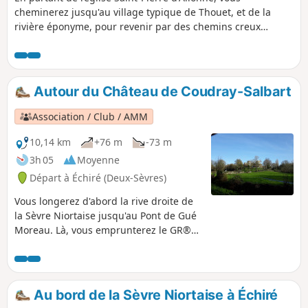
cheminerez jusqu'au village typique de Thouet, et de la
rivière éponyme, pour revenir par des chemins creux
bordés de haies formant de véritables tunnels de verdure
ainsi qu'une ancienne voie gallo-romaine dite : Chemin des
Chaussées. Vous profiterez de paysages bocagers, des
troupeaux de vaches de race parthenaise et des pommiers :
Autour du Château de Coudray-Salbart
Clochard, de plein vent.
Association / Club / AMM
10,14 km
+76 m
-73 m
3h 05
Moyenne
Départ à Échiré (Deux-Sèvres)
Vous longerez d'abord la rive droite de
la Sèvre Niortaise jusqu'au Pont de Gué
Moreau. Là, vous emprunterez le GR®36
qui vous ramènera au Château de
Coudray-Salbard. Par un sentier
ombragé, vous grimperez derrière le
château jusqu'au hameau du Peu pour
Au bord de la Sèvre Niortaise à Échiré
rejoindre la Fontaine Braye et toujours