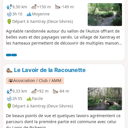
9,50 km
+150 m
-149 m
3h 10
Moyenne
Départ à Xaintray (Deux-Sèvres)
Agréable randonnée autour du vallon de l'Autize offrant de
belles vues et des paysages variés. Le village de Xaintray et
les hameaux permettent de découvrir de multiples maisons
anciennes rénovées qui donnent un charme certain au
village. Le château de Gorre et des lavoirs complètent le
patrimoine bâti. Les vallons de l'Autize et de la Chancelée
sont des secteurs de nature préservée.
Le Lavoir de la Racounette
Association / Club / AMM
9,33 km
+92 m
-84 m
2h 55
Facile
Départ à Xaintray (Deux-Sèvres)
De beaux points de vue et quelques lavoirs agrémentent ce
parcours dont la première partie est commune avec celui
du Logis de Pichenin.