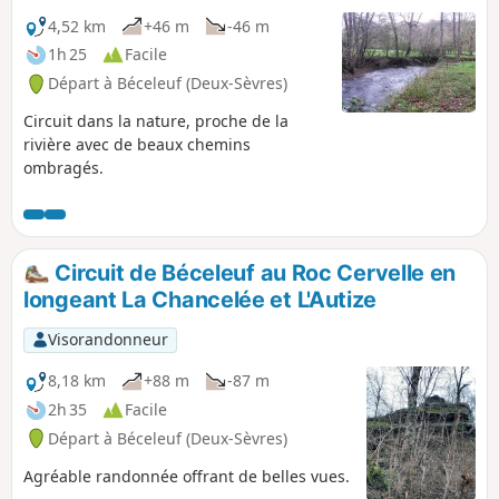
4,52 km
+46 m
-46 m
1h 25
Facile
Départ à Béceleuf (Deux-Sèvres)
Circuit dans la nature, proche de la
rivière avec de beaux chemins
ombragés.
Circuit de Béceleuf au Roc Cervelle en
longeant La Chancelée et L'Autize
Visorandonneur
8,18 km
+88 m
-87 m
2h 35
Facile
Départ à Béceleuf (Deux-Sèvres)
Agréable randonnée offrant de belles vues.