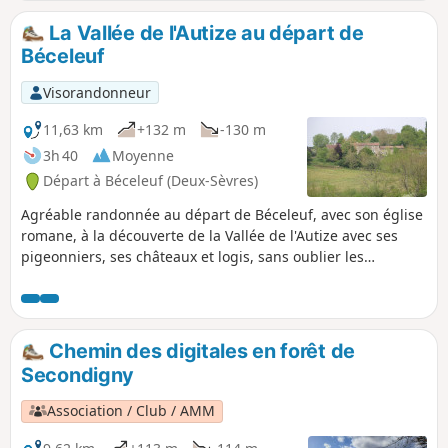
ou difficiles par temps de pluie.
La Vallée de l'Autize au départ de
Béceleuf
Visorandonneur
11,63 km
+132 m
-130 m
3h 40
Moyenne
Départ à Béceleuf (Deux-Sèvres)
Agréable randonnée au départ de Béceleuf, avec son église
romane, à la découverte de la Vallée de l'Autize avec ses
pigeonniers, ses châteaux et logis, sans oublier les
nombreux lavoirs et moulins de ce secteur riche en
patrimoine et en nature, comme le Chêne de Pouzay. Au fil
de la promenade, ne pas manquer d'observer les barrières
de Gâtine, témoins du passé.
Chemin des digitales en forêt de
Secondigny
Association / Club / AMM