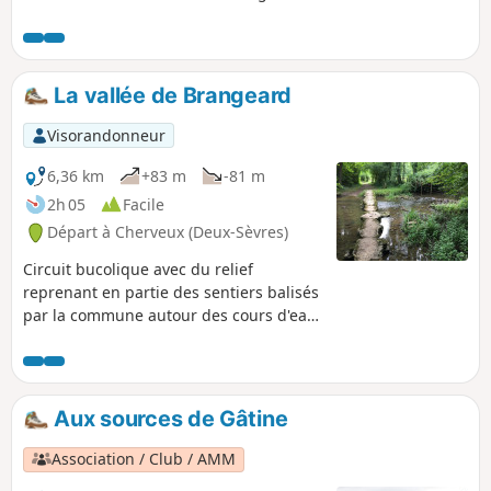
du Marcusson. On va emprunter des
chemins de randonnée et des petites
routes de campagne en passant par
quelques hameaux.
La vallée de Brangeard
Visorandonneur
6,36 km
+83 m
-81 m
2h 05
Facile
Départ à Cherveux (Deux-Sèvres)
Circuit bucolique avec du relief
reprenant en partie des sentiers balisés
par la commune autour des cours d'eau
de Brangeard, Marcusson et Musson.
Quelques passages sont escarpés et
d'autres peuvent être inondés suivant la
saison.
Aux sources de Gâtine
Association / Club / AMM