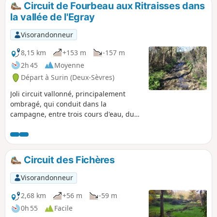
Circuit de Fourbeau aux Ritraisses dans
p
la vallée de l'Egray
Visorandonneur
8,15 km
+153 m
-157 m
2h 45
Moyenne
Départ à Surin (Deux-Sèvres)
Joli circuit vallonné, principalement
ombragé, qui conduit dans la
campagne, entre trois cours d'eau, du
village de Fourbeau aux Ritraisses par
deux chemins différents.
Circuit des Fichères
Visorandonneur
2,68 km
+56 m
-59 m
0h 55
Facile