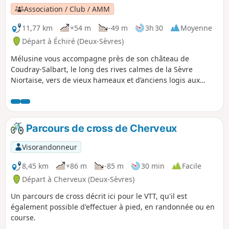
en suivant le GR®, vous cheminerez
Association / Club / AMM
dans un vallon plein de fraîcheur. En
remontant sur le plateau vous quitterez
11,77 km
+54 m
-49 m
3h 30
Moyenne
le GR® et reviendrez à Ternanteuil pour
Départ à Échiré (Deux-Sèvres)
retrouver le parking de départ.
Mélusine vous accompagne près de son château de
Coudray-Salbart, le long des rives calmes de la Sèvre
Niortaise, vers de vieux hameaux et d’anciens logis aux
imposants pigeonniers.
Parcours de cross de Cherveux
Visorandonneur
8,45 km
+86 m
-85 m
30 min
Facile
Départ à Cherveux (Deux-Sèvres)
Un parcours de cross décrit ici pour le VTT, qu'il est
également possible d'effectuer à pied, en randonnée ou en
course.