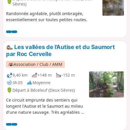
Sèvres)
Randonnée agréable, plutôt ombragée,
essentiellement sur toutes petites routes.
Les vallées de l'Autise et du Saumort
par Roc Cervelle
Association / Club / AMM
9,40 km
+148 m
-152 m
3h 05
Moyenne
Départ à Béceleuf (Deux-Sèvres)
Ce circuit emprunte des sentiers qui
longent l'Autise et le Saumort au milieu
d'une nature sauvage. Très agréables à
la belle saison, certaines portions de ces
chemins peuvent parfois être inondées