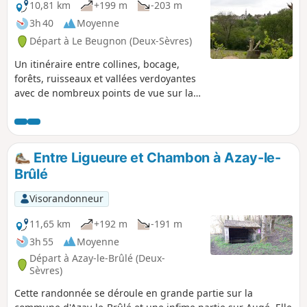
10,81 km
+199 m
-203 m
3h 40
Moyenne
Départ à Le Beugnon (Deux-Sèvres)
Un itinéraire entre collines, bocage,
forêts, ruisseaux et vallées verdoyantes
avec de nombreux points de vue sur la
“petite Suisse” du Beugnon.
Entre Ligueure et Chambon à Azay-le-
Brûlé
Visorandonneur
11,65 km
+192 m
-191 m
3h 55
Moyenne
Départ à Azay-le-Brûlé (Deux-
Sèvres)
Cette randonnée se déroule en grande partie sur la