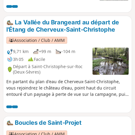
La Vallée du Brangeard au départ de
l'Étang de Cherveux-Saint-Christophe
Association / Club / AMM
9,71 km
+99 m
-104 m
3h 05
Facile
Départ à Saint-Christophe-sur-Roc
(Deux-Sèvres)
En partant du plan d'eau de Cherveux-Saint-Christophe,
vous rejoindrez le château d'eau, point haut du circuit
entouré d'un paysage à perte de vue sur la campagne, puis
un sentier ombragé vous mènera jusqu'au hameau de
Lussais. Vous profiterez ensuite de la luxuriante verdure
des vallées du Brangeard, du Musson et du Marcusson en
suivant une boucle sur des petites routes, des sentiers et
Boucles de Saint-Projet
des chemins herbeux qui vous ramèneront au plan d'eau
du départ.
Association / Club / AMM