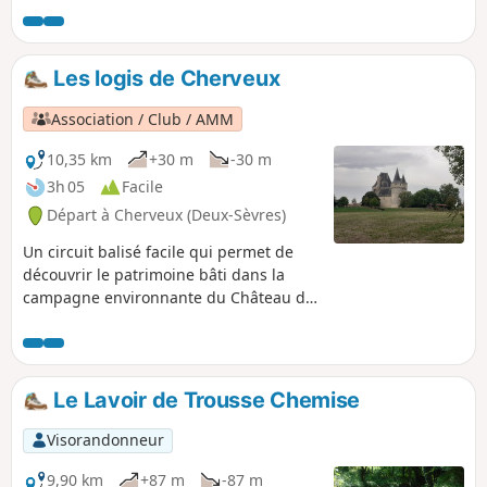
Les logis de Cherveux
Association / Club / AMM
10,35 km
+30 m
-30 m
3h 05
Facile
Départ à Cherveux (Deux-Sèvres)
Un circuit balisé facile qui permet de
découvrir le patrimoine bâti dans la
campagne environnante du Château de
Cherveux.
Le Lavoir de Trousse Chemise
Visorandonneur
9,90 km
+87 m
-87 m