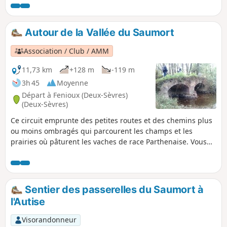
Autour de la Vallée du Saumort
Association / Club / AMM
11,73 km
+128 m
-119 m
3h 45
Moyenne
Départ à Fenioux (Deux-Sèvres)
(Deux-Sèvres)
Ce circuit emprunte des petites routes et des chemins plus
ou moins ombragés qui parcourent les champs et les
prairies où pâturent les vaches de race Parthenaise. Vous
profiterez également de la vallée boisée du Saumort, et de
magnifiques point de vue sur la campagne Gâtinaise.
Sentier des passerelles du Saumort à
l'Autise
Visorandonneur