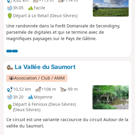
9,62 km
+113 m
-114 m
3h 05
Facile
Départ à Le Retail (Deux-Sèvres)
Une randonnée dans la Forêt Domaniale de Secondigny,
parsemée de digitales et qui se termine avec de
magnifiques paysages sur le Pays de Gâtine.
La Vallée du Saumort
Association / Club / AMM
10,52 km
+108 m
-99 m
3h 20
Moyenne
Départ à Fenioux (Deux-Sèvres)
(Deux-Sèvres)
Ce circuit est une variante raccourcie du circuit Autour de la
vallée du Saumort.