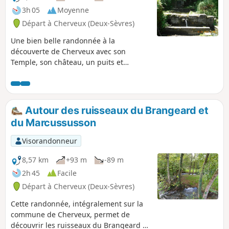
3h 05
Moyenne
Départ à Cherveux (Deux-Sèvres)
Une bien belle randonnée à la
découverte de Cherveux avec son
Temple, son château, un puits et
l'escalier de Ripe-Cul, la pompe du Plan
(1880), un cadran solaire (1836). Sur le
parcours quelques cimetières familiaux,
le lavoir de Trousse Chemise, la vallée
Autour des ruisseaux du Brangeard et
du Mousson, l'ancien moulin à vent de
du Marcussusson
la Truite, le plan d'eau de Cherveux -
Saint-Christophe, des châtaigniers
Visorandonneur
centenaires et le Logis de Seneuil.
8,57 km
+93 m
-89 m
2h 45
Facile
Départ à Cherveux (Deux-Sèvres)
Cette randonnée, intégralement sur la
commune de Cherveux, permet de
découvrir les ruisseaux du Brangeard et