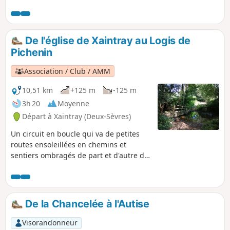
ancien (Château de la Pimpelière, maisons, bâtiments
agricoles, etc.). Le patrimoine naturel n'est pas en reste
avec la Planche de Rochard et les Rochers de la Chaise par
exemple.
De l'église de Xaintray au Logis de
Pichenin
Association / Club / AMM
10,51 km
+125 m
-125 m
3h 20
Moyenne
Départ à Xaintray (Deux-Sèvres)
Un circuit en boucle qui va de petites
routes ensoleillées en chemins et
sentiers ombragés de part et d'autre de
la vallée de l'Autize. La passerelle
dénommée "planche de la route" qui
enjambe l'Autize dans le bas du bois de
Rousillon a été emportée par les crues
De la Chancelée à l'Autise
de ces dernières semaines. Mairie de
Xaintray20/03/2024)
Visorandonneur