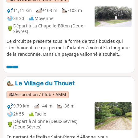
11,11 km
+103 m
-103 m
3h 30
Moyenne
Départ à La Chapelle-Bâton (Deux-
Sèvres)
Ce circuit se présente sous la forme de trois boucles qui
s'enchainent, ce qui permet d'adapter à volonté la longueur
de la randonnée. Dans un paysage vallonné à souhait,
jalonné de fontaines et de lavoirs, vous cheminerez sur des
chemins plus ou moins herbeux et des petites routes de
campagne traversant des villages avec d'anciennes
demeures joliment restaurées.
Le Village du Thouet
Association / Club / AMM
9,79 km
+44 m
-36 m
2h 55
Facile
Départ à Allonne (Deux-Sèvres)
(Deux-Sèvres)
En partant de l’église Saint-Pierre d'Allonne, vous