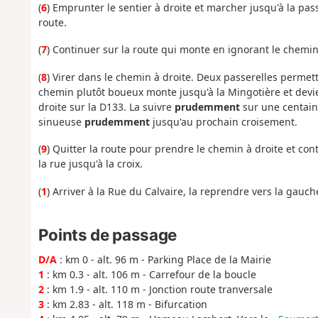
(
6
) Emprunter le sentier à droite et marcher jusqu'à la pas
route.
(
7
) Continuer sur la route qui monte en ignorant le chemin 
(
8
) Virer dans le chemin à droite. Deux passerelles permett
chemin plutôt boueux monte jusqu'à la Mingotière et devi
droite sur la D133. La suivre
prudemment
sur une centaine
sinueuse
prudemment
jusqu'au prochain croisement.
(
9
) Quitter la route pour prendre le chemin à droite et con
la rue jusqu'à la croix.
(
1
) Arriver à la Rue du Calvaire, la reprendre vers la gauch
Points de passage
D/A
: km 0 - alt. 96 m - Parking Place de la Mairie
1
: km 0.3 - alt. 106 m - Carrefour de la boucle
2
: km 1.9 - alt. 110 m - Jonction route tranversale
3
: km 2.83 - alt. 118 m - Bifurcation