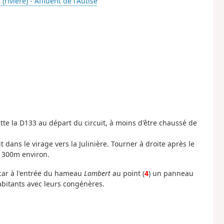
(rivière) - Affluent de l'Autise
itte la D133 au départ du circuit, à moins d'être chaussé de
it dans le virage vers la Julinière. Tourner à droite après le
à 300m environ.
ar à l'entrée du hameau
Lambert
au point (
4
) un panneau
abitants avec leurs congénères.