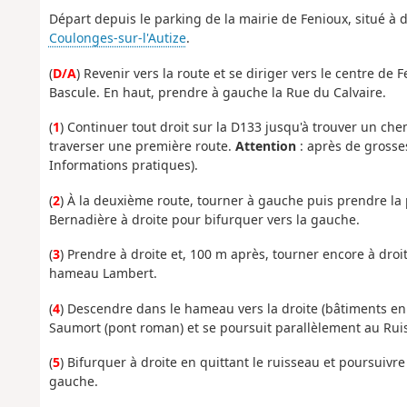
Départ depuis le parking de la mairie de Fenioux, situé à 
Coulonges-sur-l'Autize
.
(
D/A
) Revenir vers la route et se diriger vers le centre de 
Bascule. En haut, prendre à gauche la Rue du Calvaire.
(
1
) Continuer tout droit sur la D133 jusqu'à trouver un ch
traverser une première route.
Attention
: après de grosses
Informations pratiques).
(
2
) À la deuxième route, tourner à gauche puis prendre la p
Bernadière à droite pour bifurquer vers la gauche.
(
3
) Prendre à droite et, 100 m après, tourner encore à droi
hameau Lambert.
(
4
) Descendre dans le hameau vers la droite (bâtiments en 
Saumort (pont roman) et se poursuit parallèlement au Rui
(
5
) Bifurquer à droite en quittant le ruisseau et poursuiv
gauche.