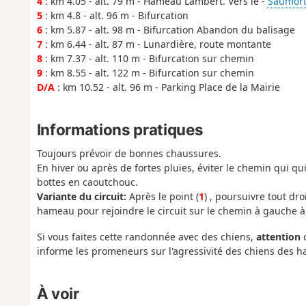
4
: km 4.05 - alt. 79 m - Hameau Lambert. Vers le -
Saumort 
5
: km 4.8 - alt. 96 m - Bifurcation
6
: km 5.87 - alt. 98 m - Bifurcation Abandon du balisage
7
: km 6.44 - alt. 87 m - Lunardière, route montante
8
: km 7.37 - alt. 110 m - Bifurcation sur chemin
9
: km 8.55 - alt. 122 m - Bifurcation sur chemin
D/A
: km 10.52 - alt. 96 m - Parking Place de la Mairie
Informations pratiques
Toujours prévoir de bonnes chaussures.
En hiver ou après de fortes pluies, éviter le chemin qui qu
bottes en caoutchouc.
Variante du circuit:
Après le point (
1
) , poursuivre tout dro
hameau pour rejoindre le circuit sur le chemin à gauche 
Si vous faites cette randonnée avec des chiens,
attention
c
informe les promeneurs sur l'agressivité des chiens des h
À voir