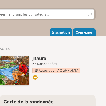
R
e
c
h
e
Inscription
Connexion
r
c
h
AUTEUR
e
r
jlfaure
62 Randonnées
Association / Club / AMM
Carte de la randonnée