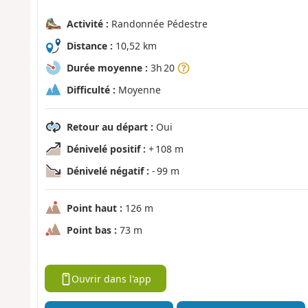
Activité :
Randonnée Pédestre
Distance :
10,52 km
Durée moyenne :
3h 20
Difficulté :
Moyenne
Retour au départ :
Oui
Dénivelé positif :
+ 108 m
Dénivelé négatif :
- 99 m
Point haut :
126 m
Point bas :
73 m
Ouvrir dans l'app