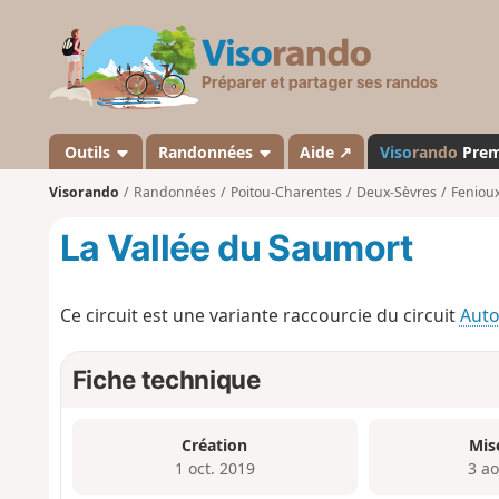
V
i
s
o
r
a
Outils
Randonnées
Aide ↗
Viso
rando
Pre
n
Visorando
Randonnées
Poitou-Charentes
Deux-Sèvres
Fenioux
d
o
La Vallée du Saumort
Ce circuit est une variante raccourcie du circuit
Auto
Fiche technique
Création
Mis
1 oct. 2019
3 a