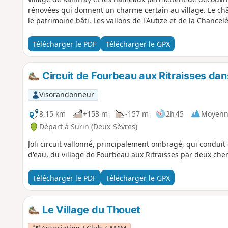
rénovées qui donnent un charme certain au village. Le châ
le patrimoine bâti. Les vallons de l'Autize et de la Chance
Télécharger le PDF
Télécharger le GPX
Circuit de Fourbeau aux Ritraisses dans
Visorandonneur
8,15 km
+153 m
-157 m
2h 45
Moyenn
Départ à Surin (Deux-Sèvres)
Joli circuit vallonné, principalement ombragé, qui conduit
d'eau, du village de Fourbeau aux Ritraisses par deux chem
Télécharger le PDF
Télécharger le GPX
Le Village du Thouet