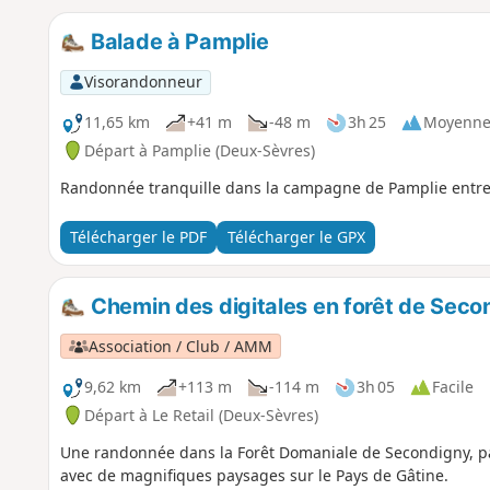
Balade à Pamplie
Visorandonneur
11,65 km
+41 m
-48 m
3h 25
Moyenn
Départ à Pamplie (Deux-Sèvres)
Randonnée tranquille dans la campagne de Pamplie entre 
Télécharger le PDF
Télécharger le GPX
Chemin des digitales en forêt de Seco
Association / Club / AMM
9,62 km
+113 m
-114 m
3h 05
Facile
Départ à Le Retail (Deux-Sèvres)
Une randonnée dans la Forêt Domaniale de Secondigny, pa
avec de magnifiques paysages sur le Pays de Gâtine.