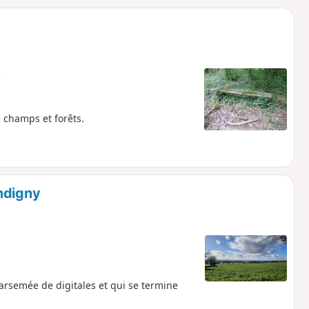
o
a
i
m
p
e
champs et forêts.
ndigny
rsemée de digitales et qui se termine