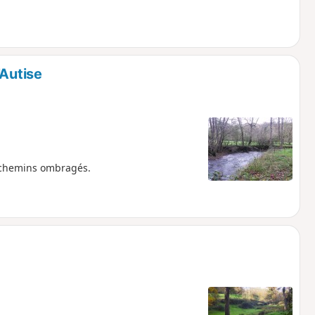
'Autise
x chemins ombragés.