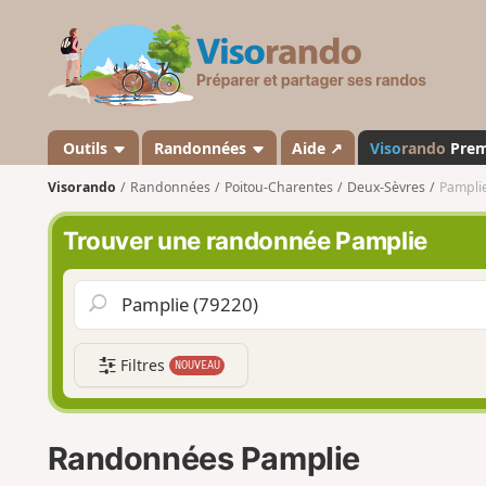
V
i
s
o
r
a
Outils
Randonnées
Aide ↗
Viso
rando
Pre
n
Visorando
Randonnées
Poitou-Charentes
Deux-Sèvres
Pampli
d
o
Trouver une randonnée Pamplie
Filtres
NOUVEAU
Randonnées Pamplie