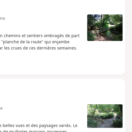
ne
 en chemins et sentiers ombragés de part
e "planche de la route" qui enjambe
ar les crues de ces dernières semaines.
e
 belles vues et des paysages variés. Le
ir de multiples maisons anciennes