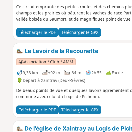
Ce circuit emprunte des petites routes et des chemins pl
champs et les prairies où pâturent les vaches de race Par
vallée boisée du Saumort, et de magnifiques point de vue
Télécharger le PDF
Télécharger le GPX
Le Lavoir de la Racounette
Association / Club / AMM
9,33 km
+92 m
-84 m
2h 55
Facile
Départ à Xaintray (Deux-Sèvres)
De beaux points de vue et quelques lavoirs agrémentent c
commune avec celui du Logis de Pichenin.
Télécharger le PDF
Télécharger le GPX
De l'église de Xaintray au Logis de Pic