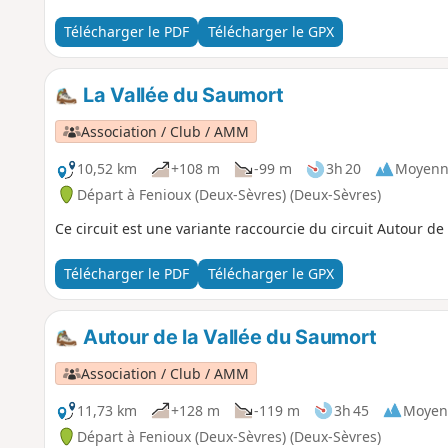
Télécharger le PDF
Télécharger le GPX
La Vallée du Saumort
Association / Club / AMM
10,52 km
+108 m
-99 m
3h 20
Moyenn
Départ à Fenioux (Deux-Sèvres) (Deux-Sèvres)
Ce circuit est une variante raccourcie du circuit Autour de
Télécharger le PDF
Télécharger le GPX
Autour de la Vallée du Saumort
Association / Club / AMM
11,73 km
+128 m
-119 m
3h 45
Moyen
Départ à Fenioux (Deux-Sèvres) (Deux-Sèvres)