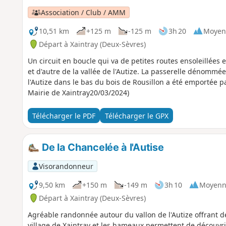
Association / Club / AMM
10,51 km
+125 m
-125 m
3h 20
Moyen
Départ à Xaintray (Deux-Sèvres)
Un circuit en boucle qui va de petites routes ensoleillées
et d'autre de la vallée de l'Autize. La passerelle dénommé
l'Autize dans le bas du bois de Rousillon a été emportée p
Mairie de Xaintray20/03/2024)
Télécharger le PDF
Télécharger le GPX
De la Chancelée à l'Autise
Visorandonneur
9,50 km
+150 m
-149 m
3h 10
Moyenn
Départ à Xaintray (Deux-Sèvres)
Agréable randonnée autour du vallon de l'Autize offrant de
village de Xaintray et les hameaux permettent de découvr