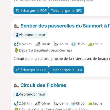
Télécharger le PDF
Télécharger le GPX
Sentier des passerelles du Saumort à l
Visorandonneur
4,52 km
+46 m
-46 m
1h 25
Facile
Départ à Béceleuf (Deux-Sèvres)
Circuit dans la nature, proche de la rivière avec de beau
Télécharger le PDF
Télécharger le GPX
Circuit des Fichères
Visorandonneur
2,68 km
+56 m
-59 m
0h 55
Facile
Départ à Cours (Deux-Sèvres) (Deux-Sèvres)