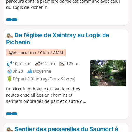
parcours dont la première partie est commune avec celui
du Logis de Pichenin.
De l'église de Xaintray au Logis de
Pichenin
Association / Club / AMM
10,51 km
+125 m
-125 m
3h 20
Moyenne
Départ à Xaintray (Deux-Sèvres)
Un circuit en boucle qui va de petites
routes ensoleillées en chemins et
sentiers ombragés de part et d'autre de
la vallée de l'Autize. La passerelle
dénommée "planche de la route" qui
enjambe l'Autize dans le bas du bois de
Rousillon a été emportée par les crues
Sentier des passerelles du Saumort à