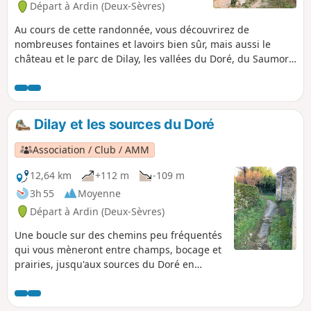
Départ à Ardin (Deux-Sèvres)
Au cours de cette randonnée, vous découvrirez de
nombreuses fontaines et lavoirs bien sûr, mais aussi le
château et le parc de Dilay, les vallées du Doré, du Saumort
et de l'Autize, le logis et le pigeonnier de Pouzay,
l'arborétum du Chaillot et peut-être... La Galipote.
Dilay et les sources du Doré
Association / Club / AMM
12,64 km
+112 m
-109 m
3h 55
Moyenne
Départ à Ardin (Deux-Sèvres)
Une boucle sur des chemins peu fréquentés
qui vous mèneront entre champs, bocage et
prairies, jusqu'aux sources du Doré en
passant par le village de Dilay, ses venelles,
son château et son lavoir.