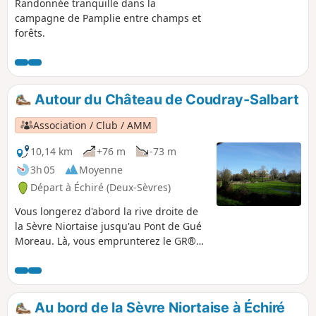
Randonnée tranquille dans la
campagne de Pamplie entre champs et
forêts.
Autour du Château de Coudray-Salbart
Association / Club / AMM
10,14 km
+76 m
-73 m
3h 05
Moyenne
Départ à Échiré (Deux-Sèvres)
Vous longerez d'abord la rive droite de
la Sèvre Niortaise jusqu'au Pont de Gué
Moreau. Là, vous emprunterez le GR®36
qui vous ramènera au Château de
Coudray-Salbard. Par un sentier
ombragé, vous grimperez derrière le
château jusqu'au hameau du Peu pour
Au bord de la Sèvre Niortaise à Échiré
rejoindre la Fontaine Braye et toujours