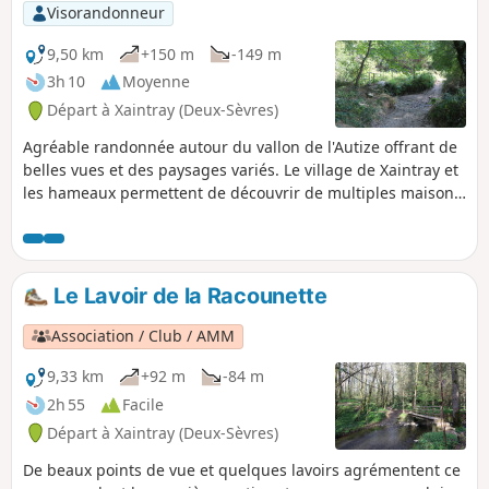
Visorandonneur
9,50 km
+150 m
-149 m
3h 10
Moyenne
Départ à Xaintray (Deux-Sèvres)
Agréable randonnée autour du vallon de l'Autize offrant de
belles vues et des paysages variés. Le village de Xaintray et
les hameaux permettent de découvrir de multiples maisons
anciennes rénovées qui donnent un charme certain au
village. Le château de Gorre et des lavoirs complètent le
patrimoine bâti. Les vallons de l'Autize et de la Chancelée
sont des secteurs de nature préservée.
Le Lavoir de la Racounette
Association / Club / AMM
9,33 km
+92 m
-84 m
2h 55
Facile
Départ à Xaintray (Deux-Sèvres)
De beaux points de vue et quelques lavoirs agrémentent ce