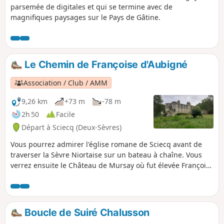
parsemée de digitales et qui se termine avec de
magnifiques paysages sur le Pays de Gâtine.
Le Chemin de Françoise d'Aubigné
Association / Club / AMM
9,26 km
+73 m
-78 m
2h 50
Facile
Départ à Sciecq (Deux-Sèvres)
Vous pourrez admirer l'église romane de Sciecq avant de
traverser la Sèvre Niortaise sur un bateau à chaîne. Vous
verrez ensuite le Château de Mursay où fut élevée Françoise
d'Aubigné avant de cheminer sur un chemin ombragé
surplombant la rivière. Au village de Surimeau, vous
traverserez à nouveau la Sèvre au Moulin d’Âne et par le
Chemin des Pêcheurs entre la Sèvre et le Bois des Touches
Boucle de Suiré Chalusson
vous arriverez au Moulin de Compéré avant de remonter