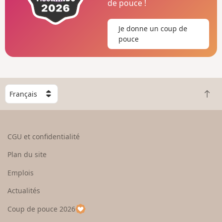
de pouce !
Je donne un coup de
pouce
C
R
h
e
o
t
i
o
s
CGU et confidentialité
u
i
r
s
Plan du site
e
s
n
e
Emplois
h
z
Actualités
a
u
u
n
Coup de pouce 2026
t
p