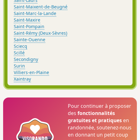
Saint-Laurs
Saint-Maixent-de-Beugné
Saint-Marc-la-Lande
Saint-Maxire
Saint-Pompain
Saint-Rémy (Deux-Sèvres)
Sainte-Ouenne
Sciecq
Scillé
Secondigny
Surin
Villiers-en-Plaine
Xaintray
Pour continuer à proposer
des
fonctionnalités
gratuites et pratiques
en
randonnée, soutenez-nous
en donnant un petit coup