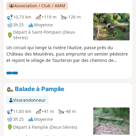
Association / Club / AMM
10,73 km
+119 m
-126 m
3h 25
Moyenne
Départ à Saint-Pompain (Deux-
Sèvres)
Un circuit qui longe la rivière l'Autize, passe près du
Château des Moulières, puis emprunte un sentier pédestre
et rejoint le village de Tourteron par des chemins de
servitude agricole. Après un détour par la fontaine et le
lavoir de Tourteron, la randonnée se poursuit dans la plaine
parsemée d'éoliennes puis emprunte ou longe une
ancienne voie ferrée, passe sous un viaduc et revient en
Balade à Pamplie
longeant les prairies bordant l'Autize jusqu'au Moulin de
Dray pour remonter à Saint-Pompain.
Visorandonneur
11,65 km
+41 m
-48 m
3h 25
Moyenne
Départ à Pamplie (Deux-Sèvres)