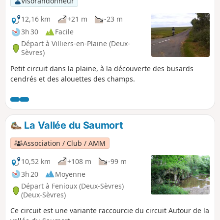
Visorandonneur
12,16 km
+21 m
-23 m
3h 30
Facile
Départ à Villiers-en-Plaine (Deux-
Sèvres)
Petit circuit dans la plaine, à la découverte des busards
cendrés et des alouettes des champs.
La Vallée du Saumort
Association / Club / AMM
10,52 km
+108 m
-99 m
3h 20
Moyenne
Départ à Fenioux (Deux-Sèvres)
(Deux-Sèvres)
Ce circuit est une variante raccourcie du circuit Autour de la