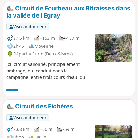
Circuit de Fourbeau aux Ritraisses dans
la vallée de l'Egray
Visorandonneur
8,15 km
+153 m
-157 m
2h 45
Moyenne
Départ à Surin (Deux-Sèvres)
Joli circuit vallonné, principalement
ombragé, qui conduit dans la
campagne, entre trois cours d'eau, du
village de Fourbeau aux Ritraisses par
deux chemins différents.
Circuit des Fichères
Visorandonneur
2,68 km
+56 m
-59 m
0h 55
Facile