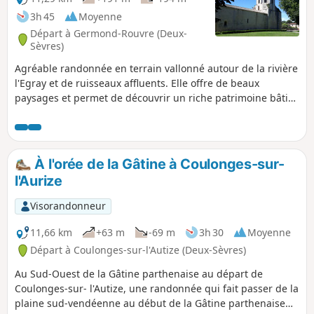
3h 45
Moyenne
Départ à Germond-Rouvre (Deux-
Sèvres)
Agréable randonnée en terrain vallonné autour de la rivière
l'Egray et de ruisseaux affluents. Elle offre de beaux
paysages et permet de découvrir un riche patrimoine bâti
ancien (Château de la Pimpelière, maisons, bâtiments
agricoles, etc.). Le patrimoine naturel n'est pas en reste
avec la Planche de Rochard et les Rochers de la Chaise par
exemple.
À l'orée de la Gâtine à Coulonges-sur-
l'Aurize
Visorandonneur
11,66 km
+63 m
-69 m
3h 30
Moyenne
Départ à Coulonges-sur-l'Autize (Deux-Sèvres)
Au Sud-Ouest de la Gâtine parthenaise au départ de
Coulonges-sur- l'Autize, une randonnée qui fait passer de la
plaine sud-vendéenne au début de la Gâtine parthenaise