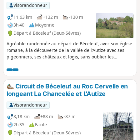
Visorandonneur
11,63 km
+132 m
-130 m
3h 40
Moyenne
Départ à Béceleuf (Deux-Sèvres)
Agréable randonnée au départ de Béceleuf, avec son église
romane, à la découverte de la Vallée de l'Autize avec ses
pigeonniers, ses châteaux et logis, sans oublier les
nombreux lavoirs et moulins de ce secteur riche en
patrimoine et en nature, comme le Chêne de Pouzay. Au fil
de la promenade, ne pas manquer d'observer les barrières
de Gâtine, témoins du passé.
Circuit de Béceleuf au Roc Cervelle en
longeant La Chancelée et L'Autize
Visorandonneur
8,18 km
+88 m
-87 m
2h 35
Facile
Départ à Béceleuf (Deux-Sèvres)