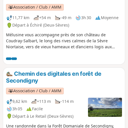
en suivant le GR®, vous cheminerez
Association / Club / AMM
dans un vallon plein de fraîcheur. En
remontant sur le plateau vous quitterez
11,77 km
+54 m
-49 m
3h 30
Moyenne
le GR® et reviendrez à Ternanteuil pour
Départ à Échiré (Deux-Sèvres)
retrouver le parking de départ.
Mélusine vous accompagne près de son château de
Coudray-Salbart, le long des rives calmes de la Sèvre
Niortaise, vers de vieux hameaux et d’anciens logis aux
imposants pigeonniers.
Chemin des digitales en forêt de
Secondigny
Association / Club / AMM
9,62 km
+113 m
-114 m
3h 05
Facile
Départ à Le Retail (Deux-Sèvres)
Une randonnée dans la Forêt Domaniale de Secondigny,