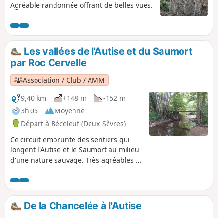
Agréable randonnée offrant de belles vues.
Les vallées de l'Autise et du Saumort
par Roc Cervelle
Association / Club / AMM
9,40 km
+148 m
-152 m
3h 05
Moyenne
Départ à Béceleuf (Deux-Sèvres)
Ce circuit emprunte des sentiers qui
longent l'Autise et le Saumort au milieu
d'une nature sauvage. Très agréables à
la belle saison, certaines portions de ces
chemins peuvent parfois être inondées
ou difficiles par temps de pluie.
De la Chancelée à l'Autise