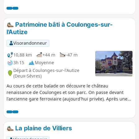
plus vallonnée, des cultures au bocage.
Patrimoine bâti à Coulonges-sur-
l'Autize
Visorandonneur
10,88 km
+44 m
-47 m
3h 15
Moyenne
Départ à Coulonges-sur-l'Autize
(Deux-Sèvres)
Au cours de cette balade on découvre le château
renaissance de Coulonges et son parc. On passe devant
l'ancienne gare ferroviaire (aujourd'hui privée). Après une
escapade nature, on découvre le logis de Magné et le lavoir,
la cheminée de l'ancien four à chaux. Retour dans le bourg
de Coulonges par l'église, un ancien lavoir (rue de
l'épargne), un petit square aménagé à l'emplacement d'un
La plaine de Villiers
ancien restaurant puis le marché couvert de la commune.