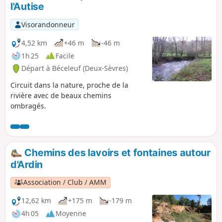
de ces dernières semaines. Mairie de
l'Autise
Xaintray20/03/2024)
Visorandonneur
4,52 km
+46 m
-46 m
1h 25
Facile
Départ à Béceleuf (Deux-Sèvres)
Circuit dans la nature, proche de la
rivière avec de beaux chemins
ombragés.
Chemins des lavoirs et fontaines autour
d'Ardin
Association / Club / AMM
12,62 km
+175 m
-179 m
4h 05
Moyenne