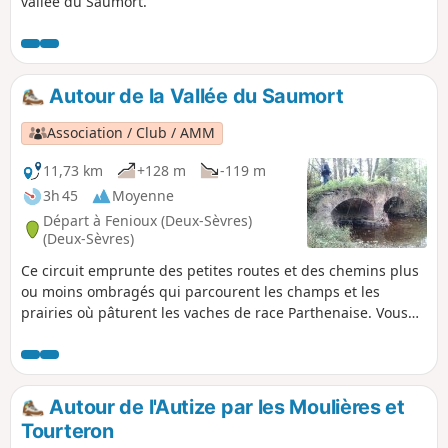
vallée du Saumort.
Autour de la Vallée du Saumort
Association / Club / AMM
11,73 km
+128 m
-119 m
3h 45
Moyenne
Départ à Fenioux (Deux-Sèvres)
(Deux-Sèvres)
Ce circuit emprunte des petites routes et des chemins plus
ou moins ombragés qui parcourent les champs et les
prairies où pâturent les vaches de race Parthenaise. Vous
profiterez également de la vallée boisée du Saumort, et de
magnifiques point de vue sur la campagne Gâtinaise.
Autour de l'Autize par les Moulières et
Tourteron