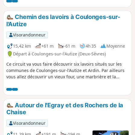
Chemin des lavoirs à Coulonges-sur-
l'Autize
Visorandonneur
15,42 km
+61 m
-61 m
4h 35
Moyenne
Départ à Coulonges-sur-l'Autize (Deux-Sèvres)
Ce circuit va vous faire découvrir six lavoirs situés sur les
communes de Coulonges-sur-l'Autize et Ardin. Par ailleurs
vous allez découvrir un vieux four, une marbrière et la
grande cheminée (vestige des fours à chaux) de Coulonges
sur l'Autize.
Autour de l'Egray et des Rochers de la
Chaise
Visorandonneur
11,29 km
+191 m
-194 m