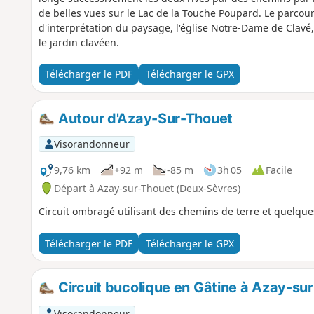
de belles vues sur le Lac de la Touche Poupard. Le parcou
d'interprétation du paysage, l'église Notre-Dame de Clavé
le jardin clavéen.
Télécharger le PDF
Télécharger le GPX
Autour d'Azay-Sur-Thouet
Visorandonneur
9,76 km
+92 m
-85 m
3h 05
Facile
Départ à Azay-sur-Thouet (Deux-Sèvres)
Circuit ombragé utilisant des chemins de terre et quelq
Télécharger le PDF
Télécharger le GPX
Circuit bucolique en Gâtine à Azay-su
Visorandonneur