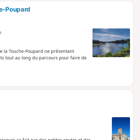
he-Poupard
e
e la Touche-Poupard ne présentant
ts tout au long du parcours pour faire de
e
ours se fait par des petites routes et des