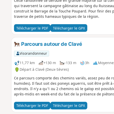
Cette randonnée se déroule en grande majorité sur la c
qui traversent la campagne gâtinaise au long du Ruisseau
construit le Barrage de la Touche Poupard. Pour finir des
traverse de petits hameaux typiques de la région.
Télécharger le PDF
Télécharger le GPX
Parcours autour de Clavé
Visorandonneur
11,77 km
+130 m
-133 m
3h
Moyenne
Départ à Clavé (Deux-Sèvres)
Ce parcours comporte des chemins variés, assez peu de rou
humides). Il faut soit des poneys aguerris, soit être prêt 
endroits. Il n'y a qu'1 ou 2 chemins où le galop est possib
après-midis en week-end du fait de la présence de piétons
Télécharger le PDF
Télécharger le GPX