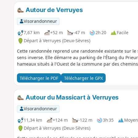
Autour de Verruyes
Visorandonneur
7,67 km
+52 m
-47 m
2h 20
Facile
Départ à Verruyes (Deux-Sèvres)
Cette randonnée reprend une randonnée existante sur le 
sens inverse. Elle démarre au parking de l'Étang du Prieuré 
hameaux situés à l'Ouest de la commune par des chemins 
Télécharger le PDF
Télécharger le GPX
Autour du Massicart à Verruyes
Visorandonneur
11,34 km
+124 m
-122 m
3h 35
Moyen
Départ à Verruyes (Deux-Sèvres)