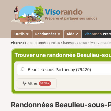
V
i
s
o
r
a
Outils
Randonnées
Aide ↗
Viso
rando
Pre
n
Visorando
Randonnées
Poitou-Charentes
Deux-Sèvres
Beauli
d
o
Trouver une randonnée Beaulieu-so
Filtres
NOUVEAU
Randonnées Beaulieu-sous-