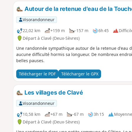
Autour de la retenue d'eau de la Touc
Visorandonneur
22,02 km
+159 m
-157 m
6h 45
Difficil
Départ à Clavé (Deux-Sèvres)
Une randonnée sympathique autour de la retenue d'eau d
aucune difficulté hormis sa longueur. De nombreux endroi
belles pauses.
Télécharger le PDF
Télécharger le GPX
Les villages de Clavé
Visorandonneur
10,58 km
+67 m
-67 m
3h 15
Moyenn
Départ à Clavé (Deux-Sèvres)
Une randonnée dans une petite commune de Gâtine. Le parc