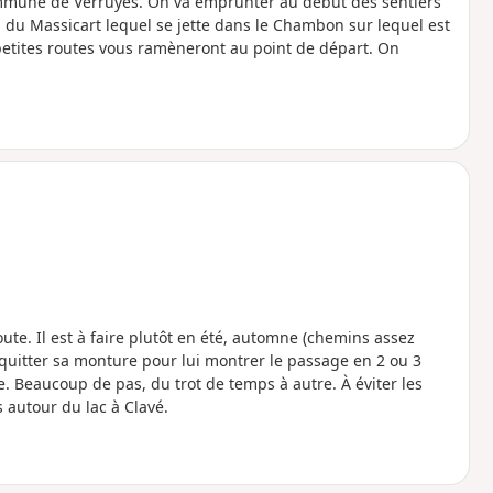
ommune de Verruyes. On va emprunter au début des sentiers
 du Massicart lequel se jette dans le Chambon sur lequel est
 petites routes vous ramèneront au point de départ. On
te. Il est à faire plutôt en été, automne (chemins assez
à quitter sa monture pour lui montrer le passage en 2 ou 3
le. Beaucoup de pas, du trot de temps à autre. À éviter les
 autour du lac à Clavé.