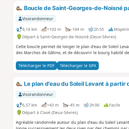
Boucle de Saint-Georges-de-Noisné par
Visorandonneur
9,16 km
+103 m
-104 m
2h 55
Moyenn
Départ à Saint-Georges-de-Noisné (Deux-Sèvres)
Cette boucle permet de longer le plan d'eau de Soleil Lev
des Marches de Gâtine, et de découvrir le bourg habité d
Télécharger le PDF
Télécharger le GPX
Le plan d'eau du Soleil Levant à partir
Visorandonneur
6,57 km
+43 m
-45 m
2h 00
Facile
Départ à Clavé (Deux-Sèvres)
Agréable randonnée autour du plan d'eau du Soleil Levant à
longe successivement les deux rives par des chemins par 