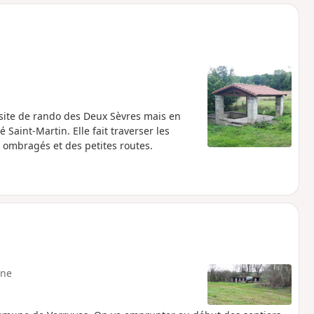
o
a
i
m
p
site de rando des Deux Sèvres mais en
Saint-Martin. Elle fait traverser les
ombragés et des petites routes.
ne