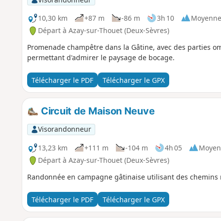
10,30 km
+87 m
-86 m
3h 10
Moyenn
Départ à Azay-sur-Thouet (Deux-Sèvres)
Promenade champêtre dans la Gâtine, avec des parties om
permettant d'admirer le paysage de bocage.
Télécharger le PDF
Télécharger le GPX
Circuit de Maison Neuve
Visorandonneur
13,23 km
+111 m
-104 m
4h 05
Moyen
Départ à Azay-sur-Thouet (Deux-Sèvres)
Randonnée en campagne gâtinaise utilisant des chemins
Télécharger le PDF
Télécharger le GPX