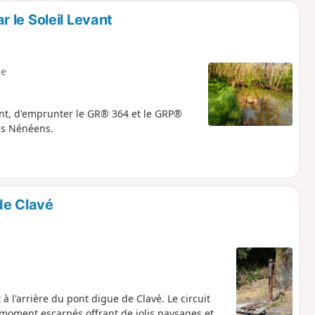
 le Soleil Levant
e
ant, d'emprunter le GR® 364 et le GRP®
es Nénéens.
 de Clavé
 l'arrière du pont digue de Clavé. Le circuit
moment escarpés offrant de jolis paysages et