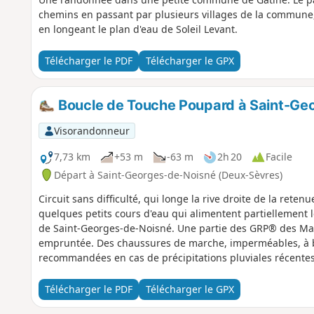
chemins en passant par plusieurs villages de la commune
en longeant le plan d'eau de Soleil Levant.
Télécharger le PDF
Télécharger le GPX
Boucle de Touche Poupard à Saint-Ge
Visorandonneur
7,73 km
+53 m
-63 m
2h 20
Facile
Départ à Saint-Georges-de-Noisné (Deux-Sèvres)
Circuit sans difficulté, qui longe la rive droite de la rete
quelques petits cours d'eau qui alimentent partiellement
de Saint-Georges-de-Noisné. Une partie des GRP® des Ma
empruntée. Des chaussures de marche, imperméables, à 
recommandées en cas de précipitations pluviales récentes
Télécharger le PDF
Télécharger le GPX