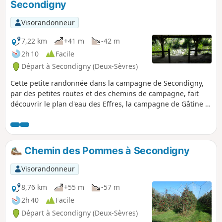
Secondigny
Visorandonneur
7,22 km
+41 m
-42 m
2h 10
Facile
Départ à Secondigny (Deux-Sèvres)
Cette petite randonnée dans la campagne de Secondigny,
par des petites routes et des chemins de campagne, fait
découvrir le plan d'eau des Effres, la campagne de Gâtine et
se termine par une traversée du Bois de l'Aumônerie. Elle
est inspirée de la randonnée n°7 publiée sur un dépliant du
service patrimoine de Parthenay Gâtine. Elle est en partie
balisée : balise Ronde Bleue.
Chemin des Pommes à Secondigny
Visorandonneur
8,76 km
+55 m
-57 m
2h 40
Facile
Départ à Secondigny (Deux-Sèvres)