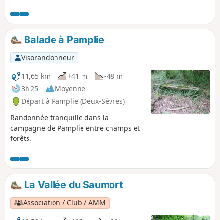
“petite Suisse” du Beugnon.
Balade à Pamplie
Visorandonneur
11,65 km
+41 m
-48 m
3h 25
Moyenne
Départ à Pamplie (Deux-Sèvres)
Randonnée tranquille dans la
campagne de Pamplie entre champs et
forêts.
La Vallée du Saumort
Association / Club / AMM