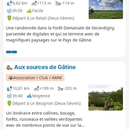
9,62 km
+113 m
-114 m
3h 05
Facile
Départ à Le Retail (Deux-Sèvres)
Une randonnée dans la Forêt Domaniale de Secondigny,
parsemée de digitales et qui se termine avec de
magnifiques paysages sur le Pays de Gâtine.
Aux sources de Gâtine
Association / Club / AMM
10,81 km
+199 m
-203 m
3h 40
Moyenne
Départ à Le Beugnon (Deux-Sèvres)
Un itinéraire entre collines, bocage,
forêts, ruisseaux et vallées verdoyantes
avec de nombreux points de vue sur la