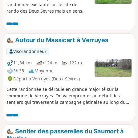
randonnée existante sur le site de
rando des Deux Sèvres mais en sens
inverse. Elle démarre au parking de
l'Étang du Prieuré Saint-Martin. Elle fait
traverser les hameaux situés à l'Ouest
de la commune par des chemins
Autour du Massicart à Verruyes
ombragés et des petites routes.
Visorandonneur
11,34 km
+124 m
-122 m
3h 35
Moyenne
Départ à Verruyes (Deux-Sèvres)
Cette randonnée se déroule en grande majorité sur la
commune de Verruyes. On va emprunter au début des
sentiers qui traversent la campagne gâtinaise au long du
Ruisseau du Massicart lequel se jette dans le Chambon sur
lequel est construit le Barrage de la Touche Poupard. Pour
finir des petites routes vous ramèneront au point de départ.
On traverse de petits hameaux typiques de la région.
Sentier des passerelles du Saumort à