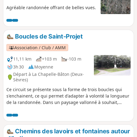
Agréable randonnée offrant de belles vues.
Boucles de Saint-Projet
Association / Club / AMM
11,11 km
+103 m
-103 m
3h 30
Moyenne
Départ à La Chapelle-Bâton (Deux-
Sèvres)
Ce circuit se présente sous la forme de trois boucles qui
s'enchainent, ce qui permet d'adapter à volonté la longueur
de la randonnée. Dans un paysage vallonné à souhait,
jalonné de fontaines et de lavoirs, vous cheminerez sur des
chemins plus ou moins herbeux et des petites routes de
campagne traversant des villages avec d'anciennes
demeures joliment restaurées.
Chemins des lavoirs et fontaines autour