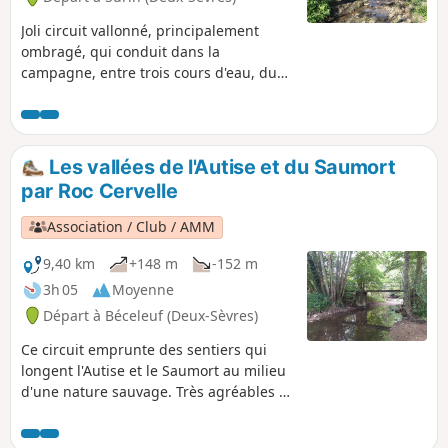
Joli circuit vallonné, principalement
ombragé, qui conduit dans la
campagne, entre trois cours d'eau, du
village de Fourbeau aux Ritraisses par
deux chemins différents.
Les vallées de l'Autise et du Saumort
par Roc Cervelle
Association / Club / AMM
9,40 km
+148 m
-152 m
3h 05
Moyenne
Départ à Béceleuf (Deux-Sèvres)
Ce circuit emprunte des sentiers qui
longent l'Autise et le Saumort au milieu
d'une nature sauvage. Très agréables à
la belle saison, certaines portions de ces
chemins peuvent parfois être inondées