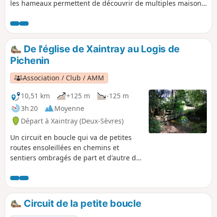
les hameaux permettent de découvrir de multiples maisons
anciennes rénovées qui donnent un charme certain au
village. Le château de Gorre et des lavoirs complètent le
patrimoine bâti. Les vallons de l'Autize et de la Chancelée
sont des secteurs de nature préservée.
De l'église de Xaintray au Logis de
Pichenin
Association / Club / AMM
10,51 km
+125 m
-125 m
3h 20
Moyenne
Départ à Xaintray (Deux-Sèvres)
Un circuit en boucle qui va de petites
routes ensoleillées en chemins et
sentiers ombragés de part et d'autre de
la vallée de l'Autize. La passerelle
dénommée "planche de la route" qui
enjambe l'Autize dans le bas du bois de
Rousillon a été emportée par les crues
Circuit de la petite boucle
de ces dernières semaines. Mairie de