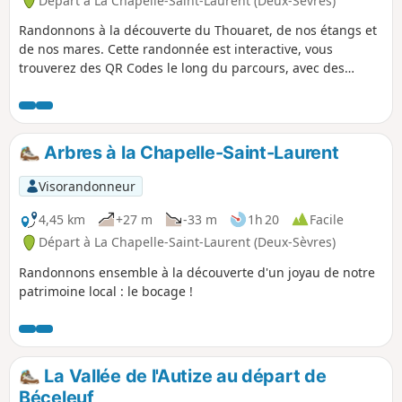
Départ à La Chapelle-Saint-Laurent (Deux-Sèvres)
Randonnons à la découverte du Thouaret, de nos étangs et
de nos mares. Cette randonnée est interactive, vous
trouverez des QR Codes le long du parcours, avec des
contenus interactifs créés par les élèves et enseignants de
l'école publique de la Chapelle-Saint-Laurent. Parents et
enfants, venez découvrir la faune et la flore de nos milieux
naturels aquatiques.
Arbres à la Chapelle-Saint-Laurent
Visorandonneur
4,45 km
+27 m
-33 m
1h 20
Facile
Départ à La Chapelle-Saint-Laurent (Deux-Sèvres)
Randonnons ensemble à la découverte d'un joyau de notre
patrimoine local : le bocage !
La Vallée de l'Autize au départ de
Béceleuf