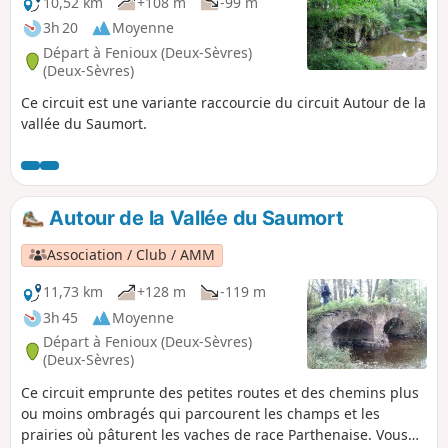
10,52 km
+108 m
-99 m
3h 20
Moyenne
Départ à Fenioux (Deux-Sèvres)
(Deux-Sèvres)
Ce circuit est une variante raccourcie du circuit Autour de la
vallée du Saumort.
Autour de la Vallée du Saumort
Association / Club / AMM
11,73 km
+128 m
-119 m
3h 45
Moyenne
Départ à Fenioux (Deux-Sèvres)
(Deux-Sèvres)
Ce circuit emprunte des petites routes et des chemins plus
ou moins ombragés qui parcourent les champs et les
prairies où pâturent les vaches de race Parthenaise. Vous