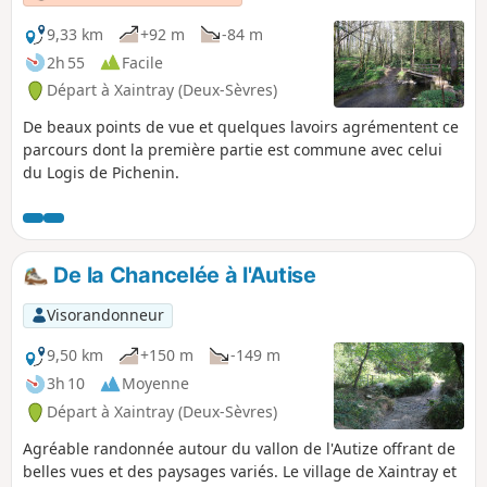
9,33 km
+92 m
-84 m
2h 55
Facile
Départ à Xaintray (Deux-Sèvres)
De beaux points de vue et quelques lavoirs agrémentent ce
parcours dont la première partie est commune avec celui
du Logis de Pichenin.
De la Chancelée à l'Autise
Visorandonneur
9,50 km
+150 m
-149 m
3h 10
Moyenne
Départ à Xaintray (Deux-Sèvres)
Agréable randonnée autour du vallon de l'Autize offrant de
belles vues et des paysages variés. Le village de Xaintray et