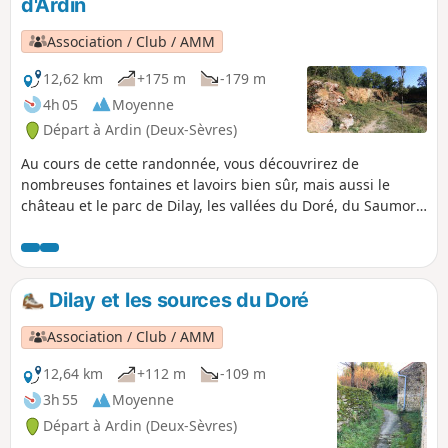
d'Ardin
Association / Club / AMM
12,62 km
+175 m
-179 m
4h 05
Moyenne
Départ à Ardin (Deux-Sèvres)
Au cours de cette randonnée, vous découvrirez de
nombreuses fontaines et lavoirs bien sûr, mais aussi le
château et le parc de Dilay, les vallées du Doré, du Saumort
et de l'Autize, le logis et le pigeonnier de Pouzay,
l'arborétum du Chaillot et peut-être... La Galipote.
Dilay et les sources du Doré
Association / Club / AMM
12,64 km
+112 m
-109 m
3h 55
Moyenne
Départ à Ardin (Deux-Sèvres)