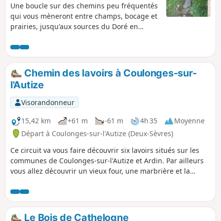
Une boucle sur des chemins peu fréquentés
qui vous mèneront entre champs, bocage et
prairies, jusqu'aux sources du Doré en
passant par le village de Dilay, ses venelles,
son château et son lavoir.
Chemin des lavoirs à Coulonges-sur-
l'Autize
Visorandonneur
15,42 km
+61 m
-61 m
4h 35
Moyenne
Départ à Coulonges-sur-l'Autize (Deux-Sèvres)
Ce circuit va vous faire découvrir six lavoirs situés sur les
communes de Coulonges-sur-l'Autize et Ardin. Par ailleurs
vous allez découvrir un vieux four, une marbrière et la
grande cheminée (vestige des fours à chaux) de Coulonges
sur l'Autize.
Le Bois de Cathelogne