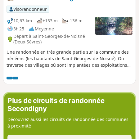
Visorandonneur
10,63 km
+133 m
-136 m
3h 25
Moyenne
Départ à Saint-Georges-de-Noisné
(Deux-Sèvres)
Une randonnée en très grande partie sur la commune des
nénéens (les habitants de Saint-Georges-de-Noisné). On
traverse des villages où sont implantées des exploitations
agricoles. La première partie se fait dans des chemins
ombragés en été mais qui peuvent s'avérer humides en
période hivernale. La suite se fait en empruntant deux
portions de petites routes pour se terminer par la traversée
du Bois de Cathelogne, ses étangs et sa cabane avec un
Plus de circuits de randonnée
petit air de Canada.
Secondigny
Découvrez aussi les circuits de randonnée des communes
à proximité