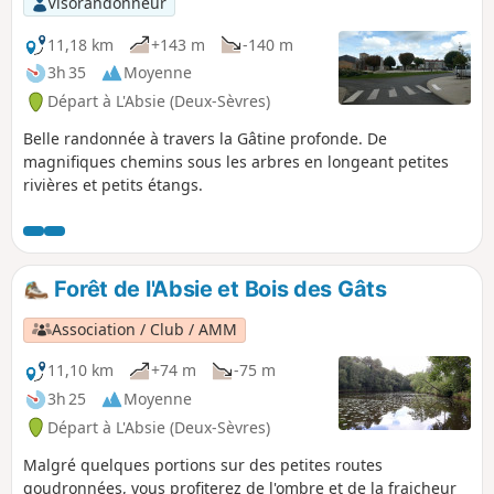
Visorandonneur
11,18 km
+143 m
-140 m
3h 35
Moyenne
Départ à L'Absie (Deux-Sèvres)
Belle randonnée à travers la Gâtine profonde. De
magnifiques chemins sous les arbres en longeant petites
rivières et petits étangs.
Forêt de l'Absie et Bois des Gâts
Association / Club / AMM
11,10 km
+74 m
-75 m
3h 25
Moyenne
Départ à L'Absie (Deux-Sèvres)
Malgré quelques portions sur des petites routes
goudronnées, vous profiterez de l'ombre et de la fraicheur