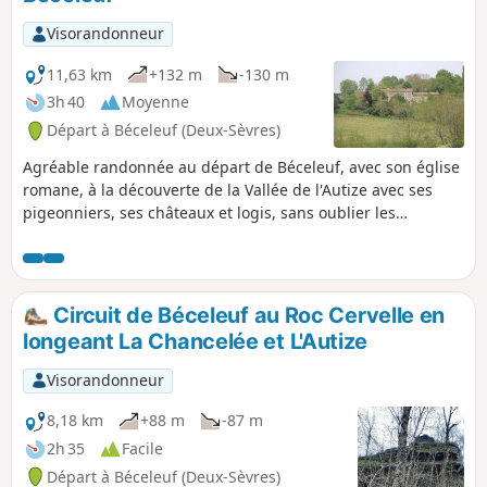
Visorandonneur
11,63 km
+132 m
-130 m
3h 40
Moyenne
Départ à Béceleuf (Deux-Sèvres)
Agréable randonnée au départ de Béceleuf, avec son église
romane, à la découverte de la Vallée de l'Autize avec ses
pigeonniers, ses châteaux et logis, sans oublier les
nombreux lavoirs et moulins de ce secteur riche en
patrimoine et en nature, comme le Chêne de Pouzay. Au fil
de la promenade, ne pas manquer d'observer les barrières
de Gâtine, témoins du passé.
Circuit de Béceleuf au Roc Cervelle en
longeant La Chancelée et L'Autize
Visorandonneur
8,18 km
+88 m
-87 m
2h 35
Facile
Départ à Béceleuf (Deux-Sèvres)