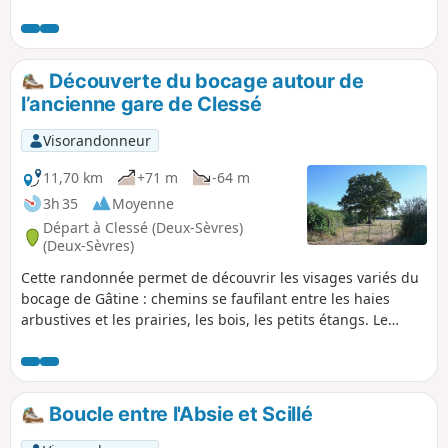
profiterez également de la vallée boisée du Saumort, et de
magnifiques point de vue sur la campagne Gâtinaise.
Découverte du bocage autour de
l’ancienne gare de Clessé
Visorandonneur
11,70 km
+71 m
-64 m
3h 35
Moyenne
Départ à Clessé (Deux-Sèvres)
(Deux-Sèvres)
Cette randonnée permet de découvrir les visages variés du
bocage de Gâtine : chemins se faufilant entre les haies
arbustives et les prairies, les bois, les petits étangs. Le
départ et l'arrivée s'effectuent sur la Voie Verte, ancienne
voie ferrée Parthenay-Bressuire, réaménagée en
promenade. On peut y voir l'ancienne gare de Clessé avec
ses bâtiments de style ferroviaire typique.
Boucle entre l'Absie et Scillé