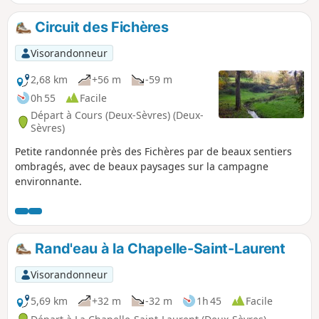
ou difficiles par temps de pluie.
Circuit des Fichères
Visorandonneur
2,68 km
+56 m
-59 m
0h 55
Facile
Départ à Cours (Deux-Sèvres) (Deux-
Sèvres)
Petite randonnée près des Fichères par de beaux sentiers
ombragés, avec de beaux paysages sur la campagne
environnante.
Rand'eau à la Chapelle-Saint-Laurent
Visorandonneur
5,69 km
+32 m
-32 m
1h 45
Facile