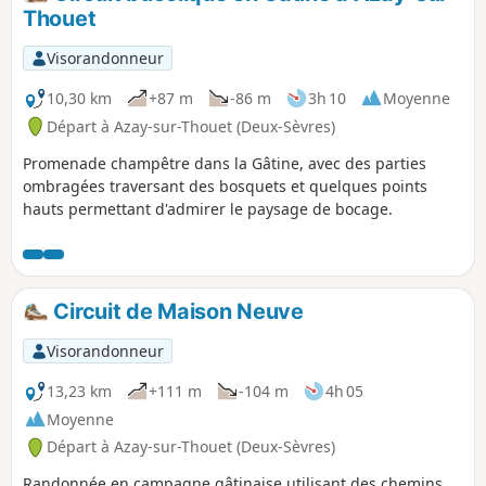
Clochard, de plein vent.
Thouet
Visorandonneur
10,30 km
+87 m
-86 m
3h 10
Moyenne
Départ à Azay-sur-Thouet (Deux-Sèvres)
Promenade champêtre dans la Gâtine, avec des parties
ombragées traversant des bosquets et quelques points
hauts permettant d'admirer le paysage de bocage.
Circuit de Maison Neuve
Visorandonneur
13,23 km
+111 m
-104 m
4h 05
Moyenne
Départ à Azay-sur-Thouet (Deux-Sèvres)
Randonnée en campagne gâtinaise utilisant des chemins