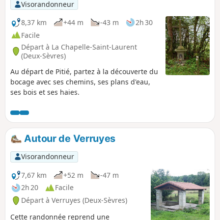
Xaintray20/03/2024)
Visorandonneur
8,37 km
+44 m
-43 m
2h 30
Facile
Départ à La Chapelle-Saint-Laurent
(Deux-Sèvres)
Au départ de Pitié, partez à la découverte du
bocage avec ses chemins, ses plans d'eau,
ses bois et ses haies.
Autour de Verruyes
Visorandonneur
7,67 km
+52 m
-47 m
2h 20
Facile
Départ à Verruyes (Deux-Sèvres)
Cette randonnée reprend une