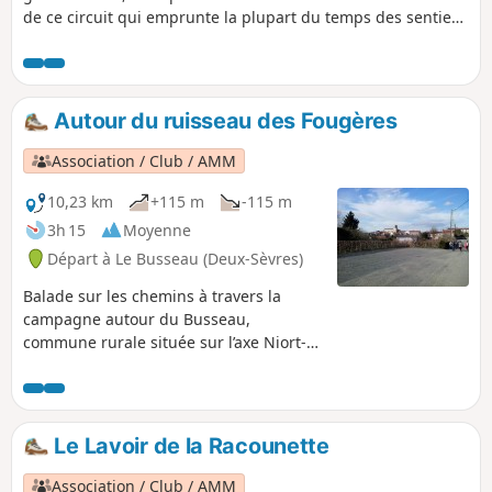
de ce circuit qui emprunte la plupart du temps des sentiers
et des chemins creux au travers de forêts aux arbres
centenaires.
Autour du ruisseau des Fougères
Association / Club / AMM
10,23 km
+115 m
-115 m
3h 15
Moyenne
Départ à Le Busseau (Deux-Sèvres)
Balade sur les chemins à travers la
campagne autour du Busseau,
commune rurale située sur l’axe Niort-
Cholet (D744) en limite du département
de la Vendée, à égale distance entre
Niort, Parthenay et Bressuire.
Le Lavoir de la Racounette
Association / Club / AMM