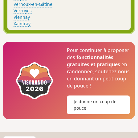
Vernoux-en-Gâtine
Verruyes
Viennay
Xaintray
Pour continuer à proposer
des
fonctionnalités
gratuites et pratiques
en
randonnée, soutenez-nous
en donnant un petit coup
de pouce !
Je donne un coup de
pouce