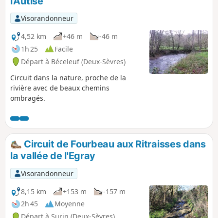
l'Autise
Visorandonneur
4,52 km
+46 m
-46 m
1h 25
Facile
Départ à Béceleuf (Deux-Sèvres)
Circuit dans la nature, proche de la
rivière avec de beaux chemins
ombragés.
Circuit de Fourbeau aux Ritraisses dans
la vallée de l'Egray
Visorandonneur
8,15 km
+153 m
-157 m
2h 45
Moyenne
Départ à Surin (Deux-Sèvres)