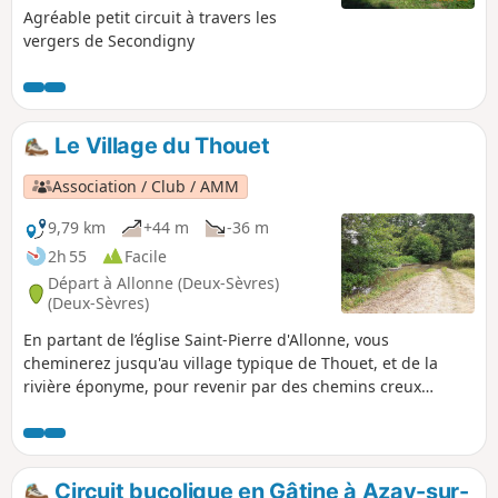
Agréable petit circuit à travers les
vergers de Secondigny
Le Village du Thouet
Association / Club / AMM
9,79 km
+44 m
-36 m
2h 55
Facile
Départ à Allonne (Deux-Sèvres)
(Deux-Sèvres)
En partant de l’église Saint-Pierre d'Allonne, vous
cheminerez jusqu'au village typique de Thouet, et de la
rivière éponyme, pour revenir par des chemins creux
bordés de haies formant de véritables tunnels de verdure
ainsi qu'une ancienne voie gallo-romaine dite : Chemin des
Chaussées. Vous profiterez de paysages bocagers, des
troupeaux de vaches de race parthenaise et des pommiers :
Circuit bucolique en Gâtine à Azay-sur-