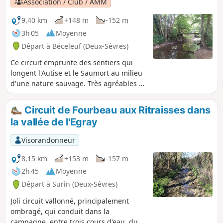
Association / Club / AMM
9,40 km
+148 m
-152 m
3h 05
Moyenne
Départ à Béceleuf (Deux-Sèvres)
Ce circuit emprunte des sentiers qui
longent l'Autise et le Saumort au milieu
d'une nature sauvage. Très agréables à
la belle saison, certaines portions de ces
chemins peuvent parfois être inondées
Circuit de Fourbeau aux Ritraisses dans
ou difficiles par temps de pluie.
la vallée de l'Egray
Visorandonneur
8,15 km
+153 m
-157 m
2h 45
Moyenne
Départ à Surin (Deux-Sèvres)
Joli circuit vallonné, principalement
ombragé, qui conduit dans la
campagne, entre trois cours d'eau, du