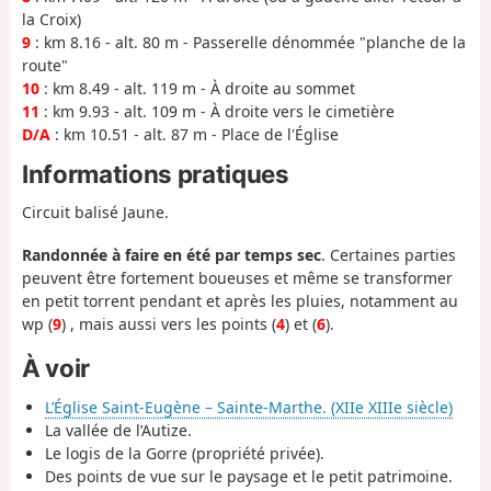
la Croix)
9
: km 8.16 - alt. 80 m - Passerelle dénommée "planche de la
route"
10
: km 8.49 - alt. 119 m - À droite au sommet
11
: km 9.93 - alt. 109 m - À droite vers le cimetière
D/A
: km 10.51 - alt. 87 m - Place de l'Église
Informations pratiques
Circuit balisé Jaune.
Randonnée à faire en été par temps sec
. Certaines parties
peuvent être fortement boueuses et même se transformer
en petit torrent pendant et après les pluies, notamment au
wp (
9
) , mais aussi vers les points (
4
) et (
6
).
À voir
L’Église Saint-Eugène – Sainte-Marthe. (XIIe XIIIe siècle)
La vallée de l’Autize.
Le logis de la Gorre (propriété privée).
Des points de vue sur le paysage et le petit patrimoine.