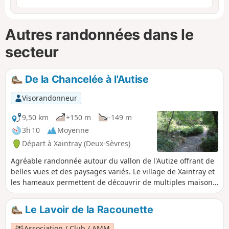
Autres randonnées dans le
secteur
De la Chancelée à l'Autise
Visorandonneur
9,50 km
+150 m
-149 m
3h 10
Moyenne
Départ à Xaintray (Deux-Sèvres)
Agréable randonnée autour du vallon de l'Autize offrant de
belles vues et des paysages variés. Le village de Xaintray et
les hameaux permettent de découvrir de multiples maisons
anciennes rénovées qui donnent un charme certain au
village. Le château de Gorre et des lavoirs complètent le
Le Lavoir de la Racounette
patrimoine bâti. Les vallons de l'Autize et de la Chancelée
sont des secteurs de nature préservée.
Association / Club / AMM