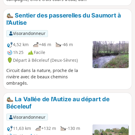
village de Fourbeau aux Ritraisses par
deux chemins différents.
Sentier des passerelles du Saumort à
l'Autise
Visorandonneur
4,52 km
+46 m
-46 m
1h 25
Facile
Départ à Béceleuf (Deux-Sèvres)
Circuit dans la nature, proche de la
rivière avec de beaux chemins
ombragés.
La Vallée de l'Autize au départ de
Béceleuf
Visorandonneur
11,63 km
+132 m
-130 m