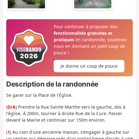
Pour continuer à proposer des
fonctionnalités gratuites et
pratiques
en randonnée, soutenez-
nous en donnant un petit coup de
pouce !
Je donne un coup de pouce
Description de la randonnée
Se garer sur la Place de l'Église.
(
D/A
) Prendre la Rue Sainte-Marthe vers la gauche, dos à
l'église. À 200m, tourner à droite Rue de la Cure. Passer
devant la Mairie et continuer sur 150m environ.
(
1
) Au coin d'une ancienne maison, s'engager à gauche sur
un sentier qui démarre près d'un portail beige d’accès à une