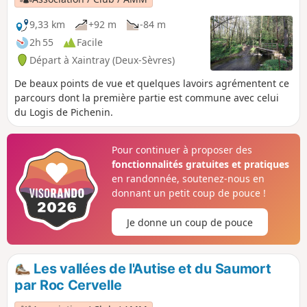
9,33 km
+92 m
-84 m
2h 55
Facile
Départ à Xaintray (Deux-Sèvres)
De beaux points de vue et quelques lavoirs agrémentent ce
parcours dont la première partie est commune avec celui
du Logis de Pichenin.
Pour continuer à proposer des
fonctionnalités gratuites et pratiques
en randonnée, soutenez-nous en
donnant un petit coup de pouce !
Je donne un coup de pouce
Les vallées de l'Autise et du Saumort
par Roc Cervelle