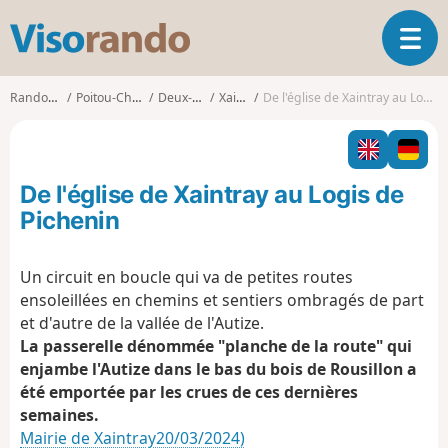
V
O
i
u
s
v
o
Randonnées
Poitou-Charentes
Deux-Sèvres
Xaintray
De l'église de Xaintray au Logis de Pichenin
r
r
i
a
r
n
l
d
De l'église de Xaintray au Logis de
a
o
n
Pichenin
a
v
Un circuit en boucle qui va de petites routes
i
ensoleillées en chemins et sentiers ombragés de part
g
a
et d'autre de la vallée de l'Autize.
t
La passerelle dénommée "planche de la route" qui
i
enjambe l'Autize dans le bas du bois de Rousillon a
o
été emportée par les crues de ces dernières
n
semaines.
Mairie de Xaintray20/03/2024)