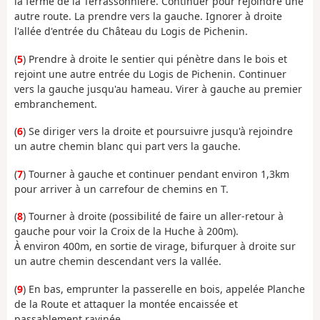
la ferme de la Terrassonnière. Continuer pour rejoindre une
autre route. La prendre vers la gauche. Ignorer à droite
l'allée d'entrée du Château du Logis de Pichenin.
(
5
) Prendre à droite le sentier qui pénètre dans le bois et
rejoint une autre entrée du Logis de Pichenin. Continuer
vers la gauche jusqu'au hameau. Virer à gauche au premier
embranchement.
(
6
) Se diriger vers la droite et poursuivre jusqu'à rejoindre
un autre chemin blanc qui part vers la gauche.
(
7
) Tourner à gauche et continuer pendant environ 1,3km
pour arriver à un carrefour de chemins en T.
(
8
) Tourner à droite (possibilité de faire un aller-retour à
gauche pour voir la Croix de la Huche à 200m).
À environ 400m, en sortie de virage, bifurquer à droite sur
un autre chemin descendant vers la vallée.
(
9
) En bas, emprunter la passerelle en bois, appelée Planche
de la Route et attaquer la montée encaissée et
passablement ravinée.