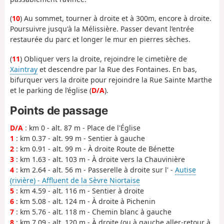
(
10
) Au sommet, tourner à droite et à 300m, encore à droite.
Poursuivre jusqu'à la Mélissière. Passer devant l’entrée
restaurée du parc et longer le mur en pierres sèches.
(
11
) Obliquer vers la droite, rejoindre le cimetière de
Xaintray
et descendre par la Rue des Fontaines. En bas,
bifurquer vers la droite pour rejoindre la Rue Sainte Marthe
et le parking de l’église (
D/A
).
Points de passage
D/A
: km 0 - alt. 87 m - Place de l'Église
1
: km 0.37 - alt. 99 m - Sentier à gauche
2
: km 0.91 - alt. 99 m - À droite Route de Bénette
3
: km 1.63 - alt. 103 m - À droite vers la Chauvinière
4
: km 2.64 - alt. 56 m - Passerelle à droite sur l' -
Autise
(rivière) - Affluent de la Sèvre Niortaise
5
: km 4.59 - alt. 116 m - Sentier à droite
6
: km 5.08 - alt. 124 m - À droite à Pichenin
7
: km 5.76 - alt. 118 m - Chemin blanc à gauche
8
: km 7.09 - alt. 120 m - À droite (ou à gauche aller-retour à