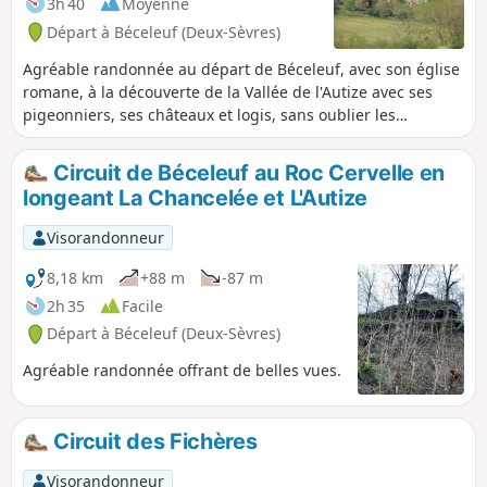
3h 40
Moyenne
Départ à Béceleuf (Deux-Sèvres)
Agréable randonnée au départ de Béceleuf, avec son église
romane, à la découverte de la Vallée de l'Autize avec ses
pigeonniers, ses châteaux et logis, sans oublier les
nombreux lavoirs et moulins de ce secteur riche en
patrimoine et en nature, comme le Chêne de Pouzay. Au fil
Circuit de Béceleuf au Roc Cervelle en
de la promenade, ne pas manquer d'observer les barrières
longeant La Chancelée et L'Autize
de Gâtine, témoins du passé.
Visorandonneur
8,18 km
+88 m
-87 m
2h 35
Facile
Départ à Béceleuf (Deux-Sèvres)
Agréable randonnée offrant de belles vues.
Circuit des Fichères
Visorandonneur