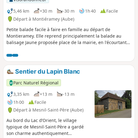
5,46 km
+30 m
-30 m
1h 40
Facile
Départ à Montiéramey (Aube)
Petite balade facile à faire en famille au départ de
Montieramey. Elle reprend principalement la balade au
balisage Jaune proposée place de la mairie, en l'écourtant
un peu. Mise à part une grande ligne droite sur la route, ce
sont principalement des chemins, entre vergers et prés.
Sentier du Lapin Blanc
Parc Naturel Régional
3,35 km
+13 m
-13 m
1h 00
Facile
Départ à Mesnil-Saint-Père (Aube)
Au bord du Lac d’Orient, le village
typique de Mesnil-Saint-Père a gardé
son charme authentiquement