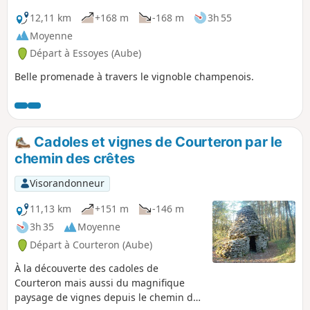
12,11 km
+168 m
-168 m
3h 55
Moyenne
Départ à Essoyes (Aube)
Belle promenade à travers le vignoble champenois.
Cadoles et vignes de Courteron par le
chemin des crêtes
Visorandonneur
11,13 km
+151 m
-146 m
3h 35
Moyenne
Départ à Courteron (Aube)
À la découverte des cadoles de
Courteron mais aussi du magnifique
paysage de vignes depuis le chemin des