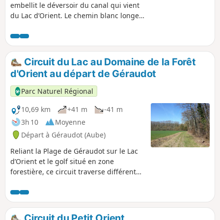
embellit le déversoir du canal qui vient
du Lac d’Orient. Le chemin blanc longe
ce canal de restitution vers la Seine puis
musarde dans les rues d’un village
préservé et animé.
Circuit du Lac au Domaine de la Forêt
d'Orient au départ de Géraudot
Parc Naturel Régional
10,69 km
+41 m
-41 m
3h 10
Moyenne
Départ à Géraudot (Aube)
Reliant la Plage de Géraudot sur le Lac
d’Orient et le golf situé en zone
forestière, ce circuit traverse différents
milieux : prés bordés de haies, champs
agricoles ouverts, forêts denses de
feuillus, en passant dans le charmant
village de Géraudot.
Circuit du Petit Orient