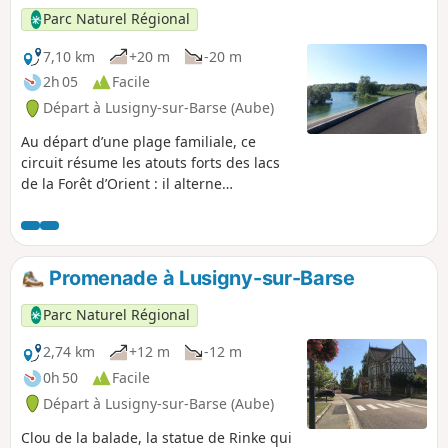
Parc Naturel Régional
7,10 km
+20 m
-20 m
2h 05
Facile
Départ à Lusigny-sur-Barse (Aube)
Au départ d’une plage familiale, ce
circuit résume les atouts forts des lacs
de la Forêt d’Orient : il alterne
agréablement la traversée d’une forêt
domaniale très contrastée et les bords
du Lac d’Orient avec de très belles vues
sur la forêt immergée à « marée haute
Promenade à Lusigny-sur-Barse
».
Parc Naturel Régional
2,74 km
+12 m
-12 m
0h 50
Facile
Départ à Lusigny-sur-Barse (Aube)
Clou de la balade, la statue de Rinke qui