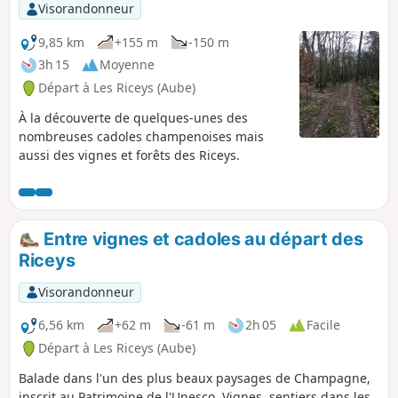
Visorandonneur
9,85 km
+155 m
-150 m
3h 15
Moyenne
Départ à Les Riceys (Aube)
À la découverte de quelques-unes des
nombreuses cadoles champenoises mais
aussi des vignes et forêts des Riceys.
Entre vignes et cadoles au départ des
Riceys
Visorandonneur
6,56 km
+62 m
-61 m
2h 05
Facile
Départ à Les Riceys (Aube)
Balade dans l'un des plus beaux paysages de Champagne,
inscrit au Patrimoine de l'Unesco. Vignes, sentiers dans les