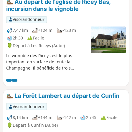
Au départ de l'église de Ricey Bas,
reliait les Riceys-Polisot à Cunfin.
incursion dans le vignoble
Visorandonneur
7,47 km
+124 m
-123 m
2h 30
Facile
Départ à Les Riceys (Aube)
Le vignoble des Riceys est le plus
important en surface de toute la
Champagne. Il bénéficie de trois
appellations contrôlées. Situés dans la
Côte des Bars, l'accès au vignoble pour
des randonneurs est aisé et souvent
facilité par des routes entretenues pour
La Forêt Lambert au départ de Cunfin
l'exploitation des vignes.
Visorandonneur
8,14 km
+144 m
-142 m
2h 45
Facile
Départ à Cunfin (Aube)