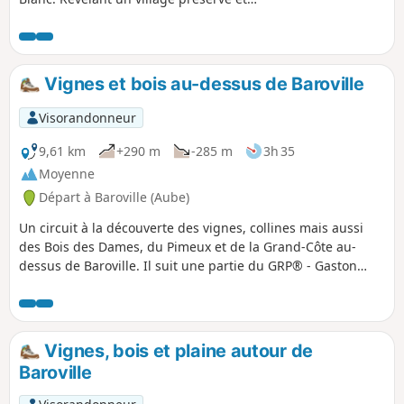
ses granges, traversant un bois, une
campagne ouverte et ses vertes
prairies, longeant la plage et la digue,
ce circuit résume tous les attraits du
Vignes et bois au-dessus de Baroville
Parc Naturel Régional de la Forêt
d’Orient.
Visorandonneur
9,61 km
+290 m
-285 m
3h 35
Moyenne
Départ à Baroville (Aube)
Un circuit à la découverte des vignes, collines mais aussi
des Bois des Dames, du Pimeux et de la Grand-Côte au-
dessus de Baroville. Il suit une partie du GRP® - Gaston
Bachelard (philosophe né à Bar-sur-Aube) et du GR®145 -
Via Francigena (chemin emprunté par les pèlerins se
rendant à Rome).
Vignes, bois et plaine autour de
Baroville