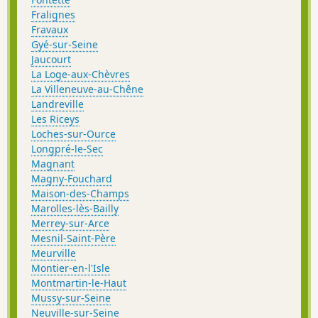
Fralignes
Fravaux
Gyé-sur-Seine
Jaucourt
La Loge-aux-Chèvres
La Villeneuve-au-Chêne
Landreville
Les Riceys
Loches-sur-Ource
Longpré-le-Sec
Magnant
Magny-Fouchard
Maison-des-Champs
Marolles-lès-Bailly
Merrey-sur-Arce
Mesnil-Saint-Père
Meurville
Montier-en-l'Isle
Montmartin-le-Haut
Mussy-sur-Seine
Neuville-sur-Seine