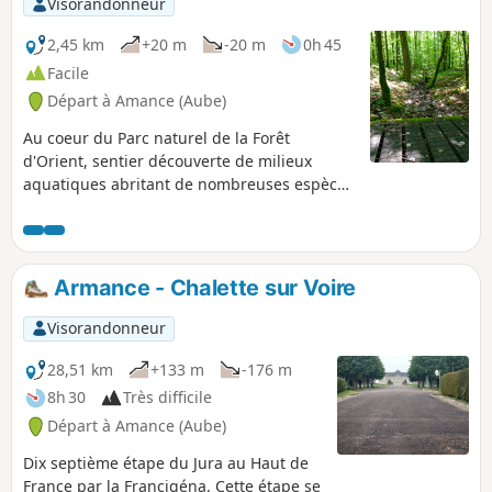
Visorandonneur
2,45 km
+20 m
-20 m
0h 45
Facile
Départ à Amance (Aube)
Au coeur du Parc naturel de la Forêt
d'Orient, sentier découverte de milieux
aquatiques abritant de nombreuses espèces
sauvages, dont la Salamandre. Il a été mis
en place par l'ONF et le Parc. Cette
promenade emprunte une partie d'un circuit
qui permet d'aborder l'histoire de la forêt
Armance - Chalette sur Voire
Domaniale du Temple, le plus grand
domaine forestier que les Templiers aient
Visorandonneur
possédé en Occident.
28,51 km
+133 m
-176 m
8h 30
Très difficile
Départ à Amance (Aube)
Dix septième étape du Jura au Haut de
France par la Francigéna. Cette étape se