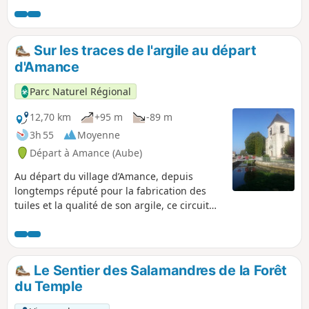
originaux comme celui de la digue de la
Fontaine aux Oiseaux.
Sur les traces de l'argile au départ
d'Amance
Parc Naturel Régional
12,70 km
+95 m
-89 m
3h 55
Moyenne
Départ à Amance (Aube)
Au départ du village d’Amance, depuis
longtemps réputé pour la fabrication des
tuiles et la qualité de son argile, ce circuit
offre une longue traversée forestière et
quelques vues larges sur la campagne et la
traversée du village de la Ville-au-Bois.
Le Sentier des Salamandres de la Forêt
du Temple