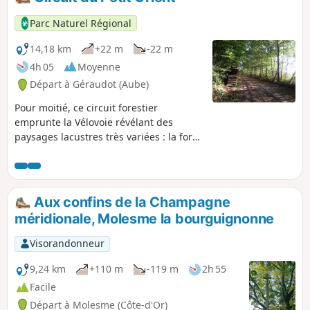
Parc Naturel Régional
14,18 km
+22 m
-22 m
4h 05
Moyenne
Départ à Géraudot (Aube)
Pour moitié, ce circuit forestier
emprunte la Vélovoie révélant des
paysages lacustres très variées : la forêt
immergée du Lac d’Orient, la vue bien
dégagée depuis la digue du Lac du
Temple. En total contraste avec les
chemins de terre de la 2e partie
Aux confins de la Champagne
forestière et campagnarde.
méridionale, Molesme la bourguignonne
Visorandonneur
9,24 km
+110 m
-119 m
2h 55
Facile
Départ à Molesme (Côte-d'Or)