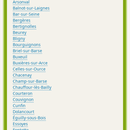
Arsonval
Balnot-sur-Laignes
Bar-sur-Seine
Bergères
Bertignolles
Beurey
Bligny
Bourguignons
Briel-sur-Barse
Buxeuil
Buxières-sur-Arce
Celles-sur-Ource
Chacenay
Champ-sur-Barse
Chauffour-lès-Bailly
Courteron
Couvignon
Cunfin
Dolancourt
Éguilly-sous-Bois
Essoyes
Fontette