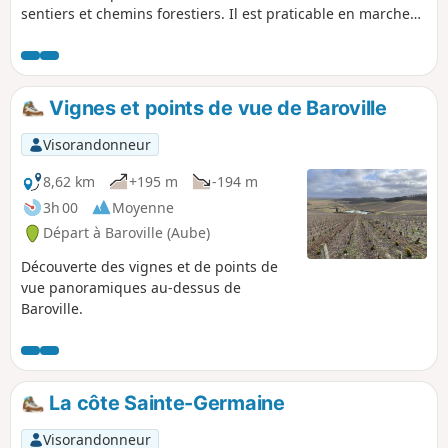
sentiers et chemins forestiers. Il est praticable en marche
nordique ou à VTT. Vignoble de champagne, champs, forêts
au programme, avec de jolies vues sur le vignoble
champenois. Au détour du sentier, vous apercevrez la croix
de Lorraine de Colombey les 2 églises. Un passage par le
Vignes et points de vue de Baroville
village de Bergères qui organise chaque année la journée
des fleurs.
Visorandonneur
8,62 km
+195 m
-194 m
3h 00
Moyenne
Départ à Baroville (Aube)
Découverte des vignes et de points de
vue panoramiques au-dessus de
Baroville.
La côte Sainte-Germaine
Visorandonneur