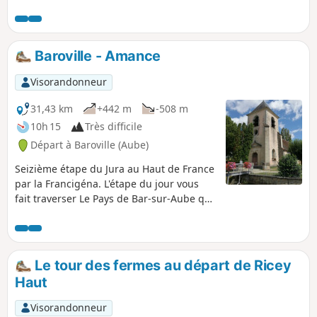
champenois. Le parcours
d’interprétation chemine entre les
maisons et les vergers, entre le port et
l’église.
Baroville - Amance
Visorandonneur
31,43 km
+442 m
-508 m
10h 15
Très difficile
Départ à Baroville (Aube)
Seizième étape du Jura au Haut de France
par la Francigéna. L'étape du jour vous
fait traverser Le Pays de Bar-sur-Aube qui
s’étend autour de la ville médiévale de
Bar-sur-Aube et prend de multiples
visages : coteaux de vignes, plateaux et
sommets boisés, grandes étendues
Le tour des fermes au départ de Ricey
herbagées ou cultivées participant à sa
Haut
diversité. Des rives de l’Aube, cap sur
celles du Landion qui borde le parc
Visorandonneur