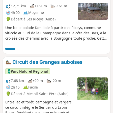
d’attractions de Nigloland. Immanquable
avec ses manèges dont les plus hauts
12,71 km
+161 m
-161 m
émergent des cimes des arbres. Le
4h 00
Moyenne
paysage de collines calcaires s’estompe
Départ à Les Riceys (Aube)
pour laisser place à la plaine argileuse
quand on approche d’Amance, commune
Une belle balade familiale à partir des Riceys, commune
connue pour ses tuileries-poteries-
viticole au Sud de la Champagne dans la côte des Bars, à la
briqueteries. Le village a donné son nom
croisée des chemins avec la Bourgogne toute proche. Cette
à l’un des grands lacs de Champagne
commune est composée des trois villages, Ricey Bas, Haute
Rive et Ricey Haut. La commune bénéficie de trois
appellations et bénéficie du plus grand terroir classé
champagne.
Circuit des Granges auboises
Parc Naturel Régional
7,68 km
+20 m
-20 m
2h 15
Facile
Départ à Mesnil-Saint-Père (Aube)
Entre lac et forêt, campagne et vergers,
ce circuit intègre le Sentier du Lapin
Blanc. Révélant un village préservé et