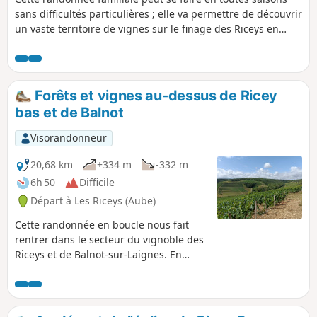
sans difficultés particulières ; elle va permettre de découvrir
un vaste territoire de vignes sur le finage des Riceys en
suivant des chemins souvent goudronnés pour atteindre ce
que j'appelle un col bien identifiable ; un arbre isolé et une
cabane de vigneron se détachent sur l'horizon et derrière
lequel on pourrait descendre vers la vallée de la Sarce et les
Forêts et vignes au-dessus de Ricey
communes d'Avirey Lingey et Bagneux la Fosse;; au "col"
bas et de Balnot
vers l'Est la vue est étendue sur le village de Ricey Bas et au
delà vers d'autres Bar.
Visorandonneur
20,68 km
+334 m
-332 m
6h 50
Difficile
Départ à Les Riceys (Aube)
Cette randonnée en boucle nous fait
rentrer dans le secteur du vignoble des
Riceys et de Balnot-sur-Laignes. En
s'éloignant du vignoble le retour se fait
en remontant le cours de la Laignes et
emprunte le tracé de l'ancienne voie
ferrée du "tacot" qui à partir de 1901