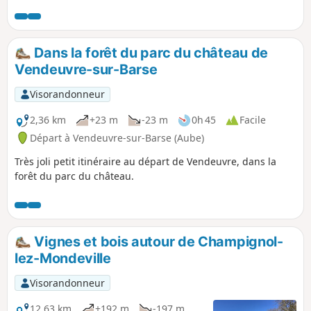
crêtes.
Dans la forêt du parc du château de
Vendeuvre-sur-Barse
Visorandonneur
2,36 km
+23 m
-23 m
0h 45
Facile
Départ à Vendeuvre-sur-Barse (Aube)
Très joli petit itinéraire au départ de Vendeuvre, dans la
forêt du parc du château.
Vignes et bois autour de Champignol-
lez-Mondeville
Visorandonneur
12,63 km
+192 m
-197 m