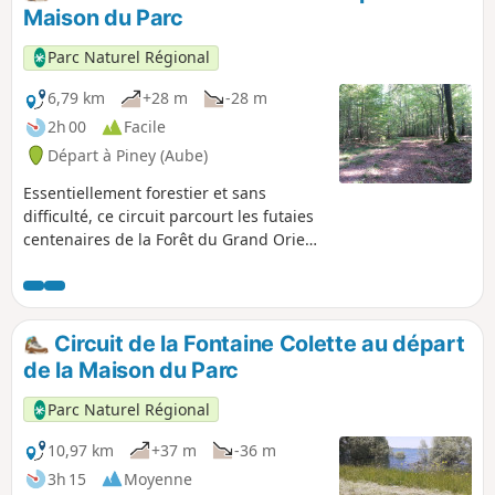
Maison du Parc
Parc Naturel Régional
6,79 km
+28 m
-28 m
2h 00
Facile
Départ à Piney (Aube)
Essentiellement forestier et sans
difficulté, ce circuit parcourt les futaies
centenaires de la Forêt du Grand Orient,
traversent les rus forestiers, avec juste
une petite escapade campagnarde au
village de la Loge-aux-Chèvres.
Circuit de la Fontaine Colette au départ
de la Maison du Parc
Parc Naturel Régional
10,97 km
+37 m
-36 m
3h 15
Moyenne