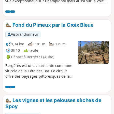
vue exceptionnelle sur Champignol mais aussi sur la Voie
Pion, Sainte-Eulalie, Urville et les bois du Mont.
Fond du Pimeux par la Croix Bleue
Visorandonneur
9,34 km
+181 m
-179 m
3h 10
Facile
Départ à Bergères (Aube)
Bergères est une charmante commune
viticole de la Côte des Bar. Ce circuit
offre des paysages pittoresques de la
Côte des Bar à travers vallons, coteaux,
vignes, champs, landes et forêts. D'avril
à juin, de magnifiques orchidées
fleurissent sur les terres calcicoles de la
Les vignes et les pelouses sèches de
Côte de l'Église et de la Côte Garnier. Ce
Spoy
circuit reprend en grande partie le
Circuit de la Croix Bleue. Il emprunte