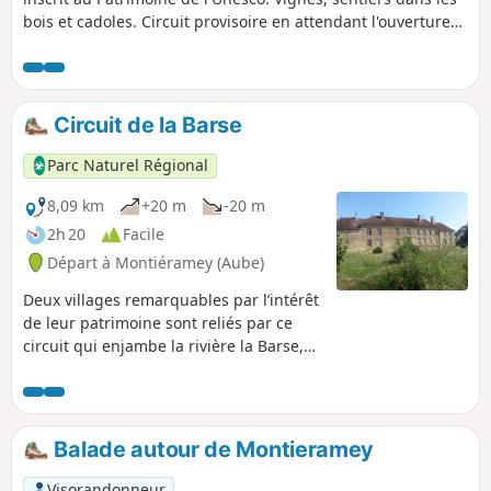
bois et cadoles. Circuit provisoire en attendant l'ouverture
du circuit officiel des Cadoles de la Côte des Bar.
Circuit de la Barse
Parc Naturel Régional
8,09 km
+20 m
-20 m
2h 20
Facile
Départ à Montiéramey (Aube)
Deux villages remarquables par l’intérêt
de leur patrimoine sont reliés par ce
circuit qui enjambe la rivière la Barse,
entre pâtures et vergers, paysage
typique de la Champagne humide. Le
chemin passe ainsi auprès de l’ancienne
abbaye de Montiéramey et de deux
Balade autour de Montieramey
manoirs à Montreuil-sur-Barse.
Visorandonneur