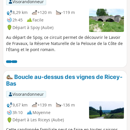
Visorandonneur
aussi le GR® de Pays des deux Bar, le
GR® Gaston Bachelard.
8,29 km
+120 m
-119 m
2h 45
Facile
Départ à Spoy (Aube)
Au départ de Spoy, ce circuit permet de découvrir le Lavoir
de Fravaux, la Réserve Naturelle de la Pelouse de la Côte de
l'Étang et le pont romain.
Boucle au-dessus des vignes de Ricey-
Bas
Visorandonneur
9,67 km
+139 m
-136 m
3h 10
Moyenne
Départ à Les Riceys (Aube)
Cette randonnée familiale peut se faire en toutes saisons