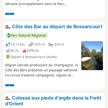
déroule principalement dans le Parc
Naturel Régional de la Forêt d'Orient,
territoire mystérieux, alliance singulière
de l'eau, de la terre et des hommes. En
suivant la vallée de l'Aube vous
Côte des Bar au départ de Bossancourt
traversez de jolies villages au maisons
en mur en pans de Bois. Vous passez
Parc Naturel Régional
devant le Château de Brienne le
Château pour filez vers la rivière la Voire
19,13 km
+335 m
-334 m
dans le département de l'Aube pour
6h 25
Difficile
arriver au petit village de Chalette-sur-
Départ à Bossancourt (Aube)
Voire.
Région viticole produisant du champagne, la
Côte des Bars présente un paysage vallonné.
Ce circuit traverse campagnes, vignes et
forêts, de part et d’autre de la vallée de
l’Aube, reliant les villages de Bossancourt,
Dolancourt, Jaucourt et Arsonval.
Colosse aux pieds d'argile dans la Forêt
d'Orient