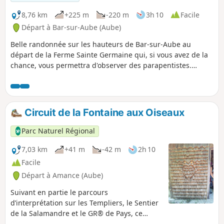
8,76 km
+225 m
-220 m
3h 10
Facile
Départ à Bar-sur-Aube (Aube)
Belle randonnée sur les hauteurs de Bar-sur-Aube au
départ de la Ferme Sainte Germaine qui, si vous avez de la
chance, vous permettra d'observer des parapentistes.
Profitez des beaux points de vue que vous offre cette
position en hauteur.
Circuit de la Fontaine aux Oiseaux
Parc Naturel Régional
7,03 km
+41 m
-42 m
2h 10
Facile
Départ à Amance (Aube)
Suivant en partie le parcours
d’interprétation sur les Templiers, le Sentier
de la Salamandre et le GR® de Pays, ce
circuit forestier offre des points de vue