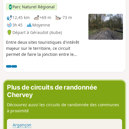
Parc Naturel Régional
12,45 km
+69 m
-73 m
3h 45
Moyenne
Départ à Géraudot (Aube)
Entre deux sites touristiques d'intérêt
majeur sur le territoire, ce circuit
permet de faire la jonction entre le
Domaine de la Forêt d'Orient (son spa,
son golf, son complexe hôtelier) et le
village de Dosches avec son célèbre
moulin à vent.
Plus de circuits de randonnée
Chervey
Découvrez aussi les circuits de randonnée des communes
à proximité
Argançon