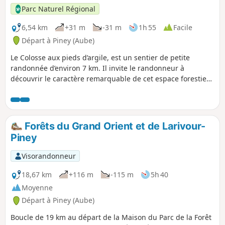
Parc Naturel Régional
6,54 km
+31 m
-31 m
1h 55
Facile
Départ à Piney (Aube)
Le Colosse aux pieds d’argile, est un sentier de petite
randonnée d’environ 7 km. Il invite le randonneur à
découvrir le caractère remarquable de cet espace forestier
de la Forêt d’Orient, il aborde également des thématiques
plus engagées notamment sur le changement climatique
ou l’impact de l’homme sur les milieux naturels. L’originalité
du sentier du Colosse aux pieds d’argile se retrouve dans
Forêts du Grand Orient et de Larivour-
les 7 stations aménagées avec des ouvrages
Piney
impressionnants. Par exemple, des portes symbolisent
l’entrée dans un espace de quiétude et invitent par leur
Visorandonneur
présence et leur démesure à la discrétion. Un peu plus loin,
des sculptures sur céramiques évoquent le patrimoine
18,67 km
+116 m
-115 m
5h 40
culturel du site et ouvrent l’imaginaire sur les traces de
Moyenne
l’Homme.
Départ à Piney (Aube)
Boucle de 19 km au départ de la Maison du Parc de la Forêt