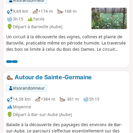
Visorandonneur
9,69 km
+174 m
-168 m
3h 15
Facile
Départ à Baroville (Aube)
Un circuit à la découverte des vignes, collines et plaine de
Baroville, praticable même en période humide. La traversée
des bois se limite à celui du Bois des Dames. Le circuit
forme un 8. Il suit une partie du GRP® - Gaston Bachelard
(philosophe né à Bar-sur-Aube) et du GR®145 - Via
Francigena (chemin emprunté par les pèlerins se rendant à
Rome).
Autour de Sainte-Germaine
Visorandonneur
14,58 km
+384 m
-381 m
5h 15
Moyenne
Départ à Bar-sur-Aube (Aube)
Balade à la découverte des paysages des environs de Bar-
sur-Aube. Le parcours s'effectue essentiellement sur des