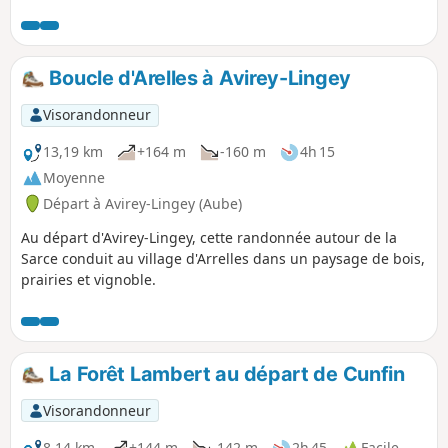
terroir entre Bourgogne et Champagne. La vie
de ce village fut fortement influencée par la vie
monacale de l'abbaye qui connut au fil des
siècles les conséquences de la Guerre de 100
Boucle d'Arelles à Avirey-Lingey
ans, des Guerres de religions, de la Révolution
... L'abbaye est ouverte au public en période
Visorandonneur
estivale sur rendez-vous. La randonnée
tranquille permet de découvrir et visiter les
13,19 km
+164 m
-160 m
4h 15
ruines de l'Oppidum de Vertillum qui fut une
Moyenne
grande cité à l'époque romaine.
Départ à Avirey-Lingey (Aube)
Au départ d'Avirey-Lingey, cette randonnée autour de la
Sarce conduit au village d'Arrelles dans un paysage de bois,
prairies et vignoble.
La Forêt Lambert au départ de Cunfin
Visorandonneur
8,14 km
+144 m
-142 m
2h 45
Facile