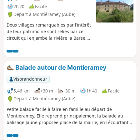
2h 20
Facile
Départ à Montiéramey (Aube)
Deux villages remarquables par l’intérêt
de leur patrimoine sont reliés par ce
circuit qui enjambe la rivière la Barse,
entre pâtures et vergers, paysage
typique de la Champagne humide. Le
chemin passe ainsi auprès de l’ancienne
abbaye de Montiéramey et de deux
Balade autour de Montieramey
manoirs à Montreuil-sur-Barse.
Visorandonneur
5,46 km
+30 m
-30 m
1h 40
Facile
Départ à Montiéramey (Aube)
Petite balade facile à faire en famille au départ de
Montieramey. Elle reprend principalement la balade au
balisage Jaune proposée place de la mairie, en l'écourtant
un peu. Mise à part une grande ligne droite sur la route, ce
sont principalement des chemins, entre vergers et prés.