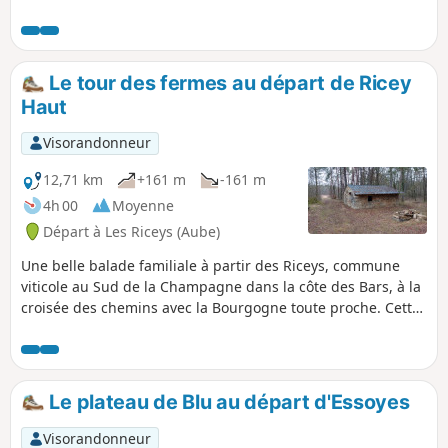
s'éloignant du vignoble le retour se fait
en remontant le cours de la Laignes et
emprunte le tracé de l'ancienne voie
ferrée du "tacot" qui à partir de 1901
Le tour des fermes au départ de Ricey
reliait les Riceys-Polisot à Cunfin.
Haut
Visorandonneur
12,71 km
+161 m
-161 m
4h 00
Moyenne
Départ à Les Riceys (Aube)
Une belle balade familiale à partir des Riceys, commune
viticole au Sud de la Champagne dans la côte des Bars, à la
croisée des chemins avec la Bourgogne toute proche. Cette
commune est composée des trois villages, Ricey Bas, Haute
Rive et Ricey Haut. La commune bénéficie de trois
appellations et bénéficie du plus grand terroir classé
champagne.
Le plateau de Blu au départ d'Essoyes
Visorandonneur