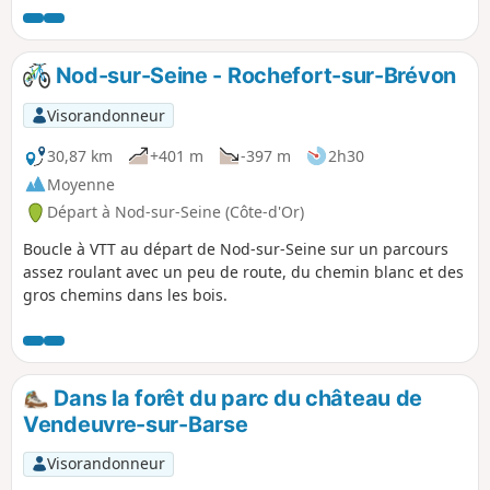
vignes, champs, landes et forêts. D'avril
à juin, de magnifiques orchidées
fleurissent sur les terres calcicoles de la
Nod-sur-Seine - Rochefort-sur-Brévon
Côte de l'Église et de la Côte Garnier. Ce
circuit reprend en grande partie le
Visorandonneur
Circuit de la Croix Bleue. Il emprunte
aussi le GR® de Pays des deux Bar, le
30,87 km
+401 m
-397 m
2h30
GR® Gaston Bachelard.
Moyenne
Départ à Nod-sur-Seine (Côte-d'Or)
Boucle à VTT au départ de Nod-sur-Seine sur un parcours
assez roulant avec un peu de route, du chemin blanc et des
gros chemins dans les bois.
Dans la forêt du parc du château de
Vendeuvre-sur-Barse
Visorandonneur