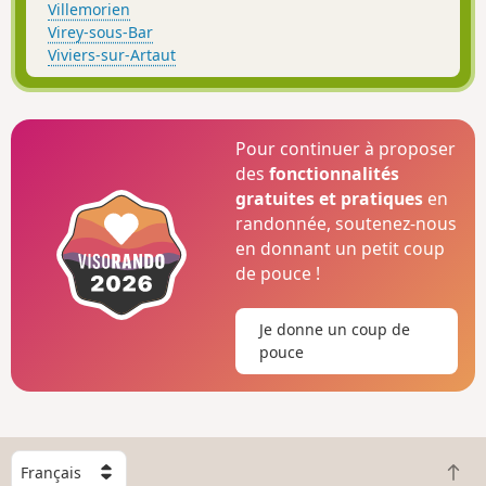
Villemorien
Virey-sous-Bar
Viviers-sur-Artaut
Pour continuer à proposer
des
fonctionnalités
gratuites et pratiques
en
randonnée, soutenez-nous
en donnant un petit coup
de pouce !
Je donne un coup de
pouce
C
R
h