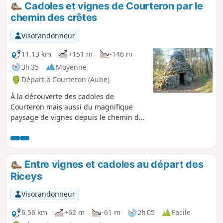
Cadoles et vignes de Courteron par le
p
chemin des crêtes
Visorandonneur
11,13 km
+151 m
-146 m
3h 35
Moyenne
Départ à Courteron (Aube)
À la découverte des cadoles de
Courteron mais aussi du magnifique
paysage de vignes depuis le chemin des
crêtes.
Entre vignes et cadoles au départ des
Riceys
Visorandonneur
6,56 km
+62 m
-61 m
2h 05
Facile