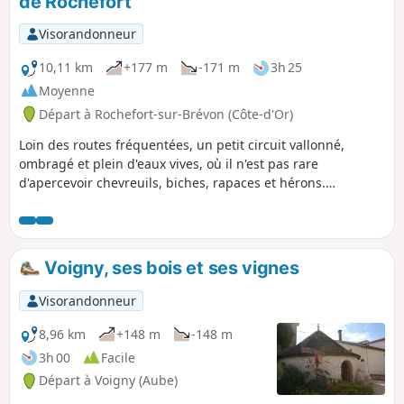
de Rochefort
Visorandonneur
10,11 km
+177 m
-171 m
3h 25
Moyenne
Départ à Rochefort-sur-Brévon (Côte-d'Or)
Loin des routes fréquentées, un petit circuit vallonné,
ombragé et plein d'eaux vives, où il n'est pas rare
d'apercevoir chevreuils, biches, rapaces et hérons.
Découverte de villages cachés du Nord Bourgogne.
Voigny, ses bois et ses vignes
Visorandonneur
8,96 km
+148 m
-148 m
3h 00
Facile
Départ à Voigny (Aube)