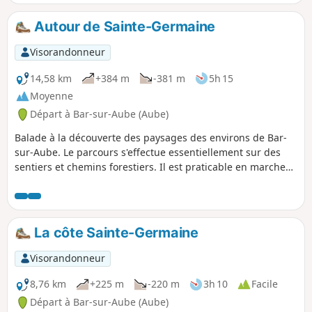
Autour de Sainte-Germaine
Visorandonneur
14,58 km
+384 m
-381 m
5h 15
Moyenne
Départ à Bar-sur-Aube (Aube)
Balade à la découverte des paysages des environs de Bar-
sur-Aube. Le parcours s'effectue essentiellement sur des
sentiers et chemins forestiers. Il est praticable en marche
nordique ou à VTT. Vignoble de champagne, champs, forêts
au programme, avec de jolies vues sur le vignoble
champenois. Au détour du sentier, vous apercevrez la croix
de Lorraine de Colombey les 2 églises. Un passage par le
La côte Sainte-Germaine
village de Bergères qui organise chaque année la journée
des fleurs.
Visorandonneur
8,76 km
+225 m
-220 m
3h 10
Facile
Départ à Bar-sur-Aube (Aube)