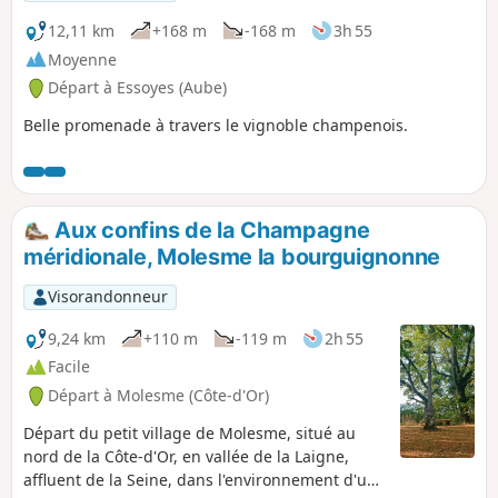
12,11 km
+168 m
-168 m
3h 55
Moyenne
Départ à Essoyes (Aube)
Belle promenade à travers le vignoble champenois.
Aux confins de la Champagne
méridionale, Molesme la bourguignonne
Visorandonneur
9,24 km
+110 m
-119 m
2h 55
Facile
Départ à Molesme (Côte-d'Or)
Départ du petit village de Molesme, situé au
nord de la Côte-d'Or, en vallée de la Laigne,
affluent de la Seine, dans l'environnement d'un