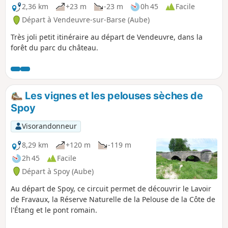
2,36 km
+23 m
-23 m
0h 45
Facile
Départ à Vendeuvre-sur-Barse (Aube)
Très joli petit itinéraire au départ de Vendeuvre, dans la
forêt du parc du château.
Les vignes et les pelouses sèches de
Spoy
Visorandonneur
8,29 km
+120 m
-119 m
2h 45
Facile
Départ à Spoy (Aube)
Au départ de Spoy, ce circuit permet de découvrir le Lavoir
de Fravaux, la Réserve Naturelle de la Pelouse de la Côte de
l'Étang et le pont romain.