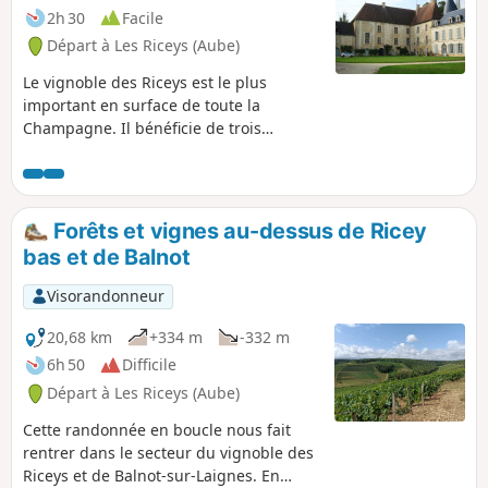
2h 30
Facile
Départ à Les Riceys (Aube)
Le vignoble des Riceys est le plus
important en surface de toute la
Champagne. Il bénéficie de trois
appellations contrôlées. Situés dans la
Côte des Bars, l'accès au vignoble pour
des randonneurs est aisé et souvent
facilité par des routes entretenues pour
Forêts et vignes au-dessus de Ricey
l'exploitation des vignes.
bas et de Balnot
Visorandonneur
20,68 km
+334 m
-332 m
6h 50
Difficile
Départ à Les Riceys (Aube)
Cette randonnée en boucle nous fait
rentrer dans le secteur du vignoble des
Riceys et de Balnot-sur-Laignes. En