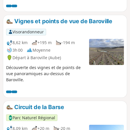
(philosophe né à Bar-sur-Aube) et du GR®145 - Via
Francigena (chemin emprunté par les pèlerins se rendant à
Rome).
Vignes et points de vue de Baroville
Visorandonneur
8,62 km
+195 m
-194 m
3h 00
Moyenne
Départ à Baroville (Aube)
Découverte des vignes et de points de
vue panoramiques au-dessus de
Baroville.
Circuit de la Barse
Parc Naturel Régional
8,09 km
+20 m
-20 m