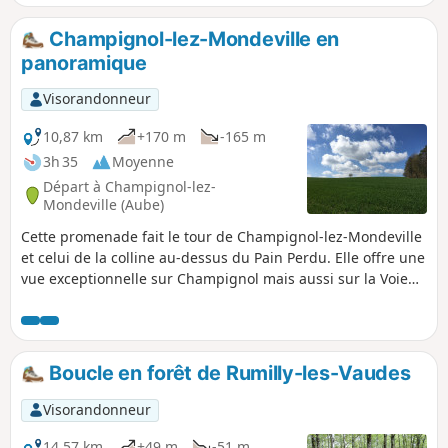
Champignol-lez-Mondeville en
panoramique
Visorandonneur
10,87 km
+170 m
-165 m
3h 35
Moyenne
Départ à Champignol-lez-
Mondeville (Aube)
Cette promenade fait le tour de Champignol-lez-Mondeville
et celui de la colline au-dessus du Pain Perdu. Elle offre une
vue exceptionnelle sur Champignol mais aussi sur la Voie
Pion, Sainte-Eulalie, Urville et les bois du Mont.
Boucle en forêt de Rumilly-les-Vaudes
Visorandonneur
14,57 km
+49 m
-51 m