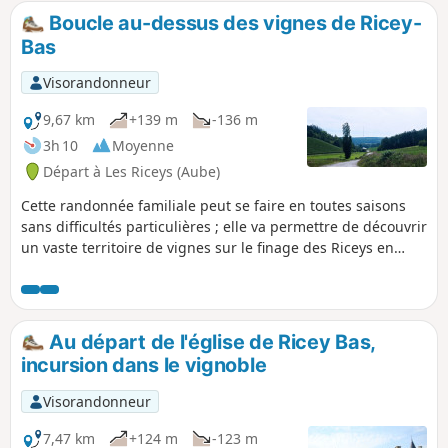
Boucle au-dessus des vignes de Ricey-
Bas
Visorandonneur
9,67 km
+139 m
-136 m
3h 10
Moyenne
Départ à Les Riceys (Aube)
Cette randonnée familiale peut se faire en toutes saisons
sans difficultés particulières ; elle va permettre de découvrir
un vaste territoire de vignes sur le finage des Riceys en
suivant des chemins souvent goudronnés pour atteindre ce
que j'appelle un col bien identifiable ; un arbre isolé et une
cabane de vigneron se détachent sur l'horizon et derrière
lequel on pourrait descendre vers la vallée de la Sarce et les
Au départ de l'église de Ricey Bas,
communes d'Avirey Lingey et Bagneux la Fosse;; au "col"
incursion dans le vignoble
vers l'Est la vue est étendue sur le village de Ricey Bas et au
delà vers d'autres Bar.
Visorandonneur
7,47 km
+124 m
-123 m