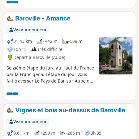
Baroville - Amance
Visorandonneur
31,43 km
+442 m
-508 m
10h 15
Très difficile
Départ à Baroville (Aube)
Seizième étape du Jura au Haut de France
par la Francigéna. L'étape du jour vous
fait traverser Le Pays de Bar-sur-Aube qui
s’étend autour de la ville médiévale de
Bar-sur-Aube et prend de multiples
visages : coteaux de vignes, plateaux et
sommets boisés, grandes étendues
Vignes et bois au-dessus de Baroville
herbagées ou cultivées participant à sa
diversité. Des rives de l’Aube, cap sur
Visorandonneur
celles du Landion qui borde le parc
d’attractions de Nigloland. Immanquable
9,61 km
+290 m
-285 m
3h 35