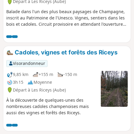
Départ à Les Riceys (Aube)
Balade dans l'un des plus beaux paysages de Champagne,
inscrit au Patrimoine de l'Unesco. Vignes, sentiers dans les
bois et cadoles. Circuit provisoire en attendant l'ouverture
du circuit officiel des Cadoles de la Côte des Bar.
Cadoles, vignes et forêts des Riceys
Visorandonneur
9,85 km
+155 m
-150 m
3h 15
Moyenne
Départ à Les Riceys (Aube)
À la découverte de quelques-unes des
nombreuses cadoles champenoises mais
aussi des vignes et forêts des Riceys.