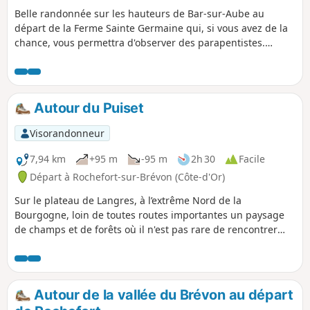
Belle randonnée sur les hauteurs de Bar-sur-Aube au
départ de la Ferme Sainte Germaine qui, si vous avez de la
chance, vous permettra d'observer des parapentistes.
Profitez des beaux points de vue que vous offre cette
position en hauteur.
Autour du Puiset
Visorandonneur
7,94 km
+95 m
-95 m
2h 30
Facile
Départ à Rochefort-sur-Brévon (Côte-d'Or)
Sur le plateau de Langres, à l’extrême Nord de la
Bourgogne, loin de toutes routes importantes un paysage
de champs et de forêts où il n'est pas rare de rencontrer
biches, renards et sangliers. Les derniers kilomètres le long
d'un ruisseau qui chante, 2 villages et un hameau qui
semblent être oubliés du reste du monde, seuls le vent et
les oiseaux nous accompagnent et quelle magnifique
Autour de la vallée du Brévon au départ
palette de couleurs en automne.