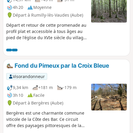
4h 20
Moyenne
Départ à Rumilly-lès-Vaudes (Aube)
Départ et retour de cette promenade au
profil plat et accessible à tous âges au
pied de l'église du XVIe siècle du village.
Promenade de 15 km accessible à tous,
les poussettes à grandes roulettes
bienvenues. Essentiellement ombragée,
elle vous montrera néanmoins l'habitat
Fond du Pimeux par la Croix Bleue
du village. La première moitié de cette
promenade empruntera le GR®2
Visorandonneur
9,34 km
+181 m
-179 m
3h 10
Facile
Départ à Bergères (Aube)
Bergères est une charmante commune
viticole de la Côte des Bar. Ce circuit
offre des paysages pittoresques de la
Côte des Bar à travers vallons, coteaux,