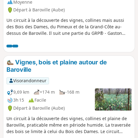
avec ses manèges dont les plus hauts
Moyenne
émergent des cimes des arbres. Le
Départ à Baroville (Aube)
paysage de collines calcaires s’estompe
pour laisser place à la plaine argileuse
Un circuit à la découverte des vignes, collines mais aussi
quand on approche d’Amance, commune
des Bois des Dames, du Pimeux et de la Grand-Côte au-
connue pour ses tuileries-poteries-
dessus de Baroville. Il suit une partie du GRP® - Gaston
briqueteries. Le village a donné son nom
Bachelard (philosophe né à Bar-sur-Aube) et du GR®145 -
à l’un des grands lacs de Champagne
Via Francigena (chemin emprunté par les pèlerins se
rendant à Rome).
Vignes, bois et plaine autour de
Baroville
Visorandonneur
9,69 km
+174 m
-168 m
3h 15
Facile
Départ à Baroville (Aube)
Un circuit à la découverte des vignes, collines et plaine de
Baroville, praticable même en période humide. La traversée
des bois se limite à celui du Bois des Dames. Le circuit
forme un 8. Il suit une partie du GRP® - Gaston Bachelard