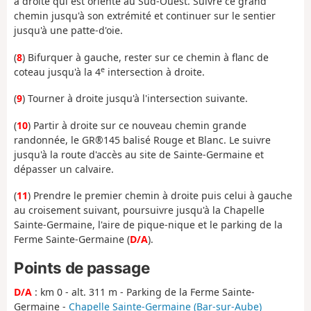
à droite qui est orienté au Sud-Ouest. Suivre ce grand
chemin jusqu'à son extrémité et continuer sur le sentier
jusqu'à une patte-d'oie.
(
8
) Bifurquer à gauche, rester sur ce chemin à flanc de
e
coteau jusqu'à la 4
intersection à droite.
(
9
) Tourner à droite jusqu'à l'intersection suivante.
(
10
) Partir à droite sur ce nouveau chemin grande
randonnée, le GR®145 balisé Rouge et Blanc. Le suivre
jusqu'à la route d'accès au site de Sainte-Germaine et
dépasser un calvaire.
(
11
) Prendre le premier chemin à droite puis celui à gauche
au croisement suivant, poursuivre jusqu'à la Chapelle
Sainte-Germaine, l'aire de pique-nique et le parking de la
Ferme Sainte-Germaine (
D/A
).
Points de passage
D/A
: km 0 - alt. 311 m - Parking de la Ferme Sainte-
Germaine -
Chapelle Sainte-Germaine (Bar-sur-Aube)