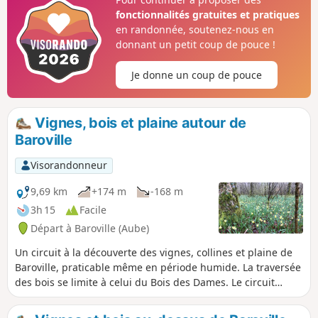
fonctionnalités gratuites et pratiques
en randonnée, soutenez-nous en
donnant un petit coup de pouce !
Je donne un coup de pouce
Vignes, bois et plaine autour de
Baroville
Visorandonneur
9,69 km
+174 m
-168 m
3h 15
Facile
Départ à Baroville (Aube)
Un circuit à la découverte des vignes, collines et plaine de
Baroville, praticable même en période humide. La traversée
des bois se limite à celui du Bois des Dames. Le circuit
forme un 8. Il suit une partie du GRP® - Gaston Bachelard
(philosophe né à Bar-sur-Aube) et du GR®145 - Via