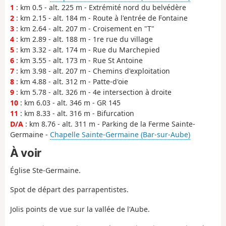
1
: km 0.5 - alt. 225 m - Extrémité nord du belvédère
2
: km 2.15 - alt. 184 m - Route à l'entrée de Fontaine
3
: km 2.64 - alt. 207 m - Croisement en "T"
4
: km 2.89 - alt. 188 m - 1re rue du village
5
: km 3.32 - alt. 174 m - Rue du Marchepied
6
: km 3.55 - alt. 173 m - Rue St Antoine
7
: km 3.98 - alt. 207 m - Chemins d'exploitation
8
: km 4.88 - alt. 312 m - Patte-d'oie
9
: km 5.78 - alt. 326 m - 4e intersection à droite
10
: km 6.03 - alt. 346 m - GR 145
11
: km 8.33 - alt. 316 m - Bifurcation
D/A
: km 8.76 - alt. 311 m - Parking de la Ferme Sainte-
Germaine -
Chapelle Sainte-Germaine (Bar-sur-Aube)
À voir
Église Ste-Germaine.
Spot de départ des parrapentistes.
Jolis points de vue sur la vallée de l'Aube.