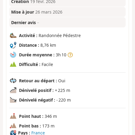
Création
19 févr. 2026
Mise à jour
26 mars 2026
Dernier avis
–
Activité :
Randonnée Pédestre
Distance :
8,76 km
Durée moyenne :
3h 10
Difficulté :
Facile
Retour au départ :
Oui
Dénivelé positif :
+ 225 m
Dénivelé négatif :
- 220 m
Point haut :
346 m
Point bas :
173 m
Pays :
France