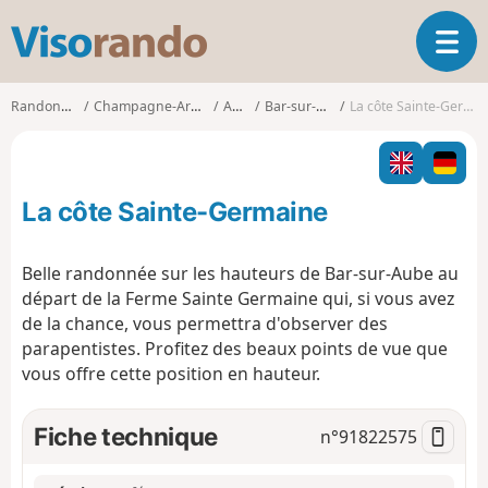
V
O
i
u
s
v
o
Randonnées
Champagne-Ardenne
Aube
Bar-sur-Aube
La côte Sainte-Germaine
r
r
i
a
r
n
l
d
La côte Sainte-Germaine
a
o
n
a
Belle randonnée sur les hauteurs de Bar-sur-Aube au
v
départ de la Ferme Sainte Germaine qui, si vous avez
i
de la chance, vous permettra d'observer des
g
parapentistes. Profitez des beaux points de vue que
a
t
vous offre cette position en hauteur.
i
o
Fiche technique
n°
91822575
n