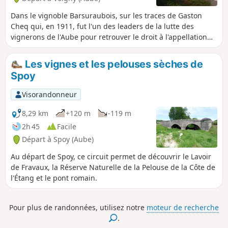
GR® Gaston Bachelard.
Dans le vignoble Barsuraubois, sur les traces de Gaston
Cheq qui, en 1911, fut l'un des leaders de la lutte des
vignerons de l'Aube pour retrouver le droit à l'appellation
champagne.
Les vignes et les pelouses sèches de
Spoy
Visorandonneur
8,29 km
+120 m
-119 m
2h 45
Facile
Départ à Spoy (Aube)
Au départ de Spoy, ce circuit permet de découvrir le Lavoir
de Fravaux, la Réserve Naturelle de la Pelouse de la Côte de
l'Étang et le pont romain.
Pour plus de randonnées, utilisez notre
moteur de recherche
.