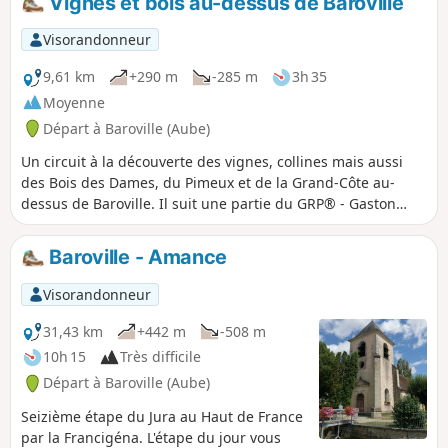
Vignes et bois au-dessus de Baroville
Francigena (chemin emprunté par les pèlerins se rendant à
Rome).
Visorandonneur
9,61 km
+290 m
-285 m
3h 35
Moyenne
Départ à Baroville (Aube)
Un circuit à la découverte des vignes, collines mais aussi
des Bois des Dames, du Pimeux et de la Grand-Côte au-
dessus de Baroville. Il suit une partie du GRP® - Gaston
Bachelard (philosophe né à Bar-sur-Aube) et du GR®145 -
Via Francigena (chemin emprunté par les pèlerins se
Baroville - Amance
rendant à Rome).
Visorandonneur
31,43 km
+442 m
-508 m
10h 15
Très difficile
Départ à Baroville (Aube)
Seizième étape du Jura au Haut de France
par la Francigéna. L'étape du jour vous