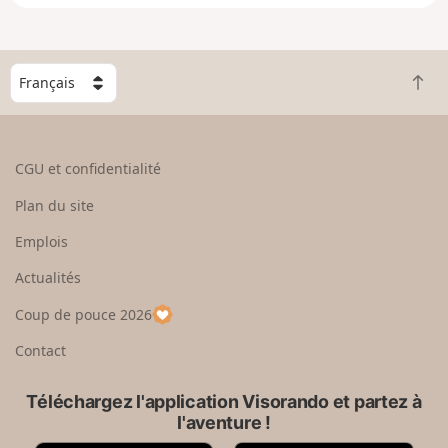
e
n
g
C
r
R
h
a
e
o
n
t
i
d
o
s
CGU et confidentialité
u
i
r
s
Plan du site
e
s
n
e
Emplois
h
z
Actualités
a
u
u
n
Coup de pouce 2026
t
p
a
Contact
y
s
Téléchargez l'application Visorando et partez à
l'aventure !