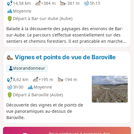
14,58 km
+384 m
-381 m
5h 15
Moyenne
Départ à Bar-sur-Aube (Aube)
Balade à la découverte des paysages des environs de Bar-
sur-Aube. Le parcours s'effectue essentiellement sur des
sentiers et chemins forestiers. Il est praticable en marche
nordique ou à VTT. Vignoble de champagne, champs, forêts
au programme, avec de jolies vues sur le vignoble
Vignes et points de vue de Baroville
champenois. Au détour du sentier, vous apercevrez la croix
de Lorraine de Colombey les 2 églises. Un passage par le
Visorandonneur
village de Bergères qui organise chaque année la journée
des fleurs.
8,62 km
+195 m
-194 m
3h 00
Moyenne
Départ à Baroville (Aube)
Découverte des vignes et de points de
vue panoramiques au-dessus de
Baroville.
Pour continuer à proposer des