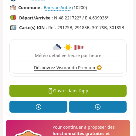
Commune :
Bar-sur-Aube
(10200)
Départ/Arrivée :
N 48.221722° / E 4.699036°
Carte(s) IGN :
Ref. 2917SB, 2918SB, 3017SB, 3018SB
Météo détaillée heure par heure
Découvrez Visorando Premium
Ouvrir dans l'app
Pour continuer à proposer des
fonctionnalités gratuites et