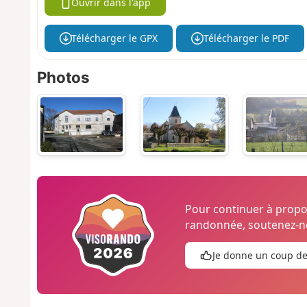
Ouvrir dans l'app
Télécharger le GPX
Télécharger le PDF
Photos
Pour continuer à prop
randonnée, soutenez-no
Je donne un coup d