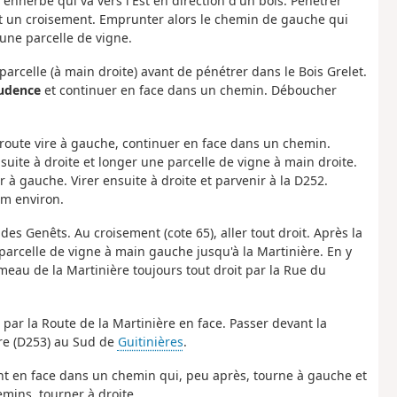
 enherbé qui va vers l'Est en direction d'un bois. Pénétrer
) et un croisement. Emprunter alors le chemin de gauche qui
'une parcelle de vigne.
arcelle (à main droite) avant de pénétrer dans le Bois Grelet.
udence
et continuer en face dans un chemin. Déboucher
 route vire à gauche, continuer en face dans un chemin.
suite à droite et longer une parcelle de vigne à main droite.
r à gauche. Virer ensuite à droite et parvenir à la D252.
 m environ.
 des Genêts. Au croisement (cote 65), aller tout droit. Après la
arcelle de vigne à main gauche jusqu'à la Martinière. En y
meau de la Martinière toujours tout droit par la Rue du
par la Route de la Martinière en face. Passer devant la
ire (D253) au Sud de
Guitinières
.
t en face dans un chemin qui, peu après, tourne à gauche et
mins, tourner à droite.