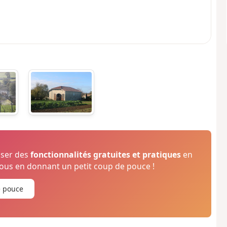
oser des
fonctionnalités gratuites et pratiques
en
us en donnant un petit coup de pouce !
e pouce