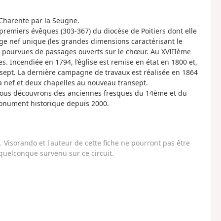
 Charente par la Seugne.
 premiers évêques (303-367) du diocèse de Poitiers dont elle
rge nef unique (les grandes dimensions caractérisant le
s pourvues de passages ouverts sur le chœur. Au XVIIIème
es. Incendiée en 1794, l’église est remise en état en 1800 et,
nsept. La dernière campagne de travaux est réalisée en 1864
la nef et deux chapelles au nouveau transept.
, nous découvrons des anciennes fresques du 14ème et du
 monument historique depuis 2000.
Visorando et l'auteur de cette fiche ne pourront pas être
uelconque survenu sur ce circuit.