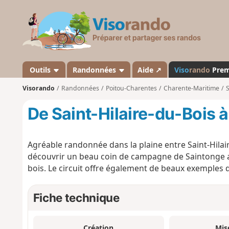
V
i
s
o
r
a
Outils
Randonnées
Aide ↗
Viso
rando
Pre
n
Visorando
Randonnées
Poitou-Charentes
Charente-Maritime
S
d
o
De Saint-Hilaire-du-Bois à
Agréable randonnée dans la plaine entre Saint-Hilai
découvrir un beau coin de campagne de Saintonge av
bois. Le circuit offre également de beaux exemples d
Fiche technique
Création
Mis