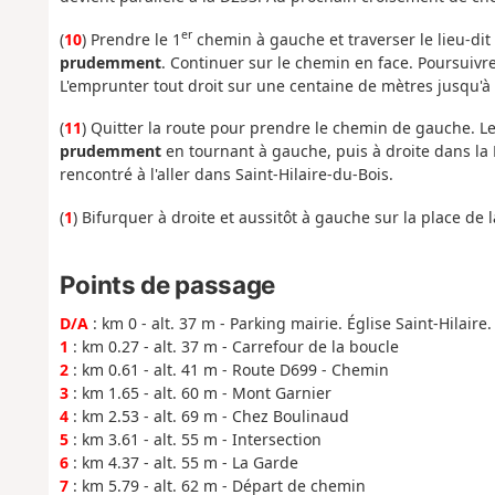
er
(
10
) Prendre le 1
chemin à gauche et traverser le lieu-dit
prudemment
. Continuer sur le chemin en face. Poursuivre 
L'emprunter tout droit sur une centaine de mètres jusqu'à 
(
11
) Quitter la route pour prendre le chemin de gauche. Le
prudemment
en tournant à gauche, puis à droite dans la 
rencontré à l'aller dans Saint-Hilaire-du-Bois.
(
1
) Bifurquer à droite et aussitôt à gauche sur la place de 
Points de passage
D/A
: km 0 - alt. 37 m - Parking mairie. Église Saint-Hilaire
1
: km 0.27 - alt. 37 m - Carrefour de la boucle
2
: km 0.61 - alt. 41 m - Route D699 - Chemin
3
: km 1.65 - alt. 60 m - Mont Garnier
4
: km 2.53 - alt. 69 m - Chez Boulinaud
5
: km 3.61 - alt. 55 m - Intersection
6
: km 4.37 - alt. 55 m - La Garde
7
: km 5.79 - alt. 62 m - Départ de chemin