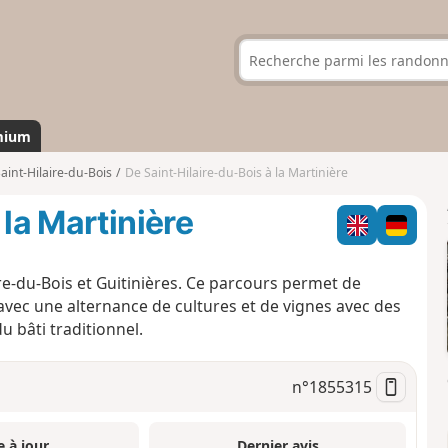
mium
aint-Hilaire-du-Bois
De Saint-Hilaire-du-Bois à la Martinière
 la Martinière
re-du-Bois et Guitinières. Ce parcours permet de
ec une alternance de cultures et de vignes avec des
u bâti traditionnel.
n°
1855315
e à jour
Dernier avis