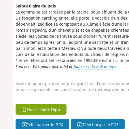
Saint-Hilaire du Bois
La commune est arrosée par la Maine, sous-affluent de la
De fondation carolingienne, elle porte le vocable d’un des
dépendait. L’édifice se composait au XIème siècle d’une la
roman angevin), d’un chevet plat et de chapelles orientée
siècle, les voûtes de la travée sous clocher furent restauré
peu de temps après, on lui adjoint une sacristie et un tra
par Simon, architecte à Meslay. On ajoute deux travées à 
Lors de la restauration des enduits du chœur de l'église
17ème. Elles ont été restaurées en 1993.Elle est inscrite
Sources : Wikipédia (extraits) et
Journées du Patrimoine
Soyez toujours prudent et prévoyant lors d'une randonnée. 
tenus responsables en cas d'accident ou de désagrément q
Ouvrir dans l'app
Télécharger le GPX
Télécharger le PDF