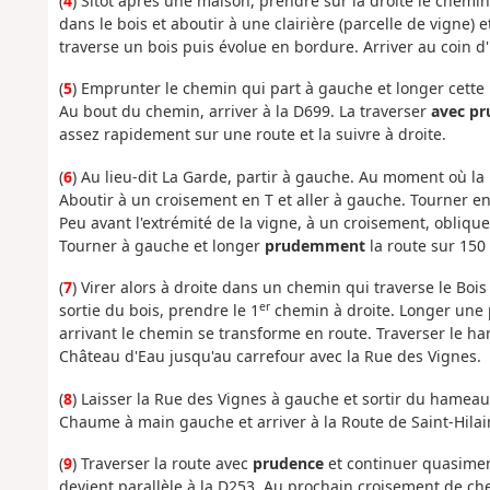
(
4
) Sitôt après une maison, prendre sur la droite le chemin
dans le bois et aboutir à une clairière (parcelle de vigne
traverse un bois puis évolue en bordure. Arriver au coin d
(
5
) Emprunter le chemin qui part à gauche et longer cette p
Au bout du chemin, arriver à la D699. La traverser
avec pr
assez rapidement sur une route et la suivre à droite.
(
6
) Au lieu-dit La Garde, partir à gauche. Au moment où la
Aboutir à un croisement en T et aller à gauche. Tourner en
Peu avant l'extrémité de la vigne, à un croisement, oblique
Tourner à gauche et longer
prudemment
la route sur 150
(
7
) Virer alors à droite dans un chemin qui traverse le Bois
er
sortie du bois, prendre le 1
chemin à droite. Longer une p
arrivant le chemin se transforme en route. Traverser le ha
Château d'Eau jusqu'au carrefour avec la Rue des Vignes.
(
8
) Laisser la Rue des Vignes à gauche et sortir du hameau 
Chaume à main gauche et arriver à la Route de Saint-Hila
(
9
) Traverser la route avec
prudence
et continuer quasimen
devient parallèle à la D253. Au prochain croisement de che