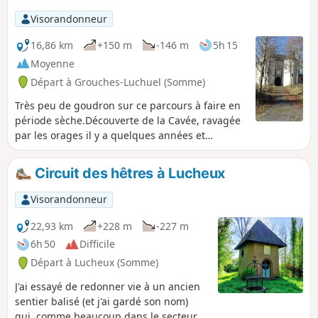
Visorandonneur
16,86 km
+150 m
-146 m
5h 15
Moyenne
Départ à Grouches-Luchuel (Somme)
Très peu de goudron sur ce parcours à faire en
période sèche.Découverte de la Cavée, ravagée
par les orages il y a quelques années et
magnifiquement restaurée.Un bon bout de
chemin sur l'ancienne voie ferrée (bien
Circuit des hêtres à Lucheux
ombragée) avant de descendre sur le beau
village de Grouches-Luchuel.
Visorandonneur
22,93 km
+228 m
-227 m
6h 50
Difficile
Départ à Lucheux (Somme)
J'ai essayé de redonner vie à un ancien
sentier balisé (et j'ai gardé son nom)
qui, comme beaucoup dans le secteur a