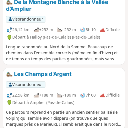
De la Montagne Blanche à la Vallée
est toutefois assez facile de passer à l’écart des parties
d'Amplier
impraticables, voire d'éviter ce passage.
Visorandonneur
26,12 km
+252 m
-252 m
8h 10
Difficile
Départ à Halloy (Pas-de-Calais) (Pas-de-Calais)
Longue randonnée au Nord de la Somme. Beaucoup de
chemins dans l'ensemble corrects (même en fin d'hiver) et
de temps en temps des parties goudronnées, mais sans
véhicules. Belle variété de paysages ! Je trouve la Vallée
d'Amplier très belle et le chemin entre Beauquesne et
Les Champs d'Argent
Beauval est très intéressant.
Visorandonneur
22,58 km
+188 m
-186 m
7h 00
Difficile
Départ à Amplier (Pas-de-Calais)
Ce parcours reprend en partie un ancien sentier balisé (le
Volpin) qui semble avoir disparu (on trouve quelques
marques près de Marieux). Il semblerait que dans le Nord