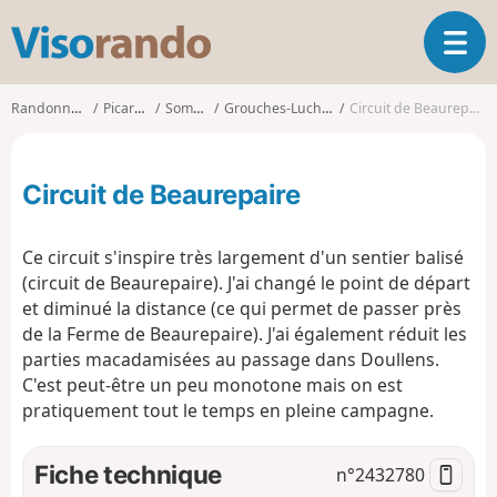
V
O
i
u
s
v
o
Randonnées
Picardie
Somme
Grouches-Luchuel
Circuit de Beaurepaire
r
r
i
a
r
n
Circuit de Beaurepaire
l
d
a
o
n
Ce circuit s'inspire très largement d'un sentier balisé
a
(circuit de Beaurepaire). J'ai changé le point de départ
v
et diminué la distance (ce qui permet de passer près
i
g
de la Ferme de Beaurepaire). J'ai également réduit les
a
parties macadamisées au passage dans Doullens.
t
C'est peut-être un peu monotone mais on est
i
pratiquement tout le temps en pleine campagne.
o
n
Fiche technique
n°
2432780