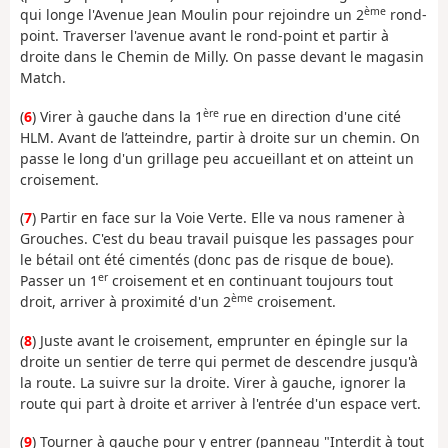
ème
qui longe l'Avenue Jean Moulin pour rejoindre un 2
rond-
point. Traverser l'avenue avant le rond-point et partir à
droite dans le Chemin de Milly. On passe devant le magasin
Match.
ère
(
6
) Virer à gauche dans la 1
rue en direction d'une cité
HLM. Avant de l’atteindre, partir à droite sur un chemin. On
passe le long d'un grillage peu accueillant et on atteint un
croisement.
(
7
) Partir en face sur la Voie Verte. Elle va nous ramener à
Grouches. C'est du beau travail puisque les passages pour
le bétail ont été cimentés (donc pas de risque de boue).
er
Passer un 1
croisement et en continuant toujours tout
ème
droit, arriver à proximité d'un 2
croisement.
(
8
) Juste avant le croisement, emprunter en épingle sur la
droite un sentier de terre qui permet de descendre jusqu'à
la route. La suivre sur la droite. Virer à gauche, ignorer la
route qui part à droite et arriver à l'entrée d'un espace vert.
(
9
) Tourner à gauche pour y entrer (panneau "Interdit à tout