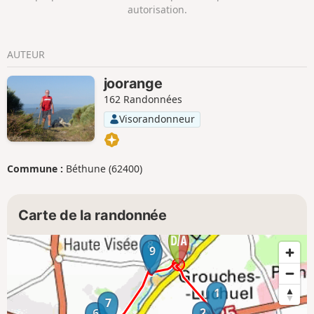
autorisation.
AUTEUR
joorange
162 Randonnées
Visorandonneur
Commune :
Béthune (62400)
Carte de la randonnée
8
9
1
7
2
6