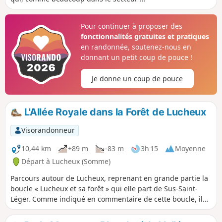
entièrement disparu (le CDRP de la
Somme semble assez peu efficace et en
Pour continuer à proposer des
plus, est injoignable). C'est un parcours
fonctionnalités gratuites et pratiques
quasiment sans route, mais la traversée
en randonnée, soutenez-nous en
de la Forêt de Lucheux est très difficile
donnant un petit coup de pouce !
car beaucoup de sentiers sont défoncés.
Heureusement, le balisage GR® y est
Je donne un coup de pouce
correct. Donc parcours difficile, voire
très difficile après les pluies : correct le
19 avril 2026 à part bien sûr la traversée
L'Allée Royale dans la Forêt de Lucheux
de la forêt où le "chemin" est chaotique.
Visorandonneur
10,44 km
+89 m
-83 m
3h 15
Moyenne
Départ à Lucheux (Somme)
Parcours autour de Lucheux, reprenant en grande partie la
boucle « Lucheux et sa forêt » qui elle part de Sus-Saint-
Léger. Comme indiqué en commentaire de cette boucle, il
vaut mieux effectuer cette randonnée par temps sec, la
partie GR®124 dans la forêt étant en très mauvais état. Il