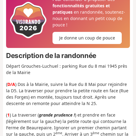
fonctionnalités gratuites et
pratiques
en randonnée, soutenez-
nous en donnant un petit coup de
pouce !
Je donne un coup de pouce
Description de la randonnée
Départ Grouches-Luchuel : parking Rue du 8 mai 1945 près
de la Mairie
(
D/A
) Dos à la Mairie, suivre la Rue du 8 Mai pour rejoindre
la D5. La traverser pour prendre la petite route en face (Rue
des Forges) en montée, toujours tout droit. Après une
descente on remonte pour atteindre la N 25.
(
1
) La traverser (
grande prudence !
) et prendre en face
(légèrement sur la gauche) la petite route qui contourne la
Ferme de Beaurepaire. Ignorer un premier chemin partant
ème
ème
sur la gauche, puis un 2
. Arriver à un 3
chemin sur la