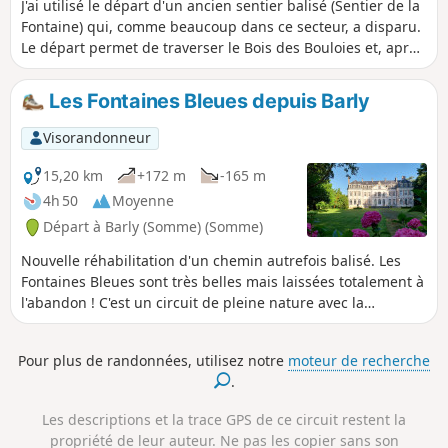
J'ai utilisé le départ d'un ancien sentier balisé (Sentier de la
Fontaine) qui, comme beaucoup dans ce secteur, a disparu.
Le départ permet de traverser le Bois des Bouloies et, après
la traversée d'Occoches, le retour s'effectue sur de larges
chemins d'exploitation. Pique-nique possible sur la place.
Les Fontaines Bleues depuis Barly
On peut enchaîner avec la randonnée "Les pâtis au départ
de Barly" pour un total de 20 km.
Visorandonneur
15,20 km
+172 m
-165 m
4h 50
Moyenne
Départ à Barly (Somme) (Somme)
Nouvelle réhabilitation d'un chemin autrefois balisé. Les
Fontaines Bleues sont très belles mais laissées totalement à
l'abandon ! C'est un circuit de pleine nature avec la
traversée de deux bois. Bonus : on peut démarrer avec la
rando "le Bois des Bouloies". Au point (7), en virant à
Pour plus de randonnées, utilisez notre
moteur de recherche
gauche, on se retrouve sur ce parcours (vers le lieu-dit les
.
Tilleuls : point (3). Le total doit alors faire environ 24 km.
Les descriptions et la trace GPS de ce circuit restent la
propriété de leur auteur. Ne pas les copier sans son