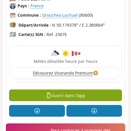
Pays :
France
Commune :
Grouches-Luchuel
(80600)
Départ/Arrivée :
N 50.179378° / E 2.380864°
Carte(s) IGN :
Ref. 2307E
Météo détaillée heure par heure
Découvrez Visorando Premium
Ouvrir dans l'app
Pour continuer à proposer des