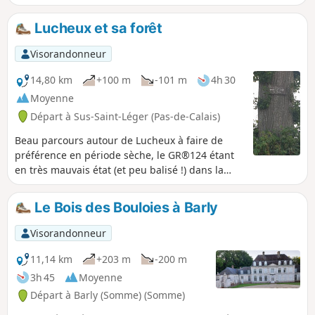
de la Somme, la durée de vie des sentiers balisés soit aussi
courte que celle des lièvres. Il est bien sûr possible de ne
Lucheux et sa forêt
faire que 17 km (en prenant à gauche au point 11), mais la
petite boucle Nord est très intéressante. Très peu de routes
Visorandonneur
et les chemins sont très corrects, mais parfois très herbeux.
Changement de parcours en mai 2024, car le chemin entre
14,80 km
+100 m
-101 m
4h 30
le cimetière et l'église est pour le moment barré.
Moyenne
Départ à Sus-Saint-Léger (Pas-de-Calais)
Beau parcours autour de Lucheux à faire de
préférence en période sèche, le GR®124 étant
en très mauvais état (et peu balisé !) dans la
forêt. Possibilité de voir chevreuils et sangliers.
Ce parcours remplace l'ancien dont la partie en
Le Bois des Bouloies à Barly
lisière Ouest est désormais impraticable.
Visorandonneur
11,14 km
+203 m
-200 m
3h 45
Moyenne
Départ à Barly (Somme) (Somme)