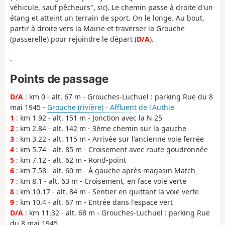
véhicule, sauf pêcheurs",
sic
). Le chemin passe à droite d'un
étang et atteint un terrain de sport. On le longe. Au bout,
partir à droite vers la Mairie et traverser la Grouche
(passerelle) pour rejoindre le départ (
D/A
).
.
Points de passage
D/A
: km 0 - alt. 67 m - Grouches-Luchuel : parking Rue du 8
mai 1945 -
Grouche (rivière) - Affluent de l'Authie
1
: km 1.92 - alt. 151 m - Jonction avec la N 25
2
: km 2.84 - alt. 142 m - 3ème chemin sur la gauche
3
: km 3.22 - alt. 115 m - Arrivée sur l'ancienne voie ferrée
4
: km 5.74 - alt. 85 m - Croisement avec route goudronnée
5
: km 7.12 - alt. 62 m - Rond-point
6
: km 7.58 - alt. 60 m - À gauche après magasin Match
7
: km 8.1 - alt. 63 m - Croisement, en face voie verte
8
: km 10.17 - alt. 84 m - Sentier en quittant la voie verte
9
: km 10.4 - alt. 67 m - Entrée dans l'espace vert
D/A
: km 11.32 - alt. 68 m - Grouches-Luchuel : parking Rue
du 8 mai 1945