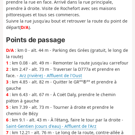
prendre la rue en face. Arrivé dans la rue principale,
prendre à droite. Visite de Rochefort avec ses maisons
pittoresques et tous ses commerces.
Suivre la rue jusqu'au bout et retrouver la route du point de
départ(
D/A
).
Points de passage
D/A
: km 0 - alt. 44 m - Parking des Grées (gratuit, le long de
la route)
1
: km 0.08 - alt. 49 m - Remonter la route jusqu'au carrefour
2
: km 2.47 - alt. 73 m - Traverser la D777a et prendre en
face. -
Arz (rivière) - Affluent de l'Oust
3
: km 4.85 - alt. 82 m - Quitter le GR°°®°° et prendre à
gauche
4
: km 6.43 - alt. 67 m - À Coët Daly, prendre le chemin
piéton à gauche
5
: km 7.39 - alt. 73 m - Tourner à droite et prendre le
chemin de Bézy
6
: km 9.1 - alt. 43 m - À l'étang, faire le tour par la droite -
Saint-Gentien (cours d'eau) - Affluent de l'Arz
7
: km 12.21 - alt. 76 m - Le long de la route, contre-allée à