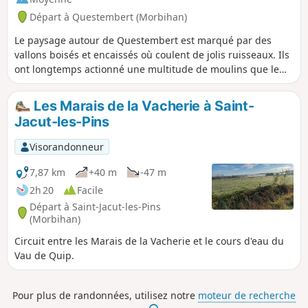
Départ à Questembert (Morbihan)
Le paysage autour de Questembert est marqué par des
vallons boisés et encaissés où coulent de jolis ruisseaux. Ils
ont longtemps actionné une multitude de moulins que le
parcours permet de découvrir, entre deux échappées dans
une riche campagne sillonnée de très beaux chemins
Les Marais de la Vacherie à Saint-
arborés. Quant aux popinettes, peut-être les avons nous
Jacut-les-Pins
croisées sans savoir ce que c'était !
Visorandonneur
7,87 km
+40 m
-47 m
2h 20
Facile
Départ à Saint-Jacut-les-Pins
(Morbihan)
Circuit entre les Marais de la Vacherie et le cours d'eau du
Vau de Quip.
Pour plus de randonnées, utilisez notre
moteur de recherche