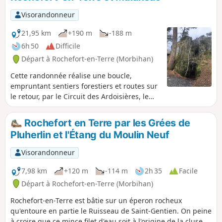
Visorandonneur
21,95 km
+190 m
-188 m
6h 50
Difficile
Départ à Rochefort-en-Terre (Morbihan)
Cette randonnée réalise une boucle,
empruntant sentiers forestiers et routes sur
le retour, par le Circuit des Ardoisières, le
Circuit des Pins, et en passant par la
commune de Malansac.
Rochefort en Terre par les Grées de
Pluherlin et l'Étang du Moulin Neuf
Visorandonneur
7,98 km
+120 m
-114 m
2h 35
Facile
Départ à Rochefort-en-Terre (Morbihan)
Rochefort-en-Terre est bâtie sur un éperon rocheux
qu'entoure en partie le Ruisseau de Saint-Gentien. On peine
à croire que ce mince filet d'eau soit à l'origine de la cluse