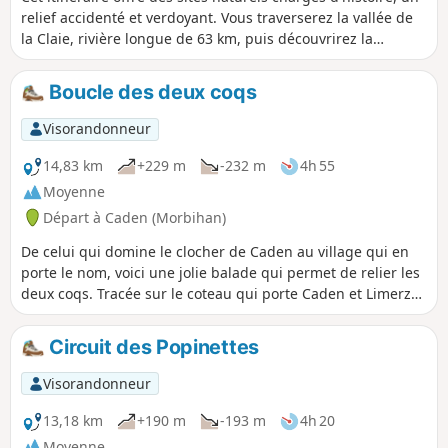
relief accidenté et verdoyant. Vous traverserez la vallée de
la Claie, rivière longue de 63 km, puis découvrirez la
chapelle Saint-Marc, sur une crête dominant un très beau
panorama sur la vallée de l'Oust. Vous arriverez à la
Boucle des deux coqs
Chapelle Saint-Barthélémy et son cimetière où l'on
remarque un petit menhir arrondi et de vieux ifs qui
Visorandonneur
semblent être le souvenir d'une ancienne coutume celte.
14,83 km
+229 m
-232 m
4h 55
Moyenne
Départ à Caden (Morbihan)
De celui qui domine le clocher de Caden au village qui en
porte le nom, voici une jolie balade qui permet de relier les
deux coqs. Tracée sur le coteau qui porte Caden et Limerzel,
cet itinéraire joue avec les courbes de niveau, en enjambant
ou suivant les différents vallons qui coupent ce relief. Selon
Circuit des Popinettes
une information récente, ce circuit serait celui du Grand Val
que propose la commune de Caden.
Visorandonneur
13,18 km
+190 m
-193 m
4h 20
Moyenne