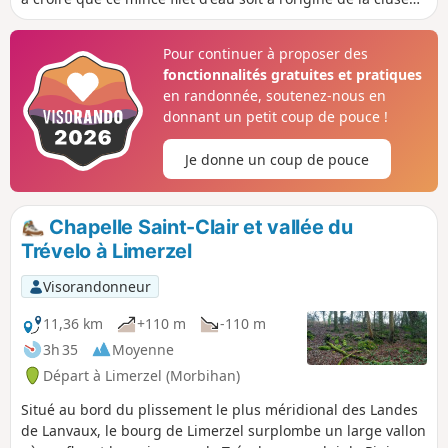
qui s'ouvre au Nord de la cité, mais c'est bien lui qui
alimente le bel Étang du Moulin Neuf. Les abords de ce
Pour continuer à proposer des
plan d'eau, ainsi que les crêtes rocheuses qui dominent la
fonctionnalités gratuites et pratiques
vallée de l'Arz font un bel écrin à la perle médiévale. Et s'y
en randonnée, soutenez-nous en
balader en découvrant les coins cachés de ce lieu célèbre
donnant un petit coup de pouce !
permet une découverte toute autre que celle faite par les
très nombreux visiteurs qui se contentent d'arpenter la rue
Je donne un coup de pouce
centrale.
Chapelle Saint-Clair et vallée du
Trévelo à Limerzel
Visorandonneur
11,36 km
+110 m
-110 m
3h 35
Moyenne
Départ à Limerzel (Morbihan)
Situé au bord du plissement le plus méridional des Landes
de Lanvaux, le bourg de Limerzel surplombe un large vallon