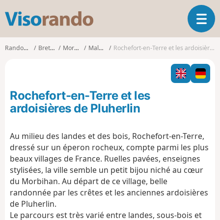
V
O
i
u
s
v
o
Randonnées
Bretagne
Morbihan
Malansac
Rochefort-en-Terre et les ardoisières de Pluherlin
r
r
i
a
r
n
l
d
Rochefort-en-Terre et les
a
o
n
ardoisières de Pluherlin
a
v
Au milieu des landes et des bois, Rochefort-en-Terre,
i
dressé sur un éperon rocheux, compte parmi les plus
g
a
beaux villages de France. Ruelles pavées, enseignes
t
stylisées, la ville semble un petit bijou niché au cœur
i
du Morbihan. Au départ de ce village, belle
o
randonnée par les crêtes et les anciennes ardoisières
n
de Pluherlin.
Le parcours est très varié entre landes, sous-bois et