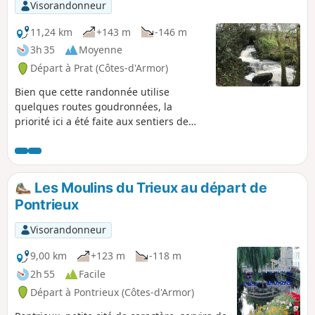
rencontrer au cours de cette marche.
Visorandonneur
11,24 km
+143 m
-146 m
3h 35
Moyenne
Départ à Prat (Côtes-d'Armor)
Bien que cette randonnée utilise
quelques routes goudronnées, la
priorité ici a été faite aux sentiers de
forêt et aux chemins ouverts aux engins
agricoles. En contrepartie, elle offre de
magnifiques paysages aussi bien sur
l'Étang de Poulloguer que sur le
Les Moulins du Trieux au départ de
ruisseau du même nom avec la
Pontrieux
traversée très agréable du bourg de
Coatascorn, village trégorrois par
Visorandonneur
excellence avec toutes ses maisons en
pierre.
9,00 km
+123 m
-118 m
2h 55
Facile
Départ à Pontrieux (Côtes-d'Armor)