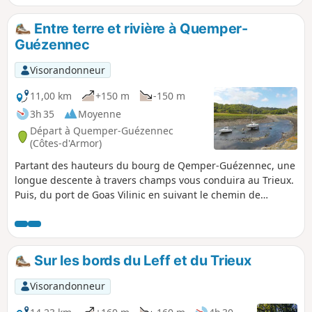
Chapelle de Lorette et l'église de Pédernec et quelques
calvaires agrémentant les carrefours, et le passage sur les
Entre terre et rivière à Quemper-
berges de petits ruisseaux et du Jaudy vous apporteront un
Guézennec
peu de fraicheur.
Visorandonneur
11,00 km
+150 m
-150 m
3h 35
Moyenne
Départ à Quemper-Guézennec
(Côtes-d'Armor)
Partant des hauteurs du bourg de Qemper-Guézennec, une
longue descente à travers champs vous conduira au Trieux.
Puis, du port de Goas Vilinic en suivant le chemin de
halage, sur presque deux kilomètres, vous parviendrez au
confluent du Leff et du Trieux enjambé par un viaduc bleu.
Sur les bords du Leff et du Trieux
Visorandonneur