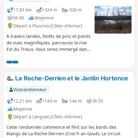
inattendue. Vous allez découvrir une autre partie de la
commune, non loin de son massif de Penhoat-Lancerf.
17,83 km
+324 m
-326 m
6h 00
Moyenne
Départ à Plourivo (Côtes-d'Armor)
À travers landes, forêts de pins et points
de vues magnifiques, parcourez la rive
Est du Trieux. Vous serez immergé dans
son patrimoine historique et naturel
unique : Château de la Roche-Jagu,
routoir à lin, ligne de train à vapeur,
Maison de l'estuaire, faune et flore
La Roche-Derrien et le Jardin Hortence
protégées.
Visorandonneur
12,21 km
+143 m
-144 m
3h 55
Moyenne
Départ à Langoat (Côtes-d'Armor)
Cette randonnée commence et finit sur les bords des
étangs de La Roche-Derrien (Crec'h an Goué). Le circuit