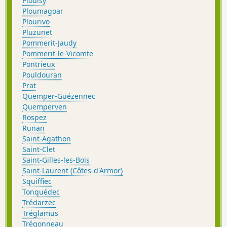
Plouisy
Ploumagoar
Plourivo
Pluzunet
Pommerit-Jaudy
Pommerit-le-Vicomte
Pontrieux
Pouldouran
Prat
Quemper-Guézennec
Quemperven
Rospez
Runan
Saint-Agathon
Saint-Clet
Saint-Gilles-les-Bois
Saint-Laurent (Côtes-d'Armor)
Squiffiec
Tonquédec
Trédarzec
Tréglamus
Trégonneau