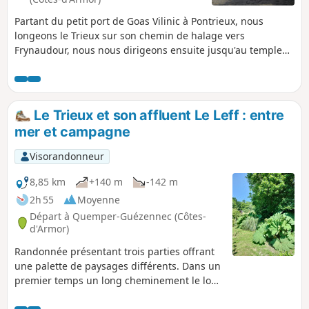
Partant du petit port de Goas Vilinic à Pontrieux, nous
longeons le Trieux sur son chemin de halage vers
Frynaudour, nous nous dirigeons ensuite jusqu'au temple
de Lanleff en suivant le Leff.
Le Trieux et son affluent Le Leff : entre
mer et campagne
Visorandonneur
8,85 km
+140 m
-142 m
2h 55
Moyenne
Départ à Quemper-Guézennec (Côtes-
d'Armor)
Randonnée présentant trois parties offrant
une palette de paysages différents. Dans un
premier temps un long cheminement le long
du Trieux. On atteint alors le site