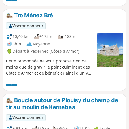
remarquable de Frynaudour (confluent,
viaduc bleu, épave). Ensuite le sentier
épouse la rive du Leff avec quelques
Tro Ménez Bré
déclivités. Pour finir une balade entre
chemin creux et petites routes mènera au
Visorandonneur
Trieux.
10,40 km
+175 m
-183 m
3h 30
Moyenne
Départ à Pédernec (Côtes-d'Armor)
Cette randonnée ne vous propose rien de
moins que de gravir le point culminant des
Côtes d'Armor et de bénéficier ainsi d'un vue
totalement dégagée à 360°. Par temps clair
on prétend même qu'on peut voir la mer !
Boucle autour de Plouisy du champ de
tir au moulin de Kernabas
Visorandonneur
9,81 km
+86 m
-86 m
3h 05
Facile