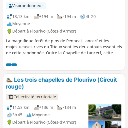
Visorandonneur
13,13 km
+194 m
-194 m
4h 20
Moyenne
Départ à Plourivo (Côtes-d'Armor)
La magnifique forêt de pins de Penhoat-Lancerf et les
majestueuses rives du Trieux sont les deux atouts essentiels
de cette randonnée. Outre la Chapelle de Lancerf, cette
randonnée permet de découvrir la Maison de l'Estuaire.
Celle-ci est tristement célèbre car, en 1924, le site de Traou-
Nez appartenait à Pierre Quemeneur et Guillaume Seznec
s'était engagé à l'acheter : ici s'est donc déroulé un des tout
Les trois chapelles de Plourivo (Circuit
premiers épisodes de l'Affaire Seznec...
rouge)
Collectivité territoriale
11,58 km
+136 m
-134 m
3h 45
Moyenne
Départ à Plourivo (Côtes-d'Armor)