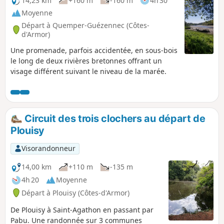
14,23 km
+160 m
-160 m
4h 30
Moyenne
Départ à Quemper-Guézennec (Côtes-
d'Armor)
Une promenade, parfois accidentée, en sous-bois
le long de deux rivières bretonnes offrant un
visage différent suivant le niveau de la marée.
Circuit des trois clochers au départ de
Plouisy
Visorandonneur
14,00 km
+110 m
-135 m
4h 20
Moyenne
Départ à Plouisy (Côtes-d'Armor)
De Plouisy à Saint-Agathon en passant par
Pabu. Une randonnée sur 3 communes