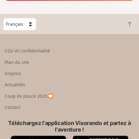
C
R
h
e
o
t
i
o
s
CGU et confidentialité
u
i
r
s
Plan du site
e
s
n
e
Emplois
h
z
Actualités
a
u
u
n
Coup de pouce 2026
t
p
a
Contact
y
s
Téléchargez l'application Visorando et partez à
l'aventure !
A
G