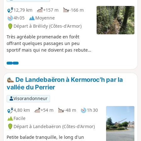
12,79 km
+157 m
-166 m
4h 05
Moyenne
Départ à Brélidy (Côtes-d'Armor)
Très agréable promenade en forêt
offrant quelques passages un peu
sportif mais qui ne doivent pas rebuter
un débutant car compensé par de très
jolies vues sur les rivières locales loin
du bruit de la ville. Elle se termine par
la vue panoramique offerte à partir de
De Landebaëron à Kermoroc'h par la
l'oppidum.
vallée du Perrier
Visorandonneur
4,80 km
+54 m
-48 m
1h 30
Facile
Départ à Landebaëron (Côtes-d'Armor)
Petite balade tranquille, le long d'un