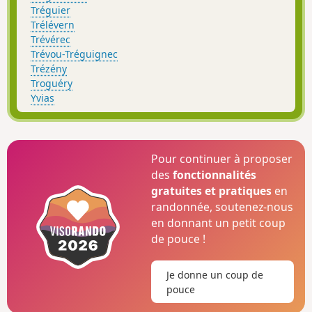
Tréguier
Trélévern
Trévérec
Trévou-Tréguignec
Trézény
Troguéry
Yvias
Pour continuer à proposer
des
fonctionnalités
gratuites et pratiques
en
randonnée, soutenez-nous
en donnant un petit coup
de pouce !
Je donne un coup de
pouce