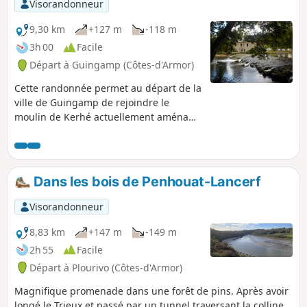
Visorandonneur
9,30 km
+127 m
-118 m
3h 00
Facile
Départ à Guingamp (Côtes-d'Armor)
Cette randonnée permet au départ de la
ville de Guingamp de rejoindre le
moulin de Kerhé actuellement aménagé
en camping. L'essentiel du parcours
s'effectue à couvert par des chemins de
terre situés à part égale sur les
communes de Plouisy et de Pabu. Ce
Dans les bois de Penhouat-Lancerf
parcours comporte des portions
réellement très boueuses en hiver et au
Visorandonneur
printemps. Randonnée à effectuer
plutôt de mai à octobre pour en profiter
8,83 km
+147 m
-149 m
pleinement.
2h 55
Facile
Départ à Plourivo (Côtes-d'Armor)
Magnifique promenade dans une forêt de pins. Après avoir
longé le Trieux et passé par un tunnel traversant la colline,