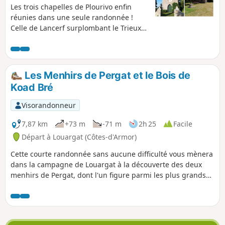
Les trois chapelles de Plourivo enfin
réunies dans une seule randonnée !
Celle de Lancerf surplombant le Trieux,
Saint-Ambroise avec sa fontaine
miraculeuse et Saint-Jean nichée dans
le hameau de Penhoat. Trois chapelles,
trois environnements différents. Un
Les Menhirs de Pergat et le Bois de
patrimoine modeste, mais, à découvrir.
Koad Bré
Randonnez par les lisières, les chemins
d'exploitation, les bois de pins,...
Visorandonneur
Finissez votre circuit en vous installant
face au Trieux, sur une table de pique-
7,87 km
+73 m
-71 m
2h 25
Facile
nique, qui se trouve juste de l'autre côté
Départ à Louargat (Côtes-d'Armor)
de la voie ferrée. Le cadre y est paisible
Cette courte randonnée sans aucune difficulté vous mènera
et reposant.
dans la campagne de Louargat à la découverte des deux
menhirs de Pergat, dont l'un figure parmi les plus grands
d'Europe. Vous longerez le Ruisseau du Frout dans son
vallon parfois très humide avant de rejoindre le hameau du
Manaty. De là, vous rejoindrez la Forêt de Koad Bré au pied
du Ménez Bré avant de rejoindre Louargat par de jolis