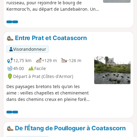
ruisseau, pour rejoindre le bourg de
Kermoroc'h, au départ de Landebaëron. Une
large partie en sous-bois sur un chemin
bien aménagé, puis un retour vers
Landebaëron sur une route peu fréquentée
offrant une large vue sur la campagne
Entre Prat et Coatascorn
bretonne.
Visorandonneur
12,75 km
+129 m
-126 m
4h 00
Facile
Départ à Prat (Côtes-d'Armor)
Des paysages bretons tels qu'on les
aime : veilles chapelles et cheminement
dans des chemins creux en pleine forêt
sans oublier des ruisseaux circulant au
travers de roches millénaires. Cette
présentation serait incomplète si nous
ne mentionnions pas la Bretagne
De l'Étang de Poulloguer à Coatascorn
agricole et l'élevage bovin que l'on peut