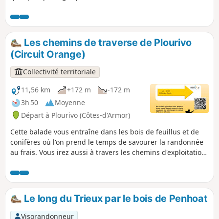
Les chemins de traverse de Plourivo
(Circuit Orange)
Collectivité territoriale
11,56 km
+172 m
-172 m
3h 50
Moyenne
Départ à Plourivo (Côtes-d'Armor)
Cette balade vous entraîne dans les bois de feuillus et de
conifères où l'on prend le temps de savourer la randonnée
au frais. Vous irez aussi à travers les chemins d'exploitation,
le long des cultures. Après quelques portions de routes,
mais qui restent néanmoins paisibles, vous retrouverez les
sous-bois et la fraîcheur du ruisseau. Cette première partie
est plutôt roulante. Puis, vous cheminerez le long de la
Le long du Trieux par le bois de Penhoat
rivière du Leff, avec quelques passages, un peu plus
technique, et la dernière montée vous offrira une arrivée
Visorandonneur