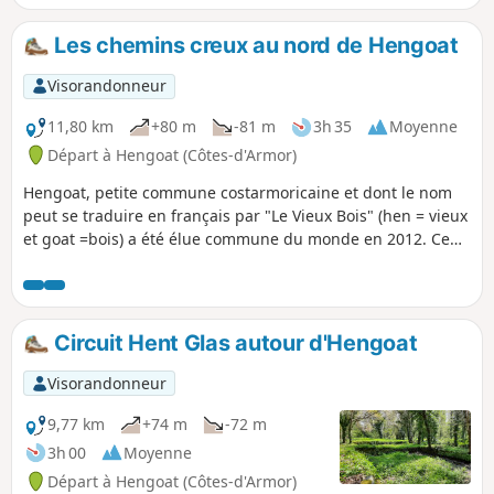
Les chemins creux au nord de Hengoat
Visorandonneur
11,80 km
+80 m
-81 m
3h 35
Moyenne
Départ à Hengoat (Côtes-d'Armor)
Hengoat, petite commune costarmoricaine et dont le nom
peut se traduire en français par "Le Vieux Bois" (hen = vieux
et goat =bois) a été élue commune du monde en 2012. Ce
circuit, trop souvent malheureusement sur macadam,
permet de découvrir les alentours de ce village breton en
empruntant de très beaux chemins creux.
Circuit Hent Glas autour d'Hengoat
Visorandonneur
9,77 km
+74 m
-72 m
3h 00
Moyenne
Départ à Hengoat (Côtes-d'Armor)