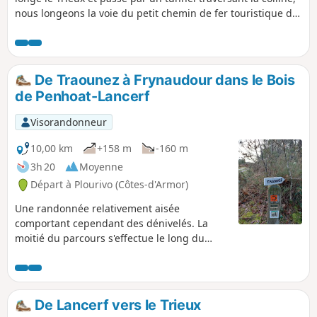
nous longeons la voie du petit chemin de fer touristique du
Trieux pour admirer, dans le lointain, les cheminées du
Château de la Roche Jagu et parvenir jusqu'à la Chapelle
Saint-Jean. Aucune crainte à avoir suite aux coups de fusils
entendus : un terrain de ball-trap est à proximité.
De Traounez à Frynaudour dans le Bois
de Penhoat-Lancerf
Visorandonneur
10,00 km
+158 m
-160 m
3h 20
Moyenne
Départ à Plourivo (Côtes-d'Armor)
Une randonnée relativement aisée
comportant cependant des dénivelés. La
moitié du parcours s'effectue le long du
Trieux avec des passages en hauteur offrant
des vues sur le Château de la Roche Jagu et
même au loin sur le pont de Lézardrieux.
De Lancerf vers le Trieux