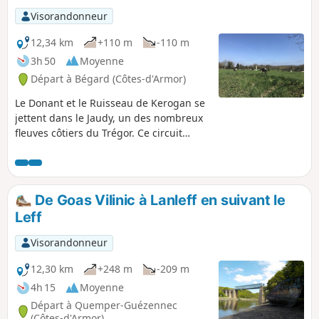
Visorandonneur
12,34 km
+110 m
-110 m
3h 50
Moyenne
Départ à Bégard (Côtes-d'Armor)
Le Donant et le Ruisseau de Kerogan se
jettent dans le Jaudy, un des nombreux
fleuves côtiers du Trégor. Ce circuit
permet de découvrir des paysages
reposants et verdoyants en cheminant
aussi bien dans des chemins creux que
sur des routes carrossables où, parfois,
De Goas Vilinic à Lanleff en suivant le
on oublie la civilisation. A défaut de
Leff
randonnée, le visiteur pourra passer la
journée dans le Parc d'attraction qui
Visorandonneur
sert de point de départ.
12,30 km
+248 m
-209 m
4h 15
Moyenne
Départ à Quemper-Guézennec
(Côtes-d'Armor)