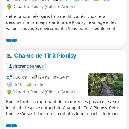
Départ à Plouisy (Côtes-d'Armor)
Cette randonnée, sans trop de difficultés, vous fera
découvrir la campagne autour de Plouisy, le village et les
vallons sauvages environnants. Vous pourrez également
apprécier la beauté du site du Moulin de Kernabas (ou
Kernabat suivant les cartes et panneaux indicateurs !) ou
les extérieurs du Cours Sainte-Anne et du château de
Kernabas ou de la Chapelle Saint-Antoine. Sur le site du
Champ de Tir à Plouisy
départ, vous trouverez un espace aménagé, avec tables de
pique-nique et agrès sportifs, de quoi finir une belle
Visorandonneur
journée au grand air.
7,36 km
+24 m
-24 m
2h 10
Facile
Départ à Plouisy (Côtes-d'Armor)
Boucle facile, comprenant de nombreuses passerelles, sur
le site de l'espace naturel du Champ de Tir à Plouisy. Cette
boucle s'inscrit dans un circuit plus long à partir du bourg
de Plouisy qui a été labellisé par la Fédération Française de
Randonnée.