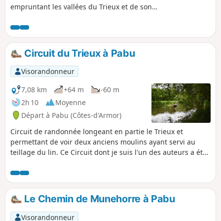
empruntant les vallées du Trieux et de son
affluent le Frout. Paysages variés avec une
large partie en sous bois.
Circuit du Trieux à Pabu
Visorandonneur
7,08 km
+64 m
-60 m
2h 10
Moyenne
Départ à Pabu (Côtes-d'Armor)
Circuit de randonnée longeant en partie le Trieux et
permettant de voir deux anciens moulins ayant servi au
teillage du lin. Ce Circuit dont je suis l'un des auteurs a été
créé par la commune de Pabu et labellisé par la Fédération
Française de Randonnée. Sentier balisé en Jaune.
Le Chemin de Munehorre à Pabu
Visorandonneur