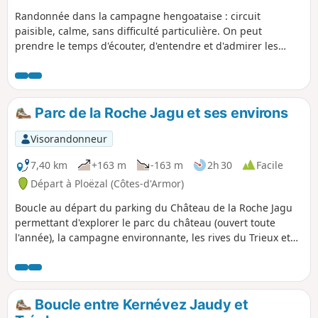
Randonnée dans la campagne hengoataise : circuit
paisible, calme, sans difficulté particulière. On peut
prendre le temps d'écouter, d'entendre et d'admirer les
oiseaux ! Circuit bien balisé, le fléchage Bleu a été réalisé
par les bénévoles de l'association Glad war dro Hengoad
(patrimoine de Hengoat). Un plan du circuit est disponible
devant la mairie au départ de la randonnée.
Parc de la Roche Jagu et ses environs
Visorandonneur
7,40 km
+163 m
-163 m
2h 30
Facile
Départ à Ploëzal (Côtes-d'Armor)
Boucle au départ du parking du Château de la Roche Jagu
permettant d'explorer le parc du château (ouvert toute
l'année), la campagne environnante, les rives du Trieux et
de bénéficier de belles vues sur le Trieux. La durée et la
distance sont indicatives, tout dépend de vos envies de
déambulations dans le parc.
Boucle entre Kernévez Jaudy et