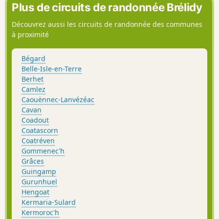
sentiers forestiers.
Plus de circuits de randonnée Brélidy
Découvrez aussi les circuits de randonnée des communes
à proximité
Bégard
Belle-Isle-en-Terre
Berhet
Camlez
Caouënnec-Lanvézéac
Cavan
Coadout
Coatascorn
Coatréven
Gommenec'h
Grâces
Guingamp
Gurunhuel
Hengoat
Kermaria-Sulard
Kermoroc'h