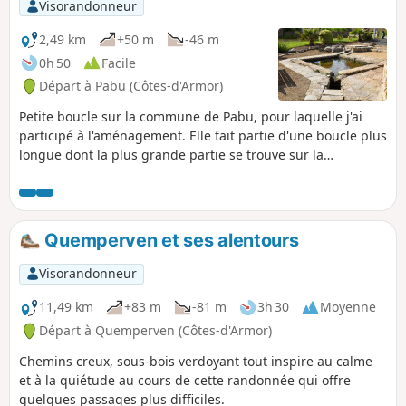
Visorandonneur
2,49 km
+50 m
-46 m
0h 50
Facile
Départ à Pabu (Côtes-d'Armor)
Petite boucle sur la commune de Pabu, pour laquelle j'ai
participé à l'aménagement. Elle fait partie d'une boucle plus
longue dont la plus grande partie se trouve sur la
commune de Saint-Agathon. La grande boucle de 9,6 km a
été labellisée par la Fédération Française de Randonnée.
Sentier balisé en Jaune.
Quemperven et ses alentours
Visorandonneur
11,49 km
+83 m
-81 m
3h 30
Moyenne
Départ à Quemperven (Côtes-d'Armor)
Chemins creux, sous-bois verdoyant tout inspire au calme
et à la quiétude au cours de cette randonnée qui offre
quelques passages plus difficiles.