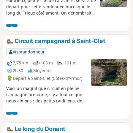
Pontrieux, petite cité de caractère, servira de
départ pour cette randonnée bucolique le
long du Trieux côté amont. On dénombrait
ving-cinq moulins entre Pontrieux et
Guingamp. Il en subsiste encore de
nombreux. Partons à la découverte de cette
rivière.
Circuit campagnard à Saint-Clet
Visorandonneur
7,75 km
+108 m
-101 m
2h 30
Moyenne
Départ à Saint-Clet (Côtes-d'Armor)
Voici un magnifique circuit en pleine
campagne bretonne, il y a tout ce que
nous aimons : des petits raidillons, des
chemins creux, du sous-bois et un
sublime bord de rivière.
Le long du Donant