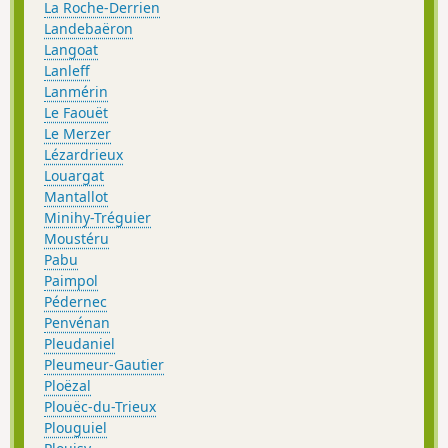
La Roche-Derrien
Landebaëron
Langoat
Lanleff
Lanmérin
Le Faouët
Le Merzer
Lézardrieux
Louargat
Mantallot
Minihy-Tréguier
Moustéru
Pabu
Paimpol
Pédernec
Penvénan
Pleudaniel
Pleumeur-Gautier
Ploëzal
Plouëc-du-Trieux
Plouguiel