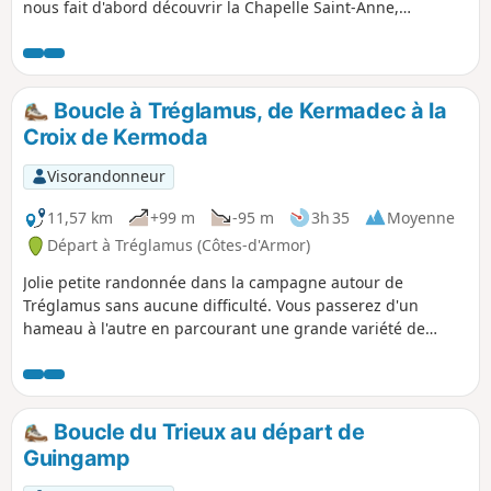
nous fait d'abord découvrir la Chapelle Saint-Anne,
dépendance du Château de Kermézen. Ensuite on traverse
le Jardin Hortence (10ha) dans lequel un couple de
Néerlandais fait pousser des hortensias pour les exporter
au pays des tulipes. On finit par la découverte du Jaudy
Boucle à Tréglamus, de Kermadec à la
depuis un promontoire, l'Oppidum de La Roche avec la
Croix de Kermoda
Chapelle du Calvaire.
Visorandonneur
11,57 km
+99 m
-95 m
3h 35
Moyenne
Départ à Tréglamus (Côtes-d'Armor)
Jolie petite randonnée dans la campagne autour de
Tréglamus sans aucune difficulté. Vous passerez d'un
hameau à l'autre en parcourant une grande variété de
chemins (creux, blancs, forestiers, enherbés et un petit peu
goudronnés) et de paysages (forêts, rives de ruisseaux,
champs pâtures, etc.).
Boucle du Trieux au départ de
Guingamp