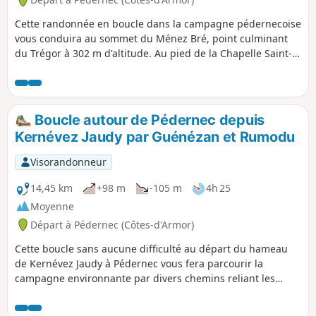
Cette randonnée en boucle dans la campagne pédernecoise
vous conduira au sommet du Ménez Bré, point culminant
du Trégor à 302 m d'altitude. Au pied de la Chapelle Saint-
Hervé, vous aurez une vue à 360° sur la région
guingampaise et de la Côte de Granit Rose aux Monts
d'Arrée. Hormis la montée assez raide pour atteindre le
sommet, vous ne rencontrerez aucune difficulté sur cette
Boucle autour de Pédernec depuis
randonnée. Privilégiez un jour ensoleillé afin d'avoir la vue
Kernévez Jaudy par Guénézan et Rumodu
la plus magnifique possible.
Visorandonneur
14,45 km
+98 m
-105 m
4h 25
Moyenne
Départ à Pédernec (Côtes-d'Armor)
Cette boucle sans aucune difficulté au départ du hameau
de Kernévez Jaudy à Pédernec vous fera parcourir la
campagne environnante par divers chemins reliant les
divers hameaux de part et d'autre de la route à quatre voies
reliant Guingamp à Lannion. Vous pourrez admirer la