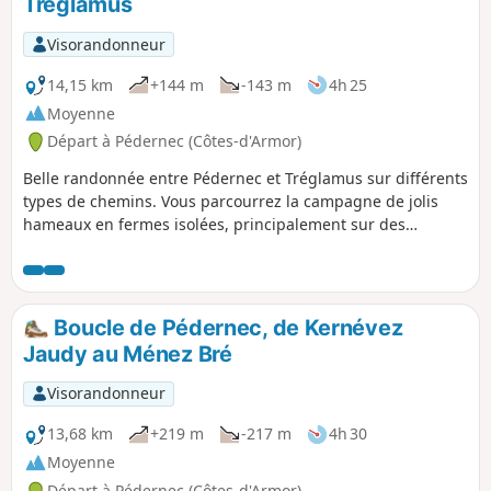
Tréglamus
Visorandonneur
14,15 km
+144 m
-143 m
4h 25
Moyenne
Départ à Pédernec (Côtes-d'Armor)
Belle randonnée entre Pédernec et Tréglamus sur différents
types de chemins. Vous parcourrez la campagne de jolis
hameaux en fermes isolées, principalement sur des
sentiers PR® ou GR®. Entre les vues sur le sommet du
Ménez Bré et les champs d'éoliennes, vous ne rencontrerez
aucune difficulté sur le parcours, si ce n'est quelques
passages un peu humides, selon la saison, dans les
Boucle de Pédernec, de Kernévez
chemins creux.
Jaudy au Ménez Bré
Visorandonneur
13,68 km
+219 m
-217 m
4h 30
Moyenne
Départ à Pédernec (Côtes-d'Armor)