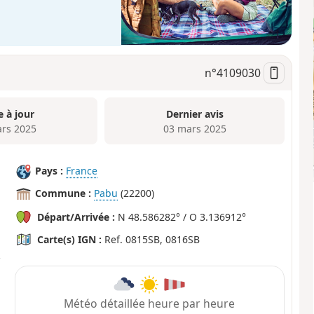
n°
4109030
e à jour
Dernier avis
rs 2025
03 mars 2025
Pays :
France
Commune :
Pabu
(22200)
Départ/Arrivée :
N 48.586282° / O 3.136912°
Carte(s) IGN :
Ref. 0815SB, 0816SB
Météo détaillée heure par heure