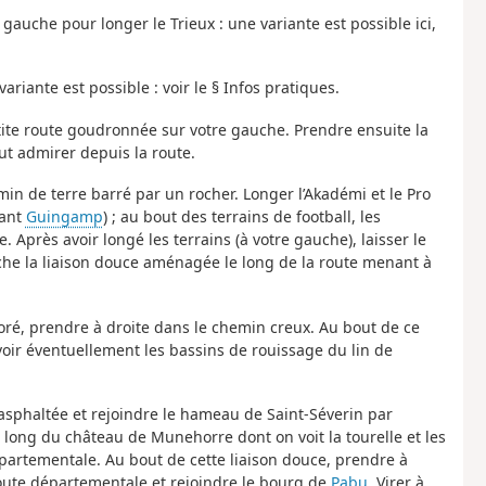
gauche pour longer le Trieux : une variante est possible ici,
ariante est possible : voir le § Infos pratiques.
etite route goudronnée sur votre gauche. Prendre ensuite la
ut admirer depuis la route.
min de terre barré par un rocher. Longer l’Akadémi et le Pro
vant
Guingamp
) ; au bout des terrains de football, les
Après avoir longé les terrains (à votre gauche), laisser le
che la liaison douce aménagée le long de la route menant à
coré, prendre à droite dans le chemin creux. Au bout de ce
 voir éventuellement les bassins de rouissage du lin de
asphaltée et rejoindre le hameau de Saint-Séverin par
long du château de Munehorre dont on voit la tourelle et les
départementale. Au bout de cette liaison douce, prendre à
oute départementale et rejoindre le bourg de
Pabu
. Virer à