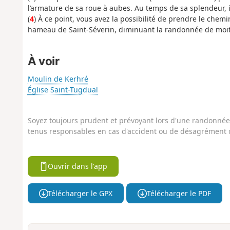
l’armature de sa roue à aubes. Au temps de sa splendeur, il
(
4
) À ce point, vous avez la possibilité de prendre le che
hameau de Saint-Séverin, diminuant la randonnée de moit
À voir
Moulin de Kerhré
Église Saint-Tugdual
Soyez toujours prudent et prévoyant lors d'une randonnée. 
tenus responsables en cas d'accident ou de désagrément q
Ouvrir dans l'app
Télécharger le GPX
Télécharger le PDF