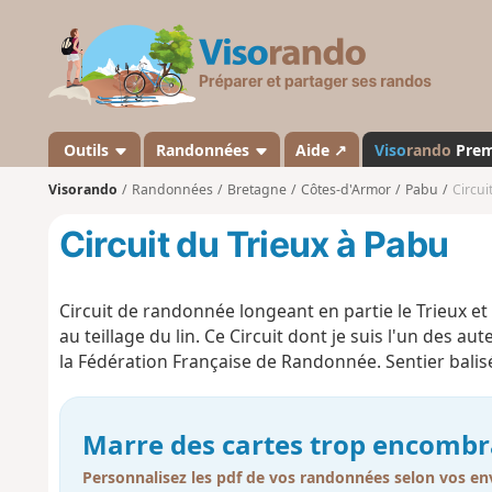
V
i
s
o
r
a
Outils
Randonnées
Aide ↗
Viso
rando
Pre
n
Visorando
Randonnées
Bretagne
Côtes-d'Armor
Pabu
Circui
d
o
Circuit du Trieux à Pabu
Circuit de randonnée longeant en partie le Trieux e
au teillage du lin. Ce Circuit dont je suis l'un des a
la Fédération Française de Randonnée. Sentier balis
Marre des cartes trop encombr
Personnalisez les pdf de vos randonnées selon vos env