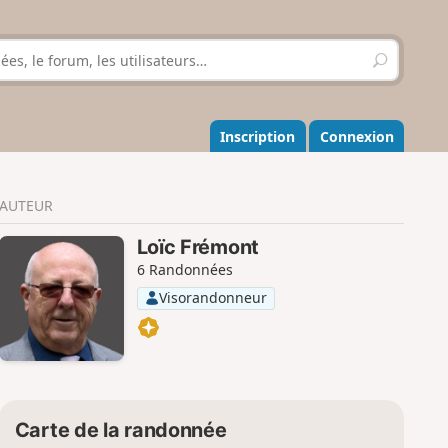
R
e
c
h
e
Inscription
Connexion
r
c
h
AUTEUR
e
r
Loïc Frémont
6 Randonnées
Visorandonneur
Carte de la randonnée