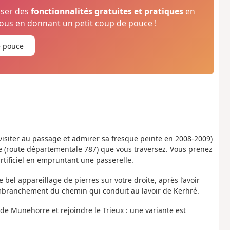
oser des
fonctionnalités gratuites et pratiques
en
us en donnant un petit coup de pouce !
e pouce
 visiter au passage et admirer sa fresque peinte en 2008-2009)
rie (route départementale 787) que vous traversez. Vous prenez
tificiel en empruntant une passerelle.
bel appareillage de pierres sur votre droite, après l’avoir
embranchement du chemin qui conduit au lavoir de Kerhré.
de Munehorre et rejoindre le Trieux : une variante est