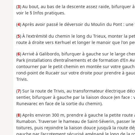
(
3
) Au bout, au bas de la descente assez raide, bifurquer à 
voir le § Infos pratiques.
(
4
) Après avoir passé le déversoir du Moulin du Pont : une v
(
5
) À l'extrémité du chemin le long du Trieux, monter la p
route à droite vers Kerhuel et longer le manoir que l'on pe
(
6
) Arrivé à Galibordo, bifurquer à gauche sur le large che
Park (installations d’entraînements et de formation d’En A
contourner par le petit chemin en montée sur votre gauche. 
rond-point de Rucaër sur votre droite pour prendre à gau
Trivis.
(
7
) Sur la route de Trivis, au transformateur électrique dé
sentier, bifurquer à gauche par la liaison douce (en face :
Runevarec en face de la sortie du chemin).
(
8
) Après environ 300 m, prendre à gauche la petite route 
Rumabon. Traverser le hameau de Saint-Séverin, passer le 
toitures, puis rejoindre la liaison douce jusqu’à la route 
gauche par l’accotement sécurisé aménagé le long de la r