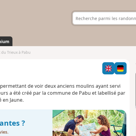
mium
t du Trieux à Pabu
t permettant de voir deux anciens moulins ayant servi
uteurs a été créé par la commune de Pabu et labellisé par
é en Jaune.
antes ?
ies.