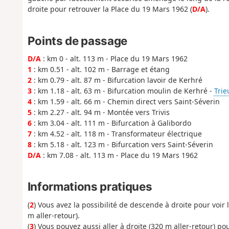
droite pour retrouver la Place du 19 Mars 1962 (
D/A
).
Points de passage
D/A
: km 0 - alt. 113 m - Place du 19 Mars 1962
1
: km 0.51 - alt. 102 m - Barrage et étang
2
: km 0.79 - alt. 87 m - Bifurcation lavoir de Kerhré
3
: km 1.18 - alt. 63 m - Bifurcation moulin de Kerhré -
Trie
4
: km 1.59 - alt. 66 m - Chemin direct vers Saint-Séverin
5
: km 2.27 - alt. 94 m - Montée vers Trivis
6
: km 3.04 - alt. 111 m - Bifurcation à Galibordo
7
: km 4.52 - alt. 118 m - Transformateur électrique
8
: km 5.18 - alt. 123 m - Bifurcation vers Saint-Séverin
D/A
: km 7.08 - alt. 113 m - Place du 19 Mars 1962
Informations pratiques
(
2
) Vous avez la possibilité de descende à droite pour voir
m aller-retour).
(
3
) Vous pouvez aussi aller à droite (320 m aller-retour) pou