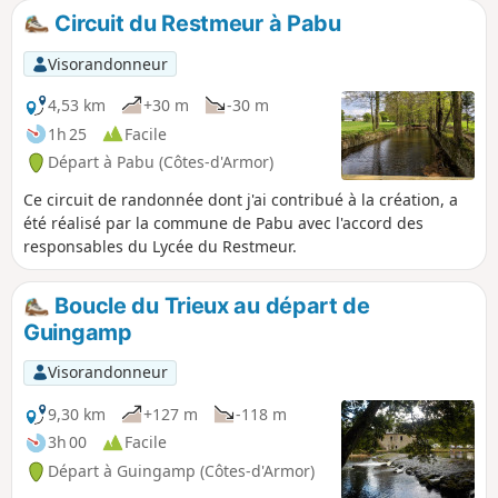
Française de Randonnée. Sentier balisé en Jaune.
Circuit du Restmeur à Pabu
Visorandonneur
4,53 km
+30 m
-30 m
1h 25
Facile
Départ à Pabu (Côtes-d'Armor)
Ce circuit de randonnée dont j'ai contribué à la création, a
été réalisé par la commune de Pabu avec l'accord des
responsables du Lycée du Restmeur.
Boucle du Trieux au départ de
Guingamp
Visorandonneur
9,30 km
+127 m
-118 m
3h 00
Facile
Départ à Guingamp (Côtes-d'Armor)