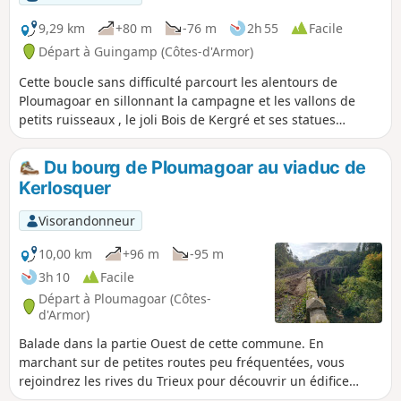
9,29 km
+80 m
-76 m
2h 55
Facile
Départ à Guingamp (Côtes-d'Armor)
Cette boucle sans difficulté parcourt les alentours de
Ploumagoar en sillonnant la campagne et les vallons de
petits ruisseaux , le joli Bois de Kergré et ses statues
contemporaines et son sentier très bien aménagé propice à
la flânerie et à la détente. Entre ces deux espaces naturels,
Du bourg de Ploumagoar au viaduc de
quelques chemins plus "urbains" vous mèneront à Sait-
Kerlosquer
Hernin avec sa zone de pique-nique située à côté de la
source, du lavoir et du four à pain réhabilité récemment.
Visorandonneur
10,00 km
+96 m
-95 m
3h 10
Facile
Départ à Ploumagoar (Côtes-
d'Armor)
Balade dans la partie Ouest de cette commune. En
marchant sur de petites routes peu fréquentées, vous
rejoindrez les rives du Trieux pour découvrir un édifice
aussi insolite que spectaculaire : le viaduc de l'ancienne