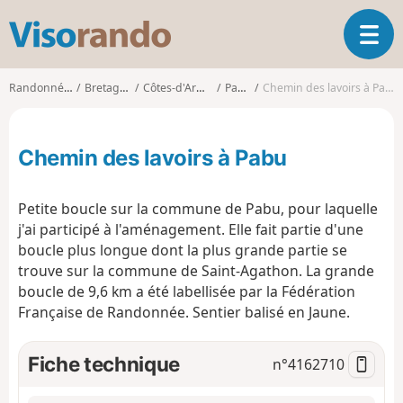
V
O
i
u
s
v
o
Randonnées
Bretagne
Côtes-d'Armor
Pabu
Chemin des lavoirs à Pabu
r
r
i
a
r
n
Chemin des lavoirs à Pabu
l
d
a
o
n
Petite boucle sur la commune de Pabu, pour laquelle
a
j'ai participé à l'aménagement. Elle fait partie d'une
v
boucle plus longue dont la plus grande partie se
i
g
trouve sur la commune de Saint-Agathon. La grande
a
boucle de 9,6 km a été labellisée par la Fédération
t
Française de Randonnée. Sentier balisé en Jaune.
i
o
Fiche technique
n°
4162710
n