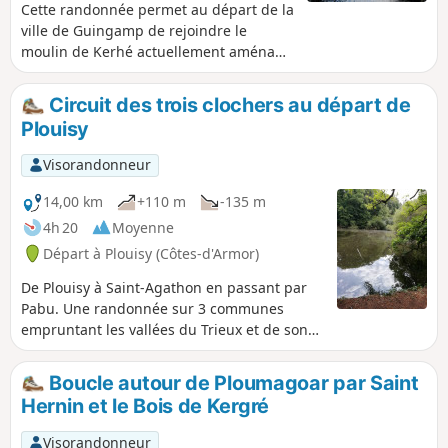
Cette randonnée permet au départ de la
ville de Guingamp de rejoindre le
moulin de Kerhé actuellement aménagé
en camping. L'essentiel du parcours
s'effectue à couvert par des chemins de
Circuit des trois clochers au départ de
terre situés à part égale sur les
Plouisy
communes de Plouisy et de Pabu. Ce
parcours comporte des portions
Visorandonneur
réellement très boueuses en hiver et au
printemps. Randonnée à effectuer
14,00 km
+110 m
-135 m
plutôt de mai à octobre pour en profiter
4h 20
Moyenne
pleinement.
Départ à Plouisy (Côtes-d'Armor)
De Plouisy à Saint-Agathon en passant par
Pabu. Une randonnée sur 3 communes
empruntant les vallées du Trieux et de son
affluent le Frout. Paysages variés avec une
large partie en sous bois.
Boucle autour de Ploumagoar par Saint
Hernin et le Bois de Kergré
Visorandonneur