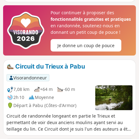
Pour continuer à proposer des
fonctionnalités gratuites et pratiques
en randonnée, soutenez-nous en
donnant un petit coup de pouce !
Je donne un coup de pouce
Circuit du Trieux à Pabu
Visorandonneur
7,08 km
+64 m
-60 m
2h 10
Moyenne
Départ à Pabu (Côtes-d'Armor)
Circuit de randonnée longeant en partie le Trieux et
permettant de voir deux anciens moulins ayant servi au
teillage du lin. Ce Circuit dont je suis l'un des auteurs a été
créé par la commune de Pabu et labellisé par la Fédération