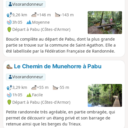
Visorandonneur
9,26 km
+146 m
-143 m
3h 05
Moyenne
Départ à Pabu (Côtes-d'Armor)
Boucle complète au départ de Pabu, dont la plus grande
partie se trouve sur la commune de Saint-Agathon. Elle a
été labellisée par la Fédération Française de Randonnée.
Le Chemin de Munehorre à Pabu
Visorandonneur
3,29 km
+55 m
-55 m
1h 05
Facile
Départ à Pabu (Côtes-d'Armor)
Petite randonnée très agréable, en partie ombragée, qui
permet de découvrir un étang privé et son barrage de
retenue ainsi que les berges du Trieux.