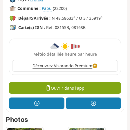
Commune :
Pabu
(22200)
Départ/Arrivée :
N 48.58633° / O 3.135919°
Carte(s) IGN :
Ref. 0815SB, 0816SB
Météo détaillée heure par heure
Découvrez Visorando Premium
Ouvrir dans l'app
Photos