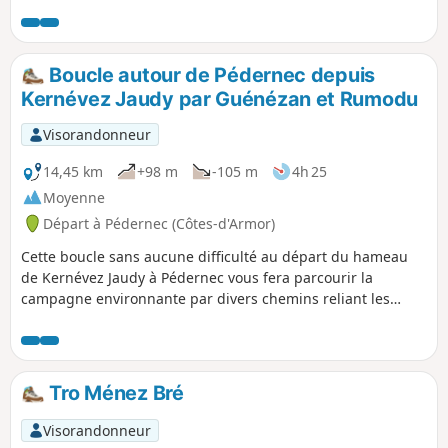
sentiers PR® ou GR®. Entre les vues sur le sommet du
Ménez Bré et les champs d'éoliennes, vous ne rencontrerez
aucune difficulté sur le parcours, si ce n'est quelques
passages un peu humides, selon la saison, dans les
Boucle autour de Pédernec depuis
chemins creux.
Kernévez Jaudy par Guénézan et Rumodu
Visorandonneur
14,45 km
+98 m
-105 m
4h 25
Moyenne
Départ à Pédernec (Côtes-d'Armor)
Cette boucle sans aucune difficulté au départ du hameau
de Kernévez Jaudy à Pédernec vous fera parcourir la
campagne environnante par divers chemins reliant les
divers hameaux de part et d'autre de la route à quatre voies
reliant Guingamp à Lannion. Vous pourrez admirer la
Chapelle de Lorette et l'église de Pédernec et quelques
calvaires agrémentant les carrefours, et le passage sur les
Tro Ménez Bré
berges de petits ruisseaux et du Jaudy vous apporteront un
peu de fraicheur.
Visorandonneur