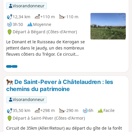
Visorandonneur
12,34 km
+110 m
-110 m
3h 50
Moyenne
Départ à Bégard (Côtes-d'Armor)
Le Donant et le Ruisseau de Kerogan se
jettent dans le Jaudy, un des nombreux
fleuves côtiers du Trégor. Ce circuit
permet de découvrir des paysages
reposants et verdoyants en cheminant
aussi bien dans des chemins creux que
sur des routes carrossables où, parfois,
De Saint-Pever à Châtelaudren : les
on oublie la civilisation. A défaut de
chemins du patrimoine
randonnée, le visiteur pourra passer la
journée dans le Parc d'attraction qui
Visorandonneur
sert de point de départ.
35,50 km
+298 m
-290 m
6h
Facile
Départ à Saint-Péver (Côtes-d'Armor)
Circuit de 35km (Aller/Retour) au départ du gîte de la forêt