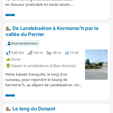
en douceur praticable en toute saison
vous imaginerez leurs vies dans cette
forêt aux arbres majestueux. Aucune
crainte de se perdre, le circuit est
parfaitement balisé.
De Landebaëron à Kermoroc'h par la
vallée du Perrier
Visorandonneur
4,80 km
+54 m
-48 m
1h 30
Facile
Départ à Landebaëron (Côtes-d'Armor)
Petite balade tranquille, le long d'un
ruisseau, pour rejoindre le bourg de
Kermoroc'h, au départ de Landebaëron. Une
large partie en sous-bois sur un chemin
bien aménagé, puis un retour vers
Landebaëron sur une route peu fréquentée
offrant une large vue sur la campagne
Le long du Donant
bretonne.