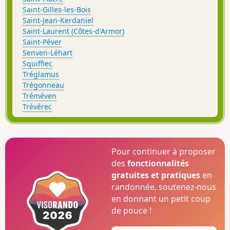
Saint-Gilles-les-Bois
Saint-Jean-Kerdaniel
Saint-Laurent (Côtes-d'Armor)
Saint-Péver
Senven-Léhart
Squiffiec
Tréglamus
Trégonneau
Tréméven
Trévérec
Pour continuer à proposer
des
fonctionnalités
gratuites et pratiques
en
randonnée, soutenez-nous
en donnant un petit coup
de pouce !