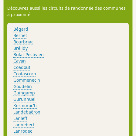
Découvrez aussi les circuits de randonnée des communes
à proximité
Bégard
Berhet
Bourbriac
Brélidy
Bulat-Pestivien
Cavan
Coadout
Coatascorn
Gommenec'h
Goudelin
Guingamp
Gurunhuel
Kermoroc'h
Landebaëron
Lanleff
Lannebert
Lanrodec