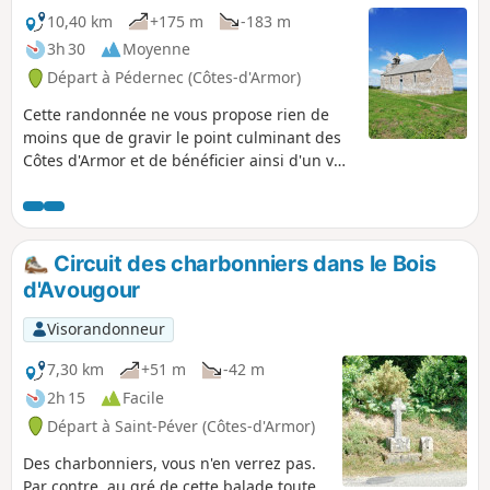
10,40 km
+175 m
-183 m
3h 30
Moyenne
Départ à Pédernec (Côtes-d'Armor)
Cette randonnée ne vous propose rien de
moins que de gravir le point culminant des
Côtes d'Armor et de bénéficier ainsi d'un vue
totalement dégagée à 360°. Par temps clair
on prétend même qu'on peut voir la mer !
Circuit des charbonniers dans le Bois
d'Avougour
Visorandonneur
7,30 km
+51 m
-42 m
2h 15
Facile
Départ à Saint-Péver (Côtes-d'Armor)
Des charbonniers, vous n'en verrez pas.
Par contre, au gré de cette balade toute