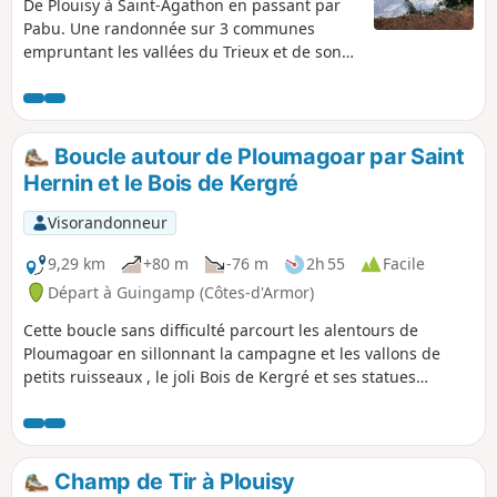
De Plouisy à Saint-Agathon en passant par
Pabu. Une randonnée sur 3 communes
empruntant les vallées du Trieux et de son
affluent le Frout. Paysages variés avec une
large partie en sous bois.
Boucle autour de Ploumagoar par Saint
Hernin et le Bois de Kergré
Visorandonneur
9,29 km
+80 m
-76 m
2h 55
Facile
Départ à Guingamp (Côtes-d'Armor)
Cette boucle sans difficulté parcourt les alentours de
Ploumagoar en sillonnant la campagne et les vallons de
petits ruisseaux , le joli Bois de Kergré et ses statues
contemporaines et son sentier très bien aménagé propice à
la flânerie et à la détente. Entre ces deux espaces naturels,
quelques chemins plus "urbains" vous mèneront à Sait-
Hernin avec sa zone de pique-nique située à côté de la
Champ de Tir à Plouisy
source, du lavoir et du four à pain réhabilité récemment.