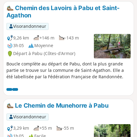
Chemin des Lavoirs à Pabu et Saint-
Agathon
Visorandonneur
9,26 km
+146 m
-143 m
3h 05
Moyenne
Départ à Pabu (Côtes-d'Armor)
Boucle complète au départ de Pabu, dont la plus grande
partie se trouve sur la commune de Saint-Agathon. Elle a
été labellisée par la Fédération Française de Randonnée.
Le Chemin de Munehorre à Pabu
Visorandonneur
3,29 km
+55 m
-55 m
1h 05
Facile