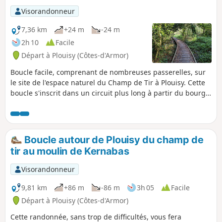
Visorandonneur
7,36 km
+24 m
-24 m
2h 10
Facile
Départ à Plouisy (Côtes-d'Armor)
Boucle facile, comprenant de nombreuses passerelles, sur
le site de l'espace naturel du Champ de Tir à Plouisy. Cette
boucle s'inscrit dans un circuit plus long à partir du bourg
de Plouisy qui a été labellisé par la Fédération Française de
Randonnée.
Boucle autour de Plouisy du champ de
tir au moulin de Kernabas
Visorandonneur
9,81 km
+86 m
-86 m
3h 05
Facile
Départ à Plouisy (Côtes-d'Armor)
Cette randonnée, sans trop de difficultés, vous fera