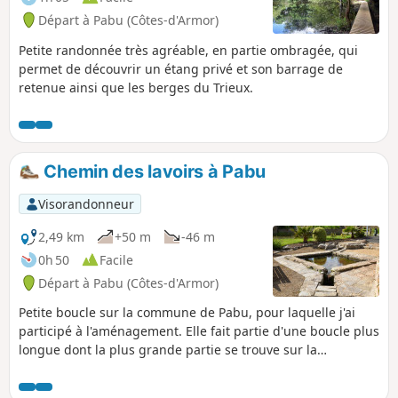
Départ à Pabu (Côtes-d'Armor)
Petite randonnée très agréable, en partie ombragée, qui
permet de découvrir un étang privé et son barrage de
retenue ainsi que les berges du Trieux.
Chemin des lavoirs à Pabu
Visorandonneur
2,49 km
+50 m
-46 m
0h 50
Facile
Départ à Pabu (Côtes-d'Armor)
Petite boucle sur la commune de Pabu, pour laquelle j'ai
participé à l'aménagement. Elle fait partie d'une boucle plus
longue dont la plus grande partie se trouve sur la
commune de Saint-Agathon. La grande boucle de 9,6 km a
été labellisée par la Fédération Française de Randonnée.