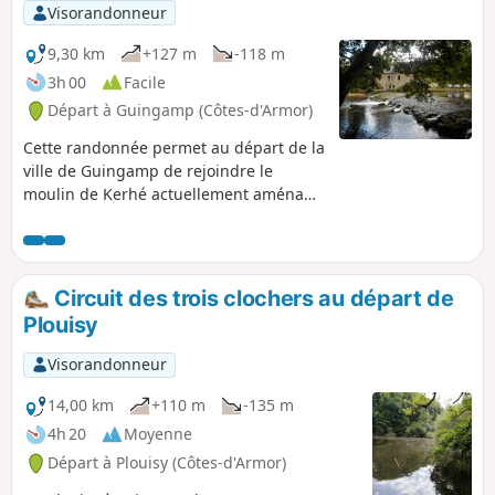
Visorandonneur
9,30 km
+127 m
-118 m
3h 00
Facile
Départ à Guingamp (Côtes-d'Armor)
Cette randonnée permet au départ de la
ville de Guingamp de rejoindre le
moulin de Kerhé actuellement aménagé
en camping. L'essentiel du parcours
s'effectue à couvert par des chemins de
terre situés à part égale sur les
communes de Plouisy et de Pabu. Ce
Circuit des trois clochers au départ de
parcours comporte des portions
Plouisy
réellement très boueuses en hiver et au
printemps. Randonnée à effectuer
Visorandonneur
plutôt de mai à octobre pour en profiter
pleinement.
14,00 km
+110 m
-135 m
4h 20
Moyenne
Départ à Plouisy (Côtes-d'Armor)