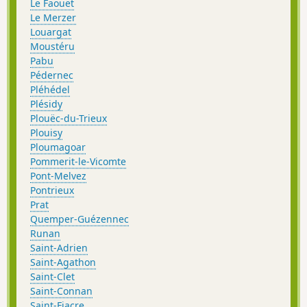
Le Faouët
Le Merzer
Louargat
Moustéru
Pabu
Pédernec
Pléhédel
Plésidy
Plouëc-du-Trieux
Plouisy
Ploumagoar
Pommerit-le-Vicomte
Pont-Melvez
Pontrieux
Prat
Quemper-Guézennec
Runan
Saint-Adrien
Saint-Agathon
Saint-Clet
Saint-Connan
Saint-Fiacre