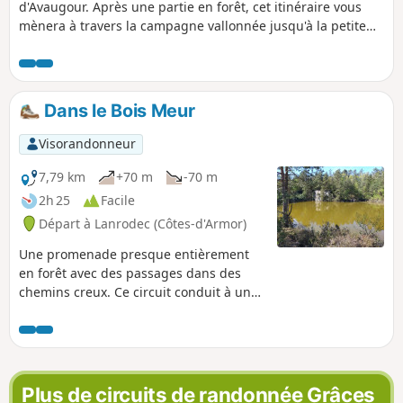
d'Avaugour. Après une partie en forêt, cet itinéraire vous
mènera à travers la campagne vallonnée jusqu'à la petite
cité de caractère de Chatelaudren. Vous pourrez faire la
pause pique nique autour de l'étang de Chatelaudren avant
de prendre le chemin du retour. Ce tracé est
particulièrement adapté aux attelages et également aux
Dans le Bois Meur
cavaliers avec de très beaux chemins pour des longs
galops. Aucun passage délicat, praticable toute l'année.
Visorandonneur
7,79 km
+70 m
-70 m
2h 25
Facile
Départ à Lanrodec (Côtes-d'Armor)
Une promenade presque entièrement
en forêt avec des passages dans des
chemins creux. Ce circuit conduit à une
carrière désaffectée qui est maintenant
un étang (voir photo).
Plus de circuits de randonnée Grâces