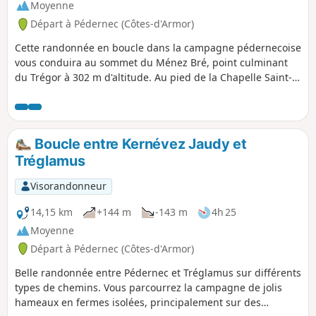
Moyenne
Départ à Pédernec (Côtes-d'Armor)
Cette randonnée en boucle dans la campagne pédernecoise
vous conduira au sommet du Ménez Bré, point culminant
du Trégor à 302 m d'altitude. Au pied de la Chapelle Saint-
Hervé, vous aurez une vue à 360° sur la région
guingampaise et de la Côte de Granit Rose aux Monts
d'Arrée. Hormis la montée assez raide pour atteindre le
sommet, vous ne rencontrerez aucune difficulté sur cette
Boucle entre Kernévez Jaudy et
randonnée. Privilégiez un jour ensoleillé afin d'avoir la vue
Tréglamus
la plus magnifique possible.
Visorandonneur
14,15 km
+144 m
-143 m
4h 25
Moyenne
Départ à Pédernec (Côtes-d'Armor)
Belle randonnée entre Pédernec et Tréglamus sur différents
types de chemins. Vous parcourrez la campagne de jolis
hameaux en fermes isolées, principalement sur des