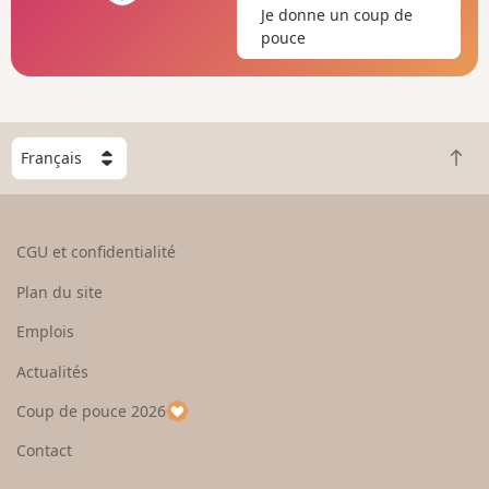
Je donne un coup de
pouce
C
R
h
e
o
t
i
o
s
CGU et confidentialité
u
i
r
s
Plan du site
e
s
n
e
Emplois
h
z
Actualités
a
u
u
n
Coup de pouce 2026
t
p
a
Contact
y