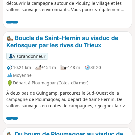
découvrir la campagne autour de Plouisy, le village et les
vallons sauvages environnants. Vous pourrez également
apprécier la beauté du site du Moulin de Kernabas (ou
Kernabat suivant les cartes et panneaux indicateurs !) ou
les extérieurs du Cours Sainte-Anne et du château de
Kernabas ou de la Chapelle Saint-Antoine. Sur le site du
Boucle de Saint-Hernin au viaduc de
départ, vous trouverez un espace aménagé, avec tables de
Kerlosquer par les rives du Trieux
pique-nique et agrès sportifs, de quoi finir une belle
journée au grand air.
Visorandonneur
10,21 km
+154 m
-148 m
3h 20
Moyenne
Départ à Ploumagoar (Côtes-d'Armor)
À deux pas de Guingamp, parcourez le Sud-Ouest de la
campagne de Ploumagoar, au départ de Saint-Hernin. De
vallons sauvages en routes de campagnes, rejoignez la rive
droite du Trieux, au cours encore un peu torrentueux, puis
visitez le Viaduc de Kerlosquer aux faux airs de "Pont de la
Rivière Kwaï". Profitez ensuite du centre de Saint-Hernin au
patrimoine bien rénové.Vous ne rencontrerez aucune
Du bourg de Ploumagoar au viaduc de