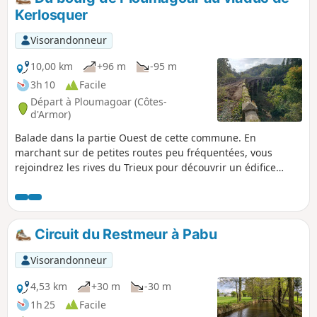
difficulté dans ce parcours mêlant tout type de chemins et
Kerlosquer
vous offrant, tantôt un bel abri sous les frondaisons, tantôt
une vue totalement dégagée sur la campagne
Visorandonneur
environnante.
10,00 km
+96 m
-95 m
3h 10
Facile
Départ à Ploumagoar (Côtes-
d'Armor)
Balade dans la partie Ouest de cette commune. En
marchant sur de petites routes peu fréquentées, vous
rejoindrez les rives du Trieux pour découvrir un édifice
aussi insolite que spectaculaire : le viaduc de l'ancienne
ligne de chemin de fer Guingamp - Saint-Nicolas-du-Pélem.
Circuit du Restmeur à Pabu
Visorandonneur
4,53 km
+30 m
-30 m
1h 25
Facile