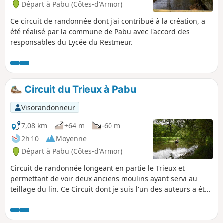
Départ à Pabu (Côtes-d'Armor)
Ce circuit de randonnée dont j'ai contribué à la création, a
été réalisé par la commune de Pabu avec l'accord des
responsables du Lycée du Restmeur.
Circuit du Trieux à Pabu
Visorandonneur
7,08 km
+64 m
-60 m
2h 10
Moyenne
Départ à Pabu (Côtes-d'Armor)
Circuit de randonnée longeant en partie le Trieux et
permettant de voir deux anciens moulins ayant servi au
teillage du lin. Ce Circuit dont je suis l'un des auteurs a été
créé par la commune de Pabu et labellisé par la Fédération
Française de Randonnée. Sentier balisé en Jaune.